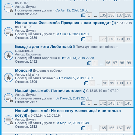
по 15.07
Автор: Джули
Последний ответ Джули «
Ср Авг 12, 2020 19:36
Ответов:
2062
1
…
135
136
137
138
Новая тема Флешмоба Праздник к нам приходит )))
с 23.12.19
по 12.01.20
Автор: Джули
Последний ответ Джули «
Вт Янв 14, 2020 16:19
Ответов:
2689
1
…
177
178
179
180
Беседка для кото-Любителей-8
Тема для всех кто обожает
кошастиков
Автор: Каролiнка
Последний ответ Каролiнка «
Пт Сен 13, 2019 22:38
Ответов:
1482
1
…
96
97
98
99
Мопсы-8
Душевные собачки
Автор: sibira4ka
Последний ответ sibira4ka «
Пт Июл 05, 2019 13:33
Ответов:
1509
1
…
98
99
100
101
Новый флешмоб: Летние истории :)
С 18.06.19 по 2.07.19
Автор: Джули
Последний ответ Джули «
Вт Июл 02, 2019 22:03
Ответов:
2167
1
…
142
143
144
145
Новый флешмоб: Не все коту масленица! и не только
коту)))
с 5.03.19 по 12.03.19 г.
Автор: Джули
Последний ответ Джули «
Вт Мар 12, 2019 19:49
Ответов:
2512
1
…
165
166
167
168