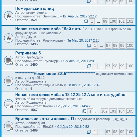
1
…
97
98
99
100
Померанский шпиц
Автор: pretty_elenka
Последний ответ Зайчоныш «
Вс Апр 02, 2017 22:12
Ответов:
1521
1
…
99
100
101
102
Новая тема флешмоба "Дай пять!"
с 13.03 по 19.03 флешмоб на
форуме домашние животные
Автор: Джули
Последний ответ Родина-мать «
Пн Мар 20, 2017 2:18
Ответов:
1495
1
…
97
98
99
100
Ретриверы 5
Автор: ТрубаДурь
Последний ответ ТрубаДурь «
Сб Фев 25, 2017 8:41
Ответов:
1490
1
…
97
98
99
100
************Номинации 2016*******************
выдвигаем номинантов
и статусы до 25.12
Автор: Родина-мать
Последний ответ Родина-мать «
Сб Дек 31, 2016 17:42
Ответов:
4
Новая тема флешмоба с 18.12-25.12 А мне и так удобно!
Флешмоб на форуме домашние животные
Автор: Родина-мать
Последний ответ Джули «
Вс Дек 25, 2016 14:46
Ответов:
1567
1
…
102
103
104
105
Британские коты и кошки - 11
Продолжаем разговор... )))))))))))
Автор: Заповедная
Последний ответ Elina25 «
Сб Дек 10, 2016 0:52
Ответов:
1489
1
…
97
98
99
100