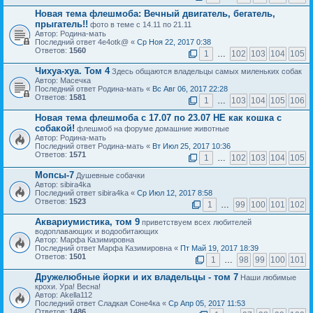
Новая тема флешмоба: Вечный двигатель, бегатель,
прыгатель!!
фото в теме с 14.11 по 21.11
Автор: Родина-мать
Последний ответ 4e4otk@ «
Ср Ноя 22, 2017 0:38
Ответов:
1560
1
…
102
103
104
105
Чихуа-хуа. Том 4
Здесь общаются владельцы самых миленьких собак
Автор: Масечка
Последний ответ Родина-мать «
Вс Авг 06, 2017 22:28
Ответов:
1581
1
…
103
104
105
106
Новая тема флешмоба с 17.07 по 23.07 НЕ как кошка с
собакой!
флешмоб на форуме домашние животные
Автор: Родина-мать
Последний ответ Родина-мать «
Вт Июл 25, 2017 10:36
Ответов:
1571
1
…
102
103
104
105
Мопсы-7
Душевные собачки
Автор: sibira4ka
Последний ответ sibira4ka «
Ср Июл 12, 2017 8:58
Ответов:
1523
1
…
99
100
101
102
Аквариумистика, том 9
приветствуем всех любителей
водоплавающих и водообитающих
Автор: Марфа Казимировна
Последний ответ Марфа Казимировна «
Пт Май 19, 2017 18:39
Ответов:
1501
1
…
98
99
100
101
Дружелюбные йорки и их владельцы - том 7
Наши любимые
крохи. Ура! Весна!
Автор: Akella112
Последний ответ Сладкая Соне4ка «
Ср Апр 05, 2017 11:53
Ответов:
1486