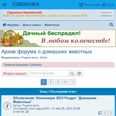
СИБМАМА
Рeгиcтpaция
Вход
[Здоровье беременной]
Новости
Кофе во время беременности: вред, польза и норма ВОЗ
Сибмамы
Форумы
Дом и семья
Животные
ои
ск
Архив форума о домашних животных
Модераторы:
Родина-мать
,
Disha
Правила форумов Сибмама
Форум закрыт
1
2
3
4
>
Темы
/ Последний ответ
Объявление:
Номинация 2013 Раздел "Домашние
Животные"
Автор: Родина-мать
Последний ответ jaguar403 «
Чт Апр 25, 2013 22:06
Ответов:
22
1
2