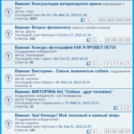
Важная:
Консультации ветеринарного врача
информация 1
пост
Автор: Uriah
Последний ответ lilu-85 «
Вс Фев 24, 2019 21:42
Ответов:
3054
1
…
201
202
203
204
Важная:
Вопрос фелинологу
спроси у профессионала
Автор: Джули
Последний ответ Berirana «
Сб Окт 17, 2015 21:19
Ответов:
318
1
…
19
20
21
22
Важная:
Конкурс фотографий КАК Я ПРОВЕЛ ЛЕТО!
Поздравляем победителя!!!
Автор: Заповедная
Последний ответ эдвин «
Вс Сен 21, 2014 16:13
Ответов:
90
1
…
4
5
6
7
Важная:
Викторина - Самые знаменитые собаки.
поздравляем
победителя!!!
Автор: castorka
Последний ответ Shalom «
Вт Июл 16, 2013 16:14
Ответов:
4
Важная:
ВИКТОРИНА №1 "Собака - друг человека"
поздравляем победителя - уф Гленфарклас
Автор: Родина-мать
Последний ответ Родина-мать «
Пт Май 31, 2013 23:13
Ответов:
15
1
2
Важная:
Ура! Конкурс! Мой ласковый и нежный зверь
Поздравления победителям!
Автор: castorka
Последний ответ К@тенок «
Вс Апр 21, 2013 11:57
Ответов:
240
1
…
14
15
16
17