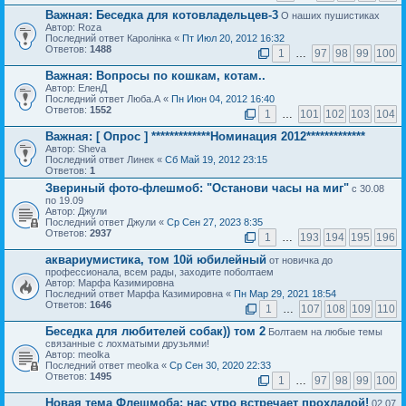
Важная:
Беседка для котовладельцев-3
О наших пушистиках
Автор: Roza
Последний ответ Каролiнка «
Пт Июл 20, 2012 16:32
Ответов:
1488
1
…
97
98
99
100
Важная:
Вопросы по кошкам, котам..
Автор: ЕленД
Последний ответ Люба.А «
Пн Июн 04, 2012 16:40
Ответов:
1552
1
…
101
102
103
104
Важная:
[ Опрос ]
*************Номинация 2012*************
Автор: Sheva
Последний ответ Линек «
Сб Май 19, 2012 23:15
Ответов:
1
Звериный фото-флешмоб: "Останови часы на миг"
с 30.08
по 19.09
Автор: Джули
Последний ответ Джули «
Ср Сен 27, 2023 8:35
Ответов:
2937
1
…
193
194
195
196
аквариумистика, том 10й юбилейный
от новичка до
профессионала, всем рады, заходите поболтаем
Автор: Марфа Казимировна
Последний ответ Марфа Казимировна «
Пн Мар 29, 2021 18:54
Ответов:
1646
1
…
107
108
109
110
Беседка для любителей собак)) том 2
Болтаем на любые темы
связанные с лохматыми друзьями!
Автор: meolka
Последний ответ meolka «
Ср Сен 30, 2020 22:33
Ответов:
1495
1
…
97
98
99
100
Новая тема Флешмоба: нас утро встречает прохладой!
02.07