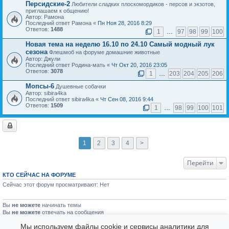
Персидские-2
Любители сладких плоскомордиков - персов и экзотов,
приглашаем к общению!
Автор: Рамона
Последний ответ Рамона «
Пн Ноя 28, 2016 8:29
Ответов:
1488
1
…
97
98
99
100
Новая тема на неделю 16.10 по 24.10 Самый модный лук
сезона
Флешмоб на форуме домашние животные
Автор: Джули
Последний ответ Родина-мать «
Чт Окт 20, 2016 23:05
Ответов:
3078
1
…
203
204
205
206
Мопсы-6
Душевные собачки
Автор: sibira4ka
Последний ответ sibira4ka «
Чт Сен 08, 2016 9:44
Ответов:
1509
1
…
98
99
100
101
1
2
3
4
>
Перейти
КТО СЕЙЧАС НА ФОРУМЕ
Сейчас этот форум просматривают: Нет
Вы
не можете
начинать темы
Вы
не можете
отвечать на сообщения
Вы
не можете
редактировать свои сообщения
Мы используем файлы cookie и сервисы аналитики для
Вы
не можете
удалять свои сообщения