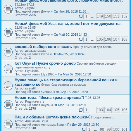
Новый флешмоб Любимое фото, любимого животного!
с
13.11по 27.11
Автор: Джули
Последний ответ Джули «
Ср Ноя 28, 2018 11:55
Ответов:
2265
1
…
149
150
151
152
Новый флешмоб Усы, лапы, хвост! вот мои документы!
22.05 по 29.05
Автор: Джули
Последний ответ Джули «
Ср Май 30, 2018 14:33
Ответов:
1605
1
…
105
106
107
108
сложный выбор: кого спасать
Прошу помощи для Клепы
Автор: дважды мама
Последний ответ Disha «
Пт Май 25, 2018 16:49
Ответов:
2
Кот Окунь! Нужен срочно донор
Срочно требуется сегодня
переливание крови коту
Автор: Lilya1996
Последний ответ Lilya1996 «
Пн Май 07, 2018 12:30
Нужна помощь на стерилизацию беременной кошки и
кастрацию ко
будем благодарны за помощь
Автор: sveta64
Последний ответ sveta64 «
Вс Апр 15, 2018 19:38
Новая тема: "Весна красна пришла"!
7.03-13.03
Автор: Родина-мать
Последний ответ Джули «
Вт Мар 13, 2018 12:07
Ответов:
1579
1
…
103
104
105
106
Наши любимые шотландские плюшки-6
Продолжение...
Автор: Аня мама Вани
Последний ответ Аня мама Вани «
Пт Дек 29, 2017 13:50
Ответов:
1510
1
…
98
99
100
101