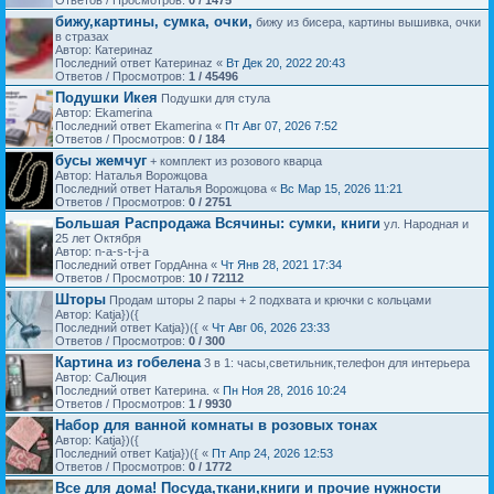
Ответов / Просмотров:
0 / 1475
бижу,картины, сумка, очки,
бижу из бисера, картины вышивка, очки
в стразах
Автор: Катеринаz
Последний ответ Катеринаz «
Вт Дек 20, 2022 20:43
Ответов / Просмотров:
1 / 45496
Подушки Икея
Подушки для стула
Автор: Ekamerina
Последний ответ Ekamerina «
Пт Авг 07, 2026 7:52
Ответов / Просмотров:
0 / 184
бусы жемчуг
+ комплект из розового кварца
Автор: Наталья Ворожцова
Последний ответ Наталья Ворожцова «
Вс Мар 15, 2026 11:21
Ответов / Просмотров:
0 / 2751
Большая Распродажа Всячины: сумки, книги
ул. Народная и
25 лет Октября
Автор: n-a-s-t-j-a
Последний ответ ГордАнна «
Чт Янв 28, 2021 17:34
Ответов / Просмотров:
10 / 72112
Шторы
Продам шторы 2 пары + 2 подхвата и крючки с кольцами
Автор: Katja})({
Последний ответ Katja})({ «
Чт Авг 06, 2026 23:33
Ответов / Просмотров:
0 / 300
Картина из гобелена
3 в 1: часы,светильник,телефон для интерьера
Автор: СаЛюция
Последний ответ Катерина. «
Пн Ноя 28, 2016 10:24
Ответов / Просмотров:
1 / 9930
Набор для ванной комнаты в розовых тонах
Автор: Katja})({
Последний ответ Katja})({ «
Пт Апр 24, 2026 12:53
Ответов / Просмотров:
0 / 1772
Все для дома! Посуда,ткани,книги и прочие нужности