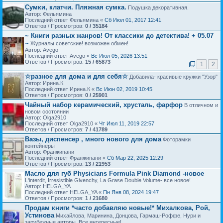
Сумки, клатчи. Пляжная сумка.
Подушка декоративная.
Автор: Фельямина
Последний ответ Фельямина «
Сб Июл 01, 2017 12:41
Ответов / Просмотров:
0 / 35184
~ Книги разных жанров! От классики до детектива! + 05.07
~
Журналы советские! возможен обмен!
Автор: Avego
Последний ответ Avego «
Вс Июл 05, 2026 13:51
Ответов / Просмотров:
15 / 65873
1
2
☆разное для дома и для себя☆
Добавила- красивые кружки "Узор"
Автор: Ирина.К
Последний ответ Ирина.К «
Вс Июн 02, 2019 10:45
Ответов / Просмотров:
0 / 25901
Чайный набор керамический, хрусталь, фарфор
В отличном и
новом состоянии
Автор: Olga2910
Последний ответ Olga2910 «
Чт Июл 11, 2019 22:57
Ответов / Просмотров:
7 / 41789
Вазы, диспенсер , много нового для дома
Фоторамки
контейнеры
Автор: Франжипани
Последний ответ Франжипани «
Сб Мар 22, 2025 12:29
Ответов / Просмотров:
13 / 21953
Масло для губ Physicians Formula Pink Diamond -новое
L'interdit, Irresistible Givenchy, La Grase Double Volume- все новое!
Автор: HELGA_YA
Последний ответ HELGA_YA «
Пн Янв 08, 2024 19:47
Ответов / Просмотров:
1 / 21680
Продам книги *часто добавляю новые!* Михалкова, Рой,
Устинова
Михайлова, Маринина, Донцова, Гармаш-Роффе, Нури и
зарубежные авторы. Все интересные!