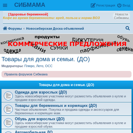
СИБМАМА
Рeгиcтpaция
Вход
[Здоровье беременной]
Новости
Кофе во время беременности: вред, польза и норма ВОЗ
Сибмамы
Форумы
Новосибирская Доска объявлений
ои
ск
Товары для дома и семьи. (ДО)
Модераторы:
Плюро
,
Лето
,
OCC
Правила форумов Сибмама
Товары для дома и семьи. (ДО)
Одежда для взрослых (ДО)
Здесь новосибирские участники могут разместить объявления о купле и
продаже взрослой одежды.
Товары для беременных и кормящих (ДО)
Частные объявления. Покупка и продажа одежды и аксессуаров для
беременных и кормящих мам.
Обувь для взрослых (ДО)
Здесь новосибирские участники могут разместить объявления о купле и
продаже взрослой обуви.
Автомобильная ДО