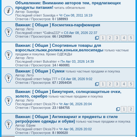
Объявление:
Вниманию авторов тем, предлагающих
продукты питания!
читать обязательно
Автор: Suwolga
Последний ответ Suwolga «
Чт Сен 08, 2011 16:19
Ответов / Просмотров:
0 / 188993
Важная:
[ Общая ] Косметика-парфюмерия
Автор: Лето
Последний ответ *Galina222* «
Сб Авг 08, 2026 22:37
Ответов / Просмотров:
66 / 2429994
1
2
3
4
5
Важная:
[ Общая ] Спортивные товары для
взрослых:лыжи,ролики,коньки,велосипеды
только частные
продажи и покупка. Кроме ОДЕЖДЫ
Автор: Лето
Последний ответ Bulvahter «
Пн Авг 03, 2026 14:39
Ответов / Просмотров:
14 / 460081
Важная:
[ Общая ] Сумки
только частные продажи и покупка
Автор: Лето
Последний ответ helga 777 «
Сб Авг 08, 2026 9:02
Ответов / Просмотров:
67 / 2054434
1
2
3
4
5
Важная:
[ Общая ] Бижутерия, солнцезащитные очки,
золото, серебро
только частные продажи и покупка
Автор: Лето
Последний ответ Oksis79 «
Чт Авг 06, 2026 20:04
Ответов / Просмотров:
23 / 684755
1
2
Важная:
[ Общая ] Антиквариат и предметы в стиле
ретро(кроме одежды и обуви)
только частные продажи и покупка
Автор: Ефим
Последний ответ Oksis79 «
Чт Авг 06, 2026 20:02
Ответов / Просмотров:
8 / 800020