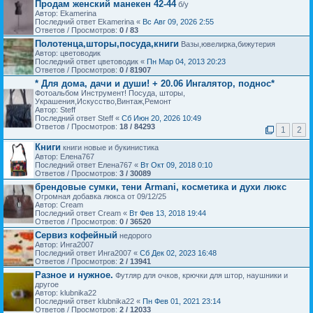
Продам женский манекен 42-44
б/у
Автор: Ekamerina
Последний ответ Ekamerina «
Вс Авг 09, 2026 2:55
Ответов / Просмотров:
0 / 83
Полотенца,шторы,посуда,книги
Вазы,ювелирка,бижутерия
Автор: цветоводик
Последний ответ цветоводик «
Пн Мар 04, 2013 20:23
Ответов / Просмотров:
0 / 81907
* Для дома, дачи и души! + 20.06 Ингалятор, поднос*
Фотоальбом Инструмент! Посуда, шторы,
Украшения,Искусство,Винтаж,Ремонт
Автор: Steff
Последний ответ Steff «
Сб Июн 20, 2026 10:49
Ответов / Просмотров:
18 / 84293
1
2
Книги
книги новые и букинистика
Автор: Елена767
Последний ответ Елена767 «
Вт Окт 09, 2018 0:10
Ответов / Просмотров:
3 / 30089
брендовые сумки, тени Armani, косметика и духи люкс
Огромная добавка люкса от 09/12/25
Автор: Cream
Последний ответ Cream «
Вт Фев 13, 2018 19:44
Ответов / Просмотров:
0 / 36520
Сервиз кофейный
недорого
Автор: Инга2007
Последний ответ Инга2007 «
Сб Дек 02, 2023 16:48
Ответов / Просмотров:
2 / 13941
Разное и нужное.
Футляр для очков, крючки для штор, наушники и
другое
Автор: klubnika22
Последний ответ klubnika22 «
Пн Фев 01, 2021 23:14
Ответов / Просмотров:
2 / 12033