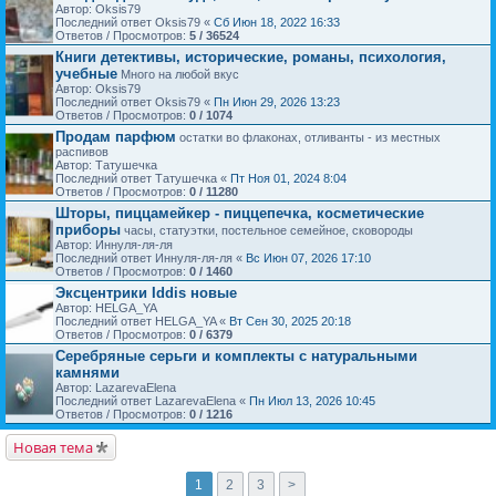
Автор: Oksis79
Последний ответ Oksis79 «
Сб Июн 18, 2022 16:33
Ответов / Просмотров:
5 / 36524
Книги детективы, исторические, романы, психология,
учебные
Много на любой вкус
Автор: Oksis79
Последний ответ Oksis79 «
Пн Июн 29, 2026 13:23
Ответов / Просмотров:
0 / 1074
Продам парфюм
остатки во флаконах, отливанты - из местных
распивов
Автор: Татушечка
Последний ответ Татушечка «
Пт Ноя 01, 2024 8:04
Ответов / Просмотров:
0 / 11280
Шторы, пиццамейкер - пиццепечка, косметические
приборы
часы, статуэтки, постельное семейное, сковороды
Автор: Иннуля-ля-ля
Последний ответ Иннуля-ля-ля «
Вс Июн 07, 2026 17:10
Ответов / Просмотров:
0 / 1460
Эксцентрики Iddis новые
Автор: HELGA_YA
Последний ответ HELGA_YA «
Вт Сен 30, 2025 20:18
Ответов / Просмотров:
0 / 6379
Серебряные серьги и комплекты с натуральными
камнями
Автор: LazarevaElena
Последний ответ LazarevaElena «
Пн Июл 13, 2026 10:45
Ответов / Просмотров:
0 / 1216
Новая тема
1
2
3
>