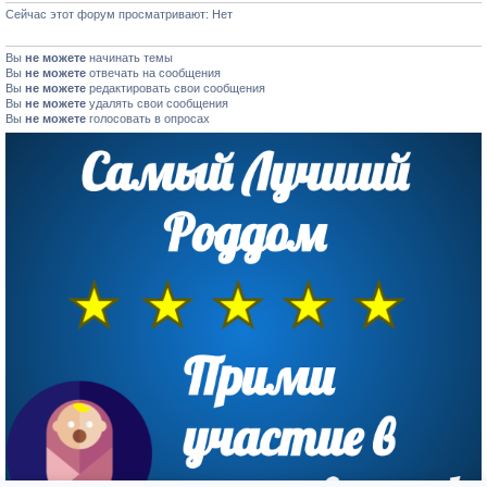
Сейчас этот форум просматривают: Нет
Вы
не можете
начинать темы
Вы
не можете
отвечать на сообщения
Вы
не можете
редактировать свои сообщения
Вы
не можете
удалять свои сообщения
Вы
не можете
голосовать в опросах