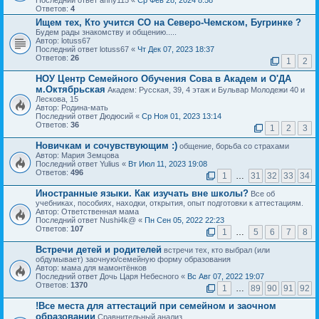
Последний ответ anny115 «
Ср Фев 28, 2024 8:58
Ответов:
4
Ищем тех, Кто учится СО на Северо-Чемском, Бугринке ?
Будем рады знакомству и общению.....
Автор: lotuss67
Последний ответ lotuss67 «
Чт Дек 07, 2023 18:37
Ответов:
26
1
2
НОУ Центр Семейного Обучения Сова в Академ и О'ДА
м.Октябрьская
Академ: Русская, 39, 4 этаж и Бульвар Молодежи 40 и
Лескова, 15
Автор: Родина-мать
Последний ответ Дюдюсий «
Ср Ноя 01, 2023 13:14
Ответов:
36
1
2
3
Новичкам и сочувствующим :)
общение, борьба со страхами
Автор: Мария Земцова
Последний ответ Yulius «
Вт Июл 11, 2023 19:08
Ответов:
496
1
…
31
32
33
34
Иностранные языки. Как изучать вне школы?
Все об
учебниках, пособиях, находки, открытия, опыт подготовки к аттестациям.
Автор: Ответственная мама
Последний ответ Nushi4k@ «
Пн Сен 05, 2022 22:23
Ответов:
107
1
…
5
6
7
8
Встречи детей и родителей
встречи тех, кто выбрал (или
обдумывает) заочную/семейную форму образования
Автор: мама для мамонтёнков
Последний ответ Дочь Царя Небесного «
Вс Авг 07, 2022 19:07
Ответов:
1370
1
…
89
90
91
92
!Все места для аттестаций при семейном и заочном
образовании
Сравнительный анализ