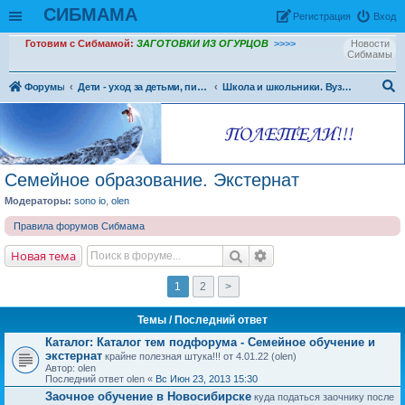
СИБМАМА
Рeгиcтpaция
Вход
Готовим с Сибмамой:
ЗАГОТОВКИ ИЗ ОГУРЦОВ
>>>>
Новости
Сибмамы
Форумы
Дети - уход за детьми, питание и воспитание детей.
Школа и школьники. Вузы и ссузы, студенчество
ои
ск
Семейное образование. Экстернат
Модераторы:
sono io
,
olen
Правила форумов Сибмама
Новая тема
1
2
>
Темы
/ Последний ответ
Каталог: Каталог тем подфорума - Семейное обучение и
экстернат
крайне полезная штука!!! от 4.01.22 (olen)
Автор: olen
Последний ответ olen «
Вс Июн 23, 2013 15:30
Заочное обучение в Новосибирске
куда податься заочнику после