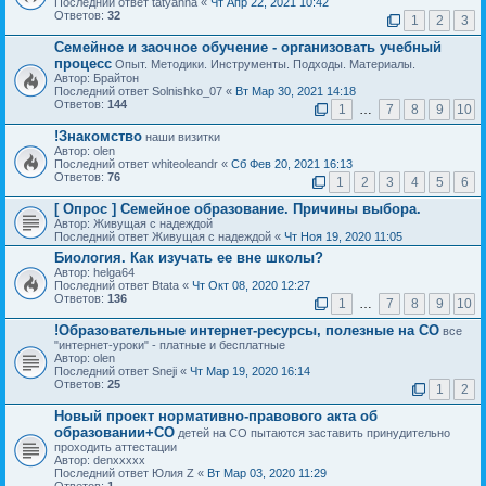
Последний ответ tatyanna «
Чт Апр 22, 2021 10:42
Ответов:
32
1
2
3
Семейное и заочное обучение - организовать учебный
процесс
Опыт. Методики. Инструменты. Подходы. Материалы.
Автор: Брайтон
Последний ответ Solnishko_07 «
Вт Мар 30, 2021 14:18
Ответов:
144
1
…
7
8
9
10
!Знакомство
наши визитки
Автор: olen
Последний ответ whiteoleandr «
Сб Фев 20, 2021 16:13
Ответов:
76
1
2
3
4
5
6
[ Опрос ]
Семейное образование. Причины выбора.
Автор: Живущая с надеждой
Последний ответ Живущая с надеждой «
Чт Ноя 19, 2020 11:05
Биология. Как изучать ее вне школы?
Автор: helga64
Последний ответ Btata «
Чт Окт 08, 2020 12:27
Ответов:
136
1
…
7
8
9
10
!Образовательные интернет-ресурсы, полезные на СО
все
"интернет-уроки" - платные и бесплатные
Автор: olen
Последний ответ Sneji «
Чт Мар 19, 2020 16:14
Ответов:
25
1
2
Новый проект нормативно-правового акта об
образовании+СО
детей на СО пытаются заставить принудительно
проходить аттестации
Автор: denxxxxx
Последний ответ Юлия Z «
Вт Мар 03, 2020 11:29