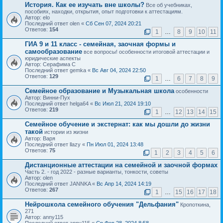
История. Как ее изучать вне школы?
Все об учебниках,
пособиях, находки, открытия, опыт подготовки к аттестациям.
Автор: elo
Последний ответ olen «
Сб Сен 07, 2024 20:21
Ответов:
154
1
…
8
9
10
11
ГИА 9 и 11 класс - семейная, заочная формы и
самообразование
все вопросы! особенности итоговой аттестации и
юридические аспекты
Автор: Серафима С
Последний ответ gemka «
Вс Авг 04, 2024 22:50
Ответов:
129
1
…
6
7
8
9
Семейное образование и Музыкальная школа
особенности
Автор: Винни-Пух
Последний ответ helga64 «
Вс Июл 21, 2024 19:10
Ответов:
219
1
…
12
13
14
15
Семейное обучение и экстернат: как мы дошли до жизни
такой
истории из жизни
Автор: Варя
Последний ответ llazy «
Пн Июл 01, 2024 13:48
Ответов:
75
1
2
3
4
5
6
Дистанционные аттестации на семейной и заочной формах
Часть 2. - год 2022 - разные варианты, тонкости, советы
Автор: olen
Последний ответ JANNKA «
Вс Апр 14, 2024 14:19
Ответов:
267
1
…
15
16
17
18
Нейрошкола семейного обучения "Дельфания"
Кропоткина,
271
Автор: anny115