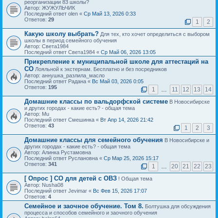
реорганизации 83 школы?
Автор: ЖУЖУЛЬЧИК
Последний ответ olen «
Ср Май 13, 2026 0:33
Ответов:
29
1
2
Какую школу выбрать?
Для тех, кто хочет определиться с выбором
школы в период семейного обучения
Автор: Света1984
Последний ответ Света1984 «
Ср Май 06, 2026 13:05
Прикрепление к муниципальной школе для аттестаций на
СО
Лояльной к экстернам. Бесплатно и без посредников
Автор: aннушка_разлила_масло
Последний ответ Радана «
Вс Май 03, 2026 0:05
Ответов:
195
1
…
11
12
13
14
Домашние классы по вальдорфской системе
В Новосибирске
и других городах - какие есть? - общая тема
Автор: Mu
Последний ответ Смешинка «
Вт Апр 14, 2026 21:42
Ответов:
43
1
2
3
Домашние классы для семейного обучения
В Новосибирске и
других городах - какие есть? - общая тема
Автор: Алинка Рустамовна
Последний ответ Руслановна «
Ср Мар 25, 2026 15:17
Ответов:
341
1
…
20
21
22
23
[ Опрос ]
СО для детей с ОВЗ
! Общая тема
Автор: Nusha08
Последний ответ Jevimar «
Вс Фев 15, 2026 17:07
Ответов:
4
Семейное и заочное обучение. Том 8.
Болтушка для обсуждения
процесса и способов семейного и заочного обучения