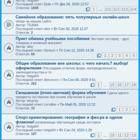
Автор: helga64
Последний ответ Epila «
Пт Дек 26, 2025 12:57
Ответов:
1698
1
…
111
112
113
114
Семейное образование: пять популярных онлайн-школ
обзор на нашем сайте
Автор: ТЕАМА
Последний ответ olen «
Вт Сен 30, 2025 11:27
Ответов:
2
Пункт обмена учебными пособиями
Экстерн экстерну - друг,
товарищ и книжный магазин!
Автор: olen
Последний ответ Лилиch «
Пт Сен 12, 2025 14:28
Ответов:
66
1
2
3
4
5
Общее образование вне школы: с чего начать? выбор/
оформление
Обсуждаем отличие форм, неопределенность
законодательства и тп
Автор: helga64
Последний ответ denxxxxx «
Пн Сен 08, 2025 9:51
Ответов:
262
1
…
15
16
17
18
Смешанная (очно-заочная) форма обучения
Сдача одного
предмета экстерном при очном обучении в школе
Автор: tekerey
Последний ответ Lersiline «
Пн Май 05, 2025 12:32
Ответов:
33
1
2
3
Спорт.ориентирование: география и физ-ра в одном
флаконе!
развивающе-обучающая среда экстерна
Автор: helga64
Последний ответ helga64 «
Вт Сен 24, 2024 1:28
Ответов:
187
1
…
10
11
12
13