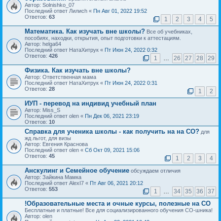
Автор: Solnishko_07
Последний ответ Лилиch «
Пн Авг 01, 2022 19:52
Ответов:
63
1
2
3
4
5
Математика. Как изучать вне школы?
Все об учебниках,
пособиях, находки, открытия, опыт подготовки к аттестациям.
Автор: helga64
Последний ответ НатаХитрук «
Пт Июн 24, 2022 0:32
Ответов:
426
1
…
26
27
28
29
Физика. Как изучать вне школы?
Автор: Ответственная мама
Последний ответ НатаХитрук «
Пт Июн 24, 2022 0:31
Ответов:
28
1
2
ИУП - перевод на индивид учебный план
Автор: Miss_S
Последний ответ olen «
Пн Дек 06, 2021 23:19
Ответов:
10
Справка для ученика школы - как получить на на СО?
для
жд льгот, для визы
Автор: Евгения Краснова
Последний ответ olen «
Сб Окт 09, 2021 15:06
Ответов:
45
1
2
3
4
Анскулинг и Семейное обучение
обсуждаем отличия
Автор: Зайкина Мамка
Последний ответ AlexI7 «
Пт Авг 06, 2021 20:12
Ответов:
553
1
…
34
35
36
37
!Образовательные места и очные курсы, полезные на СО
Бесплатные и платные! Все для социализированного обучения СО-шника!
Автор: olen