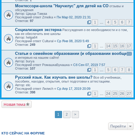
Ответов:
1
Монтессори-школа "Научилус" для детей на СО
отзывы и
обсуждения
Автор: Цаыца Тамаа
Последний ответ Zmeika «
Пн Мар 02, 2020 21:31
Ответов:
97
1
…
4
5
6
7
Социализация экстерна
Рассуждения о ее необходимости и о том,
как ее обеспечить вне школы
Автор: helga64
Последний ответ Cultural «
Ср Янв 08, 2020 5:49
Ответов:
249
1
…
14
15
16
17
Статьи о семейном образовании (и образовании вообще))))
и интервью на нашем сайте!
Автор: burya
Последний ответ РомашкаБукашка «
Сб Сен 07, 2019 7:57
Ответов:
107
1
…
5
6
7
8
Русский язык. Как изучать вне школы?
Все об учебниках,
пособиях, находки, открытия, опыт подготовки к аттестациям.
Автор: elo
Последний ответ Лилиch «
Ср Апр 17, 2019 20:09
Ответов:
398
1
…
24
25
26
27
Новая тема
1
2
>
Перейти
КТО СЕЙЧАС НА ФОРУМЕ