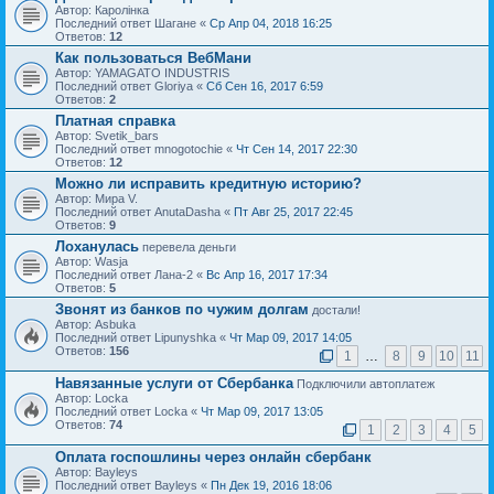
Автор: Каролiнка
Последний ответ Шагане «
Ср Апр 04, 2018 16:25
Ответов:
12
Как пользоваться ВебМани
Автор: YAMAGATO INDUSTRIS
Последний ответ Gloriya «
Сб Сен 16, 2017 6:59
Ответов:
2
Платная справка
Автор: Svetik_bars
Последний ответ mnogotochie «
Чт Сен 14, 2017 22:30
Ответов:
12
Можно ли исправить кредитную историю?
Автор: Мира V.
Последний ответ AnutaDasha «
Пт Авг 25, 2017 22:45
Ответов:
9
Лоханулась
перевела деньги
Автор: Wasja
Последний ответ Лана-2 «
Вс Апр 16, 2017 17:34
Ответов:
5
Звонят из банков по чужим долгам
достали!
Автор: Asbuka
Последний ответ Lipunyshka «
Чт Мар 09, 2017 14:05
Ответов:
156
1
…
8
9
10
11
Навязанные услуги от Сбербанка
Подключили автоплатеж
Автор: Locka
Последний ответ Locka «
Чт Мар 09, 2017 13:05
Ответов:
74
1
2
3
4
5
Оплата госпошлины через онлайн сбербанк
Автор: Bayleys
Последний ответ Bayleys «
Пн Дек 19, 2016 18:06