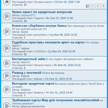
Последний ответ Oksana-mama «
Сб Окт 03, 2020 7:38
Ответов:
37
1
2
3
Нужен юрист по кредитным вопросам
Автор: Lenusya777
Последний ответ Ташуля «
Вс Сен 13, 2020 11:48
Ответов:
10
Комиссия сбербанка внутри банка
При переводах в месяц более
50 тыс.рублей комиссия 1%
Автор: Акиня
Последний ответ perechnica «
Ср Июл 08, 2020 16:20
Ответов:
7
Судебные приставы наложили арест на карты
Что теперь
ждать?
Автор: Чайник
Последний ответ LOV0316 «
Ср Июн 03, 2020 22:36
Ответов:
11
Беспроцентный займ
В чем подвох беспроцентных займов?
Автор: elenn70
Последний ответ Oksana-mama «
Вт Фев 04, 2020 10:01
Ответов:
2
Развод с ипотекой
Нужна юр помощь
Автор: 4айная
Последний ответ 4айная «
Пн Ноя 11, 2019 10:34
Выгодная кредитная карта
Выгодная кредитная карта. Какой банк и
условия.
Автор: Seelena
Последний ответ Seelena «
Чт Окт 31, 2019 13:44
Ответов:
7
Требование карты Мир для получения пенсий/пособий
на
сколько реально?
Автор: Девочка-напевочка