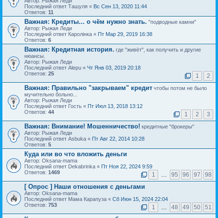
Автор: Рыжая Леди
Последний ответ Ташуля «
Вс Сен 13, 2020 11:44
Ответов:
11
Важная:
Кредиты... о чём нужно знать.
"подводные камни"
Автор: Рыжая Леди
Последний ответ Каролiнка «
Пт Мар 29, 2019 16:38
Ответов:
6
Важная:
Кредитная история.
где "живёт", как получить и другие
нюансы.
Автор: Рыжая Леди
Последний ответ Alepu «
Чт Янв 03, 2019 20:18
Ответов:
25
1
2
Важная:
Правильно "закрываем" кредит
чтобы потом не было
мучительно больно...
Автор: Рыжая Леди
Последний ответ Гость «
Пт Июл 13, 2018 13:12
Ответов:
44
1
2
3
Важная:
Внимание! Мошенничество!
кредитные "брокеры"
Автор: Рыжая Леди
Последний ответ Asbuka «
Пт Авг 22, 2014 10:28
Ответов:
5
Куда или во что вложить деньги
Автор: Oksana-mama
Последний ответ Dekabrinka «
Пт Ноя 22, 2024 9:59
Ответов:
1469
1
…
95
96
97
98
[ Опрос ]
Наши отношения с деньгами
Автор: Oksana-mama
Последний ответ Мама Карапуза «
Сб Июн 15, 2024 22:04
Ответов:
753
1
…
48
49
50
51