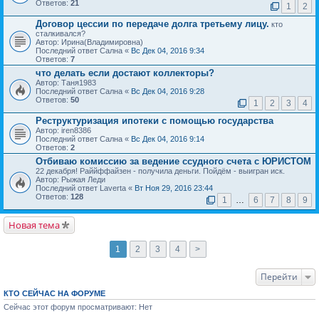
Ответов:
21
1
2
Договор цессии по передаче долга третьему лицу.
кто
сталкивался?
Автор: Ирина(Владимировна)
Последний ответ Сална «
Вс Дек 04, 2016 9:34
Ответов:
7
что делать если достают коллекторы?
Автор: Таня1983
Последний ответ Сална «
Вс Дек 04, 2016 9:28
Ответов:
50
1
2
3
4
Реструктуризация ипотеки с помощью государства
Автор: iren8386
Последний ответ Сална «
Вс Дек 04, 2016 9:14
Ответов:
2
Отбиваю комиссию за ведение ссудного счета с ЮРИСТОМ
22 декабря! Раййффайзен - получила деньги. Пойдём - выигран иск.
Автор: Рыжая Леди
Последний ответ Laverta «
Вт Ноя 29, 2016 23:44
Ответов:
128
1
…
6
7
8
9
Новая тема
1
2
3
4
>
Перейти
КТО СЕЙЧАС НА ФОРУМЕ
Сейчас этот форум просматривают: Нет