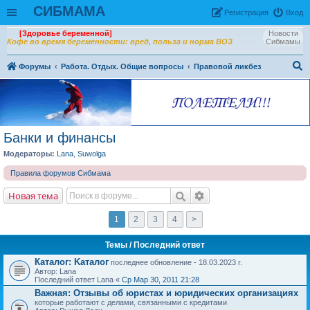
СИБМАМА
Рeгиcтpaция
Вход
[Здоровье беременной]
Новости
Кофе во время беременности: вред, польза и норма ВОЗ
Сибмамы
Форумы
Работа. Отдых. Общие вопросы
Правовой ликбез
ои
ск
Банки и финансы
Модераторы:
Lana
,
Suwolga
Правила форумов Сибмама
Новая тема
1
2
3
4
>
Темы
/ Последний ответ
Каталог: Kаталог
последнее обновление - 18.03.2023 г.
Автор: Lana
Последний ответ Lana «
Ср Мар 30, 2011 21:28
Важная:
Отзывы об юристах и юридических организациях
которые работают с делами, связанными с кредитами