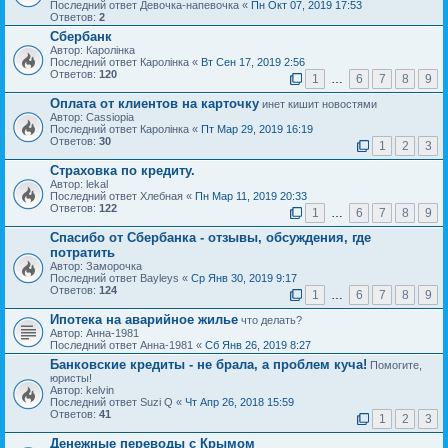
Последний ответ Девочка-напевочка «
Пн Окт 07, 2019 17:53
Ответов:
2
Сбербанк
Автор: Каролiнка
Последний ответ Каролiнка «
Вт Сен 17, 2019 2:56
Ответов:
120
1
…
6
7
8
9
Оплата от клиентов на карточку
инет кишит новостями
Автор: Cassiopia
Последний ответ Каролiнка «
Пт Мар 29, 2019 16:19
Ответов:
30
1
2
3
Страховка по кредиту.
Автор: lekal
Последний ответ Хлебная «
Пн Мар 11, 2019 20:33
Ответов:
122
1
…
6
7
8
9
Спасибо от Сбербанка - отзывы, обсуждения, где
потратить
Автор: Заморочка
Последний ответ Bayleys «
Ср Янв 30, 2019 9:17
Ответов:
124
1
…
6
7
8
9
Ипотека на аварийное жилье
что делать?
Автор: Анна-1981
Последний ответ Анна-1981 «
Сб Янв 26, 2019 8:27
Банковские кредиты - не брала, а проблем куча!
Помогите,
юристы!
Автор: kelvin
Последний ответ Suzi Q «
Чт Апр 26, 2018 15:59
Ответов:
41
1
2
3
Денежные переводы с Крымом