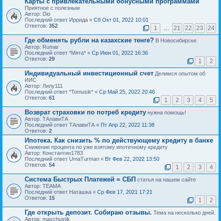
Карты с привлекательными бонусными программами
Приятное с полезным
Автор: Dio
Последний ответ Иррида «
Сб Окт 01, 2022 10:01
Ответов:
352
1
…
21
22
23
24
Где обменять рубли на казахские тенге?
В Новосибирске.
Автор: Rumar
Последний ответ *Мята* «
Ср Июн 01, 2022 16:36
Ответов:
29
1
2
Индивидуальный инвестиционный счет
Делимся опытом об
ИИС
Автор: Лилу111
Последний ответ *Tomusik* «
Ср Май 25, 2022 20:46
Ответов:
61
1
2
3
4
5
Возврат страховки по потреб кредиту
нужна помощь!
Автор: ТАлавиТА
Последний ответ ТАлавиТА «
Пт Апр 22, 2022 11:38
Ответов:
2
Ипотека. Как снизить % по действующему кредиту в банке
Снижение процента по уже взятому ипотечному кредиту
Автор: Константин1783
Последний ответ UmaTurman «
Вт Фев 22, 2022 13:50
Ответов:
54
1
2
3
4
Система Быстрых Платежей = СБП
статья на нашем сайте
Автор: ТЕАМА
Последний ответ Наташка «
Ср Фев 17, 2021 17:21
Ответов:
15
1
2
Где открыть депозит. Собираю отзывы.
Тема на несколько дней.
Автор: maschustik