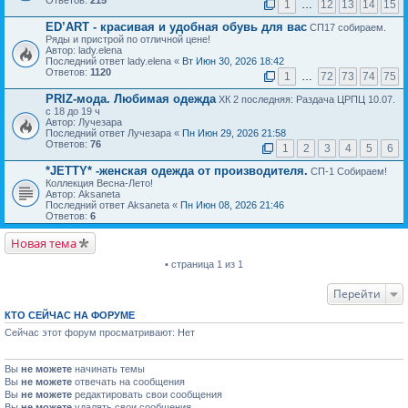
Ответов:
215
1
…
12
13
14
15
ED’ART - красивая и удобная обувь для вас
СП17 собираем.
Ряды и пристрой по отличной цене!
Автор: lady.elena
Последний ответ lady.elena «
Вт Июн 30, 2026 18:42
Ответов:
1120
1
…
72
73
74
75
PRIZ-мода. Любимая одежда
ХК 2 последняя: Раздача ЦРПЦ 10.07.
с 18 до 19 ч
Автор: Лучезара
Последний ответ Лучезара «
Пн Июн 29, 2026 21:58
Ответов:
76
1
2
3
4
5
6
*JETTY* -женская одежда от производителя.
СП-1 Собираем!
Коллекция Весна-Лето!
Автор: Aksaneta
Последний ответ Aksaneta «
Пн Июн 08, 2026 21:46
Ответов:
6
Новая тема
• страница 1 из 1
Перейти
КТО СЕЙЧАС НА ФОРУМЕ
Сейчас этот форум просматривают: Нет
Вы
не можете
начинать темы
Вы
не можете
отвечать на сообщения
Вы
не можете
редактировать свои сообщения
Вы
не можете
удалять свои сообщения