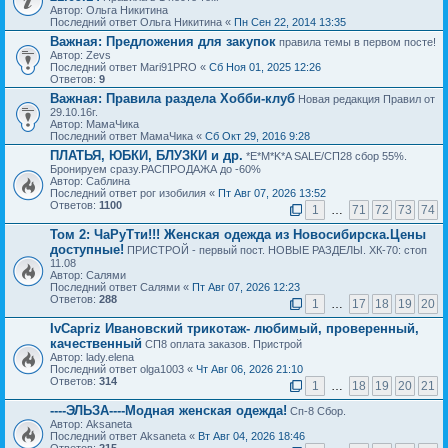
Автор: Ольга Никитина
Последний ответ Ольга Никитина «
Пн Сен 22, 2014 13:35
Важная:
Предложения для закупок
правила темы в первом посте!
Автор: Zevs
Последний ответ Mari91PRO «
Сб Ноя 01, 2025 12:26
Ответов:
9
Важная:
Правила раздела Хобби-клуб
Новая редакция Правил от
29.10.16г.
Автор: МамаЧика
Последний ответ МамаЧика «
Сб Окт 29, 2016 9:28
ПЛАТЬЯ, ЮБКИ, БЛУЗКИ и др.
*E*M*K*A SALE/СП28 сбор 55%.
Бронируем сразу.РАСПРОДАЖА до -60%
Автор: Саблина
Последний ответ рог изобилия «
Пт Авг 07, 2026 13:52
Ответов:
1100
1
…
71
72
73
74
Том 2: ЧаРуТти!!! Женская одежда из Новосибирска.Цены
доступные!
ПРИСТРОЙ - первый пост. НОВЫЕ РАЗДЕЛЫ. ХК-70: стоп
11.08
Автор: Салями
Последний ответ Салями «
Пт Авг 07, 2026 12:23
Ответов:
288
1
…
17
18
19
20
IvCapriz Ивановский трикотаж- любимый, проверенный,
качественный
СП8 оплата заказов. Пристрой
Автор: lady.elena
Последний ответ olga1003 «
Чт Авг 06, 2026 21:10
Ответов:
314
1
…
18
19
20
21
----ЭЛЬЗА----Модная женская одежда!
Сп-8 Сбор.
Автор: Aksaneta
Последний ответ Aksaneta «
Вт Авг 04, 2026 18:46