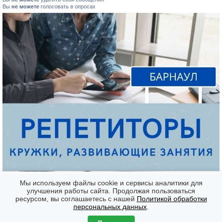
Вы
не можете
голосовать в опросах
Мы используем файлы cookie и сервисы аналитики для
улучшения работы сайта. Продолжая пользоваться
ресурсом, вы соглашаетесь с нашей
Политикой обработки
Форумы
Часовой пояс: GMT + 7
персональных данных
.
Создано на основе
phpBB
® Forum Software © phpBB Limited