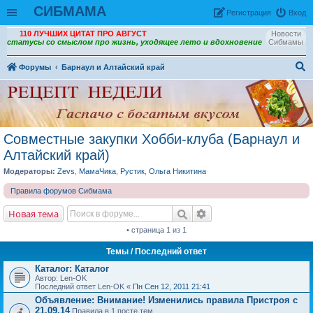
СИБМАМА
Рeгиcтpaция
Вход
110 ЛУЧШИХ ЦИТАТ ПРО АВГУСТ
Новости
статусы со смыслом про жизнь, уходящее лето и вдохновение
Сибмамы
Форумы
Барнаул и Алтайский край
ои
ск
Совместные закупки Хобби-клуба (Барнаул и
Алтайский край)
Модераторы:
Zevs
,
МамаЧика
,
Рустик
,
Ольга Никитина
Правила форумов Сибмама
Новая тема
• страница 1 из 1
Темы
/ Последний ответ
Каталог: Каталог
Автор: Len-OK
Последний ответ Len-OK «
Пн Сен 12, 2011 21:41
Объявление:
Внимание! Изменились правила Пристроя с
21.09.14
Правила в 1 посте тем