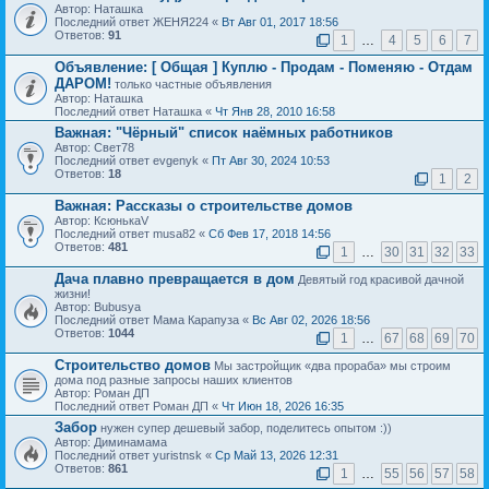
Автор: Наташка
Последний ответ ЖЕНЯ224 «
Вт Авг 01, 2017 18:56
Ответов:
91
1
…
4
5
6
7
Объявление:
[ Общая ] Куплю - Продам - Поменяю - Отдам
ДАРОМ!
только частные объявления
Автор: Наташка
Последний ответ Наташка «
Чт Янв 28, 2010 16:58
Важная:
"Чёрный" список наёмных работников
Автор: Свет78
Последний ответ evgenyk «
Пт Авг 30, 2024 10:53
Ответов:
18
1
2
Важная:
Рассказы о строительстве домов
Автор: КсюнькаV
Последний ответ musa82 «
Сб Фев 17, 2018 14:56
Ответов:
481
1
…
30
31
32
33
Дача плавно превращается в дом
Девятый год красивой дачной
жизни!
Автор: Bubusya
Последний ответ Мама Карапуза «
Вс Авг 02, 2026 18:56
Ответов:
1044
1
…
67
68
69
70
Строительство домов
Мы застройщик «два прораба» мы строим
дома под разные запросы наших клиентов
Автор: Роман ДП
Последний ответ Роман ДП «
Чт Июн 18, 2026 16:35
Забор
нужен супер дешевый забор, поделитесь опытом :))
Автор: Диминамама
Последний ответ yuristnsk «
Ср Май 13, 2026 12:31
Ответов:
861
1
…
55
56
57
58