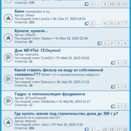
Ответов:
178
1
…
9
10
11
12
Бани
планировка и тд...
Автор: лЯпка
Последний ответ pooha «
Вс Сен 17, 2023 18:31
Ответов:
103
1
…
4
5
6
7
Кровля, кровля...
Автор: Olka33
Последний ответ Ларвик «
Чт Июн 15, 2023 22:46
Ответов:
50
1
2
3
4
Дом МЕЧТЫ- ГЕОкупол!
Автор: mamul'ka
Последний ответ Гуля622 «
Пт Май 19, 2023 15:02
Ответов:
21
1
2
Какой ставить фильтр на воду из собственной
скважины???
Может тут и профессионалы найдутся.
Автор: Terica
Последний ответ Bubusya «
Вс Апр 30, 2023 17:12
Ответов:
18
1
2
Гидро- и теплоизоляция фундамента
Автор: @ТанЮшка@
Последний ответ RitaBonita «
Чт Апр 06, 2023 11:17
Ответов:
17
1
2
Где купить землю под строительство дома до 300 т р?
реально ли в хорошем месте?
Автор: Marmar
Последний ответ Jekki «
Пт Ноя 18, 2022 9:34
Ответов:
266
1
…
15
16
17
18