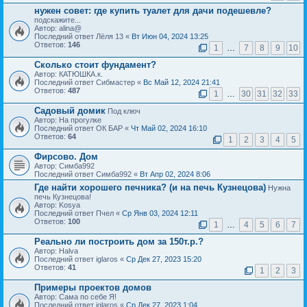
нужен совет: где купить туалет для дачи подешевле?
подскажите...
Автор: alina@
Последний ответ Лёля 13 «
Вт Июн 04, 2024 13:25
Ответов:
146
1
…
7
8
9
10
Сколько стоит фундамент?
Автор: КАТЮШКА.к.
Последний ответ Сибмастер «
Вс Май 12, 2024 21:41
Ответов:
487
1
…
30
31
32
33
Садовый домик
Под ключ
Автор: На прогулке
Последний ответ ОК БАР «
Чт Май 02, 2024 16:10
Ответов:
64
1
2
3
4
5
Фирсово. Дом
Автор: Симба992
Последний ответ Симба992 «
Вт Апр 02, 2024 8:06
Где найти хорошего печника? (и на печь Кузнецова)
Нужна
печь Кузнецова!
Автор: Kosya
Последний ответ Пчел «
Ср Янв 03, 2024 12:11
Ответов:
100
1
…
4
5
6
7
Реально ли построить дом за 150т.р.?
Автор: Halva
Последний ответ iglaros «
Ср Дек 27, 2023 15:20
Ответов:
41
1
2
3
Примеры проектов домов
Автор: Сама по себе Я!
Последний ответ iglaros «
Ср Дек 27, 2023 1:04