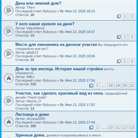
Дача или зимний дом?
Автор: Tihiro
Последний ответ Bubusya «
Вс Июл 13, 2025 18:13
Ответов:
26
1
2
У кого какая кровля на даче?
Автор: ValyaValova
Последний ответ Bubusya «
Вс Июл 13, 2025 18:07
Ответов:
15
1
2
Место для пикниника на дачном участке
Вы оборудуете его
специально или нет?
Автор: glade12
Последний ответ Bubusya «
Вс Июл 13, 2025 18:06
Ответов:
15
1
2
Дом за три месяца. История нашей стройки
мечты
сбываются...
Автор: Milko
Последний ответ Bubusya «
Вс Июл 13, 2025 17:54
Ответов:
310
1
…
18
19
20
21
Участок, как сделать красивый вид из окна.
ландшафтный
дизайн "Hand made"
Автор: Masha_D
Последний ответ Bubusya «
Вс Июл 13, 2025 17:52
Ответов:
14
Лестница в доме
Автор: oksana2006
Последний ответ Bubusya «
Вс Июл 13, 2025 17:44
Ответов:
185
1
…
10
11
12
13
Удачные дома.
делимся понравившимися в инете