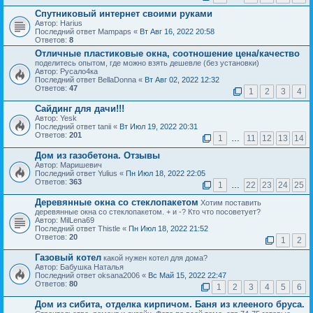
Спутниковый интернет своими руками
Автор: Harius
Последний ответ Mampaps «
Вт Авг 16, 2022 20:58
Ответов:
8
Отличные пластиковые окна, соотношение цена/качество
поделитесь опытом, где можно взять дешевле (без установки)
Автор: Русало4ка
Последний ответ BellaDonna «
Вт Авг 02, 2022 12:32
Ответов:
47
1
2
3
4
Сайдинг для дачи!!!
Автор: Yesk
Последний ответ tanii «
Вт Июл 19, 2022 20:31
Ответов:
201
1
…
11
12
13
14
Дом из газобетона. Отзывы
Автор: Маришевич
Последний ответ Yulius «
Пн Июл 18, 2022 22:05
Ответов:
363
1
…
22
23
24
25
Деревянные окна со стеклопакетом
Хотим поставить
деревянные окна со стеклопакетом. + и -? Кто что посоветует?
Автор: MilLena69
Последний ответ Thistle «
Пн Июл 18, 2022 21:52
Ответов:
20
1
2
Газовый котел
какой нужен котел для дома?
Автор: Бабушка Наталья
Последний ответ oksana2006 «
Вс Май 15, 2022 22:47
Ответов:
80
1
2
3
4
5
6
Дом из сибита, отделка кирпичом. Баня из клееного бруса.