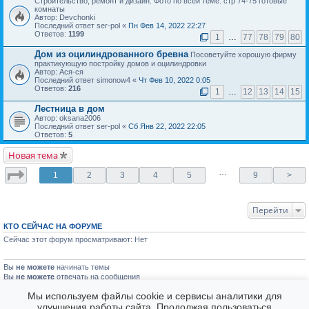
Строительство, ремонт и дизайн. Фото по всей теме. стр 74-75 готовые
комнаты
Автор: Devchonki
Последний ответ ser-pol «
Пн Фев 14, 2022 22:27
Ответов:
1199
1
…
77
78
79
80
Дом из оцилиндрованного бревна
Посоветуйте хорошую фирму
практикующую постройку домов и оцилиндровки
Автор: Ася-ся
Последний ответ simonow4 «
Чт Фев 10, 2022 0:05
Ответов:
216
1
…
12
13
14
15
Лестница в дом
Автор: oksana2006
Последний ответ ser-pol «
Сб Янв 22, 2022 22:05
Ответов:
5
Новая тема
…
1
2
3
4
5
9
>
Перейти
КТО СЕЙЧАС НА ФОРУМЕ
Сейчас этот форум просматривают: Нет
Вы
не можете
начинать темы
Вы
не можете
отвечать на сообщения
Вы
не можете
редактировать свои сообщения
Мы используем файлы cookie и сервисы аналитики для
Вы
не можете
удалять свои сообщения
улучшения работы сайта. Продолжая пользоваться
Вы
не можете
голосовать в опросах