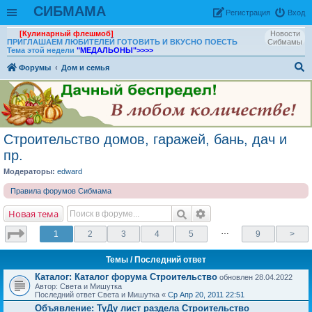
СИБМАМА
Рeгиcтpaция
Вход
[Кулинарный флешмоб]
Новости
ПРИГЛАШАЕМ ЛЮБИТЕЛЕЙ ГОТОВИТЬ И ВКУСНО ПОЕСТЬ
Сибмамы
Тема этой недели
"МЕДАЛЬОНЫ"
>>>>
Форумы
Дом и семья
ои
ск
Строительство домов, гаражей, бань, дач и
пр.
Модераторы:
edward
Правила форумов Сибмама
Новая тема
…
1
2
3
4
5
9
>
Темы
/ Последний ответ
Каталог: Каталог форума Строительство
обновлен 28.04.2022
Автор: Света и Мишутка
Последний ответ Света и Мишутка «
Ср Апр 20, 2011 22:51
Объявление:
ТуДу лист раздела Строительство