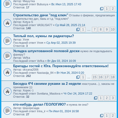
Автор: Мишутка
Последний ответ Bubusya «
Вс Июл 13, 2025 17:43
Ответов:
17
1
2
Строительство дачи "под ключ"
Отзывы о фирмах, предлагающих
строительство дач, бань и т.д. "под ключ"
Автор: Kotya-S
Последний ответ VASILISA77 «
Ср Май 28, 2025 21:14
Ответов:
140
1
…
7
8
9
10
Теплый пол, нужны ли радиаторы?
Автор: Улля
Последний ответ Улля «
Ср Апр 02, 2025 19:39
Ответов:
3
Укладка шпунтованной половой доски
нужно ли подкладывать
фанеру?
Автор: Vol'ka
Последний ответ Vol'ka «
Вт Дек 03, 2024 16:09
Бригады гостей с Юга. Порекомендуйте ответственных!
Автор: oksana2006
Последний ответ Nastasija_84 «
Вт Ноя 26, 2024 0:20
Ответов:
262
1
…
15
16
17
18
Беседка 4*4 своими руками за 2 недели
хвастушка...), заказы не
принимаем )))
Автор: Хорек:-)
Последний ответ Svetlana_Maslova «
Чт Окт 24, 2024 17:22
Ответов:
32
1
2
3
кто-нибудь делал ГЕОЛОГИЮ?
и нужна ли она?
Автор: Шахерезада
Последний ответ Irina_ir «
Пн Июл 01, 2024 16:58
Ответов:
27
1
2