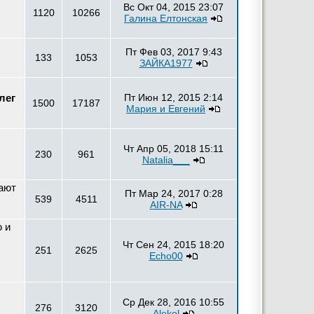
Вс Окт 04, 2015 23:07
1120
10266
Галина Елтонская
Пт Фев 03, 2017 9:43
133
1053
ЗАЙКА1977
лег
Пт Июн 12, 2015 2:14
1500
17187
Мария и Евгений
Чт Апр 05, 2018 15:11
230
961
Natalia___
чают
Пт Мар 24, 2017 0:28
539
4511
AIR-NA
ю и
Чт Сен 24, 2015 18:20
251
2625
Echo00
Ср Дек 28, 2016 10:55
276
3120
Alekol