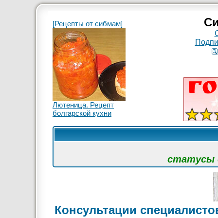
Си
[Рецепты от сибмам]
Подпи
Лютеница. Рецепт
болгарской кухни
статусы с
Консультации специалисто