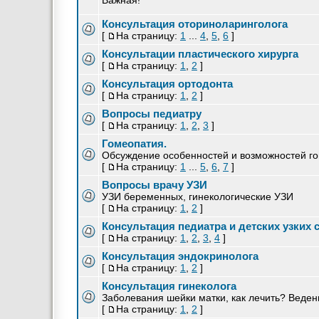
Важная!
Консультация оториноларинголога
[
На страницу:
1
...
4
,
5
,
6
]
Консультации пластического хирурга
[
На страницу:
1
,
2
]
Консультация ортодонта
[
На страницу:
1
,
2
]
Вопросы педиатру
[
На страницу:
1
,
2
,
3
]
Гомеопатия.
Обсуждение особенностей и возможностей го
[
На страницу:
1
...
5
,
6
,
7
]
Вопросы врачу УЗИ
УЗИ беременных, гинекологические УЗИ
[
На страницу:
1
,
2
]
Консультация педиатра и детских узких 
[
На страницу:
1
,
2
,
3
,
4
]
Консультация эндокринолога
[
На страницу:
1
,
2
]
Консультация гинеколога
Заболевания шейки матки, как лечить? Веде
[
На страницу:
1
,
2
]