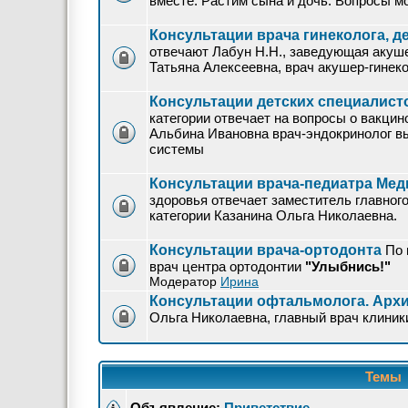
вместе. Растим сына и дочь. Вопросы мо
Консультации врача гинеколога, д
отвечают Лабун Н.Н., заведующая акуш
Татьяна Алексеевна, врач акушер-гинеко
Консультации детских специалис
категории отвечает на вопросы о вакци
Альбина Ивановна врач-эндокринолог в
системы
Консультации врача-педиатра Мед
здоровья отвечает заместитель главног
категории Казанина Ольга Николаевна.
Консультации врача-ортодонта
По 
врач центра ортодонтии
"Улыбнись!"
Модератор
Ирина
Консультации офтальмолога. Арх
Ольга Николаевна, главный врач клиник
Темы
Объявление:
Приветствие