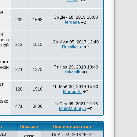
сы
Ср Дек 18, 2019 18:08
239
1698
lerqaaa
ей
нова
Ср Июл 05, 2017 12:40
212
1513
нной
Rusalka_o
кого
нной
Пт Ноя 29, 2019 19:49
271
1373
shkolnik
ет
Чт Май 30, 2019 14:30
126
1516
Мария St
сько
Чт Сен 09, 2021 19:16
471
3406
MaMMaKatya
р
Показов
Последний ответ
018
Пт Авг 31, 2018 15:02
32229