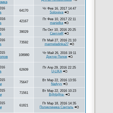
омка
2016
Чт Фев 16, 2017 14:47
64170
а
Soloveva
2016
Пт Фев 10, 2017 22:11
42167
а
manjelka
2016
Пн Окт 10, 2016 20:25
39029
а
СветляR
2016
Пт Май 27, 2016 21:10
73592
а
marmeladinka27
015
Чт Май 26, 2016 19:11
108980
опов
Доктор Попов
2016
Пт Апр 29, 2016 22:25
62609
а
U-LIKA
015
Вт Мар 22, 2016 13:55
75647
и
Nadyyy
015
Вт Мар 22, 2016 10:23
71561
и
B@rb@ra-
015
Пт Мар 18, 2016 14:35
61821
и
Поликлиника Санталь