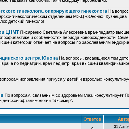
жно задавать как обоим, так и каждому персонально.
етского гинеколога, оперирующего гинеколога
На вопро
ерско-гинекологическим отделением МЖЦ «Юнона», Кузнецова
лог, детский гинеколог
тов ЦНМТ
Писаренко Светлана Алексеевна врач-педиатр высш
нопрофилактике и особенностях периода новорожденности. Семе
ысшей категории отвечает на вопросы по заболеваниям эндокри
ицинского центра Юнона
На вопросы, касающиеся тем детс
о врача по педиатрии, врач педиатр, врач высшей квалификацио
вопросам исправления прикуса у детей и взрослых консультиру
ив
По вопросам, связанным со здоровьем глаз, консультирует Я
и детской офтальмологии "Эксимер".
Ответов
Авто
31 Авг 2
0