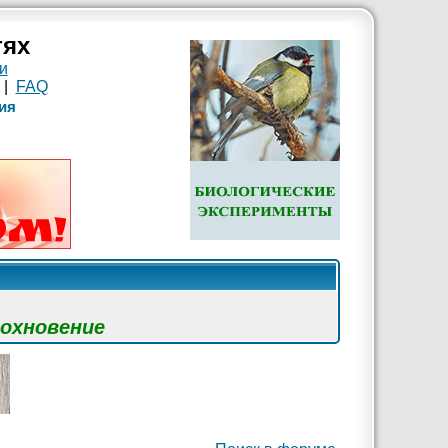
тях
и
|
FAQ
ия
дохновение