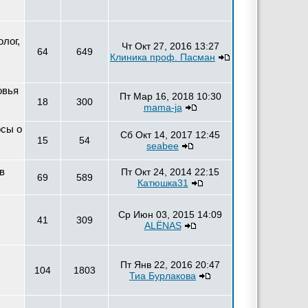
олог,
Чт Окт 27, 2016 13:27
64
649
Клиника проф. Пасман
овья
Пт Мар 16, 2018 10:30
18
300
mama-ja
осы о
Сб Окт 14, 2017 12:45
15
54
seabee
в
Пт Окт 24, 2014 22:15
69
589
Катюшка31
Ср Июн 03, 2015 14:09
41
309
ALЁNAS
Пт Янв 22, 2016 20:47
104
1803
Тиа Бурлакова