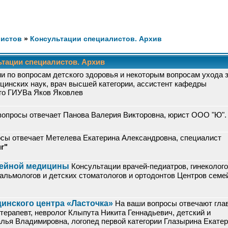
листов
»
Консультации специалистов. Архив
тации специалистов. Архив
и по вопросам детского здоровья и некоторым вопросам ухода 
цинских наук, врач высшей категории, ассистент кафедры
ого ГИУВа Яков Яковлев
вопросы отвечает Панова Валерия Викторовна, юрист ООО "Ю".
сы отвечает Метелева Екатерина Александровна, специалист
г"
мейной медицины
Консультации врачей-педиатров, гинеколого
тальмологов и детских стоматологов и ортодонтов Центров семе
инского центра «Ласточка»
На ваши вопросы отвечают гла
терапевт, невролог Клыпута Никита Геннадьевич, детский и
лья Владимировна, логопед первой категории Глазырина Екате