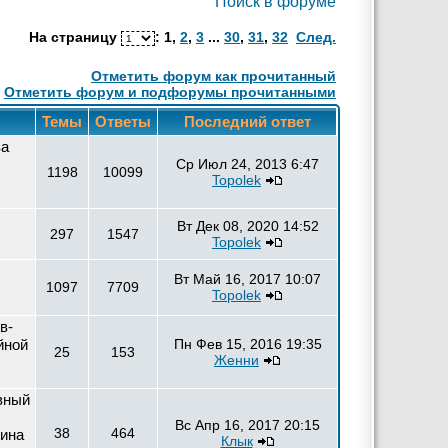
Поиск в форуме
На страницу
:
1
,
2
,
3
...
30
,
31
,
32
След.
Отметить форум как прочитанный
Отметить форум и подфорумы прочитанными
Темы
Ответы
Последний ответ
за
Ср Июл 24, 2013 6:47
1198
10099
Topolek
Вт Дек 08, 2020 14:52
297
1547
Topolek
Вт Май 16, 2017 10:07
1097
7709
Topolek
в-
йной
Пн Фев 15, 2016 19:35
25
153
Женни
вный
Вс Апр 16, 2017 20:15
38
464
рина
Клык