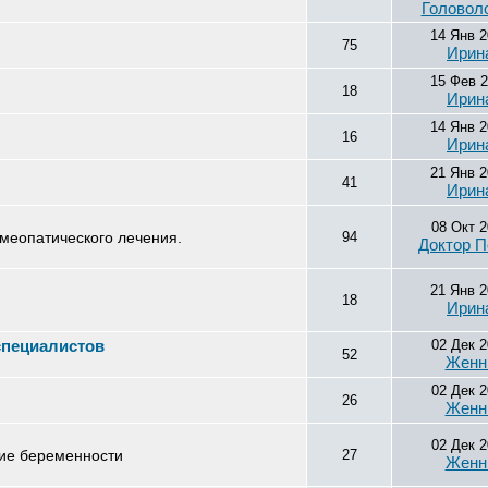
Головол
14 Янв 
75
Ирин
15 Фев 
18
Ирин
14 Янв 
16
Ирин
21 Янв 
41
Ирин
08 Окт 2
меопатического лечения.
94
Доктор П
21 Янв 
18
Ирин
специалистов
02 Дек 2
52
Женн
02 Дек 2
26
Женн
02 Дек 2
ние беременности
27
Женн