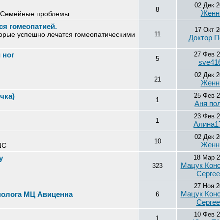
02 Дек 2
8
Женн
. Семейные проблемы
я гомеопатией.
17 Окт 2
орые успешно лечатся гомеопатическими
11
Доктор П
 ног
27 Фев 
5
sve41
02 Дек 2
21
Женн
чка)
25 Фев 
1
Аня по
23 Фев 
1
Алина1
02 Дек 2
10
Женн
NC
у
18 Мар 
Мацук Конс
323
Сергее
27 Ноя 
Мацук Конс
нолога МЦ Авиценна
6
Сергее
10 Фев 
1