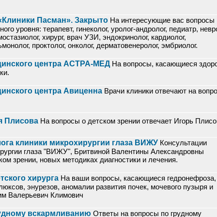
«Клиники Пасман». Закрыто
На интересующие вас вопросы
о уровня: терапевт, гинеколог, уролог-андролог, педиатр, невр
остазиолог, хирург, врач УЗИ, эндокринолог, кардиолог,
монолог, проктолог, онколог, дерматовенеролог, эмбриолог.
цинского центра АСТРА-МЕД
На вопросы, касающиеся здор
ки.
цинского центра Авиценна
Врачи клиники отвечают на вопр
я Плисова
На вопросы о детском зрении отвечает Игорь Плисо
ога клиники микрохирургии глаза ВИЖУ
Консультации
ирургии глаза "ВИЖУ", Бритвиной Валентины Александровны
ком зрении, новых методиках диагностики и лечения.
етского хирурга
На ваши вопросы, касающиеся гедронефроза,
люксов, энурезов, аномалии развития почек, мочевого пузыря и
сим Валерьевич Климович
рудному вскармливанию
Ответы на вопросы по грудному