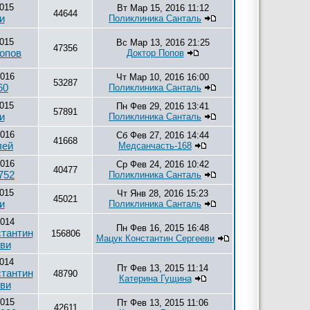
015
Вт Мар 15, 2016 11:12
44644
и
Поликлиника Санталь
015
Вс Мар 13, 2016 21:25
47356
опов
Доктор Попов
2016
Чт Мар 10, 2016 16:00
53287
60
Поликлиника Санталь
015
Пн Фев 29, 2016 13:41
57891
и
Поликлиника Санталь
2016
Сб Фев 27, 2016 14:44
41668
лей
Медсанчасть-168
2016
Ср Фев 24, 2016 10:42
40477
752
Поликлиника Санталь
015
Чт Янв 28, 2016 15:23
45021
и
Поликлиника Санталь
2014
Пн Фев 16, 2015 16:48
тантин
156806
Мацук Константин Сергееви
ви
2014
Пт Фев 13, 2015 11:14
тантин
48790
Катерина Гущина
ви
2015
Пт Фев 13, 2015 11:06
42611