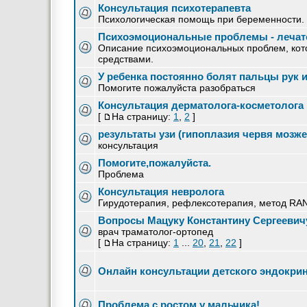
Консультация психотерапевта
Психологическая помощь при беременности
Психоэмоциональные проблемы - лечатс
Описание психоэмоциональных проблем, кот
средствами.
У ребенка постоянно болят пальцы рук и
Помогите пожалуйста разобраться
Консультация дерматолога-косметолога
[
На страницу:
1
,
2
]
результаты узи (гипоплазия червя мозже
консультация
Помогите,пожалуйста.
Проблема
Консультация невролога
Гирудотерапия, рефлексотерапия, метод RA
Вопросы Мацуку Константину Сергеевич
врач траматолог-ортопед
[
На страницу:
1
...
20
,
21
,
22
]
Онлайн консультации детского эндокри
Проблема с ростом у мальчика!