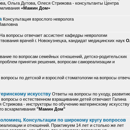
ва, Ольга Дутова, Олеся Стрижова - консультанты Центра
армливания
«Мамин Дом»
а
Консультация взрослого невролога
Павловна
На вопросы отвечает ассистент кафедры неврологии
твования врачей г. Новокузнецка, кандидат медицинских наук
О
вание по вопросам семейных отношений, детско-родительских
 проблем принятия решения, вопросам самореализации и
 вопросы по детской и взрослой стоматологии на вопросы отве
теринскому искусству
Ответы на вопросы по уходу, развити
 вопросы о естественном взращивании детей отвечают Галина
я Стрижова - инструкторы по обучению материнскому искусству
ого вскармливания
"Мамин Дом"
Коломиец. Консультации по широкому кругу вопросов
еализации и отношений. Практикуем 14 лет и столько же лет