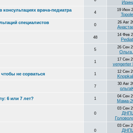
Ирин
в консультациях врача-педиатра
19 Июн 
4
Topol
ультаций специалистов
26 Авг 2
0
Анаста
14 Фев 
48
Pedia
26 Сен 
5
Ольга
17 Сен 
1
vengerter
12 Сен 
 чтобы не сорваться
1
Knopkak
30 Авг 2
7
ольга
04 Сен 
у: 6 или 7 лет?
1
Мама-2
03 Сен 
ДНП
0
Головол
03 Сен 
ДНП
0