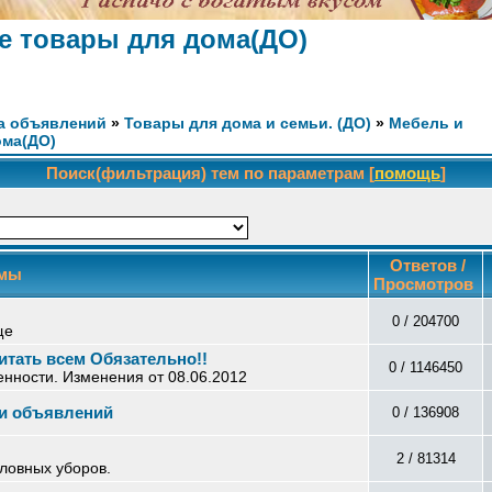
е товары для дома(ДО)
а объявлений
»
Товары для дома и семьи. (ДО)
»
Мебель и
ома(ДО)
Поиск(фильтрация) тем по параметрам [
помощь
]
Ответов /
мы
Просмотров
0 / 204700
ще
итать всем Обязательно!!
0 / 1146450
енности. Изменения от 08.06.2012
ти объявлений
0 / 136908
2 / 81314
ловных уборов.