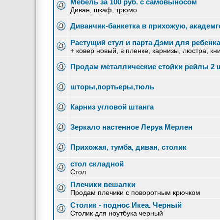
Мебель за 100 руб. с самовыносом
Диван, шкаф, трюмо
Диванчик-банкетка в прихожую, академг
Растущий стул и парта Дэми для ребенк
+ ковер новый, в пленке, карнизы, люстра, к
Продам металлические стойки рейлы 2 ш
шторы,портьеры,тюль
Карниз угловой штанга
Зеркало настенное Леруа Мерлен
Прихожая, тумба, диван, столик
стол складной
Стол
Плечики вешалки
Продам плечики с поворотным крючком
Столик - поднос Икеа. Черный
Столик для ноутбука черный