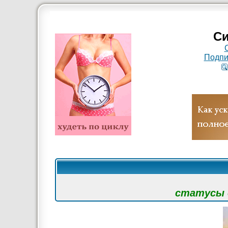
Си
Подпи
статусы с