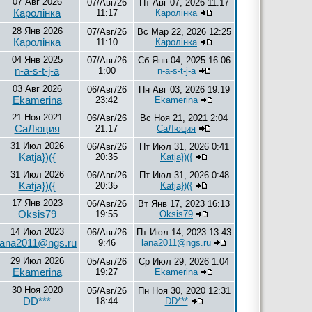
07 Авг 2026
07/Авг/26
Пт Авг 07, 2026 11:17
Каролiнка
11:17
Каролiнка
28 Янв 2026
07/Авг/26
Вс Мар 22, 2026 12:25
Каролiнка
11:10
Каролiнка
04 Янв 2025
07/Авг/26
Сб Янв 04, 2025 16:06
n-a-s-t-j-a
1:00
n-a-s-t-j-a
03 Авг 2026
06/Авг/26
Пн Авг 03, 2026 19:19
Ekamerina
23:42
Ekamerina
21 Ноя 2021
06/Авг/26
Вс Ноя 21, 2021 2:04
СаЛюция
21:17
СаЛюция
31 Июл 2026
06/Авг/26
Пт Июл 31, 2026 0:41
Katja})({
20:35
Katja})({
31 Июл 2026
06/Авг/26
Пт Июл 31, 2026 0:48
Katja})({
20:35
Katja})({
17 Янв 2023
06/Авг/26
Вт Янв 17, 2023 16:13
Oksis79
19:55
Oksis79
14 Июл 2023
06/Авг/26
Пт Июл 14, 2023 13:43
lana2011@ngs.ru
9:46
lana2011@ngs.ru
29 Июл 2026
05/Авг/26
Ср Июл 29, 2026 1:04
Ekamerina
19:27
Ekamerina
30 Ноя 2020
05/Авг/26
Пн Ноя 30, 2020 12:31
DD***
18:44
DD***