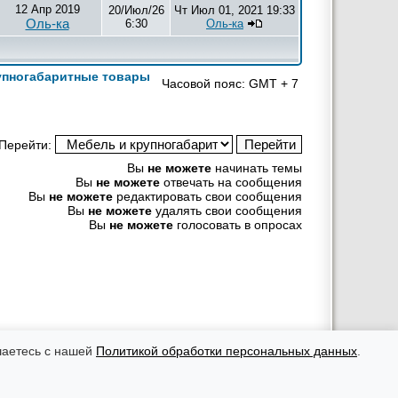
12 Апр 2019
20/Июл/26
Чт Июл 01, 2021 19:33
Оль-ка
6:30
Оль-ка
упногабаритные товары
Часовой пояс: GMT + 7
Перейти:
Вы
не можете
начинать темы
Вы
не можете
отвечать на сообщения
Вы
не можете
редактировать свои сообщения
Вы
не можете
удалять свои сообщения
Вы
не можете
голосовать в опросах
рекламных материалов ответственность несут рекламодатели.
оровья, необходимо консультироваться с врачом.
шаетесь с нашей
Политикой обработки персональных данных
.