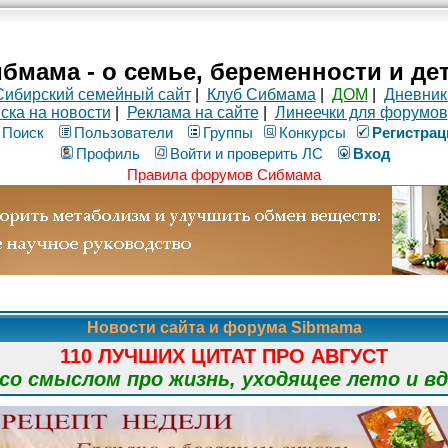
бмама - о семье, беременности и де
Сибирский семейный сайт
|
Клуб Сибмама
|
ДОМ
|
Дневник
ска на новости
|
Реклама на сайте
|
Линеечки для форумов
Поиск
Пользователи
Группы
Конкурсы
Рeгиcтpaц
Профиль
Войти и проверить ЛС
Вход
Правила форумов Сибмама
Новости сайта и форума Sibmama
110 ЛУЧШИХ ЦИТАТ ПРО АВГУСТ
о смыслом про жизнь, уходящее лето и в