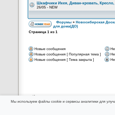
Шкафчики Икея, Диван-кровать, Кресло,
26/05 - NEW
Форумы
»
Новосибирская Доск
для дома(ДО)
Страница
1
из
1
Новые сообщения
Не
Новые сообщения [ Популярная тема ]
Не
Новые сообщения [ Тема закрыта ]
Не
Использование материалов возможно только в интернете при
Администрация не несет ответственности за соо
Мы используем файлы cookie и сервисы аналитики для улуч