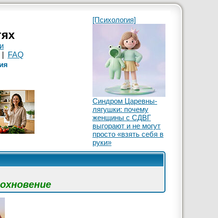
[Психология]
тях
и
|
FAQ
ия
Синдром Царевны-
лягушки: почему
женщины с СДВГ
выгорают и не могут
просто «взять себя в
руки»
дохновение