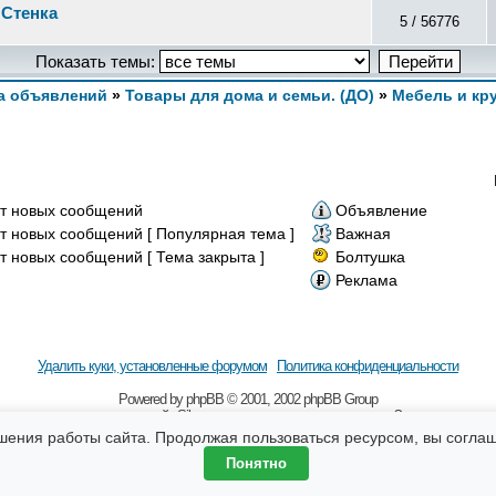
 Стенка
5 / 56776
Показать темы:
а объявлений
»
Товары для дома и семьи. (ДО)
»
Мебель и кр
т новых сообщений
Объявление
т новых сообщений [ Популярная тема ]
Важная
т новых сообщений [ Тема закрыта ]
Болтушка
Реклама
Удалить куки, установленные форумом
Политика конфиденциальности
Powered by
рhрВВ
© 2001, 2002 рhрВВ Grоuр
 наличии гиперссылки на сайт Sibmama.ru и с указанием авторства. За содержание 
бщения, оставляемые посетителями сайта. Помните, что по вопросам, касающимся зд
шения работы сайта. Продолжая пользоваться ресурсом, вы согла
Понятно