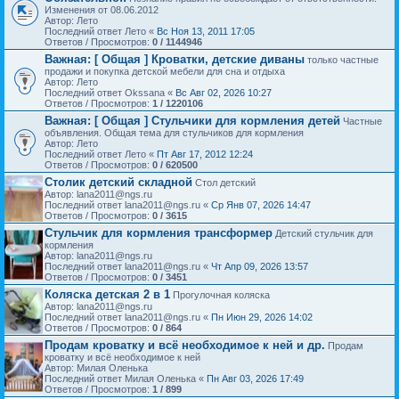
Изменения от 08.06.2012
Автор: Лето
Последний ответ Лето «
Вс Ноя 13, 2011 17:05
Ответов / Просмотров:
0 / 1144946
Важная:
[ Общая ] Кроватки, детские диваны
только частные
продажи и покупка детской мебели для сна и отдыха
Автор: Лето
Последний ответ Okssana «
Вс Авг 02, 2026 10:27
Ответов / Просмотров:
1 / 1220106
Важная:
[ Общая ] Стульчики для кормления детей
Частные
объявления. Общая тема для стульчиков для кормления
Автор: Лето
Последний ответ Лето «
Пт Авг 17, 2012 12:24
Ответов / Просмотров:
0 / 620500
Столик детский складной
Стол детский
Автор: lana2011@ngs.ru
Последний ответ lana2011@ngs.ru «
Ср Янв 07, 2026 14:47
Ответов / Просмотров:
0 / 3615
Стульчик для кормления трансформер
Детский стульчик для
кормления
Автор: lana2011@ngs.ru
Последний ответ lana2011@ngs.ru «
Чт Апр 09, 2026 13:57
Ответов / Просмотров:
0 / 3451
Коляска детская 2 в 1
Прогулочная коляска
Автор: lana2011@ngs.ru
Последний ответ lana2011@ngs.ru «
Пн Июн 29, 2026 14:02
Ответов / Просмотров:
0 / 864
Продам кроватку и всё необходимое к ней и др.
Продам
кроватку и всё необходимое к ней
Автор: Милая Оленька
Последний ответ Милая Оленька «
Пн Авг 03, 2026 17:49
Ответов / Просмотров:
1 / 899