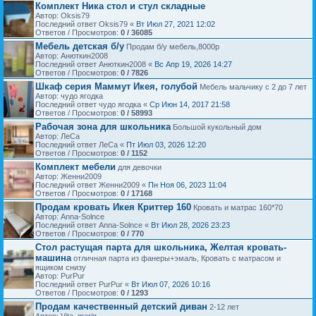
Комплект Ника стол и стул складные
Автор: Oksis79
Последний ответ Oksis79 «
Вт Июл 27, 2021 12:02
Ответов / Просмотров:
0 / 36085
Мебель детская б/у
Продам б/у мебель,8000р
Автор: Анюткин2008
Последний ответ Анюткин2008 «
Вс Апр 19, 2026 14:27
Ответов / Просмотров:
0 / 7826
Шкаф серия Маммут Икея, голубой
Мебель мальчику с 2 до 7 лет
Автор: чудо ягодка
Последний ответ чудо ягодка «
Ср Июн 14, 2017 21:58
Ответов / Просмотров:
0 / 58993
Рабочая зона для школьника
Большой кукольный дом
Автор: ЛеСа
Последний ответ ЛеСа «
Пт Июл 03, 2026 12:20
Ответов / Просмотров:
0 / 1152
Комплект мебели
для девочки
Автор: Женни2009
Последний ответ Женни2009 «
Пн Ноя 06, 2023 11:04
Ответов / Просмотров:
0 / 17168
Продам кровать Икея Криттер 160
Кровать и матрас 160*70
Автор: Anna-Solnce
Последний ответ Anna-Solnce «
Вт Июл 28, 2026 23:23
Ответов / Просмотров:
0 / 770
Стол растущая парта для школьника, Желтая кровать-
машина
отличная парта из фанеры+эмаль, Кровать с матрасом и
ящиком снизу
Автор: PurPur
Последний ответ PurPur «
Вт Июл 07, 2026 10:16
Ответов / Просмотров:
0 / 1293
Продам качественный детский диван
2-12 лет