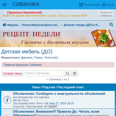
СИБМАМА
Рeгиcтpaция
Вход
[Здоровье беременной]
Новости
Кофе во время беременности: вред, польза и норма ВОЗ
Сибмамы
Форумы
Новосибирская Доска объявлений
Детские товары (ДО) в Новосибирске
ои
ск
Детская мебель (ДО)
Модераторы:
Дарлана
,
Плюро
,
Лелечка)))
Правила форумов Сибмама
Новая тема
• страница 1 из 1
Темы
/ Подъём / Последний ответ
Объявление:
Сообщите о неактуальности объявлений
инструкция как это сделать
Автор: Лето
Последний ответ Лето «
Вс Апр 27, 2014 18:37
Ответов / Просмотров:
0 / 151147
Объявление:
Внимание!!! Правила До. Читать всем
Обязательно!!
Незнание правил не освобождает от ответственности.