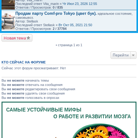
Автор: Vita_marin
Последний ответ Vita_marin «
Чт Июл 23, 2026 12:55
Ответов / Просмотров:
0 / 835
Продам парту Comf-pro Tokyo (цвет бук).
идеальное состояние,
самовывоз.
Автор: Stellask
Последний ответ Stellask «
Вт Окт 05, 2021 21:50
Ответов / Просмотров:
2 / 37784
Новая тема
• страница 1 из 1
Перейти
КТО СЕЙЧАС НА ФОРУМЕ
Сейчас этот форум просматривают: Нет
Вы
не можете
начинать темы
Вы
не можете
отвечать на сообщения
Вы
не можете
редактировать свои сообщения
Вы
не можете
удалять свои сообщения
Вы
не можете
голосовать в опросах