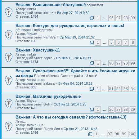
Важная:
Вышивальная болтушка-9
общаемся
Автор: irinkaz
Последний ответ irinkaz «
Вс Апр 27, 2014 9:32
Ответов:
1484
1
…
96
97
98
99
Важная:
Конкурс для рукодельниц взрослых и юных!
объявлены победители
Автор: Мираж
Последний ответ Family's «
Ср Мар 19, 2014 21:32
Ответов:
106
1
…
5
6
7
8
Важная:
Хвастушки-11
Автор: irinkaz
Последний ответ лорка «
Ср Фев 12, 2014 15:33
Ответов:
1473
1
…
96
97
98
99
Важная:
Супер-флешмоб!!! Давайте шить ёлочные игрушки
из фетра
Пошив окончен! Галерея работ - 3 пост!
Автор: Англичанка
Последний ответ zakosa «
Вт Фев 04, 2014 18:13
Ответов:
805
1
…
51
52
53
54
Важная:
Магазины рукодельные
Автор: Sheva
Последний ответ Gelli «
Сб Янв 11, 2014 1:25
Ответов:
428
1
…
26
27
28
29
Важная:
А что вы сегодня связали? (фотовыставка-13)
Лето...
Автор: Лилия Лия
Последний ответ Лилия Лия «
Ср Авг 21, 2013 16:43
Ответов:
1496
1
…
97
98
99
100