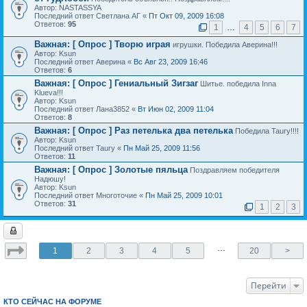
Автор: NASTASSYA
Последний ответ Светлана АГ «
Пт Окт 09, 2009 16:08
Ответов:
95
1
…
4
5
6
7
Важная:
[ Опрос ]
Творю играя
игрушки. Победила Аверина!!!
Автор: Ksun
Последний ответ Аверина «
Вс Авг 23, 2009 16:46
Ответов:
6
Важная:
[ Опрос ]
Гениальный Зигзаг
Шитье. победила Inna
Klueva!!!
Автор: Ksun
Последний ответ Лана3852 «
Вт Июн 02, 2009 11:04
Ответов:
8
Важная:
[ Опрос ]
Раз петелька два петелька
Победила Taury!!!!
Автор: Ksun
Последний ответ Taury «
Пн Май 25, 2009 11:56
Ответов:
11
Важная:
[ Опрос ]
Золотые пяльца
Поздравляем победителя
Надюшу!
Автор: Ksun
Последний ответ Многоточие «
Пн Май 25, 2009 10:01
Ответов:
31
1
2
3
…
1
2
3
4
5
20
>
Перейти
КТО СЕЙЧАС НА ФОРУМЕ