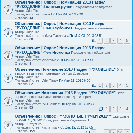
Объявление:
[ Опрос ]
Номинация 2013 Раздел
"РУКОДЕЛИЕ" Золотые ручки
Поздравляем победителя!
Автор: ValenTina
Последний ответ usik «
Сб Май 04, 2013 2:20
Ответов:
13
Объявление:
[ Опрос ]
Номинация 2013 Раздел
"РУКОДЕЛИЕ" Фея клубочков
Поздравляем победителя!
Автор: ValenTina
Последний ответ собака Павлова «
Пт Май 03, 2013 23:51
Ответов:
68
1
2
3
4
5
Объявление:
[ Опрос ]
Номинация 2013 Раздел
"РУКОДЕЛИЕ" Фея Иголочка
Поздравляем победителя!
Автор: ValenTina
Последний ответ Mineraliya «
Чт Май 02, 2013 13:30
Ответов:
8
Объявление:
Номинация 2013 Раздел "РУКОДЕЛИЕ"
Этап
второй: выдвигаем претендентов - до 20 апреля
Автор: ValenTina
Последний ответ ValenTina «
Пн Апр 22, 2013 8:38
Ответов:
62
1
2
3
4
5
Объявление:
Номинация 2013 Раздел "РУКОДЕЛИЕ"
Этап
первый: выбор названия номинации - до 10 апреля
Автор: ValenTina
Последний ответ *Мышаня* «
Пн Апр 08, 2013 20:33
Ответов:
53
1
2
3
4
Объявление:
[ Опрос ]
***ЗОЛОТЫЕ РУЧКИ 2012***
Ежегодные
НОМИНАЦИИ 2012, поздравляем победителей!!!
Автор: =Натулька=
Последний ответ Кустатика «
Ср Дек 12, 2012 17:05
Ответов:
159
1
…
8
9
10
11