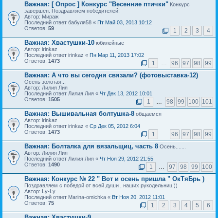
Важная:
[ Опрос ]
Конкурс "Весенние птички"
Конкурс
завершен. Поздравляем победителей!
Автор: Мираж
Последний ответ бабуля58 «
Пт Май 03, 2013 10:12
Ответов:
59
1
2
3
4
Важная:
Хвастушки-10
юбилейные
Автор: irinkaz
Последний ответ irinkaz «
Пн Мар 11, 2013 17:02
Ответов:
1473
1
…
96
97
98
99
Важная:
А что вы сегодня связали? (фотовыставка-12)
Осень золотая...
Автор: Лилия Лия
Последний ответ Лилия Лия «
Чт Дек 13, 2012 10:01
Ответов:
1505
1
…
98
99
100
101
Важная:
Вышивальная болтушка-8
общаемся
Автор: irinkaz
Последний ответ irinkaz «
Ср Дек 05, 2012 6:04
Ответов:
1473
1
…
96
97
98
99
Важная:
Болталка для вязальщиц, часть 8
Осень.......
Автор: Лилия Лия
Последний ответ Лилия Лия «
Чт Ноя 29, 2012 21:55
Ответов:
1490
1
…
97
98
99
100
Важная:
Конкурс № 22 " Вот и осень пришла " ОкТяБрь )
Поздравляем с победой от всей души , наших рукодельниц!))
Автор: Ly-Ly
Последний ответ Marina-omichka «
Вт Ноя 20, 2012 11:01
Ответов:
75
1
2
3
4
5
6
Важная:
Хвастушки-9