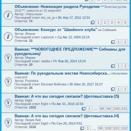
Объявление:
Номинация раздела Рукоделие
***Золотые ручки
2011***, новости от 15 апреля!!!
Автор: =Натулька=
Последний ответ eto_ne_ja «
Вс Апр 17, 2011 12:01
Ответов:
74
1
2
3
4
5
Объявление:
Конкурс от "Швейного клуба"
на Сибмаме
Автор: Женни
Последний ответ Lepestok «
Ср Авг 12, 2009 10:14
Ответов:
15
1
2
Важная:
***НОВОГОДНЕЕ ПРЕДЛОЖЕНИЕ*** Сибмамы для
рукодельниц!
Автор: Мираж
Последний ответ nadda «
Пт Янв 05, 2024 13:24
Ответов:
20
1
2
Важная:
По рукодельным местам Новосибирска...
обновляем
список!!!
Автор: Pushinka
Последний ответ Евгения Войнова «
Вт Июн 20, 2017 16:17
Ответов:
25
1
2
Важная:
А что вы сегодня связали? (фотовыставка-15)
Автор: Eight
Последний ответ Eight «
Пн Авг 01, 2016 10:53
Ответов:
1502
1
…
98
99
100
101
Важная:
А что вы сегодня связали? (фотовыставка-14)
Автор: Лилия Лия
Последний ответ Eight «
Пн Сен 29, 2014 9:51
Ответов:
1516
1
…
99
100
101
102