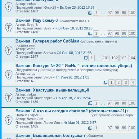
Автор: irinkaz
Последний ответ Юлия29 «
Вс Сен 23, 2012 18:59
Ответов:
1487
1
…
97
98
99
100
Важная:
Ищу схему-3
продолжаем искать
Автор: Sveti_k
Последний ответ Sveti_k «
Вт Сен 18, 2012 20:16
Ответов:
1488
1
…
97
98
99
100
Важная:
Галерея работ СибМам
фотовыставка: шьем и
показываем!
Автор: Vera*
Последний ответ Sheva «
Сб Сен 08, 2012 21:36
Ответов:
1547
1
…
101
102
103
104
Важная:
Конкурс № 20 " ИюНь "- летние головные уборы)
Поздравляем участниц и победителей с завершением конкурса)
Автор: Ly-Ly
Последний ответ Ly-Ly «
Пт Июл 20, 2012 1:01
Ответов:
46
1
2
3
4
Важная:
Хвастушки вышивальщиц-8
Автор: irinkaz
Последний ответ лорка «
Ср Апр 18, 2012 15:54
Ответов:
1489
1
…
97
98
99
100
Важная:
А что вы сегодня связали? (фотовыставка-11)
С
НоВыМ ГоДоМ!!!___________________________уже прошла осенняя пора...
Автор: Лилия Лия
Последний ответ Лилия Лия «
Чт Мар 01, 2012 9:57
Ответов:
1485
1
…
97
98
99
100
Важная:
Вышивальная болтушка-7
общаемся