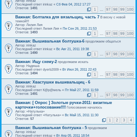
Автор: irinkaz
Последний ответ irinkaz «
Сб Фев 04, 2012 17:27
Ответов:
1491
1
…
97
98
99
100
Важная:
Болталка для вязальщиц, часть 7
В весну с новой
темкой!!!
Автор: Лилия Лия
Последний ответ Лилия Лия «
Пн Сен 26, 2011 21:53
Ответов:
1493
1
…
97
98
99
100
Важная:
Вышивальная болтушка-6
продолжаем общаться
Автор: irinkaz
Последний ответ irinkaz «
Вс Авг 21, 2011 19:38
Ответов:
1490
1
…
97
98
99
100
Важная:
Ищу схему-2
продолжаем искать
Автор: Надюша
Последний ответ dyerb2009 «
Вт Июл 26, 2011 22:43
Ответов:
1494
1
…
97
98
99
100
Важная:
Хвастушки вышивальщиц - 6
Автор: irinkaz
Последний ответ К@р@мель «
Пт Май 27, 2011 11:59
Ответов:
1491
1
…
97
98
99
100
Важная:
[ Опрос ]
Золотые ручки-2011: визитные
карточки+голосование!!!!
Голосование началось
Автор: =Натулька=
Последний ответ =Натулька= «
Вс Май 15, 2011 11:30
Ответов:
57
1
2
3
4
Важная:
Вышивальная болтушка - 5
продолжаем
Автор: irinkaz
Последний ответ irinkaz «
Вт Апр 05, 2011 18:54