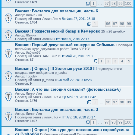
Ответов:
1489
1
…
97
98
99
100
Важная:
Болталка для вязальщиц, часть 6
Автор: Лилия Лия
Последний ответ Лилия Лия «
Вс Фев 27, 2011 23:18
Ответов:
1484
1
…
96
97
98
99
Важная:
Рождественский базар в Кемерово
25 и 26 декабря
Автор: Женни
Последний ответ Женни «
Вт Ноя 09, 2010 22:17
Важная:
Первый декупажный конкурс на Сибмаме.
Проводим
первый конкурс декупажных работ. Тема "ЛЕТО"
Автор: бабуля58
Последний ответ JANE.762 «
Пт Май 28, 2010 1:10
Ответов:
67
1
2
3
4
5
Важная:
[ Опрос ]
!!! Золотые руки 2010 !!!
подводим итоги!
поздравляем победителя p_tasha!
Автор: Topolek
Последний ответ p_tasha «
Сб Май 22, 2010 18:23
Ответов:
9
Важная:
А что вы сегодня связали? (фотовыставка-6)
Автор: Лилия Лия
Последний ответ Лилия Лия «
Ср Май 19, 2010 17:42
Ответов:
1476
1
…
96
97
98
99
Важная:
Болталка для вязальшиц, часть 3
Автор: Лилия Лия
Последний ответ Лилия Лия «
Пт Апр 16, 2010 20:17
Ответов:
1497
1
…
97
98
99
100
Важная:
[ Опрос ]
Конкурс для поклонников скрапбукинга
от ГудХобби
Победитель объявлен!! Поздравляем!!!!