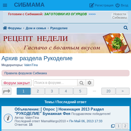
СИБМАМА
Рeгиcтpaция
Вход
Готовим с Сибмамой:
ЗАГОТОВКИ ИЗ ОГУРЦОВ
>>>>
Новости
Сибмамы
Форумы
Дом и семья
Рукоделие
ои
ск
Архив раздела Рукоделие
Модераторы:
ValenTina
Правила форумов Сибмама
Форум закрыт
…
1
2
3
4
5
20
>
Темы
/ Последний ответ
Объявление:
[ Опрос ]
Номинация 2013 Раздел
"РУКОДЕЛИЕ" Бумажная Фея
Поздравляем победителя!
Автор: ValenTina
Последний ответ MamaMargo2010 «
Пн Май 06, 2013 17:33
Ответов:
15
1
2