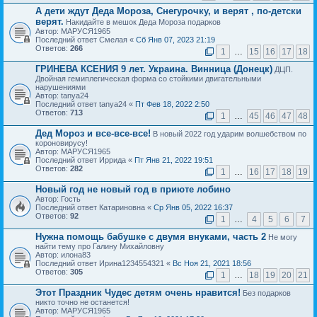
А дети ждут Деда Мороза, Снегурочку, и верят , по-детски
верят.
Накидайте в мешок Деда Мороза подарков
Автор: МАРУСЯ1965
Последний ответ Смелая «
Сб Янв 07, 2023 21:19
Ответов:
266
1
…
15
16
17
18
ГРИНЕВА КСЕНИЯ 9 лет. Украина. Винница (Донецк)
ДЦП.
Двойная гемиплегическая форма со стойкими двигательными
нарушениями
Автор: tanya24
Последний ответ tanya24 «
Пт Фев 18, 2022 2:50
Ответов:
713
1
…
45
46
47
48
Дед Мороз и все-все-все!
В новый 2022 год ударим волшебством по
короновирусу!
Автор: МАРУСЯ1965
Последний ответ Иррида «
Пт Янв 21, 2022 19:51
Ответов:
282
1
…
16
17
18
19
Новый год не новый год в приюте лобино
Автор: Гость
Последний ответ Катариновна «
Ср Янв 05, 2022 16:37
Ответов:
92
1
…
4
5
6
7
Нужна помощь бабушке с двумя внуками, часть 2
Не могу
найти тему про Галину Михайловну
Автор: илона83
Последний ответ Ирина1234554321 «
Вс Ноя 21, 2021 18:56
Ответов:
305
1
…
18
19
20
21
Этот Праздник Чудес детям очень нравится!
Без подарков
никто точно не останется!
Автор: МАРУСЯ1965