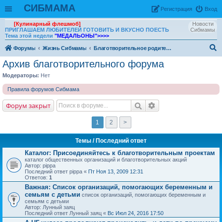
СИБМАМА
Рeгиcтpaция
Вход
[Кулинарный флешмоб]
Новости
ПРИГЛАШАЕМ ЛЮБИТЕЛЕЙ ГОТОВИТЬ И ВКУСНО ПОЕСТЬ
Сибмамы
Тема этой недели
"МЕДАЛЬОНЫ"
>>>>
Форумы
Жизнь Сибмамы
Благотворительное родительское движение Сибмама
ои
Архив благотворительного форума
ск
Модераторы:
Нет
Правила форумов Сибмама
Форум закрыт
1
2
>
Темы
/ Последний ответ
Каталог: Присоединяйтесь к благотворительным проектам
каталог общественных организаций и благотворительных акций
Автор: pippa
Последний ответ pippa «
Пт Ноя 13, 2009 12:31
Ответов:
1
Важная:
Cписок организаций, помогающих беременным и
семьям с детьми
список организаций, помогающих беременным и
семьям с детьми
Автор: Лунный заяц
Последний ответ Лунный заяц «
Вс Июл 24, 2016 17:50