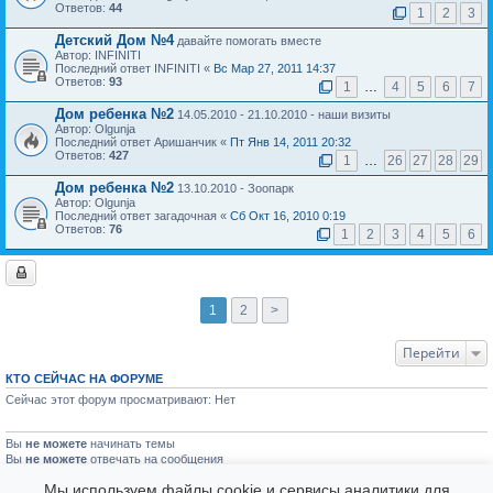
Ответов:
44
1
2
3
Детский Дом №4
давайте помогать вместе
Автор: INFINITI
Последний ответ INFINITI «
Вс Мар 27, 2011 14:37
Ответов:
93
1
…
4
5
6
7
Дом ребенка №2
14.05.2010 - 21.10.2010 - наши визиты
Автор: Olgunja
Последний ответ Аришанчик «
Пт Янв 14, 2011 20:32
Ответов:
427
1
…
26
27
28
29
Дом ребенка №2
13.10.2010 - Зоопарк
Автор: Olgunja
Последний ответ загадочная «
Сб Окт 16, 2010 0:19
Ответов:
76
1
2
3
4
5
6
1
2
>
Перейти
КТО СЕЙЧАС НА ФОРУМЕ
Сейчас этот форум просматривают: Нет
Вы
не можете
начинать темы
Вы
не можете
отвечать на сообщения
Вы
не можете
редактировать свои сообщения
Мы используем файлы cookie и сервисы аналитики для
Вы
не можете
удалять свои сообщения