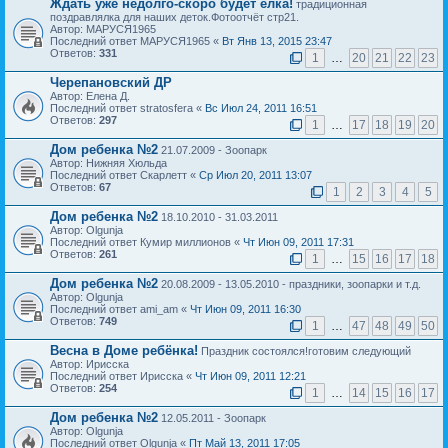
Ждать уже недолго-скоро будет ёлка!
традиционная
поздравлялка для наших деток.Фотоотчёт стр21.
Автор: МАРУСЯ1965
Последний ответ МАРУСЯ1965 «
Вт Янв 13, 2015 23:47
Ответов:
331
1
…
20
21
22
23
Черепановский ДР
Автор: Елена Д.
Последний ответ stratosfera «
Вс Июл 24, 2011 16:51
Ответов:
297
1
…
17
18
19
20
Дом ребенка №2
21.07.2009 - Зоопарк
Автор: Нижняя Хюльда
Последний ответ Скарлетт «
Ср Июл 20, 2011 13:07
Ответов:
67
1
2
3
4
5
Дом ребенка №2
18.10.2010 - 31.03.2011
Автор: Olgunja
Последний ответ Кумир миллионов «
Чт Июн 09, 2011 17:31
Ответов:
261
1
…
15
16
17
18
Дом ребенка №2
20.08.2009 - 13.05.2010 - праздники, зоопарки и т.д.
Автор: Olgunja
Последний ответ ami_am «
Чт Июн 09, 2011 16:30
Ответов:
749
1
…
47
48
49
50
Весна в Доме ребёнка!
Праздник состоялся!готовим следующий
Автор: Ирисска
Последний ответ Ирисска «
Чт Июн 09, 2011 12:21
Ответов:
254
1
…
14
15
16
17
Дом ребенка №2
12.05.2011 - Зоопарк
Автор: Olgunja
Последний ответ Olgunja «
Пт Май 13, 2011 17:05