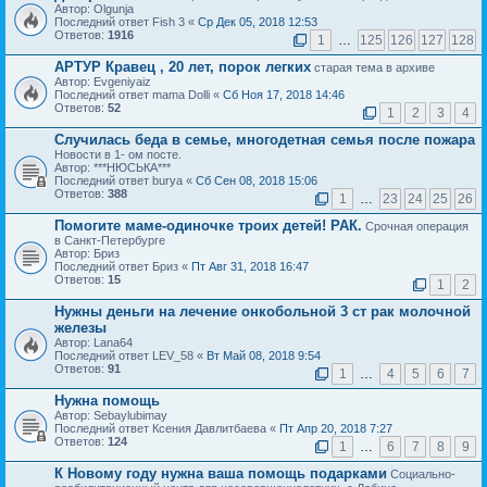
Автор: Olgunja
Последний ответ Fish 3 «
Ср Дек 05, 2018 12:53
Ответов:
1916
1
…
125
126
127
128
АРТУР Кравец , 20 лет, порок легких
старая тема в архиве
Автор: Evgeniyaiz
Последний ответ mama Dolli «
Сб Ноя 17, 2018 14:46
Ответов:
52
1
2
3
4
Случилась беда в семье, многодетная семья после пожара
Новости в 1- ом посте.
Автор: ***НЮСЬКА***
Последний ответ burya «
Сб Сен 08, 2018 15:06
Ответов:
388
1
…
23
24
25
26
Помогите маме-одиночке троих детей! РАК.
Срочная операция
в Санкт-Петербурге
Автор: Бриз
Последний ответ Бриз «
Пт Авг 31, 2018 16:47
Ответов:
15
1
2
Нужны деньги на лечение онкобольной 3 ст рак молочной
железы
Автор: Lana64
Последний ответ LEV_58 «
Вт Май 08, 2018 9:54
Ответов:
91
1
…
4
5
6
7
Нужна помощь
Автор: Sebaylubimay
Последний ответ Ксения Давлитбаева «
Пт Апр 20, 2018 7:27
Ответов:
124
1
…
6
7
8
9
К Новому году нужна ваша помощь подарками
Социально-