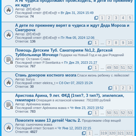
А НГ чудеса продолжают происходить, и дети по прежнему
их ждут
Автор: @ЕлЕн@
Последний ответ @ЕлЕн@ «
Вт Дек 31, 2024 15:49
Ответов:
74
1
2
3
4
5
А дети по прежнему верят в чудеса и ждут Деда Мороза и
Снегурочк
Автор: @ЕлЕн@
Последний ответ @ЕлЕн@ «
Пт Янв 05, 2024 12:06
Ответов:
136
1
…
7
8
9
10
Помощь Детским Туб. Санаториям №1,2, Детской
Туббольнице Мочище
Подарки на Новый Год и на дни Рождений
Автор: Останин Слава
Последний ответ P.Swetlanka «
Пт Дек 29, 2023 21:27
Ответов:
767
1
…
49
50
51
52
Стань донором костного мозга
Спаси жизнь ребенку с лейкозом!
Автор: burya
Последний ответ elektra_t «
Сб Окт 07, 2023 15:24
Ответов:
30
1
2
3
Аристова Арина, 9 лет. ФКД (1тип?, 3 тип?), эпилепсия,
гемипарез
Операция в испанской клинике: 7911000 рублей
Автор: Арёнкина мама
Последний ответ Арёнкина мама «
Чт Фев 23, 2023 19:52
Ответов:
783
1
…
50
51
52
53
Помогите маме 13 детей! Часть 2.
Продолжаем сбор вещей
Автор: сыночкина мама
Последний ответ Scream «
Чт Янв 12, 2023 22:15
Ответов:
4827
1
…
319
320
321
322