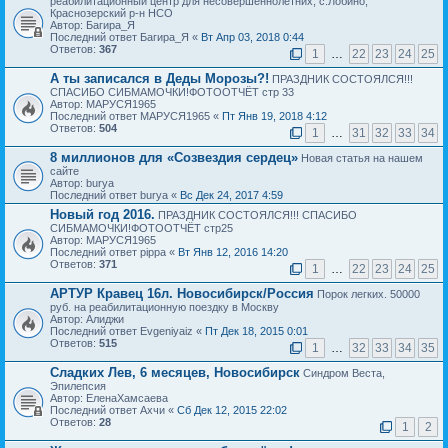
реабилитационный центр для несовершеннолетних, с.Лобино,
Краснозерский р-н НСО
Автор: Багира_Я
Последний ответ Багира_Я «
Вт Апр 03, 2018 0:44
Ответов:
367
1
…
22
23
24
25
А ты записался в Деды Морозы?!
ПРАЗДНИК СОСТОЯЛСЯ!!!
СПАСИБО СИБМАМОЧКИ!ФОТООТЧЁТ стр 33
Автор: МАРУСЯ1965
Последний ответ МАРУСЯ1965 «
Пт Янв 19, 2018 4:12
Ответов:
504
1
…
31
32
33
34
8 миллионов для «Созвездия сердец»
Новая статья на нашем
сайте
Автор: burya
Последний ответ burya «
Вс Дек 24, 2017 4:59
Новый год 2016.
ПРАЗДНИК СОСТОЯЛСЯ!!! СПАСИБО
СИБМАМОЧКИ!ФОТООТЧЁТ стр25
Автор: МАРУСЯ1965
Последний ответ pippa «
Вт Янв 12, 2016 14:20
Ответов:
371
1
…
22
23
24
25
АРТУР Кравец 16л. Новосибирск/Россия
Порок легких. 50000
руб. на реабилитационную поездку в Москву
Автор: Алиджи
Последний ответ Evgeniyaiz «
Пт Дек 18, 2015 0:01
Ответов:
515
1
…
32
33
34
35
Сладких Лев, 6 месяцев, Новосибирск
Синдром Веста,
Эпилепсия
Автор: ЕленаХамсаева
Последний ответ Ахчи «
Сб Дек 12, 2015 22:02
Ответов:
28
1
2