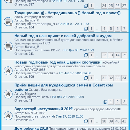
Последний ответ pippa «
Вс Янв 10, 2021 17:30
Ответов:
397
1
…
24
25
26
27
Традиционно ))) - Нетрадиционно )) Новый год в приют))
380км от города п Лобино
Автор: Багира_Я
Последний ответ Багира_Я «
Сб Янв 02, 2021 1:43
Ответов:
104
1
…
4
5
6
7
Новый год в наш приют с вашей добротой и чудом
Социально-реабилитационный центр для несовершеннолетних, с.Лобино,
Краснозерский р-н НСО
Автор: Багира_Я
Последний ответ Елена 191971 «
Вт Дек 08, 2020 1:23
Ответов:
211
1
…
12
13
14
15
Новый год!Новый год ёлка шарики хлопушки!
юбилейный
новогодний карнавал для деток из малообеспеченных семей
Автор: МАРУСЯ1965
Последний ответ pumochka «
Пт Янв 17, 2020 14:38
Ответов:
509
1
…
31
32
33
34
Приём вещей для нуждающихся семей в Советском
районе
Склад в Благовещенке
Автор: Марика
Последний ответ Гость «
Вс Дек 29, 2019 15:09
Ответов:
41
1
2
3
Здравствуй наступающий 2019!
срочный сбор дедов Морозов!!!
Автор: МАРУСЯ1965
Последний ответ pippa «
Чт Янв 17, 2019 11:05
Ответов:
607
1
…
38
39
40
41
Дом ребенка 2018
Приглашаю принять участие в празднике 18.01.2018