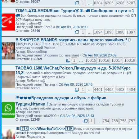
Ответов:
93097
1
…
6204
6205
6206
6207
ТОМ4-🍒GLAMOURная Турция👗👖- 🚛 Свободное в пути с 1
🚛
Вся брендовая одежда из наших бутиков, только втрое дешевле- >👜 СП
207-Маркса получаем!
Автор: vishnia42
Последний ответ Enot2 «
Вс Авг 09, 2026 8:09
Ответов:
28446
1
…
1894
1895
1896
1897
В SHOPTOP BRANDS закупись цены просто зашибись!!
💥
$105,€115,£140 💥 ОРГ 15% 💥 SUMMER CAMP на Veepee Sale-80% 💥
доставка по всей России
Автор: ShopnonStop
Последний ответ Shopnonstop_assistant «
Сб Авг 08, 2026 23:09
Ответов:
150269
1
…
10015
10016
10017
10018
TAOBAO,1688,WeChat,Poizon,Пиндуодуо и др. 5-10%!Курс
13,2!
Большой выбор европейских брендов!Бесплатные раздачи в РЦР!
Закрытый чат в Telegram и Max!!
Автор: ЛеЛеночк@
Последний ответ Пачека «
Сб Авг 08, 2026 16:48
Ответов:
66051
1
…
4401
4402
4403
4404
!!!❤️❤️❤️Брендовая одежда и обувь с фабрик
Турции,Италии !
Выкупы напрямую с оптовых складов Турции и
Италии, самые низкие цены, огромный пристрой!
Автор: lulia2909
Последний ответ lulia2909 «
Сб Авг 08, 2026 13:43
Ответов:
11345
1
…
754
755
756
757
!!!!🇹🇷 <<<WearБа*54>>>🇹🇷
Весь шик турецких брендов в одном
месте! Невероятный ассортимент! Заходи на огонёк!
Автор: Людмила_s