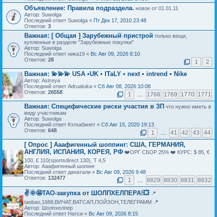
Объявление:
Правила подраздела.
новое от 01.01.11
Автор: Suwolga
Последний ответ Suwolga «
Пт Дек 17, 2010 23:48
Ответов:
3
Важная:
[ Общая ] Зарубежный пристрой
только вещи,
купленные в разделе "Зарубежные покупки"
Автор: Suwolga
Последний ответ ника19 «
Вс Авг 09, 2026 8:10
Ответов:
28
1
2
Важная:
💫💫💫 USA •UK • ITaLY • next • intrend • Nike
Автор: Astreya
Последний ответ Adruatuka «
Сб Авг 08, 2026 10:08
Ответов:
26558
1
…
1768
1769
1770
1771
Важная:
Специфические риски участия в ЗП
что нужно иметь в
виду участникам
Автор: Suwolga
Последний ответ Кэткабинет «
Сб Авг 15, 2020 19:13
Ответов:
648
1
…
41
42
43
44
[ Опрос ]
Ааафигенный шоппинг: США, ГЕРМАНИЯ,
АНГЛИЯ, ИСПАНИЯ, КОРЕЯ, РФ
❤️ОРГ СБОР 25% ❤️ КУРС: $ 85, €
100, £ 110(sportsdirect 130), Т 4,5
Автор: Ааафигенный шопинг
Последний ответ данатали «
Вс Авг 09, 2026 9:48
Ответов:
132477
1
…
8829
8830
8831
8832
✌️🌞🤩ТАО-закупка от ШОЛПХЕЛПЕРА!💥
📍
taobao,1688,ВИЧАТ,ВАТСАП,ПОЙЗОН,ТЕЛЕГРАММ 📍
Автор: Шолпхелпер
Последний ответ Натси «
Вс Авг 09, 2026 8:15