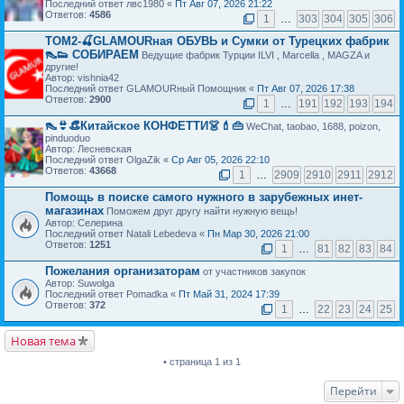
Последний ответ лвс1980 «
Пт Авг 07, 2026 21:22
Ответов:
4586
1
…
303
304
305
306
ТОМ2-🍒GLAMOURная ОБУВЬ и Сумки от Турецких фабрик
👠👟 СОБИРАЕМ
Ведущие фабрик Турции ILVI , Marcella , MAGZA и
другие!
Автор: vishnia42
Последний ответ GLAMOURный Помощник «
Пт Авг 07, 2026 17:38
Ответов:
2900
1
…
191
192
193
194
👠👙👒Китайское КОНФЕТТИ👗💄👜
WeChat, taobao, 1688, poizon,
pinduoduo
Автор: Лесневская
Последний ответ OlgaZik «
Ср Авг 05, 2026 22:10
Ответов:
43668
1
…
2909
2910
2911
2912
Помощь в поиске самого нужного в зарубежных инет-
магазинах
Поможем друг другу найти нужную вещь!
Автор: Селерина
Последний ответ Natali Lebedeva «
Пн Мар 30, 2026 21:00
Ответов:
1251
1
…
81
82
83
84
Пожелания организаторам
от участников закупок
Автор: Suwolga
Последний ответ Pomadka «
Пт Май 31, 2024 17:39
Ответов:
372
1
…
22
23
24
25
Новая тема
• страница 1 из 1
Перейти