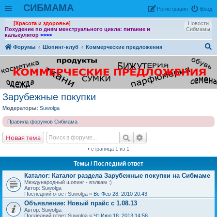
СИБМАМА
Рeгиcтpaция
Вход
[Красота и здоровье]
Новости
Похудение по дням менструального цикла: питание и
Сибмамы
калькулятор
>>>>
Форумы
Шопинг-клуб
Коммерческие предложения
ои
ск
Зарубежные покупки
Модераторы:
Suwolga
Правила форумов Сибмама
Новая тема
• страница 1 из 1
Темы
/ Последний ответ
Каталог: Каталог раздела Зарубежные покупки на Сибмаме
Международный шопинг - вэлкам :)
Автор: Suwolga
Последний ответ Suwolga «
Вс Фев 28, 2010 20:43
Объявление:
Новый прайс с 1.08.13
Автор: Suwolga
Последний ответ Suwolga «
Чт Июл 18, 2013 14:58