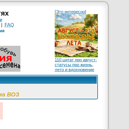
тях
[Это интересно]
и
|
FAQ
ия
110 цитат про август:
статусы про жизнь,
лето и вдохновение
ма ВОЗ