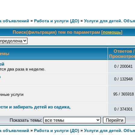
а объявлений
»
Работа и услуги (ДО)
»
Услуги для детей. Объ
Поиск(фильтрация) тем по параметрам [
помощь
]
Ответов /
емы
Просмотро
ей
0 / 200041
ся два раза в неделю.
о
0 / 132948
чные услуги
95 / 365918
ти и забирать детей из садика,
0 / 374301
Показать темы:
а объявлений
»
Работа и услуги (ДО)
»
Услуги для детей. Объ