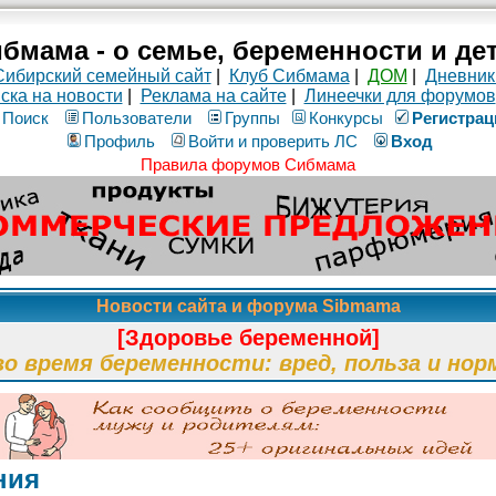
бмама - о семье, беременности и де
Сибирский семейный сайт
|
Клуб Сибмама
|
ДОМ
|
Дневник
ска на новости
|
Реклама на сайте
|
Линеечки для форумов
Поиск
Пользователи
Группы
Конкурсы
Рeгиcтpaц
Профиль
Войти и проверить ЛС
Вход
Правила форумов Сибмама
Новости сайта и форума Sibmama
[Здоровье беременной]
во время беременности: вред, польза и нор
ния