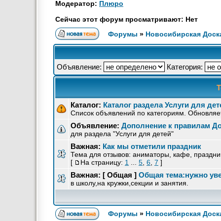
Модератор:
Плюро
Сейчас этот форум просматривают: Нет
Форумы
»
Новосибирская Доск
Объявление:
Категория:
Т
Каталог:
Каталог раздела Услуги для дет
Список объявлений по категориям. Обновляет
Объявление:
Дополнение к правилам Д
для раздела "Услуги для детей"
Важная:
Как мы отметили праздник
Тема для отзывов: аниматоры, кафе, праздни
[
На страницу:
1
...
5
,
6
,
7
]
Важная:
[ Общая ]
Общая тема:нужно увес
в школу,на кружки,секции и занятия.
Форумы
»
Новосибирская Доск