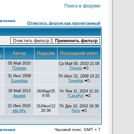
Поиск в форуме
явления
Отметить форум как прочитанный
Автор
Подъём
Последний ответ
в
05 Май 2010
Ср Май 05, 2010 21:08
Плюро
Плюро
31 Июл 2009
Пт Июл 31, 2009 10:22
Suwolga
Suwolga
18 Май 2013
26/Мар/25
Чт Янв 11, 2024 11:10
Акиня
9:55
*СахаРа*
21 Июн 2010
31/Июл/12
Пт Дек 10, 2010 18:39
elic@v
20:39
Лето
явления
Часовой пояс: GMT + 7