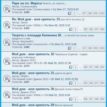
Парк на пл. Маркса
Лееето, ах лееето....
Автор: Сонина мама
Последний ответ Сонина мама «
Ср Июн 17, 2015 8:43
Ответов:
1490
1
…
97
98
99
100
Re: Мой дом - моя крепость 33
ура лето на носу )))
Автор: Линек
Последний ответ VINALI «
Пн Июн 08, 2015 9:22
Ответов:
1455
1
…
95
96
97
98
Тигрята с площади Калинина 26
....и легкой поступью зима
крадется к нам
Автор: КрошкаКэт
Последний ответ snusmumric «
Пн Июн 01, 2015 9:46
Ответов:
1486
1
…
97
98
99
100
Мой дом - моя крепость 32
Черемуха отцвела - садим
морозоустойчивых
Автор: Дракон 2012
Последний ответ ЭР и В «
Вт Май 26, 2015 21:38
Ответов:
1474
1
…
96
97
98
99
Мой дом - моя крепость 31
удачи на даче
Автор: VINALI
Последний ответ Дракон 2012 «
Вт Май 12, 2015 23:58
Ответов:
1467
1
…
95
96
97
98
Мой дом - моя крепость 30
Дачный сезон открыт!!!
Автор: Дракон 2012
Последний ответ VINALI «
Сб Май 02, 2015 8:09
Ответов:
1475
1
…
96
97
98
99
Мой дом - моя крепость 29
Весна пришла!