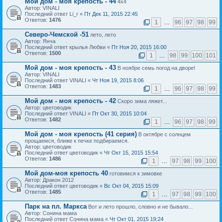
Мой дом - моя крепость - 44
4х4
Автор: VINALI
Последний ответ Li_r «
Пт Дек 11, 2015 22:45
Ответов:
1476
1
…
96
97
98
99
Северо-Чемской -51
лето, лето
Автор: Янча
Последний ответ крылья Любви «
Пт Ноя 20, 2015 16:00
Ответов:
1500
1
…
98
99
100
101
Мой дом - моя крепость - 43
В ноябре семь погод на дворе!
Автор: VINALI
Последний ответ VINALI «
Чт Ноя 19, 2015 8:06
Ответов:
1483
1
…
96
97
98
99
Мой дом - моя крепость - 42
Скоро зима ляжет...
Автор: цветоводик
Последний ответ VINALI «
Пт Окт 30, 2015 10:04
Ответов:
1482
1
…
96
97
98
99
Мой дом - моя крепость (41 серия)
В октябре с солнцем
прощаемся, ближе к печке подбираемся.
Автор: цветоводик
Последний ответ цветоводик «
Чт Окт 15, 2015 15:54
Ответов:
1486
1
…
97
98
99
100
Мой дом-моя крепость 40
готовимся к зимовке
Автор: Дракон 2012
Последний ответ цветоводик «
Вс Окт 04, 2015 15:09
Ответов:
1485
1
…
97
98
99
100
Парк на пл. Маркса
Вот и лето прошло, словно и не бывало...
Автор: Сонина мама
Последний ответ Сонина мама «
Чт Окт 01, 2015 19:24