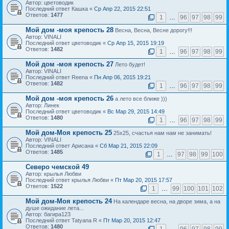
Автор: цветоводик
Последний ответ Кашка «
Ср Апр 22, 2015 22:51
Ответов:
1477
1
…
96
97
98
99
Мой дом -моя крепость 28
Весна, Весна, Весне дорогу!!!
Автор: VINALI
Последний ответ цветоводик «
Ср Апр 15, 2015 19:19
Ответов:
1482
1
…
96
97
98
99
Мой дом -моя крепость 27
Лето будет!
Автор: VINALI
Последний ответ Reena «
Пн Апр 06, 2015 19:21
Ответов:
1482
1
…
96
97
98
99
Мой дом -моя крепость 26
а лето все ближе )))
Автор: Линек
Последний ответ цветоводик «
Вс Мар 29, 2015 14:49
Ответов:
1480
1
…
96
97
98
99
Мой дом-Моя крепость 25
25x25, счастья нам нам не занимать!
Автор: VINALI
Последний ответ Арисана «
Сб Мар 21, 2015 22:09
Ответов:
1485
1
…
97
98
99
100
Северо чемской 49
Автор: крылья Любви
Последний ответ крылья Любви «
Пт Мар 20, 2015 17:57
Ответов:
1522
1
…
99
100
101
102
Мой дом-Моя крепость 24
На календаре весна, на дворе зима, а на
душе ожидание лета...
Автор: багира123
Последний ответ Tatyana R «
Пт Мар 20, 2015 12:47
Ответов:
1480