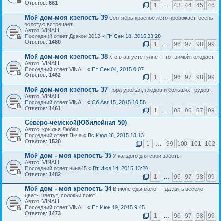
Ответов:
681
1
…
43
44
45
46
Мой дом-моя крепость 39
Сентябрь красное лето провожает, осень
золотую встречает.
Автор: VINALI
Последний ответ Дракон 2012 «
Пт Сен 18, 2015 23:28
Ответов:
1480
1
…
96
97
98
99
Мой дом-моя крепость 38
Кто в августе гуляет - тот зимой голодает
Автор: VINALI
Последний ответ VINALI «
Пт Сен 04, 2015 0:07
Ответов:
1482
1
…
96
97
98
99
Мой дом-моя крепость 37
Пора урожая, плодов и больших трудов!
Автор: VINALI
Последний ответ VINALI «
Сб Авг 15, 2015 10:58
Ответов:
1461
1
…
95
96
97
98
Северо-чемской(Юбилейная 50)
Автор: крылья Любви
Последний ответ Янча «
Вс Июл 26, 2015 18:13
Ответов:
1520
1
…
99
100
101
102
Мой дом - моя крепость 35
У каждого дня свои заботы
Автор: VINALI
Последний ответ нина45 «
Вт Июл 14, 2015 13:20
Ответов:
1482
1
…
96
97
98
99
Мой дом - моя крепость 34
В июне еды мало — да жить весело:
цветы цветут, соловьи поют.
Автор: VINALI
Последний ответ VINALI «
Пт Июн 19, 2015 9:45
Ответов:
1473
1
…
96
97
98
99