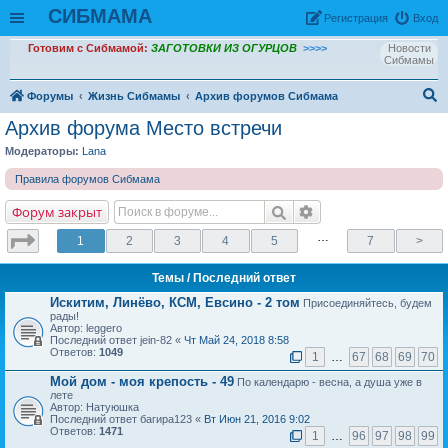
СИБМАМА
Рeгиcтpaция
Вход
Готовим с Сибмамой:
ЗАГОТОВКИ ИЗ ОГУРЦОВ
>>>>
Новости
Сибмамы
Форумы
Жизнь Сибмамы
Архив форумов Сибмама
ои
Архив форума Место встречи
ск
Модераторы:
Lana
Правила форумов Сибмама
Форум закрыт
…
1
2
3
4
5
7
>
Темы
/ Последний ответ
Искитим, Линёво, КСМ, Евсино - 2 том
Присоединяйтесь, будем
рады!
Автор: leggero
Последний ответ jein-82 «
Чт Май 24, 2018 8:58
Ответов:
1049
1
…
67
68
69
70
Мой дом - моя крепость - 49
По календарю - весна, а душа уже в
лете
Автор: Натуюшка
Последний ответ багира123 «
Вт Июн 21, 2016 9:02
Ответов:
1471
1
…
96
97
98
99