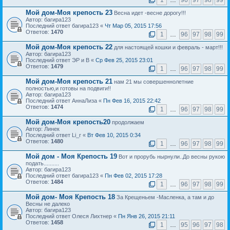
1
…
96
97
98
99
Мой дом-Моя крепость 23
Весна идет -весне дорогу!!!
Автор: багира123
Последний ответ багира123 «
Чт Мар 05, 2015 17:56
Ответов:
1470
1
…
96
97
98
99
Мой дом-Моя крепость 22
для настоящей кошки и февраль - март!!!
Автор: багира123
Последний ответ ЭР и В «
Ср Фев 25, 2015 23:01
Ответов:
1479
1
…
96
97
98
99
Мой дом-Моя крепость 21
нам 21 мы совершеннолетние
полностью,и готовы на подвиги!!
Автор: багира123
Последний ответ АннаЛиза «
Пн Фев 16, 2015 22:42
Ответов:
1474
1
…
96
97
98
99
Мой дом-Моя крепость20
продолжаем
Автор: Линек
Последний ответ Li_r «
Вт Фев 10, 2015 0:34
Ответов:
1480
1
…
96
97
98
99
Мой дом - Моя Крепость 19
Вот и прорубь нырнули..До весны рукою
подать..........
Автор: багира123
Последний ответ багира123 «
Пн Фев 02, 2015 17:28
Ответов:
1484
1
…
96
97
98
99
Мой дом- Моя Крепость 18
За Крещеньем -Масленка, а там и до
Весны не далеко
Автор: багира123
Последний ответ Олеся Лихтнер «
Пн Янв 26, 2015 21:11
Ответов:
1458
1
…
95
96
97
98