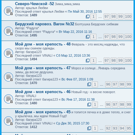
Северо-Чемской -52
Зима,зима,зима
Автор: крылья Любви
Последний ответ крылья Любви «
Пн Май 30, 2016 12:55
Ответов:
1489
1
…
97
98
99
100
Бердский паровоз. Вагон №32
Болтушка Бердских сибмам
Автор: *Радуга*
Последний ответ *Радуга* «
Вт Мар 22, 2016 11:16
Ответов:
1495
1
…
97
98
99
100
Мой дом - моя крепость - 48
Февраль - это месяц надежды, что
скоро мы скинем одежды.
Автор: багира123
Последний ответ VINALI «
Сб Мар 12, 2016 13:36
Ответов:
1494
1
…
97
98
99
100
Мой дом - моя крепость - 47
Мороз и солнце...Январь середина
зимы, да весне дедушка.
Автор: багира123
Последний ответ багира123 «
Вс Фев 07, 2016 1:09
Ответов:
1470
1
…
96
97
98
99
Мой дом - моя крепость - 46
Новый год - к весне поворот.
Автор: VINALI
Последний ответ багира123 «
Вс Янв 17, 2016 11:38
Ответов:
1480
1
…
96
97
98
99
Мой дом - моя крепость - 45
и топится печка и в доме тепло, и снег
у крылечка..мы ждем Новый Год!!
Автор: багира123
Последний ответ VINALI «
Ср Дек 30, 2015 17:30
Ответов:
1412
1
…
92
93
94
95