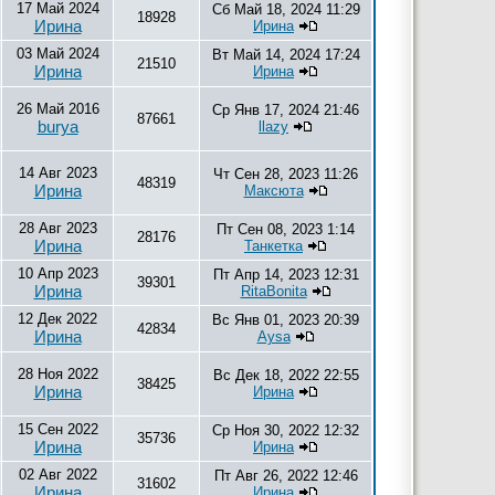
17 Май 2024
Сб Май 18, 2024 11:29
18928
Ирина
Ирина
03 Май 2024
Вт Май 14, 2024 17:24
21510
Ирина
Ирина
26 Май 2016
Ср Янв 17, 2024 21:46
87661
burya
llazy
14 Авг 2023
Чт Сен 28, 2023 11:26
48319
Ирина
Максюта
28 Авг 2023
Пт Сен 08, 2023 1:14
28176
Ирина
Танкетка
10 Апр 2023
Пт Апр 14, 2023 12:31
39301
Ирина
RitaBonita
12 Дек 2022
Вс Янв 01, 2023 20:39
42834
Ирина
Aysa
28 Ноя 2022
Вс Дек 18, 2022 22:55
38425
Ирина
Ирина
15 Сен 2022
Ср Ноя 30, 2022 12:32
35736
Ирина
Ирина
02 Авг 2022
Пт Авг 26, 2022 12:46
31602
Ирина
Ирина