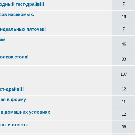
одный тест-драйв!!!
7
усов насекомых.
19
идеальных пяточек!
7
гам
46
олева стола!
33
107
т-драйв!!!
12
ная в форму
11
 в домашних условиях
12
сы и ответы.
38