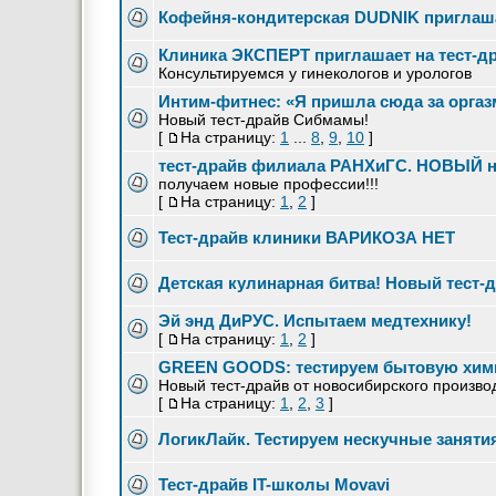
Кофейня-кондитерская DUDNIK приглаш
Клиника ЭКСПЕРТ приглашает на тест-д
Консультируемся у гинекологов и урологов
Интим-фитнес: «Я пришла сюда за орга
Новый тест-драйв Сибмамы!
[
На страницу:
1
...
8
,
9
,
10
]
тест-драйв филиала РАНХиГС. НОВЫЙ н
получаем новые профессии!!!
[
На страницу:
1
,
2
]
Тест-драйв клиники ВАРИКОЗА НЕТ
Детская кулинарная битва! Новый тест-
Эй энд ДиРУС. Испытаем медтехнику!
[
На страницу:
1
,
2
]
GREEN GOODS: тестируем бытовую хи
Новый тест-драйв от новосибирского произво
[
На страницу:
1
,
2
,
3
]
ЛогикЛайк. Тестируем нескучные заняти
Тест-драйв IT-школы Movavi