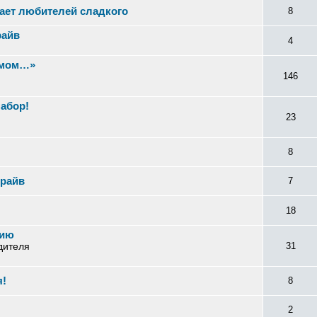
ает любителей сладкого
8
райв
4
змом…»
146
абор!
23
8
драйв
7
18
мию
дителя
31
я!
8
2