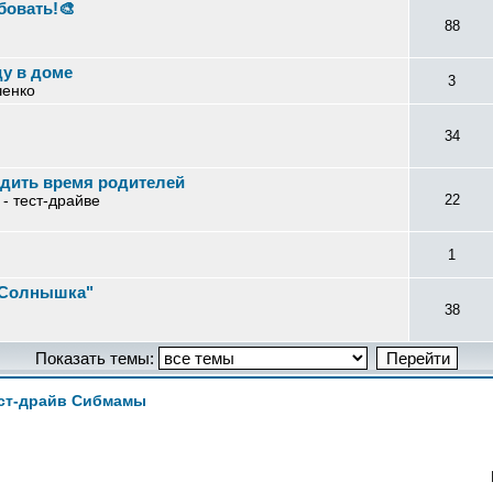
бовать!🎨
88
ду в доме
3
ченко
34
одить время родителей
- тест-драйве
22
1
у Солнышка"
38
Показать темы:
ст-драйв Сибмамы