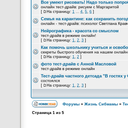
Все умеют рисовать! Надо только попро
онлайн тест-драйв: рисуем с Маргаритой
[
На страницу:
1
...
4
,
5
,
6
]
Семья на карантине: как сохранить пого
онлайн - тест-драйв: психолог Светлана Крав
Нейрографика - красота со смыслом
тест-драйв в режиме онлайн!
[
На страницу:
1
,
2
,
3
]
Как помочь школьнику учиться и освоб
секреты быстрого обучения на нашем онлайн 
[
На страницу:
1
,
2
]
фото тест-драйв с Анной Масловой
тест-драйв в режиме онлайн
Тест-драйв частного детсада "В гостях 
состоялся
[
На страницу:
1
,
2
,
3
]
Форумы
»
Жизнь Сибмамы
»
Те
Страница
1
из
5