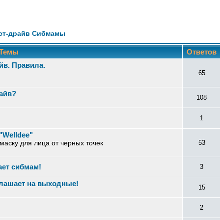
ст-драйв Сибмамы
Темы
Ответов
йв. Правила.
65
райв?
108
1
"Welldee"
 маску для лица от черных точек
53
ет сибмам!
3
лашает на выходные!
15
2