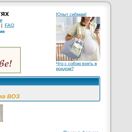
тях
[Опыт сибмам]
и
|
FAQ
ия
Что с собою взять в
роддом?
ма ВОЗ