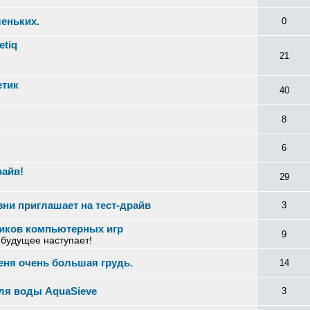
еньких.
0
etiq
21
етик
40
8
6
райв!
29
ни приглашает на тест-драйв
3
чиков компьютерных игр
9
- будущее наступает!
еня очень большая грудь.
14
еля воды AquaSieve
3