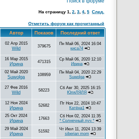
Поиск в форуме
На страницу
1
,
2
,
3
,
4
,
5
След.
Отметить форум как прочитанный
Автор
Показов
Последний ответ
02 Апр 2015
Пн Май 06, 2024 16:04
379675
Wild
киса74
16 Мар 2015
Ср Май 06, 2020 12:10
471315
Ирина
Ирина
02 Май 2020
Пн Май 04, 2020 22:29
108959
Suwolga
Suwolga
27 Фев 2016
Сб Авг 30, 2025 16:15
58223
Wild
ЮляЛЯЛЯ
12 Ноя 2024
Пт Ноя 22, 2024 10:47
52682
Ирина
Катёна1
25 Окт 2024
Сб Ноя 02, 2024 11:35
17663
Ирина
* Солнечный луч *
29 Май 2024
Чт Июл 11, 2024 13:39
51592
Ирина
siberian mom