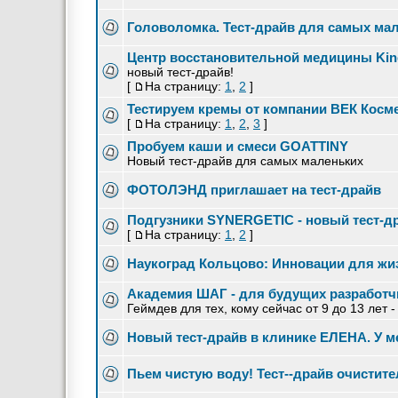
Головоломка. Тест-драйв для самых мал
Центр восстановительной медицины Kin
новый тест-драйв!
[
На страницу:
1
,
2
]
Тестируем кремы от компании ВЕК Косм
[
На страницу:
1
,
2
,
3
]
Пробуем каши и смеси GOATTINY
Новый тест-драйв для самых маленьких
ФОТОЛЭНД приглашает на тест-драйв
Подгузники SYNERGETIC - новый тест-д
[
На страницу:
1
,
2
]
Наукоград Кольцово: Инновации для жиз
Академия ШАГ - для будущих разработ
Геймдев для тех, кому сейчас от 9 до 13 лет 
Новый тест-драйв в клинике ЕЛЕНА. У м
Пьем чистую воду! Тест--драйв очистит