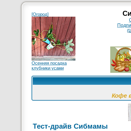
Си
[Огород]
Подпи
Осенняя посадка
клубники усами
Кофе 
Тест-драйв Сибмамы