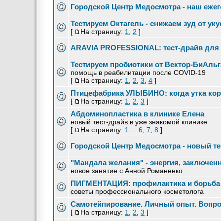
Городской Центр Медосмотра - наш ежег
Тестируем Октагель - снижаем зуд от ук
[
На страницу:
1
,
2
]
ARAVIA PROFESSIONAL: тест-драйв для 
Тестируем пробиотики от Вектор-БиАль
помощь в реабилитации после COVID-19
[
На страницу:
1
,
2
,
3
,
4
]
Птицефабрика УЛЫБИНО: когда утка кор
[
На страницу:
1
,
2
,
3
]
Абдоминопластика в клинике Елена
новый тест-драйв в уже знакомой клинике
[
На страницу:
1
...
6
,
7
,
8
]
Городской Центр Медосмотра - новый тес
"Мандала желания" - энергия, заключен
новое занятие с Анной Романенко
ПИГМЕНТАЦИЯ: профилактика и борьба
советы профессионального косметолога
Самотейпирование. Личный опыт. Вопро
[
На страницу:
1
,
2
,
3
]