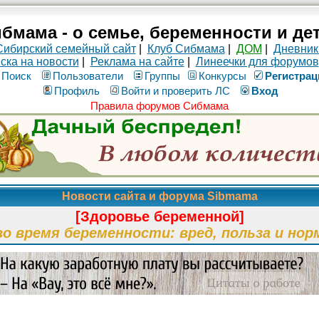
бмама - о семье, беременности и де
Сибирский семейный сайт
|
Клуб Сибмама
|
ДОМ
|
Дневник
ска на новости
|
Реклама на сайте
|
Линеечки для форумов
Поиск
Пользователи
Группы
Конкурсы
Рeгиcтpaц
Профиль
Войти и проверить ЛС
Вход
Правила форумов Сибмама
Новости сайта и форума Sibmama
[Здоровье беременной]
во время беременности: вред, польза и нор