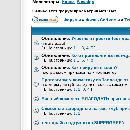
Модераторы:
Ирина
,
Suwolga
Сейчас этот форум просматривают: Нет
Форумы
»
Жизнь Сибмамы
»
Те
Объявление:
Участие в проекте Тест-дра
читать всем!
[
На страницу:
1
...
3
,
4
,
5
]
Объявление:
Кого пригласить на тест-д
[
На страницу:
1
...
6
,
7
,
8
]
Объявление:
Как приручить zoom?
настраиваем приложение и компьютер
Протестируем косметику из Таиланда от 
палмеры для губ, маску для волос с кокосом,
[
На страницу:
1
,
2
,
3
,
4
]
Банный комплекс БЛАГОДАТЬ приглаша
Семейный загородный лагерь-клуб приг
[
На страницу:
1
,
2
]
тест-драйв подгузников SUPERGREEN