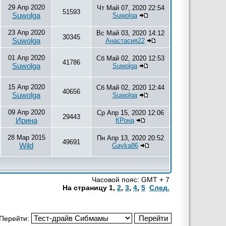
29 Апр 2020
Чт Май 07, 2020 22:54
51593
Suwolga
Suwolga
23 Апр 2020
Вс Май 03, 2020 14:12
30345
Suwolga
Анаcтаcия22
01 Апр 2020
Сб Май 02, 2020 12:53
41786
Suwolga
Suwolga
15 Апр 2020
Сб Май 02, 2020 12:44
40656
Suwolga
Suwolga
09 Апр 2020
Ср Апр 15, 2020 12:06
29443
Ирина
КРона
28 Мар 2015
Пн Апр 13, 2020 20:52
49691
Wild
Gayka86
Часовой пояс: GMT + 7
На страницу
1
,
2
,
3
,
4
,
5
След.
Перейти: