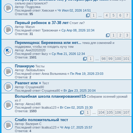
сильно расстроился?
Автор: Подружка
Последний ответ Хивская «
Чт Июл 02, 2026 14:51
Ответов:
95
1
…
4
5
6
7
Первый ребенок в 37-38 лет
Стоит ли?
Автор: Marun
Последний ответ Тревожная «
Ср Апр 08, 2026 10:34
Ответов:
31
1
2
3
Перемещена:
Беременна или нет...
тема для сомнений и
поддержки, чтобы не плодить кучу тем
Автор: Аня20202020
Последний ответ llazy «
Ср Янв 21, 2026 12:34
Ответов:
1501
1
…
98
99
100
101
Планирую
Тесты
Автор: ЛюбовьКлюч
Последний ответ Анна Волынкина «
Пн Янв 19, 2026 23:03
Ответов:
2
Реагент или +
Тест
Автор: Сгущенка90
Последний ответ Сгущенка90 «
Вт Дек 23, 2025 20:04
Волшебная школа планирования//15
Собираем осенний урожай
из //
Автор: Alena1486
Последний ответ lisalisa123 «
Вт Сен 02, 2025 15:30
Ответов:
1593
1
…
104
105
106
107
Слабо положительный тест
Автор: Валерия С
Последний ответ lisalisa123 «
Чт Апр 17, 2025 15:57
Ответов:
4