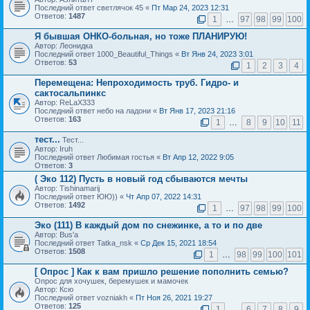
Последний ответ светлячок 45 «
Пт Мар 24, 2023 12:31
Ответов:
1487
1
…
97
98
99
100
Я бывшая ОНКО-больная, но тоже ПЛАНИРУЮ!
Автор: Леонидка
Последний ответ 1000_Beautiful_Things «
Вт Янв 24, 2023 3:01
Ответов:
53
1
2
3
4
Перемещена:
Непроходимость труб. Гидро- и
сактосальпинкс
Автор: ReLaX333
Последний ответ небо на ладони «
Вт Янв 17, 2023 21:16
Ответов:
163
1
…
8
9
10
11
тест...
Тест...
Автор: Iruh
Последний ответ Любимая гостья «
Вт Апр 12, 2022 9:05
Ответов:
3
( Эко 112) Пусть в новый год сбываются мечты
Автор: Tishinamarij
Последний ответ ЮЮ)) «
Чт Апр 07, 2022 14:31
Ответов:
1492
1
…
97
98
99
100
Эко (111) В каждый дом по снежинке, а то и по две
Автор: Bus'a
Последний ответ Tatka_nsk «
Ср Дек 15, 2021 18:54
Ответов:
1508
1
…
98
99
100
101
[ Опрос ]
Как к вам пришло решение пополнить семью?
Опрос для хочушек, беремушек и мамочек
Автор: Ксю
Последний ответ vozniakh «
Пт Ноя 26, 2021 19:27
Ответов:
125
1
…
6
7
8
9