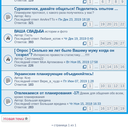
Ответов:
129
1
…
6
7
8
9
Сурмамочки, давайте общаться! Поделитесь опытом ...
Планируем протокол, с какого раза получилось у вас?
Автор: 4eru
Последний ответ AmAreTTo «
Пн Дек 23, 2019 18:18
Ответов:
321
1
…
19
20
21
22
ВАША СВАДЬБА
истории и фото
Автор: Гость
Последний ответ Любаня_котик «
Чт Дек 19, 2019 0:40
Ответов:
393
1
…
24
25
26
27
[ Опрос ]
Сколько же лет было Вашему мужу когда он
"созрел"?
Интересно провести статистику......!!!!!
Автор: Светланка22
Последний ответ Моя Артемовна «
Вт Ноя 05, 2019 17:58
Ответов:
226
1
…
13
14
15
16
Украинские планирующие объединяйтесь!
Автор: Ксю
Последний ответ Верю_в_чудо «
Пт Июн 07, 2019 1:28
Ответов:
183
1
…
10
11
12
13
Отвлекаемся от планирования -17!
Домик для общения обо всем,
кроме планирования
Автор: Большая вредина
Последний ответ Большая вредина «
Чт Ноя 15, 2018 16:33
Ответов:
283
1
…
16
17
18
19
Новая тема
• страница 1 из 1