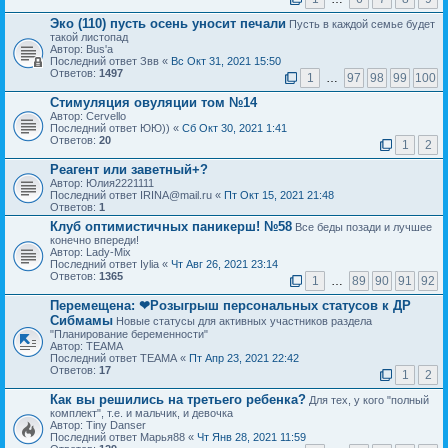
Эко (110) пусть осень уносит печали
Пусть в каждой семье будет
такой листопад
Автор: Bus'a
Последний ответ Звв «
Вс Окт 31, 2021 15:50
Ответов:
1497
1
…
97
98
99
100
Стимуляция овуляции том №14
Автор: Cervello
Последний ответ ЮЮ)) «
Сб Окт 30, 2021 1:41
Ответов:
20
1
2
Реагент или заветный+?
Автор: Юлия2221111
Последний ответ IRINA@mail.ru «
Пт Окт 15, 2021 21:48
Ответов:
1
Клуб оптимистичных паникерш! №58
Все беды позади и лучшее
конечно впереди!
Автор: Lady-Mix
Последний ответ Iylia «
Чт Авг 26, 2021 23:14
Ответов:
1365
1
…
89
90
91
92
Перемещена:
❤Розыгрыш персональных статусов к ДР
Сибмамы
Новые статусы для активных участников раздела
"Планирование беременности"
Автор: ТЕАМА
Последний ответ ТЕАМА «
Пт Апр 23, 2021 22:42
Ответов:
17
1
2
Как вы решились на третьего ребенка?
Для тех, у кого "полный
комплект", т.е. и мальчик, и девочка
Автор: Tiny Danser
Последний ответ Марья88 «
Чт Янв 28, 2021 11:59