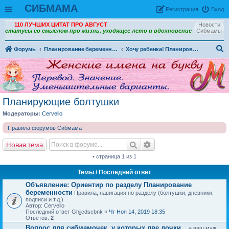
СИБМАМА
Рeгиcтpaция
Вход
110 ЛУЧШИХ ЦИТАТ ПРО АВГУСТ
Новости
статусы со смыслом про жизнь, уходящее лето и вдохновение
Сибмамы
Форумы
Планирование беременности. Беременность и роды.
Хочу ребенка! Планирование беременности
ои
ск
Планирующие болтушки
Модераторы:
Cervello
Правила форумов Сибмама
Новая тема
• страница 1 из 1
Темы
/ Последний ответ
Объявление:
Ориентир по разделу Планирование
беременности
Правила, навигация по разделу (болтушки, дневники,
подписи и т.д.)
Автор: Cervello
Последний ответ Ghjjcdscbnk «
Чт Ноя 14, 2019 18:35
Ответов:
2
Вопрос для сибмамочек, у которых две дочки...
а ваш муж