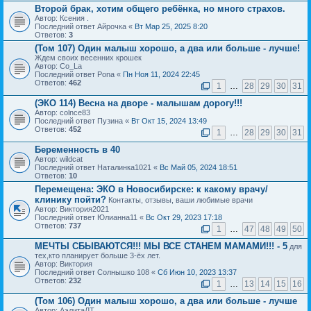
Второй брак, хотим общего ребёнка, но много страхов.
Автор: Ксения .
Последний ответ Айрочка «
Вт Мар 25, 2025 8:20
Ответов:
3
(Том 107) Один малыш хорошо, а два или больше - лучше!
Ждем своих весенних крошек
Автор: Cо_La
Последний ответ Pona «
Пн Ноя 11, 2024 22:45
Ответов:
462
1
…
28
29
30
31
(ЭКО 114) Весна на дворе - малышам дорогу!!!
Автор: colnce83
Последний ответ Пузина «
Вт Окт 15, 2024 13:49
Ответов:
452
1
…
28
29
30
31
Беременность в 40
Автор: wildcat
Последний ответ Наталинка1021 «
Вс Май 05, 2024 18:51
Ответов:
10
Перемещена:
ЭКО в Новосибирске: к какому врачу/
клинику пойти?
Контакты, отзывы, ваши любимые врачи
Автор: Виктория2021
Последний ответ Юлианна11 «
Вс Окт 29, 2023 17:18
Ответов:
737
1
…
47
48
49
50
МЕЧТЫ СБЫВАЮТСЯ!!! МЫ ВСЕ СТАНЕМ МАМАМИ!!! - 5
для
тех,кто планирует больше 3-ёх лет.
Автор: Виктория
Последний ответ Солнышко 108 «
Сб Июн 10, 2023 13:37
Ответов:
232
1
…
13
14
15
16
(Том 106) Один малыш хорошо, а два или больше - лучше
Автор: АэлитаЛТ