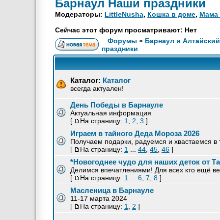
Барнаул Наши праздники
Модераторы:
LittleNusha
,
Кошка в доме
,
Мама 
Сейчас этот форум просматривают: Нет
Форумы
»
Барнаул и Алтайский
праздники
Каталог:
Каталог
всегда актуален!
День Победы в Барнауле
Актуальная информация
[
На страницу:
1
,
2
,
3
]
Играем в тайного Деда Мороза 2026
Получаем подарки, радуемся и хвастаемся в 
[
На страницу:
1
...
44
,
45
,
46
]
*Новогоднее чудо для наших деток от Та
Делимся впечатлениями! Для всех кто ещё ве
[
На страницу:
1
...
6
,
7
,
8
]
Масленица в Барнауле
11-17 марта 2024
[
На страницу:
1
,
2
]