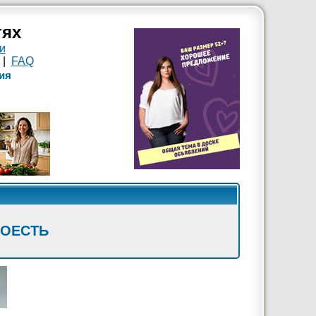
тях
и
|
FAQ
ия
ПОЕСТЬ