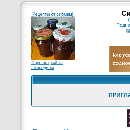
Си
[Рецепты от сибмам]
Подпи
Соус острый из
смородины
ПРИГЛ