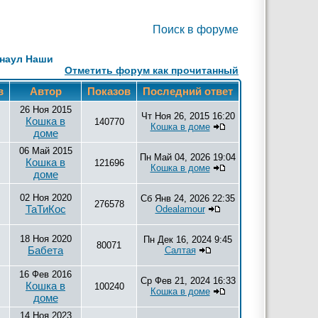
Поиск в форуме
наул Наши
Отметить форум как прочитанный
в
Автор
Показов
Последний ответ
26 Ноя 2015
Чт Ноя 26, 2015 16:20
Кошка в
140770
Кошка в доме
доме
06 Май 2015
Пн Май 04, 2026 19:04
Кошка в
121696
Кошка в доме
доме
02 Ноя 2020
Сб Янв 24, 2026 22:35
276578
ТаТиКос
Odealamour
18 Ноя 2020
Пн Дек 16, 2024 9:45
80071
Бабета
Салтая
16 Фев 2016
Ср Фев 21, 2024 16:33
Кошка в
100240
Кошка в доме
доме
14 Ноя 2023