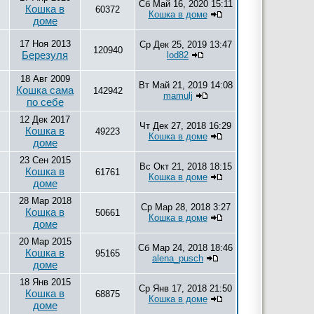
Сб Май 16, 2020 15:11
Кошка в
60372
Кошка в доме
доме
17 Ноя 2013
Ср Дек 25, 2019 13:47
120940
Березуля
lod82
18 Авг 2009
Вт Май 21, 2019 14:08
Кошка сама
142942
mamulj
по себе
12 Дек 2017
Чт Дек 27, 2018 16:29
Кошка в
49223
Кошка в доме
доме
23 Сен 2015
Вс Окт 21, 2018 18:15
Кошка в
61761
Кошка в доме
доме
28 Мар 2018
Ср Мар 28, 2018 3:27
Кошка в
50661
Кошка в доме
доме
20 Мар 2015
Сб Мар 24, 2018 18:46
Кошка в
95165
alena_pusch
доме
18 Янв 2015
Ср Янв 17, 2018 21:50
Кошка в
68875
Кошка в доме
доме