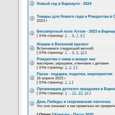
Новый год в Барнауле - 2024
Товары для Нового года и Рождества в 
2023 г
Бессмертный полк Алтая - 2023 в Барна
[
На страницу:
1
...
6
,
7
,
8
]
Играем в Весенний презент
Встречаемся следующей весной)
[
На страницу:
1
...
8
,
9
,
10
]
Рождество с нами и вокруг нас
мастерим, украшаем, отмечаем с детками
[
На страницу:
1
,
2
,
3
]
Пасха - подарки, поделки, мероприятия
16 апреля 2023 г
[
На страницу:
1
,
2
]
Организация детского праздника в Барн
[
На страницу:
1
...
22
,
23
,
24
]
День Победы и георгиевская ленточка
Что она означает и как правильно ее прикреп
[ Опрос ]
Конкурс - Пасха 2020