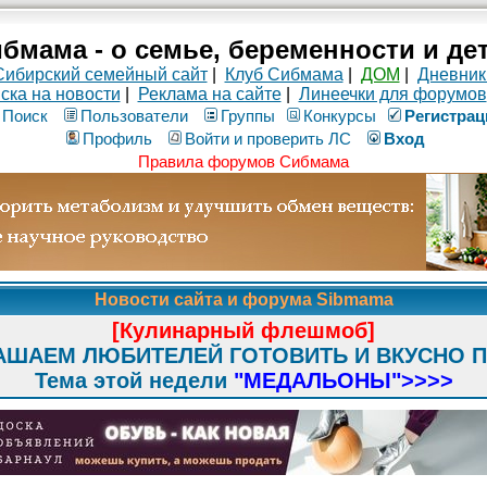
бмама - о семье, беременности и де
Сибирский семейный сайт
|
Клуб Сибмама
|
ДОМ
|
Дневник
ска на новости
|
Реклама на сайте
|
Линеечки для форумов
Поиск
Пользователи
Группы
Конкурсы
Рeгиcтpaц
Профиль
Войти и проверить ЛС
Вход
Правила форумов Сибмама
Новости сайта и форума Sibmama
[Кулинарный флешмоб]
АШАЕМ ЛЮБИТЕЛЕЙ ГОТОВИТЬ И ВКУСНО 
Тема этой недели
"МЕДАЛЬОНЫ"
>>>>