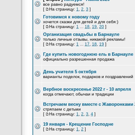
все равно радуемся!
[
На страницу:
1
,
2
,
3
]
Готовимся к новому году
хочется сказки для детей и для себя:)
[
На страницу:
1
...
18
,
19
,
20
]
Организация свадьбы в Барнауле
только личные отзывы, никакой рекламы!
[
На страницу:
1
...
17
,
18
,
19
]
Где купить новогоднюю ель в Барнауле
официально разрешенная продажа
День учителя 5 октября
варианты поделок, подарков и поздравлений
Вербное воскресенье 2022 г - 10 апреля
когда отмечают, обычаи и традиции
Встречаем весну вместе с Жаворонками 
стряпаем с детьми
[
На страницу:
1
,
2
,
3
,
4
]
19 января - Крещение Господне
[
На страницу:
1
,
2
]