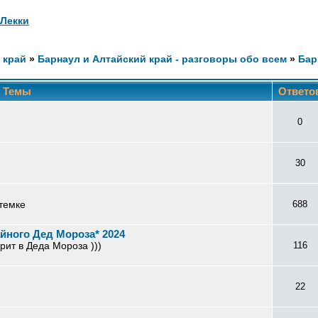
Лекки
 край
»
Барнаул и Алтайский край - разговоры обо всем
»
Бар
Темы
Ответо
0
30
темке
688
йного Дед Мороза* 2024
рит в Деда Мороза )))
116
22