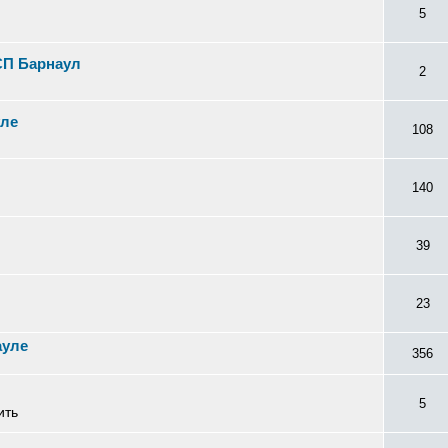
5
СП Барнаул
2
уле
108
140
39
23
ауле
356
5
ить