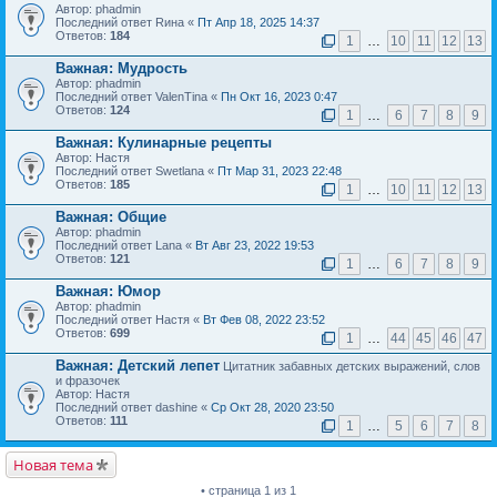
Автор: phadmin
Последний ответ Rина «
Пт Апр 18, 2025 14:37
Ответов:
184
1
…
10
11
12
13
Важная:
Мудрость
Автор: phadmin
Последний ответ ValenTina «
Пн Окт 16, 2023 0:47
Ответов:
124
1
…
6
7
8
9
Важная:
Кулинарные рецепты
Автор: Настя
Последний ответ Swetlana «
Пт Мар 31, 2023 22:48
Ответов:
185
1
…
10
11
12
13
Важная:
Общие
Автор: phadmin
Последний ответ Lana «
Вт Авг 23, 2022 19:53
Ответов:
121
1
…
6
7
8
9
Важная:
Юмор
Автор: phadmin
Последний ответ Настя «
Вт Фев 08, 2022 23:52
Ответов:
699
1
…
44
45
46
47
Важная:
Детский лепет
Цитатник забавных детских выражений, слов
и фразочек
Автор: Настя
Последний ответ dashine «
Ср Окт 28, 2020 23:50
Ответов:
111
1
…
5
6
7
8
Новая тема
• страница 1 из 1