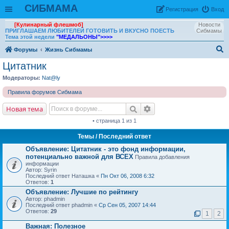
СИБМАМА
Рeгиcтpaция
Вход
[Кулинарный флешмоб]
Новости
ПРИГЛАШАЕМ ЛЮБИТЕЛЕЙ ГОТОВИТЬ И ВКУСНО ПОЕСТЬ
Сибмамы
Тема этой недели
"МЕДАЛЬОНЫ"
>>>>
Форумы
Жизнь Сибмамы
ои
Цитатник
ск
Модераторы:
Nat@ly
Правила форумов Сибмама
Новая тема
• страница 1 из 1
Темы
/ Последний ответ
Объявление:
Цитатник - это фонд информации,
потенциально важной для ВСЕХ
Правила добавления
информации
Автор: Syrin
Последний ответ Наташка «
Пн Окт 06, 2008 6:32
Ответов:
1
Объявление:
Лучшие по рейтингу
Автор: phadmin
Последний ответ phadmin «
Ср Сен 05, 2007 14:44
Ответов:
29
1
2
Важная:
Полезное