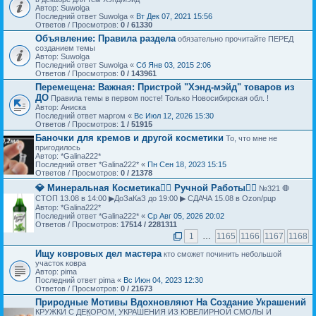
Автор: Suwolga
Последний ответ Suwolga «
Вт Дек 07, 2021 15:56
Ответов / Просмотров:
0 / 61330
Объявление:
Правила раздела
обязательно прочитайте ПЕРЕД
созданием темы
Автор: Suwolga
Последний ответ Suwolga «
Сб Янв 03, 2015 2:06
Ответов / Просмотров:
0 / 143961
Перемещена:
Важная:
Пристрой "Хэнд-мэйд" товаров из
ДО
Правила темы в первом посте! Только Новосибирская обл. !
Автор: Аниска
Последний ответ маргом «
Вс Июл 12, 2026 15:30
Ответов / Просмотров:
1 / 51915
Баночки для кремов и другой косметики
То, что мне не
пригодилось
Автор: *Galina222*
Последний ответ *Galina222* «
Пн Сен 18, 2023 15:15
Ответов / Просмотров:
0 / 21378
💎 Минеральная Косметика🖐🏻 Ручной Работы👌🏻
№321 🛑
СТОП 13.08 в 14:00 ▶ДоЗаКаЗ до 19:00 ▶ СДАЧА 15.08 в Ozon/рцр
Автор: *Galina222*
Последний ответ *Galina222* «
Ср Авг 05, 2026 20:02
Ответов / Просмотров:
17514 / 2281311
1
…
1165
1166
1167
1168
Ищу ковровых дел мастера
кто сможет починить небольшой
участок ковра
Автор: pima
Последний ответ pima «
Вс Июн 04, 2023 12:30
Ответов / Просмотров:
0 / 21673
Природные Мотивы Вдохновляют На Создание Украшений
КРУЖКИ С ДЕКОРОМ, УКРАШЕНИЯ ИЗ ЮВЕЛИРНОЙ СМОЛЫ И