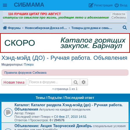
СИБМАМА
Рeгиcтpaция
Вход
110 ЛУЧШИХ ЦИТАТ ПРО АВГУСТ
Новости
статусы со смыслом про жизнь, уходящее лето и вдохновение
Сибмамы
Форумы
Новосибирская Доска объявлений
Товары для дома и семьи. (ДО)
ои
ск
Хэнд-мэйд (ДО) - Ручная работа. Объявления
Модераторы:
Плюро
Правила форумов Сибмама
Новая тема
• страница 1 из 1
Темы
/ Подъём / Последний ответ
Каталог: Каталог раздела Хэнд-мэйд (до) - Ручная работа.
Объявления
Актуально на каждый понедельник
Автор: Плюро
Последний ответ Плюро «
Сб Фев 27, 2010 14:51
Ответов / Просмотров:
0 / 294576
Объявление:
Акция Творческий Декабрь
специальные условия
в декабре для тем ХэндМэйд