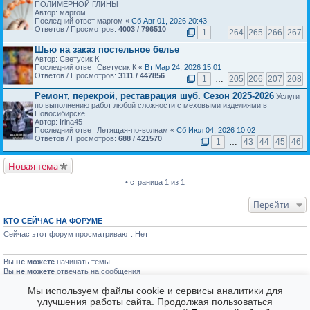
ПОЛИМЕРНОЙ ГЛИНЫ
Автор: маргом
Последний ответ маргом «
Сб Авг 01, 2026 20:43
Ответов / Просмотров:
4003 / 796510
1
…
264
265
266
267
Шью на заказ постельное белье
Автор: Светусик К
Последний ответ Светусик К «
Вт Мар 24, 2026 15:01
Ответов / Просмотров:
3111 / 447856
1
…
205
206
207
208
Ремонт, перекрой, реставрация шуб. Сезон 2025-2026
Услуги
по выполнению работ любой сложности с меховыми изделиями в
Новосибирске
Автор: Irina45
Последний ответ Летящая-по-волнам «
Сб Июл 04, 2026 10:02
Ответов / Просмотров:
688 / 421570
1
…
43
44
45
46
Новая тема
• страница 1 из 1
Перейти
КТО СЕЙЧАС НА ФОРУМЕ
Сейчас этот форум просматривают: Нет
Вы
не можете
начинать темы
Вы
не можете
отвечать на сообщения
Вы
не можете
редактировать свои сообщения
Мы используем файлы cookie и сервисы аналитики для
Вы
не можете
удалять свои сообщения
улучшения работы сайта. Продолжая пользоваться
Вы
не можете
голосовать в опросах