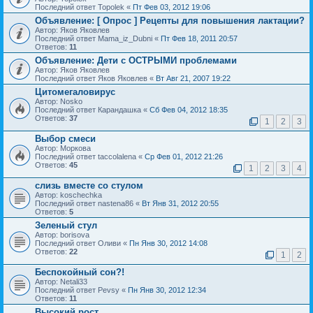
Последний ответ Topolek «
Пт Фев 03, 2012 19:06
Объявление:
[ Опрос ]
Рецепты для повышения лактации?
Автор: Яков Яковлев
Последний ответ Mama_iz_Dubni «
Пт Фев 18, 2011 20:57
Ответов:
11
Объявление:
Дети с ОСТРЫМИ проблемами
Автор: Яков Яковлев
Последний ответ Яков Яковлев «
Вт Авг 21, 2007 19:22
Цитомегаловирус
Автор: Nosko
Последний ответ Карандашка «
Сб Фев 04, 2012 18:35
Ответов:
37
1
2
3
Выбор смеси
Автор: Моркова
Последний ответ taccolalena «
Ср Фев 01, 2012 21:26
Ответов:
45
1
2
3
4
слизь вместе со стулом
Автор: koschechka
Последний ответ nastena86 «
Вт Янв 31, 2012 20:55
Ответов:
5
Зеленый стул
Автор: borisova
Последний ответ Оливи «
Пн Янв 30, 2012 14:08
Ответов:
22
1
2
Беспокойный сон?!
Автор: Netali33
Последний ответ Pevsy «
Пн Янв 30, 2012 12:34
Ответов:
11
Высокий рост