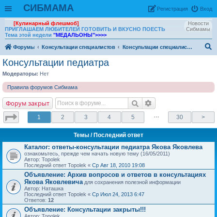
СИБМАМА
Рeгиcтpaция
Вход
[Кулинарный флешмоб]
Новости
ПРИГЛАШАЕМ ЛЮБИТЕЛЕЙ ГОТОВИТЬ И ВКУСНО ПОЕСТЬ
Сибмамы
Тема этой недели
"МЕДАЛЬОНЫ"
>>>>
Форумы
Консультации специалистов
Консультации специалистов. Архив
ои
Консультации педиатра
ск
Модераторы:
Нет
Правила форумов Сибмама
Форум закрыт
…
1
2
3
4
5
30
>
Темы
/ Последний ответ
Каталог: ответы-консультации педиатра Якова Яковлева
ознакомьтесь, прежде чем начать новую тему (16/05/2011)
Автор: Topolek
Последний ответ Topolek «
Ср Авг 18, 2010 19:08
Объявление:
Архив вопросов и ответов в консультациях
Якова Яковлевича
для сохранения полезной информации
Автор: Наташка
Последний ответ Topolek «
Ср Июл 24, 2013 6:47
Ответов:
12
Объявление:
Консультации закрыты!!!
Автор: Topolek