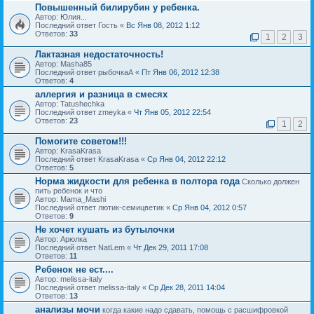
Повышенный билирубин у ребенка.
Автор: Юлия...
Последний ответ Гость «
Вс Янв 08, 2012 1:12
Ответов:
33
1
2
3
Лактазная недостаточность!
Автор: Masha85
Последний ответ рыбочкаА «
Пт Янв 06, 2012 12:38
Ответов:
4
аллергия и разница в смесях
Автор: Tatushechka
Последний ответ zmeyka «
Чт Янв 05, 2012 22:54
Ответов:
23
1
2
Помогите советом!!!
Автор: KrasaKrasa
Последний ответ KrasaKrasa «
Ср Янв 04, 2012 22:12
Ответов:
5
Норма жидкости для ребенка в полтора года
Сколько должен
пить ребенок и что
Автор: Mama_Mashi
Последний ответ лютик-семицветик «
Ср Янв 04, 2012 0:57
Ответов:
9
Не хочет кушать из бутылочки
Автор: Арюлка
Последний ответ NatLem «
Чт Дек 29, 2011 17:08
Ответов:
11
Ребенок не ест....
Автор: melissa-italy
Последний ответ melissa-italy «
Ср Дек 28, 2011 14:04
Ответов:
13
анализы мочи
когда какие надо сдавать, помощь с расшифровкой