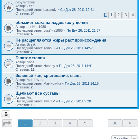
результатов
Автор: Zest
Последний ответ baranuly «
Ср Дек 28, 2011 12:41
Ответов:
54
1
2
3
4
облазиет кожа на ладошках у дочки
Автор: Lusi4ka1988
Последний ответ Lusi4ka1988 «
Пн Дек 26, 2011 21:57
Ответов:
4
Не расщепляются жиры раст.происхождения
Автор: Syslik
Последний ответ sonia82 «
Пн Дек 26, 2011 14:57
Ответов:
7
Гепатомегалия
Автор: flinas
Последний ответ Nencey «
Пн Дек 26, 2011 14:41
Ответов:
12
Зеленый кал, срыгивание, сыпь
Автор: Mar-kov-ka
Последний ответ Mar-kov-ka «
Пн Дек 26, 2011 14:16
Ответов:
2
Щелкают все суставы
Автор: Aja
Последний ответ swetaM «
Пн Дек 26, 2011 9:28
Ответов:
10
…
1
2
3
4
5
30
>
Перейти