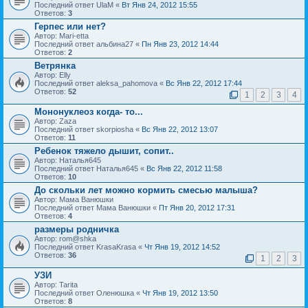
Последний ответ UlaM «
Вт Янв 24, 2012 15:55
Ответов:
3
Герпес или нет?
Автор: Mari-etta
Последний ответ альбина27 «
Пн Янв 23, 2012 14:44
Ответов:
2
Ветрянка
Автор: Elly
Последний ответ aleksa_pahomova «
Вс Янв 22, 2012 17:44
Ответов:
52
1
2
3
4
Мононуклеоз когда- то...
Автор: Zaza
Последний ответ skorpiosha «
Вс Янв 22, 2012 13:07
Ответов:
11
Ребенок тяжело дышит, сопит..
Автор: Наталья645
Последний ответ Наталья645 «
Вс Янв 22, 2012 11:58
Ответов:
10
До скольки лет можно кормить смесью малыша?
Автор: Мама Ванюшки
Последний ответ Мама Ванюшки «
Пт Янв 20, 2012 17:31
Ответов:
4
размеры родничка
Автор: rom@shka
Последний ответ KrasaKrasa «
Чт Янв 19, 2012 14:52
Ответов:
36
1
2
3
УЗИ
Автор: Tarita
Последний ответ Оленюшка «
Чт Янв 19, 2012 13:50
Ответов:
8