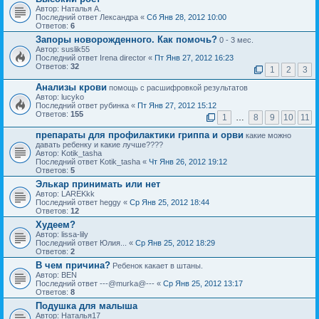
Автор: Наталья А.
Последний ответ Лександра «
Сб Янв 28, 2012 10:00
Ответов:
6
Запоры новорожденного. Как помочь?
0 - 3 мес.
Автор: suslik55
Последний ответ Irena director «
Пт Янв 27, 2012 16:23
Ответов:
32
1
2
3
Анализы крови
помощь с расшифровкой результатов
Автор: lucyko
Последний ответ рубинка «
Пт Янв 27, 2012 15:12
Ответов:
155
1
…
8
9
10
11
препараты для профилактики гриппа и орви
какие можно
давать ребенку и какие лучше????
Автор: Kotik_tasha
Последний ответ Kotik_tasha «
Чт Янв 26, 2012 19:12
Ответов:
5
Элькар принимать или нет
Автор: LAREKkk
Последний ответ heggy «
Ср Янв 25, 2012 18:44
Ответов:
12
Худеем?
Автор: lissa-lily
Последний ответ Юлия... «
Ср Янв 25, 2012 18:29
Ответов:
2
В чем причина?
Ребенок какает в штаны.
Автор: BEN
Последний ответ ---@murka@--- «
Ср Янв 25, 2012 13:17
Ответов:
8
Подушка для малыша
Автор: Наталья17