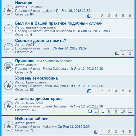
Насморк
Автор: Е-Леночка
Последний ответ a_tiger «
Пн Янв 16, 2012 12:52
Ответов:
84
1
2
3
4
5
6
Был ли в Вашей практике подобный случай
Автор: наталья бочкарева
Последний ответ наталья бочкарева «
Сб Янв 14, 2012 23:40
Ответов:
4
Сколько должны писить?
Автор: АиСТ
Последний ответ tanя «
Сб Янв 14, 2012 13:39
Ответов:
21
1
2
Прививки
Чем прививать ребенка
Автор: Autauri
Последний ответ Елена Зайцева «
Чт Янв 12, 2012 19:20
Ответов:
5
Уровень гемоглобина
Автор: Брониславна
Последний ответ Елена Зайцева «
Чт Янв 12, 2012 17:55
Ответов:
83
1
2
3
4
5
6
анализ на дисбактериоз
Автор: мамульчик
Последний ответ Елена Зайцева «
Чт Янв 12, 2012 17:36
Ответов:
153
1
…
8
9
10
11
Избыточный вес
Автор: paritet
Последний ответ Majesty «
Ср Янв 11, 2012 3:09
Ответов:
71
1
2
3
4
5