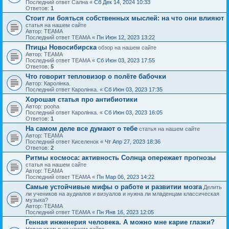
Последний ответ Сална «
Сб Дек 14, 2024 10:33
Ответов:
1
Стоит ли бояться собственных мыслей: на что они влияют
статья на нашем сайте
Автор: ТЕАМА
Последний ответ ТЕАМА «
Пн Июн 12, 2023 13:22
Птицы Новосибирска
обзор на нашем сайте
Автор: ТЕАМА
Последний ответ ТЕАМА «
Сб Июн 03, 2023 17:55
Ответов:
5
Что говорит тепловизор о полёте бабочки
Автор: Каролiнка.
Последний ответ Каролiнка. «
Сб Июн 03, 2023 17:35
Хорошая статья про антибиотики
Автор: pooha
Последний ответ Каролiнка. «
Сб Июн 03, 2023 16:05
Ответов:
1
На самом деле все думают о тебе
статья на нашем сайте
Автор: ТЕАМА
Последний ответ Киселенок «
Чт Апр 27, 2023 18:36
Ответов:
2
Ритмы космоса: активность Солнца опережает прогнозы
статья на нашем сайте
Автор: ТЕАМА
Последний ответ ТЕАМА «
Пн Мар 06, 2023 14:22
Самые устойчивые мифы о работе и развитии мозга
Делить
ли учеников на аудиалов и визуалов и нужна ли младенцам классическая
музыка?
Автор: ТЕАМА
Последний ответ ТЕАМА «
Пн Янв 16, 2023 12:05
Генная инженерия человека. А можно мне карие глазки?