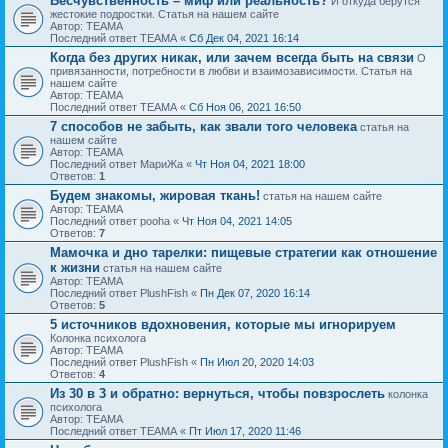
Бесчувственность – миф или реальность?
И откуда берутся
жестокие подростки. Статья на нашем сайте
Автор: ТЕАМА
Последний ответ ТЕАМА «
Сб Дек 04, 2021 16:14
Когда без других никак, или зачем всегда быть на связи
О
привязанности, потребности в любви и взаимозависимости. Статья на
нашем сайте
Автор: ТЕАМА
Последний ответ ТЕАМА «
Сб Ноя 06, 2021 16:50
7 способов не забыть, как звали того человека
статья на
нашем сайте
Автор: ТЕАМА
Последний ответ МариЖа «
Чт Ноя 04, 2021 18:00
Ответов:
1
Будем знакомы, жировая ткань!
статья на нашем сайте
Автор: ТЕАМА
Последний ответ pooha «
Чт Ноя 04, 2021 14:05
Ответов:
7
Мамочка и дно тарелки: пищевые стратегии как отношение
к жизни
статья на нашем сайте
Автор: ТЕАМА
Последний ответ PlushFish «
Пн Дек 07, 2020 16:14
Ответов:
5
5 источников вдохновения, которые мы игнорируем
Колонка психолога
Автор: ТЕАМА
Последний ответ PlushFish «
Пн Июл 20, 2020 14:03
Ответов:
4
Из 30 в 3 и обратно: вернуться, чтобы повзрослеть
колонка
психолога
Автор: ТЕАМА
Последний ответ ТЕАМА «
Пт Июл 17, 2020 11:46