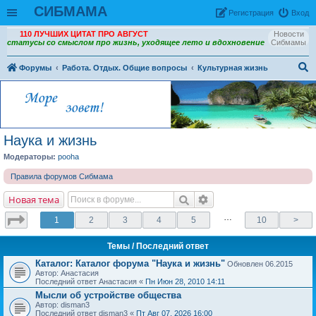
СИБМАМА
Рeгиcтpaция
Вход
110 ЛУЧШИХ ЦИТАТ ПРО АВГУСТ
Новости
статусы со смыслом про жизнь, уходящее лето и вдохновение
Сибмамы
Форумы
Работа. Отдых. Общие вопросы
Культурная жизнь
ои
ск
Наука и жизнь
Модераторы:
pooha
Правила форумов Сибмама
Новая тема
…
1
2
3
4
5
10
>
Темы
/ Последний ответ
Каталог: Каталог форума "Наука и жизнь"
Обновлен 06.2015
Автор: Анастасия
Последний ответ Анастасия «
Пн Июн 28, 2010 14:11
Мысли об устройстве общества
Автор: disman3
Последний ответ disman3 «
Пт Авг 07, 2026 16:00