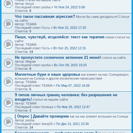
Новая статья на нашем сайте
Автор: burya
Последний ответ pooha «
Чт Ноя 24, 2022 5:09
Ответов:
8
Что такое пассивная агрессия?
Могли бы сами догадаться! Статья
на сайте
Автор: ТЕАМА
Последний ответ Гость «
Вт Ноя 22, 2022 17:25
Ответов:
5
Пиши, чувствуй, исцеляйся: текст как терапия
новая статья на
сайте
Автор: ТЕАМА
Последний ответ Гость «
Вт Окт 25, 2022 12:15
Ответов:
14
Не пропустите солнечное затмение 21 июня!
статья на сайте
Автор: Мираж
Последний ответ pooha «
Вс Окт 09, 2022 19:25
Ответов:
8
Магнитные бури и наше здоровье
как влияет на нас Солнцеворот,
вспышки на Солнце и другие космические происшествия
Автор: ТЕАМА
Последний ответ ТЕАМА «
Пн Мар 07, 2022 16:06
Ответов:
5
9 типов личных границ человека: без разрешения не
входить!
статья на нашем сайте
Автор: ТЕАМА
Последний ответ Коляша «
Пн Фев 28, 2022 12:47
Ответов:
3
[ Опрос ]
Давайте проверим
как на нас влияют вспышки на Солнце
Автор: pooha
Последний ответ Анна25 «
Пн Дек 13, 2021 23:30
Ответов:
14