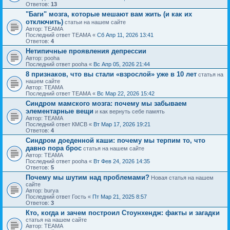
Ответов:
13
"Баги" мозга, которые мешают вам жить (и как их
отключить)
статьи на нашем сайте
Автор: ТЕАМА
Последний ответ ТЕАМА «
Сб Апр 11, 2026 13:41
Ответов:
4
Нетипичные проявления депрессии
Автор: pooha
Последний ответ pooha «
Вс Апр 05, 2026 21:44
8 признаков, что вы стали «взрослой» уже в 10 лет
статья на
нашем сайте
Автор: ТЕАМА
Последний ответ ТЕАМА «
Вс Мар 22, 2026 15:42
Синдром мамского мозга: почему мы забываем
элементарные вещи
и как вернуть себе память
Автор: ТЕАМА
Последний ответ КМСВ «
Вт Мар 17, 2026 19:21
Ответов:
4
Синдром доеденной каши: почему мы терпим то, что
давно пора брос
статья на нашем сайте
Автор: ТЕАМА
Последний ответ pooha «
Вт Фев 24, 2026 14:35
Ответов:
5
Почему мы шутим над проблемами?
Новая статья на нашем
сайте
Автор: burya
Последний ответ Гость «
Пт Мар 21, 2025 8:57
Ответов:
3
Кто, когда и зачем построил Стоунхендж: факты и загадки
статья на нашем сайте
Автор: ТЕАМА