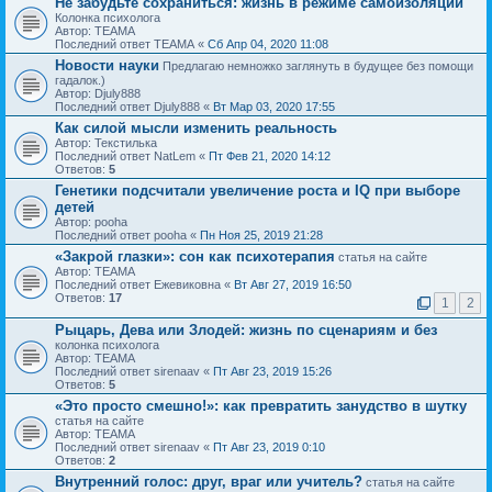
Не забудьте сохраниться: жизнь в режиме самоизоляции
Колонка психолога
Автор: ТЕАМА
Последний ответ ТЕАМА «
Сб Апр 04, 2020 11:08
Новости науки
Предлагаю немножко заглянуть в будущее без помощи
гадалок.)
Автор: Djuly888
Последний ответ Djuly888 «
Вт Мар 03, 2020 17:55
Как силой мысли изменить реальность
Автор: Текстилька
Последний ответ NatLem «
Пт Фев 21, 2020 14:12
Ответов:
5
Генетики подсчитали увеличение роста и IQ при выборе
детей
Автор: pooha
Последний ответ pooha «
Пн Ноя 25, 2019 21:28
«Закрой глазки»: сон как психотерапия
статья на сайте
Автор: ТЕАМА
Последний ответ Ежевиковна «
Вт Авг 27, 2019 16:50
Ответов:
17
1
2
Рыцарь, Дева или Злодей: жизнь по сценариям и без
колонка психолога
Автор: ТЕАМА
Последний ответ sirenaav «
Пт Авг 23, 2019 15:26
Ответов:
5
«Это просто смешно!»: как превратить занудство в шутку
статья на сайте
Автор: ТЕАМА
Последний ответ sirenaav «
Пт Авг 23, 2019 0:10
Ответов:
2
Внутренний голос: друг, враг или учитель?
статья на сайте