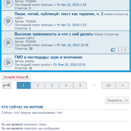
Автор: ТЕАМА
Последний ответ sirenaav «
Чт Авг 22, 2019 1:44
Ответов:
3
Пиши, читай, публикуй: текст как терапия, ч. 2
новая статья на
сайте
Автор: ТЕАМА
Последний ответ sirenaav «
Чт Авг 22, 2019 1:23
Ответов:
3
Высокая тревожность и что с ней делать
Новая статья на
нашем сайте
Автор: ТЕАМА
Последний ответ sirenaav «
Пт Авг 16, 2019 10:48
Ответов:
29
1
2
ГМО и пестициды: шум и молчание
Автор: pooha
Последний ответ pooha «
Пт Янв 25, 2019 22:41
Ответов:
11
Новая тема
…
1
2
3
4
5
10
>
Перейти
КТО СЕЙЧАС НА ФОРУМЕ
Сейчас этот форум просматривают: Нет
Вы
не можете
начинать темы
Вы
не можете
отвечать на сообщения