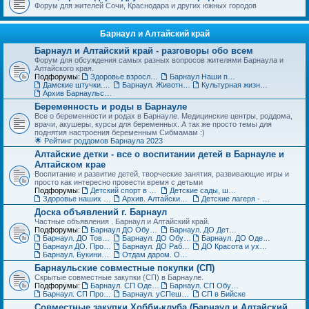
Форум для жителей Сочи, Краснодара и других южных городов
Барнаул и Алтайский край
Барнаул и Алтайский край - разговоры обо всем
Форум для обсуждения самых разных вопросов жителями Барнаула и
Алтайского края.
Подфорумы:
Здоровье взрослых в Барнауле
Барнаул Наши праздники
Дамские штучки. Красота, уход, пластическая хирургия в Барнауле
Барнаул. Животные и растения, флора и фауна
Культурная жизнь в Барнауле для взрослых и детей
Архив Барнаульского раздела
Беременность и роды в Барнауле
Все о беременности и родах в Барнауле. Медицинские центры, роддома,
врачи, акушеры, курсы для беременных. А так же просто темы для
поднятия настроения беременным Сибмамам :)
🌟 Рейтинг роддомов Барнаула 2023
Алтайские детки - все о воспитании детей в Барнауле и
Алтайском крае
Воспитание и развитие детей, творческие занятия, развивающие игры и
просто как интересно провести время с детьми
Подфорумы:
Детский спорт в Барнауле и Алтайском крае
Детские сады, школы, вузы, ссузы Барнаула и Алтайского края
Здоровье наших деток - Барнаул
Архив. Алтайские детки
Детские лагеря - летние, пришкольные, языковые
Доска объявлений г. Барнаул
Частные объявления . Барнаул и Алтайский край.
Подфорумы:
Барнаул ДО Обувь для детей
Барнаул. ДО Детская одежда
Барнаул. ДО Товары для детей
Барнаул. ДО Обувь для взрослых
Барнаул. ДО Одежда для взрослых
Барнаул ДО. Продажа животных и растений
Барнаул. ДО Работа и услуги
ДО Красота и уход за телом в Барнауле
Барнаул. Букинист - ДО Книги и журналы
Отдам даром. Объявления в Барнауле
Барнаульские совместные покупки (СП)
Скрытые совместные закупки (СП) в Барнауле.
Подфорумы:
Барнаул. СП Одежда (взрослая и детская)
Барнаул. СП Обувь, галантерея и аксессуары
Барнаул. СП Прочие товары
Барнаул. уСПешная песочница
СП в Бийске
Совместные закупки Хобби-клуба (Барнаул и Алтайский