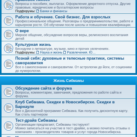
Вопросы о пособиях, выплатах. Оформление декретного отпуска. Другие
правовые, юридические и бухгалтерские вопросы
Подфорумы:
Банки и финансы
Работа и обучение. Свой бизнес. Для взрослых
Профессиональное общение. Разговоры о предпринимательстве, работе и
карьерном росте. Об обучении после школы и повышении квалификации.
О вере
Мирное общение, обсуждение вопросов веры, религиозного воспитания
детей
Культурная жизнь
Беседуем о литературе, музыке, кино и прочих увлечениях.
Подфорумы:
Наука и жизнь
Развлечения. Юмор, анекдоты. Игры, задачки и тесты
Познай себя: духовные и телесные практики, системы
саморазвития
Все о самопознании и саморазвитии. От астрологии до йоги, от соционики
до нумерологии.
Жизнь Сибмамы
Обсуждение сайта и форума
Вопросы, комментарии, замечания, предложения по работе сайта и
форума.
Клуб Сибмама. Скидки в Новосибирске. Скидки в
Барнауле
Все о Дисконтной программе Сибмама. Как получить дисконтную карту.
Как стать партнером
Тест-драйв Сибмамы
Организации предлагают, Сибмамы тестируют!
Можно записаться на участие в тест-драйве, а можно почитать отзывы о
компаниях - производителях товаров и услуг города Новосибирска.