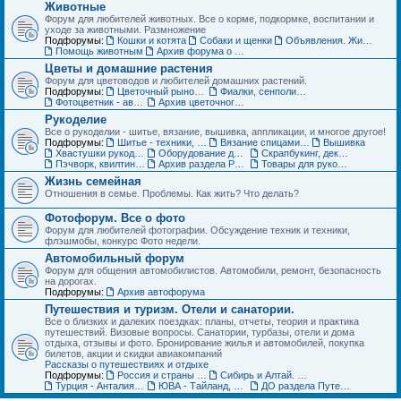
Животные
Форум для любителей животных. Все о корме, подкормке, воспитании и
уходе за животными. Размножение
Подфорумы:
Кошки и котята
Собаки и щенки
Объявления. Животные. Покупка, продажа, обмен и др.
Помощь животным
Архив форума о домашних животных
Цветы и домашние растения
Форум для цветоводов и любителей домашних растений.
Подфорумы:
Цветочный рынок. Объявления по домашним растениям
Фиалки, сенполии, глоксинии и компания. Геснериевые
Фотоцветник - авторские темы
Архив цветочного форума
Рукоделие
Все о рукоделии - шитье, вязание, вышивка, аппликации, и многое другое!
Подфорумы:
Шитье - техники, выкройки, обсуждение
Вязание спицами и крючком - схемы, фото, работы
Вышивка
Хвастушки рукодельниц
Оборудование для рукоделия
Скрапбукинг, декупаж, квилинг
Пэчворк, квилтинг,- лоскутное шитье
Архив раздела Рукоделие
Товары для рукоделия (ДО) Объявления
Жизнь семейная
Отношения в семье. Проблемы. Как жить? Что делать?
Фотофорум. Все о фото
Форум для любителей фотографии. Обсуждение техник и техники,
флэшмобы, конкурс Фото недели.
Автомобильный форум
Форум для общения автомобилистов. Автомобили, ремонт, безопасность
на дорогах.
Подфорумы:
Архив автофорума
Путешествия и туризм. Отели и санатории.
Все о близких и далеких поездках: планы, отчеты, теория и практика
путешествий. Визовые вопросы. Санатории, турбазы, отели и дома
отдыха, отзывы и фото. Бронирование жилья и автомобилей, покупка
билетов, акции и скидки авиакомпаний
Рассказы о путешествиях и отдыхе
Подфорумы:
Россия и страны ближнего зарубежья (СНГ)
Сибирь и Алтай. Активный отдых и туризм
Турция - Анталия, Мармарис, Стамбул
ЮВА - Тайланд, Вьетнам, Китай, Индия и другие страны
ДО раздела Путешествия. Жилье, туры, экскурсии