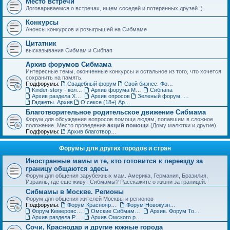
Место встречи
Договариваемся о встречах, ищем соседей и потерянных друзей :)
Конкурсы
Анонсы конкурсов и розыгрышей на Сибмаме
Цитатник
высказывания Сибмам и Сибпап
Архив форумов Сибмама
Интересные темы, оконченные конкурсы и остальное из того, что хочется
сохранить на память.
Подфорумы:
Свадебный форум
Свой бизнес. Форум для бизнес-леди
Kinder-story - коллекционирование игрушек из шоколадных яиц. Архив
Архив форума Место встречи
Сибпапа
Архив раздела Хэнд-мэйд (ДО)
Архив опросов
Зеленый форум. Архив
Гаджеты. Архив
О сексе (18+) Архив
Благотворительное родительское движение Сибмама
Форум для обсуждения вопросов помощи людям, попавшим в сложное
положение. Место проведения
акций помощи
(Дому малютки и другие).
Подфорумы:
Архив благотворительного форума
Форумы для других городов и стран
Иностранные мамы и те, кто готовится к переезду за
границу общаются здесь
Форум для общения зарубежных мам. Америка, Германия, Бразилия,
Израиль, где еще живут Сибмамы? Расскажите о жизни за границей.
Сибмамы в Москве. Регионы
Форум для общения жителей Москвы и регионов
Подфорумы:
Форум Красноярских мам и пап
Форум Новокузнецких мам и пап
Форум Кемеровских мам и пап
Омские Сибмамы общаются здесь :)
Архив. Форум Томских мам и пап
Архив раздела Регионы
Архив Омского раздела
Сочи, Краснодар и другие южные города