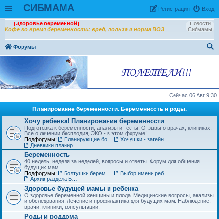
СИБМАМА
Рeгиcтpaция
Вход
[Здоровье беременной]
Новости
Кофе во время беременности: вред, польза и норма ВОЗ
Сибмамы
Форумы
ои
ск
Сейчас 06 Авг 9:30
Планирование беременности. Беременность и роды.
Хочу ребенка! Планирование беременности
Подготовка к беременности, анализы и тесты. Отзывы о врачах, клиниках.
Все о лечении бесплодия, ЭКО - в этом форуме!
Подфорумы:
Планирующие болтушки
Хочушки - затейницы
Дневники планирования беременности
Беременность
40 недель, неделя за неделей, вопросы и ответы. Форум для общения
будущих мам
Подфорумы:
Болтушки беременных
Выбор имени ребенку
Архив раздела Беременность
Здоровье будущей мамы и ребенка
О здоровье беременной женщины и плода. Медицинские вопросы, анализы
и обследования. Лечение и профилактика для будущих мам. Наблюдение,
врачи, клиники, консультации.
Роды и роддома