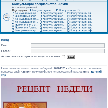
Консультации специалистов. Архив
Архив консультаций
Подфорумы:
Консультации педиатра
Консультации Юриста
Консультации юриста
Консультации врачей Центров семейной медицины
Консультации специалистов медицинского центра «Ласточка»
Экспертные консультации врачей «Клиники Пасман». Закрыто
Консультации специалистов медицинского центра АСТРА-МЕД
Консультации специалистов медицинского центра Авиценна
Консультации офтальмолога Игоря Плисова
Консультации детского офтальмолога клиники микрохирургии глаза ВИЖУ
Консультации детского уролога, детского хирурга
Консультации специалистов по грудному вскармливанию
Консультация взрослого невролога
Консультации детского невролога
Психолог Пётр Зарубин
Консультации стоматолога
Консультации инструкторов по материнскому искусству
Психологи Александр и Катерина Коломиец. Консультации по широкому кругу вопросов
Консультации врача гинеколога, детского гинеколога, оперирующего гинеколога
Консультации детских специалистов ЦНМТ
Консультации врача-педиатра Медицинского центра Юнона
Консультации врача-ортодонта
Консультации офтальмолога. Архив
ВХОД
Имя:
Пароль:
Автоматически входить при каждом посещении
Наши пользователи оставили сообщений:
46264320
• • Всего зарегистрированных
пользователей:
423856
• Последний зарегистрированный пользователь:
Детский
хор