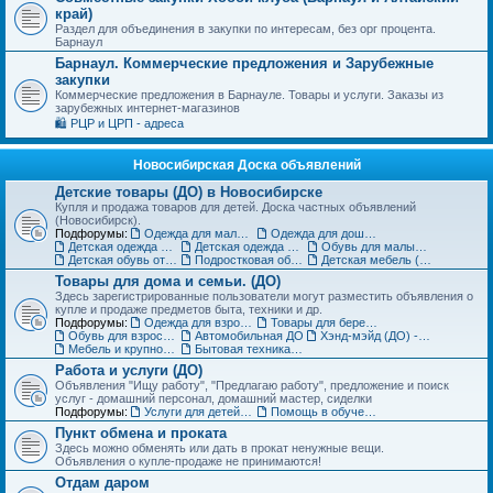
край)
Раздел для объединения в закупки по интересам, без орг процента.
Барнаул
Барнаул. Коммерческие предложения и Зарубежные
закупки
Коммерческие предложения в Барнауле. Товары и услуги. Заказы из
зарубежных интернет-магазинов
🛍️ РЦР и ЦРП - адреса
Новосибирская Доска объявлений
Детские товары (ДО) в Новосибирске
Купля и продажа товаров для детей. Доска частных объявлений
(Новосибирск).
Подфорумы:
Одежда для малышей до года (до 85 см)
Одежда для дошкольников (от 86 до 121 см)
Детская одежда на рост от 122 до 151 см
Детская одежда для подростков 152 см и выше
Обувь для малышей и дошколят (до 30 размера) (ДО)
Детская обувь от 31 до 36 размера (ДО)
Подростковая обувь от 37 размера (ДО)
Детская мебель (ДО)
Товары для дома и семьи. (ДО)
Здесь зарегистрированные пользователи могут разместить объявления о
купле и продаже предметов быта, техники и др.
Подфорумы:
Одежда для взрослых (ДО)
Товары для беременных и кормящих (ДО)
Обувь для взрослых (ДО)
Автомобильная ДО
Хэнд-мэйд (ДО) - Ручная работа. Объявления
Мебель и крупногабаритные товары для дома(ДО)
Бытовая техника, компьютеры и телефоны (ДО)
Работа и услуги (ДО)
Объявления "Ищу работу", "Предлагаю работу", предложение и поиск
услуг - домашний персонал, домашний мастер, сиделки
Подфорумы:
Услуги для детей. Объявления
Помощь в обучении. Репетиторы (ДО)
Пункт обмена и проката
Здесь можно обменять или дать в прокат ненужные вещи.
Объявления о купле-продаже не принимаются!
Отдам даром