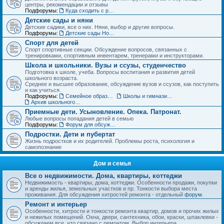
центры, рекомендации и отзывы
Подфорумы:
Куда сходить с ребенком. Детские театры, развлекательные центры, выставки и музеи
Детские сады и няни
Детские садики, все о них. Няни, выбор и другие вопросы.
Подфорумы:
Детские сады Новосибирска: адреса и отзывы
Спорт для детей
Спорт спортивные секции. Обсуждение вопросов, связанных с
тренировками, спортивным инвентарем, тренерами и инструкторами.
Школа и школьники. Вузы и ссузы, студенчество
Подготовка к школе, учеба. Вопросы воспитания и развития детей
школьного возраста.
Среднее и высшее образование, обсуждение вузов и ссузов, как поступить
и как учиться.
Подфорумы:
Семейное образование. Экстернат
Школы и гимназии Новосибирска и НСО: отзывы о школах и учителях
Архив школьного раздела
Приемные дети. Усыновление. Опека. Патронат.
Любые вопросы попадания детей в семью
Подфорумы:
Форум для обсуждения личных историй наставничества и опеки
Подростки. Дети и пубертат
Жизнь подростков и их родителей. Проблемы роста, психология и
самопознание
Дом и семья
Все о недвижимости. Дома, квартиры, коттеджи
Недвижимость - квартиры, дома, коттеджи. Особенности продажи, покупки
и аренды жилья, земельных участков и пр. Тонкости выбора места
проживания. Для обсуждения хитростей ремонта - отдельный
форум
.
Ремонт и интерьер
Особенности, хитрости и тонкости ремонта квартир, домов и прочих жилых
и нежилых помещений. Окна, двери, сантехника, обои, краски, шпаклевки -
обсуждаем все, что связано с ремонтом. Выбор интерьера.