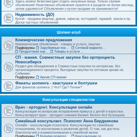
Здесь можно безвозмездно отдать ненужные вещи. Только свежие
объявления! Неактивные объявления хранятся в разделе не более месяца,
затем удаляются! Объявления о купле-продаже не принимаются!
Недвижимость (ДО)
Купля - продажа квартир, домов, офисов, коттеджей, гаражей, земли и пр.
Доска частных объявлений.
Шопинг-клуб
Коммерческие предложения
Коммерческие объявления - товары и услуги, закупки
Подфорумы:
Зарубежные покупки
Сетевой маркетинг, MLM
Продуктовая корзинка для вас и ваших детей
Товары и услуги для дома, строительства и ремонта. Бытовая техника.
СП - мания. Совместные закупки без оргпроцента.
Новосибирск
Раздел для объединения в Совместные покупки по интересам, без
организационного процента. Выгодные закупки по оптовым ценам на
Сибмаме
Подфорумы:
Архив СП-мании
Фанаты шопинга - хвастушки и болтушки
Для фанатов шопинга :) Что? Где? Почем?
Консультации специалистов
Врач - ортодонт. Консультации онлайн
Консультации по вопросам исправления прикуса у детей и взрослых.
Консультирует врач - ортодонт клиники Баланс Белого Ася Кузнецова.
Семейный консультант. Психолог Анна Бердникова
Онлайн - консультации психолога. Консультации по семейным
отношениям, по воспитанию и развитию детей. О том, как достичь
благополучия и взаимопонимания в семейной жизни.
Подфорумы:
Копилка родительского опыта
Консультации сексолога (18+)