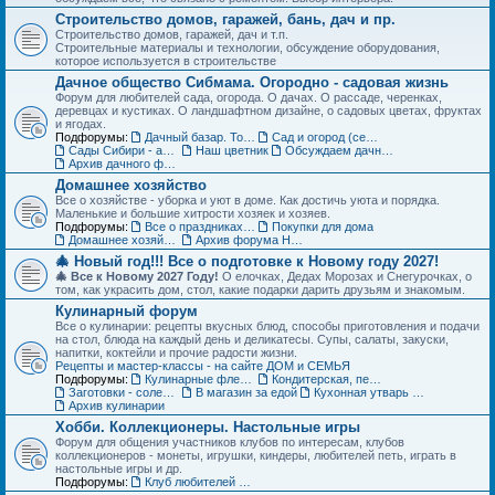
Строительство домов, гаражей, бань, дач и пр.
Строительство домов, гаражей, дач и т.п.
Строительные материалы и технологии, обсуждение оборудования,
которое используется в строительстве
Дачное общество Сибмама. Огородно - садовая жизнь
Форум для любителей сада, огорода. О дачах. О рассаде, черенках,
деревцах и кустиках. О ландшафтном дизайне, о садовых цветах, фруктах
и ягодах.
Подфорумы:
Дачный базар. Товары для дачи, сада и огорода
Сад и огород (семена, рассада, урожай)
Сады Сибири - авторские темы
Наш цветник
Обсуждаем дачные места - садовые общества
Архив дачного форума
Домашнее хозяйство
Все о хозяйстве - уборка и уют в доме. Как достичь уюта и порядка.
Маленькие и большие хитрости хозяек и хозяев.
Подфорумы:
Все о праздниках и подарках
Покупки для дома
Домашнее хозяйство. Архив форума
Архив форума Новый год
🎄 Новый год!!! Все о подготовке к Новому году 2027!
🎄 Все к Новому 2027 Году!
О елочках, Дедах Морозах и Снегурочках, о
том, как украсить дом, стол, какие подарки дарить друзьям и знакомым.
Кулинарный форум
Все о кулинарии: рецепты вкусных блюд, способы приготовления и подачи
на стол, блюда на каждый день и деликатесы. Супы, салаты, закуски,
напитки, коктейли и прочие радости жизни.
Рецепты и мастер-классы - на сайте ДОМ и СЕМЬЯ
Подфорумы:
Кулинарные флешмобы
Кондитерская, пекарня
Заготовки - соленья, варенья, маринады и пр.
В магазин за едой
Кухонная утварь - посуда и техника
Архив кулинарии
Хобби. Коллекционеры. Настольные игры
Форум для общения участников клубов по интересам, клубов
коллекционеров - монеты, игрушки, киндеры, любителей петь, играть в
настольные игры и др.
Подфорумы:
Клуб любителей кукол