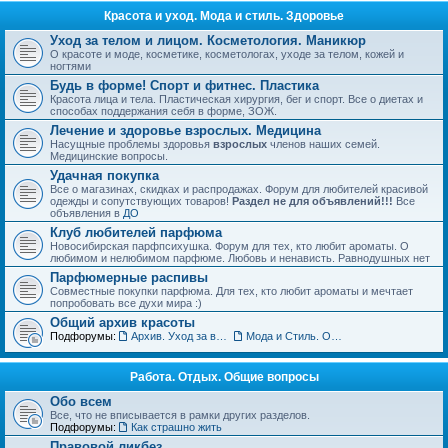
Красота и уход. Мода и стиль. Здоровье
Уход за телом и лицом. Косметология. Маникюр
О красоте и моде, косметике, косметологах, уходе за телом, кожей и
ногтями
Будь в форме! Спорт и фитнес. Пластика
Красота лица и тела. Пластическая хирургия, бег и спорт. Все о диетах и
способах поддержания себя в форме, ЗОЖ.
Лечение и здоровье взрослых. Медицина
Насущные проблемы здоровья
взрослых
членов наших семей.
Медицинские вопросы.
Удачная покупка
Все о магазинах, скидках и распродажах. Форум для любителей красивой
одежды и сопутствующих товаров!
Раздел не для объявлений!!!
Все
объявления в
ДО
Клуб любителей парфюма
Новосибирская парфпсихушка. Форум для тех, кто любит ароматы. О
любимом и нелюбимом парфюме. Любовь и ненависть. Равнодушных нет
Парфюмерные распивы
Совместные покупки парфюма. Для тех, кто любит ароматы и мечтает
попробовать все духи мира :)
Общий архив красоты
Подфорумы:
Архив. Уход за волосами. Прически
Мода и Стиль. Обсуждение тенденций
Работа. Отдых. Общие вопросы
Обо всем
Все, что не вписывается в рамки других разделов.
Подфорумы:
Как страшно жить
Правовой ликбез