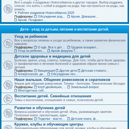
Все о родах и роддомах Новосибирска и других городов. Выбор роддома,
списки: что взять с собой в роддом на роды. Как настроиться на роды, как
рожать.
✴ Рейтинг роддомов Новосибирска 2025
Подфорумы:
Обсуждение роддомов
Архив. Домашние роды
Архив. Поздравления с рождением
Дети - уход за детьми, питание и воспитание детей.
Уход за ребенком
Все о вопросах гигиены и ухода за ребенком, а также развития физических
навыков.
Подфорумы:
О еде. Все о детском питании
Грудное вскармливание
Уход за ребенком. Архив форума
Архив форума Товары для детей
Детское здоровье и медицина для детей
Болезни, врачи, уход, советы, помощь. Для того, чтобы дети были здоровы.
О профилактике и лечении болезней и здоровом образе жизни семьи с
детьми
Подфорумы:
Вакцинация
Другие дети
Детская стоматология
Аллергология, дерматология, иммунология
Обсуждение лечебных учреждений и медицинских специалистов
Наши малыши. Общение ровесников и соратников
Форум для общения ровесников. Топики - болталки. Тематические беседки
Подфорумы:
Клуб двойняшек, тройняшек и так далее... :)
Земельный вопрос
Многодетные сибмамы
Воспитание детей. Семейные отношения
Темы о воспитании, отношениях в семье, психологии детей.
Развитие и обучение детей
Вопросы развития и обучения детей. Игры, развивающие занятия.
Полезные книги, презентации, идеи.
Подфорумы:
Поделки - мастерим с детьми
Детские книги, фильмы, аудиосказки
Кружки, клубы и обучающие центры
Дополнительное образование для детей: кружки, клубы и обучающие