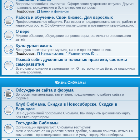
Вопросы о пособиях, выплатах. Оформление декретного отпуска. Другие
правовые, юридические и бухгалтерские вопросы
Подфорумы:
Банки и финансы
Работа и обучение. Свой бизнес. Для взрослых
Профессиональное общение. Разговоры о предпринимательстве, работе и
карьерном росте. Об обучении после школы и повышении квалификации.
О вере
Мирное общение, обсуждение вопросов веры, религиозного воспитания
детей
Культурная жизнь
Беседуем о литературе, музыке, кино и прочих увлечениях.
Подфорумы:
Наука и жизнь
Развлечения. Юмор, анекдоты. Игры, задачки и тесты
Познай себя: духовные и телесные практики, системы
саморазвития
Все о самопознании и саморазвитии. От астрологии до йоги, от соционики
до нумерологии.
Жизнь Сибмамы
Обсуждение сайта и форума
Вопросы, комментарии, замечания, предложения по работе сайта и
форума.
Клуб Сибмама. Скидки в Новосибирске. Скидки в
Барнауле
Все о Дисконтной программе Сибмама. Как получить дисконтную карту.
Как стать партнером
Тест-драйв Сибмамы
Организации предлагают, Сибмамы тестируют!
Можно записаться на участие в тест-драйве, а можно почитать отзывы о
компаниях - производителях товаров и услуг города Новосибирска.