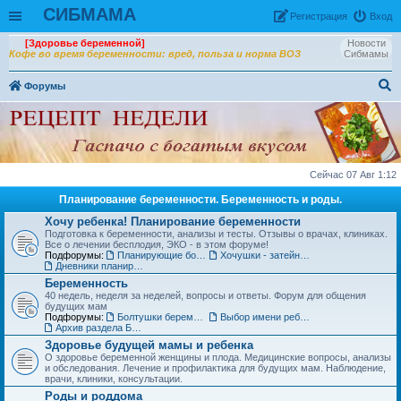
СИБМАМА
Рeгиcтpaция
Вход
[Здоровье беременной]
Новости
Кофе во время беременности: вред, польза и норма ВОЗ
Сибмамы
Форумы
ои
ск
Сейчас 07 Авг 1:12
Планирование беременности. Беременность и роды.
Хочу ребенка! Планирование беременности
Подготовка к беременности, анализы и тесты. Отзывы о врачах, клиниках.
Все о лечении бесплодия, ЭКО - в этом форуме!
Подфорумы:
Планирующие болтушки
Хочушки - затейницы
Дневники планирования беременности
Беременность
40 недель, неделя за неделей, вопросы и ответы. Форум для общения
будущих мам
Подфорумы:
Болтушки беременных
Выбор имени ребенку
Архив раздела Беременность
Здоровье будущей мамы и ребенка
О здоровье беременной женщины и плода. Медицинские вопросы, анализы
и обследования. Лечение и профилактика для будущих мам. Наблюдение,
врачи, клиники, консультации.
Роды и роддома