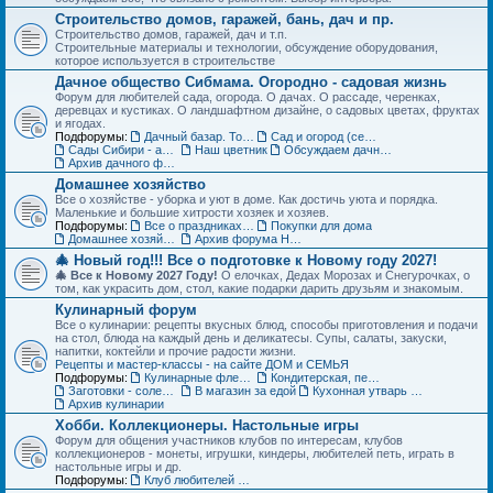
Строительство домов, гаражей, бань, дач и пр.
Строительство домов, гаражей, дач и т.п.
Строительные материалы и технологии, обсуждение оборудования,
которое используется в строительстве
Дачное общество Сибмама. Огородно - садовая жизнь
Форум для любителей сада, огорода. О дачах. О рассаде, черенках,
деревцах и кустиках. О ландшафтном дизайне, о садовых цветах, фруктах
и ягодах.
Подфорумы:
Дачный базар. Товары для дачи, сада и огорода
Сад и огород (семена, рассада, урожай)
Сады Сибири - авторские темы
Наш цветник
Обсуждаем дачные места - садовые общества
Архив дачного форума
Домашнее хозяйство
Все о хозяйстве - уборка и уют в доме. Как достичь уюта и порядка.
Маленькие и большие хитрости хозяек и хозяев.
Подфорумы:
Все о праздниках и подарках
Покупки для дома
Домашнее хозяйство. Архив форума
Архив форума Новый год
🎄 Новый год!!! Все о подготовке к Новому году 2027!
🎄 Все к Новому 2027 Году!
О елочках, Дедах Морозах и Снегурочках, о
том, как украсить дом, стол, какие подарки дарить друзьям и знакомым.
Кулинарный форум
Все о кулинарии: рецепты вкусных блюд, способы приготовления и подачи
на стол, блюда на каждый день и деликатесы. Супы, салаты, закуски,
напитки, коктейли и прочие радости жизни.
Рецепты и мастер-классы - на сайте ДОМ и СЕМЬЯ
Подфорумы:
Кулинарные флешмобы
Кондитерская, пекарня
Заготовки - соленья, варенья, маринады и пр.
В магазин за едой
Кухонная утварь - посуда и техника
Архив кулинарии
Хобби. Коллекционеры. Настольные игры
Форум для общения участников клубов по интересам, клубов
коллекционеров - монеты, игрушки, киндеры, любителей петь, играть в
настольные игры и др.
Подфорумы:
Клуб любителей кукол