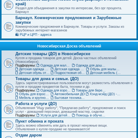
край)
Раздел для объединения в закупки по интересам, без орг процента.
Барнаул
Барнаул. Коммерческие предложения и Зарубежные
закупки
Коммерческие предложения в Барнауле. Товары и услуги. Заказы из
зарубежных интернет-магазинов
🛍️ РЦР и ЦРП - адреса
Новосибирская Доска объявлений
Детские товары (ДО) в Новосибирске
Купля и продажа товаров для детей. Доска частных объявлений
(Новосибирск).
Подфорумы:
Одежда для малышей до года (до 85 см)
Одежда для дошкольников (от 86 до 121 см)
Детская одежда на рост от 122 до 151 см
Детская одежда для подростков 152 см и выше
Обувь для малышей и дошколят (до 30 размера) (ДО)
Детская обувь от 31 до 36 размера (ДО)
Подростковая обувь от 37 размера (ДО)
Детская мебель (ДО)
Товары для дома и семьи. (ДО)
Здесь зарегистрированные пользователи могут разместить объявления о
купле и продаже предметов быта, техники и др.
Подфорумы:
Одежда для взрослых (ДО)
Товары для беременных и кормящих (ДО)
Обувь для взрослых (ДО)
Автомобильная ДО
Хэнд-мэйд (ДО) - Ручная работа. Объявления
Мебель и крупногабаритные товары для дома(ДО)
Бытовая техника, компьютеры и телефоны (ДО)
Работа и услуги (ДО)
Объявления "Ищу работу", "Предлагаю работу", предложение и поиск
услуг - домашний персонал, домашний мастер, сиделки
Подфорумы:
Услуги для детей. Объявления
Помощь в обучении. Репетиторы (ДО)
Пункт обмена и проката
Здесь можно обменять или дать в прокат ненужные вещи.
Объявления о купле-продаже не принимаются!
Отдам даром