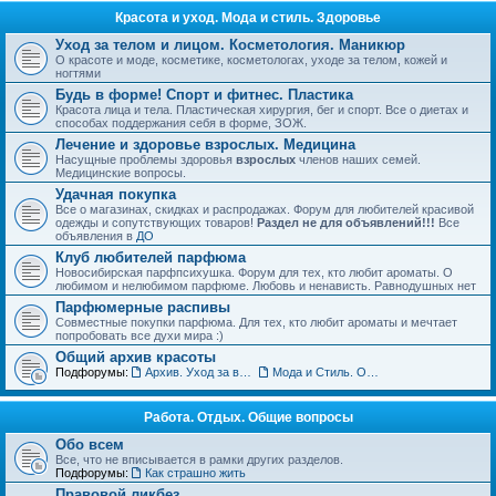
Красота и уход. Мода и стиль. Здоровье
Уход за телом и лицом. Косметология. Маникюр
О красоте и моде, косметике, косметологах, уходе за телом, кожей и
ногтями
Будь в форме! Спорт и фитнес. Пластика
Красота лица и тела. Пластическая хирургия, бег и спорт. Все о диетах и
способах поддержания себя в форме, ЗОЖ.
Лечение и здоровье взрослых. Медицина
Насущные проблемы здоровья
взрослых
членов наших семей.
Медицинские вопросы.
Удачная покупка
Все о магазинах, скидках и распродажах. Форум для любителей красивой
одежды и сопутствующих товаров!
Раздел не для объявлений!!!
Все
объявления в
ДО
Клуб любителей парфюма
Новосибирская парфпсихушка. Форум для тех, кто любит ароматы. О
любимом и нелюбимом парфюме. Любовь и ненависть. Равнодушных нет
Парфюмерные распивы
Совместные покупки парфюма. Для тех, кто любит ароматы и мечтает
попробовать все духи мира :)
Общий архив красоты
Подфорумы:
Архив. Уход за волосами. Прически
Мода и Стиль. Обсуждение тенденций
Работа. Отдых. Общие вопросы
Обо всем
Все, что не вписывается в рамки других разделов.
Подфорумы:
Как страшно жить
Правовой ликбез