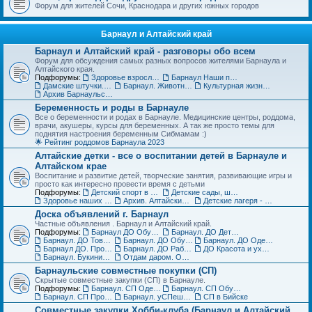
Форум для жителей Сочи, Краснодара и других южных городов
Барнаул и Алтайский край
Барнаул и Алтайский край - разговоры обо всем
Форум для обсуждения самых разных вопросов жителями Барнаула и
Алтайского края.
Подфорумы:
Здоровье взрослых в Барнауле
Барнаул Наши праздники
Дамские штучки. Красота, уход, пластическая хирургия в Барнауле
Барнаул. Животные и растения, флора и фауна
Культурная жизнь в Барнауле для взрослых и детей
Архив Барнаульского раздела
Беременность и роды в Барнауле
Все о беременности и родах в Барнауле. Медицинские центры, роддома,
врачи, акушеры, курсы для беременных. А так же просто темы для
поднятия настроения беременным Сибмамам :)
🌟 Рейтинг роддомов Барнаула 2023
Алтайские детки - все о воспитании детей в Барнауле и
Алтайском крае
Воспитание и развитие детей, творческие занятия, развивающие игры и
просто как интересно провести время с детьми
Подфорумы:
Детский спорт в Барнауле и Алтайском крае
Детские сады, школы, вузы, ссузы Барнаула и Алтайского края
Здоровье наших деток - Барнаул
Архив. Алтайские детки
Детские лагеря - летние, пришкольные, языковые
Доска объявлений г. Барнаул
Частные объявления . Барнаул и Алтайский край.
Подфорумы:
Барнаул ДО Обувь для детей
Барнаул. ДО Детская одежда
Барнаул. ДО Товары для детей
Барнаул. ДО Обувь для взрослых
Барнаул. ДО Одежда для взрослых
Барнаул ДО. Продажа животных и растений
Барнаул. ДО Работа и услуги
ДО Красота и уход за телом в Барнауле
Барнаул. Букинист - ДО Книги и журналы
Отдам даром. Объявления в Барнауле
Барнаульские совместные покупки (СП)
Скрытые совместные закупки (СП) в Барнауле.
Подфорумы:
Барнаул. СП Одежда (взрослая и детская)
Барнаул. СП Обувь, галантерея и аксессуары
Барнаул. СП Прочие товары
Барнаул. уСПешная песочница
СП в Бийске
Совместные закупки Хобби-клуба (Барнаул и Алтайский