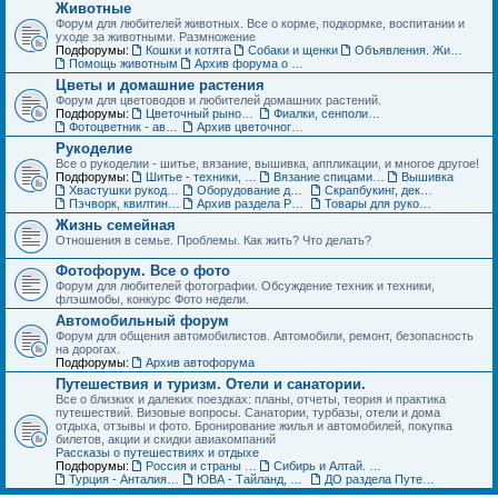
Животные
Форум для любителей животных. Все о корме, подкормке, воспитании и
уходе за животными. Размножение
Подфорумы:
Кошки и котята
Собаки и щенки
Объявления. Животные. Покупка, продажа, обмен и др.
Помощь животным
Архив форума о домашних животных
Цветы и домашние растения
Форум для цветоводов и любителей домашних растений.
Подфорумы:
Цветочный рынок. Объявления по домашним растениям
Фиалки, сенполии, глоксинии и компания. Геснериевые
Фотоцветник - авторские темы
Архив цветочного форума
Рукоделие
Все о рукоделии - шитье, вязание, вышивка, аппликации, и многое другое!
Подфорумы:
Шитье - техники, выкройки, обсуждение
Вязание спицами и крючком - схемы, фото, работы
Вышивка
Хвастушки рукодельниц
Оборудование для рукоделия
Скрапбукинг, декупаж, квилинг
Пэчворк, квилтинг,- лоскутное шитье
Архив раздела Рукоделие
Товары для рукоделия (ДО) Объявления
Жизнь семейная
Отношения в семье. Проблемы. Как жить? Что делать?
Фотофорум. Все о фото
Форум для любителей фотографии. Обсуждение техник и техники,
флэшмобы, конкурс Фото недели.
Автомобильный форум
Форум для общения автомобилистов. Автомобили, ремонт, безопасность
на дорогах.
Подфорумы:
Архив автофорума
Путешествия и туризм. Отели и санатории.
Все о близких и далеких поездках: планы, отчеты, теория и практика
путешествий. Визовые вопросы. Санатории, турбазы, отели и дома
отдыха, отзывы и фото. Бронирование жилья и автомобилей, покупка
билетов, акции и скидки авиакомпаний
Рассказы о путешествиях и отдыхе
Подфорумы:
Россия и страны ближнего зарубежья (СНГ)
Сибирь и Алтай. Активный отдых и туризм
Турция - Анталия, Мармарис, Стамбул
ЮВА - Тайланд, Вьетнам, Китай, Индия и другие страны
ДО раздела Путешествия. Жилье, туры, экскурсии