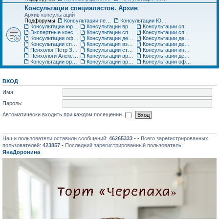
Консультации специалистов. Архив
Архив консультаций
Подфорумы:
Консультации педиатра
Консультации Юриста
Консультации юриста
Консультации врачей Центров семейной медицины
Консультации специалистов медицинского центра «Ласточка»
Экспертные консультации врачей «Клиники Пасман». Закрыто
Консультации специалистов медицинского центра АСТРА-МЕД
Консультации специалистов медицинского центра Авиценна
Консультации офтальмолога Игоря Плисова
Консультации детского офтальмолога клиники микрохирургии глаза ВИЖУ
Консультации детского уролога, детского хирурга
Консультации специалистов по грудному вскармливанию
Консультация взрослого невролога
Консультации детского невролога
Психолог Пётр Зарубин
Консультации стоматолога
Консультации инструкторов по материнскому искусству
Психологи Александр и Катерина Коломиец. Консультации по широкому кругу вопросов
Консультации врача гинеколога, детского гинеколога, оперирующего гинеколога
Консультации детских специалистов ЦНМТ
Консультации врача-педиатра Медицинского центра Юнона
Консультации врача-ортодонта
Консультации офтальмолога. Архив
ВХОД
Имя:
Пароль:
Автоматически входить при каждом посещении
Наши пользователи оставили сообщений:
46265333
• • Всего зарегистрированных
пользователей:
423857
• Последний зарегистрированный пользователь:
ЯнаДоронина