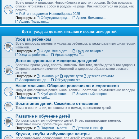
Все о родах и роддомах Новосибирска и других городов. Выбор роддома,
списки: что взять с собой в роддом на роды. Как настроиться на роды, как
рожать.
✴ Рейтинг роддомов Новосибирска 2025
Подфорумы:
Обсуждение роддомов
Архив. Домашние роды
Архив. Поздравления с рождением
Дети - уход за детьми, питание и воспитание детей.
Уход за ребенком
Все о вопросах гигиены и ухода за ребенком, а также развития физических
навыков.
Подфорумы:
О еде. Все о детском питании
Грудное вскармливание
Уход за ребенком. Архив форума
Архив форума Товары для детей
Детское здоровье и медицина для детей
Болезни, врачи, уход, советы, помощь. Для того, чтобы дети были здоровы.
О профилактике и лечении болезней и здоровом образе жизни семьи с
детьми
Подфорумы:
Вакцинация
Другие дети
Детская стоматология
Аллергология, дерматология, иммунология
Обсуждение лечебных учреждений и медицинских специалистов
Наши малыши. Общение ровесников и соратников
Форум для общения ровесников. Топики - болталки. Тематические беседки
Подфорумы:
Клуб двойняшек, тройняшек и так далее... :)
Земельный вопрос
Многодетные сибмамы
Воспитание детей. Семейные отношения
Темы о воспитании, отношениях в семье, психологии детей.
Развитие и обучение детей
Вопросы развития и обучения детей. Игры, развивающие занятия.
Полезные книги, презентации, идеи.
Подфорумы:
Поделки - мастерим с детьми
Детские книги, фильмы, аудиосказки
Кружки, клубы и обучающие центры
Дополнительное образование для детей: кружки, клубы и обучающие