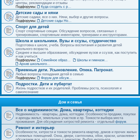
центры, рекомендации и отзывы
Подфорумы:
Куда сходить с ребенком. Детские театры, развлекательные центры, выставки и музеи
Детские сады и няни
Детские садики, все о них. Няни, выбор и другие вопросы.
Подфорумы:
Детские сады Новосибирска: адреса и отзывы
Спорт для детей
Спорт спортивные секции. Обсуждение вопросов, связанных с
тренировками, спортивным инвентарем, тренерами и инструкторами.
Школа и школьники. Вузы и ссузы, студенчество
Подготовка к школе, учеба. Вопросы воспитания и развития детей
школьного возраста.
Среднее и высшее образование, обсуждение вузов и ссузов, как поступить
и как учиться.
Подфорумы:
Семейное образование. Экстернат
Школы и гимназии Новосибирска и НСО: отзывы о школах и учителях
Архив школьного раздела
Приемные дети. Усыновление. Опека. Патронат.
Любые вопросы попадания детей в семью
Подфорумы:
Форум для обсуждения личных историй наставничества и опеки
Подростки. Дети и пубертат
Жизнь подростков и их родителей. Проблемы роста, психология и
самопознание
Дом и семья
Все о недвижимости. Дома, квартиры, коттеджи
Недвижимость - квартиры, дома, коттеджи. Особенности продажи, покупки
и аренды жилья, земельных участков и пр. Тонкости выбора места
проживания. Для обсуждения хитростей ремонта - отдельный
форум
.
Ремонт и интерьер
Особенности, хитрости и тонкости ремонта квартир, домов и прочих жилых
и нежилых помещений. Окна, двери, сантехника, обои, краски, шпаклевки -
обсуждаем все, что связано с ремонтом. Выбор интерьера.