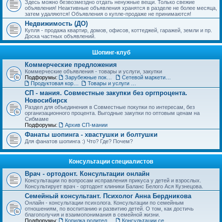
Здесь можно безвозмездно отдать ненужные вещи. Только свежие
объявления! Неактивные объявления хранятся в разделе не более месяца,
затем удаляются! Объявления о купле-продаже не принимаются!
Недвижимость (ДО)
Купля - продажа квартир, домов, офисов, коттеджей, гаражей, земли и пр.
Доска частных объявлений.
Шопинг-клуб
Коммерческие предложения
Коммерческие объявления - товары и услуги, закупки
Подфорумы:
Зарубежные покупки
Сетевой маркетинг, MLM
Продуктовая корзинка для вас и ваших детей
Товары и услуги для дома, строительства и ремонта. Бытовая техника.
СП - мания. Совместные закупки без оргпроцента.
Новосибирск
Раздел для объединения в Совместные покупки по интересам, без
организационного процента. Выгодные закупки по оптовым ценам на
Сибмаме
Подфорумы:
Архив СП-мании
Фанаты шопинга - хвастушки и болтушки
Для фанатов шопинга :) Что? Где? Почем?
Консультации специалистов
Врач - ортодонт. Консультации онлайн
Консультации по вопросам исправления прикуса у детей и взрослых.
Консультирует врач - ортодонт клиники Баланс Белого Ася Кузнецова.
Семейный консультант. Психолог Анна Бердникова
Онлайн - консультации психолога. Консультации по семейным
отношениям, по воспитанию и развитию детей. О том, как достичь
благополучия и взаимопонимания в семейной жизни.
Подфорумы:
Копилка родительского опыта
Консультации сексолога (18+)