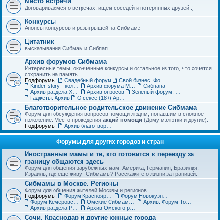
Место встречи
Договариваемся о встречах, ищем соседей и потерянных друзей :)
Конкурсы
Анонсы конкурсов и розыгрышей на Сибмаме
Цитатник
высказывания Сибмам и Сибпап
Архив форумов Сибмама
Интересные темы, оконченные конкурсы и остальное из того, что хочется
сохранить на память.
Подфорумы:
Свадебный форум
Свой бизнес. Форум для бизнес-леди
Kinder-story - коллекционирование игрушек из шоколадных яиц. Архив
Архив форума Место встречи
Сибпапа
Архив раздела Хэнд-мэйд (ДО)
Архив опросов
Зеленый форум. Архив
Гаджеты. Архив
О сексе (18+) Архив
Благотворительное родительское движение Сибмама
Форум для обсуждения вопросов помощи людям, попавшим в сложное
положение. Место проведения
акций помощи
(Дому малютки и другие).
Подфорумы:
Архив благотворительного форума
Форумы для других городов и стран
Иностранные мамы и те, кто готовится к переезду за
границу общаются здесь
Форум для общения зарубежных мам. Америка, Германия, Бразилия,
Израиль, где еще живут Сибмамы? Расскажите о жизни за границей.
Сибмамы в Москве. Регионы
Форум для общения жителей Москвы и регионов
Подфорумы:
Форум Красноярских мам и пап
Форум Новокузнецких мам и пап
Форум Кемеровских мам и пап
Омские Сибмамы общаются здесь :)
Архив. Форум Томских мам и пап
Архив раздела Регионы
Архив Омского раздела
Сочи, Краснодар и другие южные города