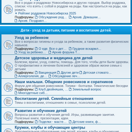
Все о родах и роддомах Новосибирска и других городов. Выбор роддома,
списки: что взять с собой в роддом на роды. Как настроиться на роды, как
рожать.
✴ Рейтинг роддомов Новосибирска 2025
Подфорумы:
Обсуждение роддомов
Архив. Домашние роды
Архив. Поздравления с рождением
Дети - уход за детьми, питание и воспитание детей.
Уход за ребенком
Все о вопросах гигиены и ухода за ребенком, а также развития физических
навыков.
Подфорумы:
О еде. Все о детском питании
Грудное вскармливание
Уход за ребенком. Архив форума
Архив форума Товары для детей
Детское здоровье и медицина для детей
Болезни, врачи, уход, советы, помощь. Для того, чтобы дети были здоровы.
О профилактике и лечении болезней и здоровом образе жизни семьи с
детьми
Подфорумы:
Вакцинация
Другие дети
Детская стоматология
Аллергология, дерматология, иммунология
Обсуждение лечебных учреждений и медицинских специалистов
Наши малыши. Общение ровесников и соратников
Форум для общения ровесников. Топики - болталки. Тематические беседки
Подфорумы:
Клуб двойняшек, тройняшек и так далее... :)
Земельный вопрос
Многодетные сибмамы
Воспитание детей. Семейные отношения
Темы о воспитании, отношениях в семье, психологии детей.
Развитие и обучение детей
Вопросы развития и обучения детей. Игры, развивающие занятия.
Полезные книги, презентации, идеи.
Подфорумы:
Поделки - мастерим с детьми
Детские книги, фильмы, аудиосказки
Кружки, клубы и обучающие центры
Дополнительное образование для детей: кружки, клубы и обучающие