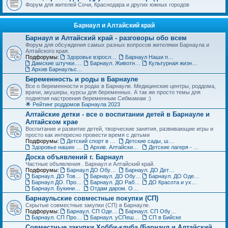
Форум для жителей Сочи, Краснодара и других южных городов
Барнаул и Алтайский край
Барнаул и Алтайский край - разговоры обо всем
Форум для обсуждения самых разных вопросов жителями Барнаула и
Алтайского края.
Подфорумы:
Здоровье взрослых в Барнауле
Барнаул Наши праздники
Дамские штучки. Красота, уход, пластическая хирургия в Барнауле
Барнаул. Животные и растения, флора и фауна
Культурная жизнь в Барнауле для взрослых и детей
Архив Барнаульского раздела
Беременность и роды в Барнауле
Все о беременности и родах в Барнауле. Медицинские центры, роддома,
врачи, акушеры, курсы для беременных. А так же просто темы для
поднятия настроения беременным Сибмамам :)
🌟 Рейтинг роддомов Барнаула 2023
Алтайские детки - все о воспитании детей в Барнауле и
Алтайском крае
Воспитание и развитие детей, творческие занятия, развивающие игры и
просто как интересно провести время с детьми
Подфорумы:
Детский спорт в Барнауле и Алтайском крае
Детские сады, школы, вузы, ссузы Барнаула и Алтайского края
Здоровье наших деток - Барнаул
Архив. Алтайские детки
Детские лагеря - летние, пришкольные, языковые
Доска объявлений г. Барнаул
Частные объявления . Барнаул и Алтайский край.
Подфорумы:
Барнаул ДО Обувь для детей
Барнаул. ДО Детская одежда
Барнаул. ДО Товары для детей
Барнаул. ДО Обувь для взрослых
Барнаул. ДО Одежда для взрослых
Барнаул ДО. Продажа животных и растений
Барнаул. ДО Работа и услуги
ДО Красота и уход за телом в Барнауле
Барнаул. Букинист - ДО Книги и журналы
Отдам даром. Объявления в Барнауле
Барнаульские совместные покупки (СП)
Скрытые совместные закупки (СП) в Барнауле.
Подфорумы:
Барнаул. СП Одежда (взрослая и детская)
Барнаул. СП Обувь, галантерея и аксессуары
Барнаул. СП Прочие товары
Барнаул. уСПешная песочница
СП в Бийске
Совместные закупки Хобби-клуба (Барнаул и Алтайский