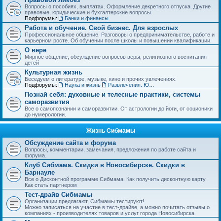
Вопросы о пособиях, выплатах. Оформление декретного отпуска. Другие
правовые, юридические и бухгалтерские вопросы
Подфорумы:
Банки и финансы
Работа и обучение. Свой бизнес. Для взрослых
Профессиональное общение. Разговоры о предпринимательстве, работе и
карьерном росте. Об обучении после школы и повышении квалификации.
О вере
Мирное общение, обсуждение вопросов веры, религиозного воспитания
детей
Культурная жизнь
Беседуем о литературе, музыке, кино и прочих увлечениях.
Подфорумы:
Наука и жизнь
Развлечения. Юмор, анекдоты. Игры, задачки и тесты
Познай себя: духовные и телесные практики, системы
саморазвития
Все о самопознании и саморазвитии. От астрологии до йоги, от соционики
до нумерологии.
Жизнь Сибмамы
Обсуждение сайта и форума
Вопросы, комментарии, замечания, предложения по работе сайта и
форума.
Клуб Сибмама. Скидки в Новосибирске. Скидки в
Барнауле
Все о Дисконтной программе Сибмама. Как получить дисконтную карту.
Как стать партнером
Тест-драйв Сибмамы
Организации предлагают, Сибмамы тестируют!
Можно записаться на участие в тест-драйве, а можно почитать отзывы о
компаниях - производителях товаров и услуг города Новосибирска.