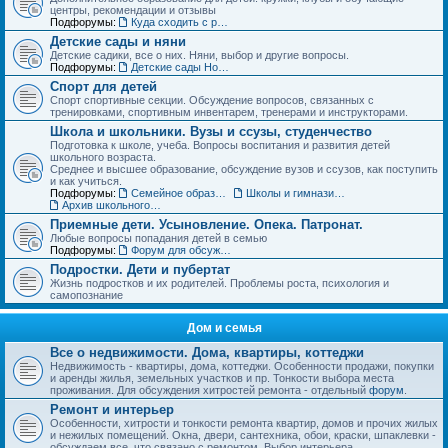
центры, рекомендации и отзывы
Подфорумы:
Куда сходить с ребенком. Детские театры, развлекательные центры, выставки и музеи
Детские сады и няни
Детские садики, все о них. Няни, выбор и другие вопросы.
Подфорумы:
Детские сады Новосибирска: адреса и отзывы
Спорт для детей
Спорт спортивные секции. Обсуждение вопросов, связанных с
тренировками, спортивным инвентарем, тренерами и инструкторами.
Школа и школьники. Вузы и ссузы, студенчество
Подготовка к школе, учеба. Вопросы воспитания и развития детей
школьного возраста.
Среднее и высшее образование, обсуждение вузов и ссузов, как поступить
и как учиться.
Подфорумы:
Семейное образование. Экстернат
Школы и гимназии Новосибирска и НСО: отзывы о школах и учителях
Архив школьного раздела
Приемные дети. Усыновление. Опека. Патронат.
Любые вопросы попадания детей в семью
Подфорумы:
Форум для обсуждения личных историй наставничества и опеки
Подростки. Дети и пубертат
Жизнь подростков и их родителей. Проблемы роста, психология и
самопознание
Дом и семья
Все о недвижимости. Дома, квартиры, коттеджи
Недвижимость - квартиры, дома, коттеджи. Особенности продажи, покупки
и аренды жилья, земельных участков и пр. Тонкости выбора места
проживания. Для обсуждения хитростей ремонта - отдельный
форум
.
Ремонт и интерьер
Особенности, хитрости и тонкости ремонта квартир, домов и прочих жилых
и нежилых помещений. Окна, двери, сантехника, обои, краски, шпаклевки -
обсуждаем все, что связано с ремонтом. Выбор интерьера.