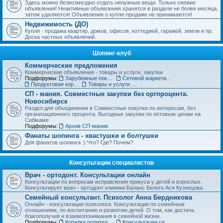
Здесь можно безвозмездно отдать ненужные вещи. Только свежие
объявления! Неактивные объявления хранятся в разделе не более месяца,
затем удаляются! Объявления о купле-продаже не принимаются!
Недвижимость (ДО)
Купля - продажа квартир, домов, офисов, коттеджей, гаражей, земли и пр.
Доска частных объявлений.
Шопинг-клуб
Коммерческие предложения
Коммерческие объявления - товары и услуги, закупки
Подфорумы:
Зарубежные покупки
Сетевой маркетинг, MLM
Продуктовая корзинка для вас и ваших детей
Товары и услуги для дома, строительства и ремонта. Бытовая техника.
СП - мания. Совместные закупки без оргпроцента.
Новосибирск
Раздел для объединения в Совместные покупки по интересам, без
организационного процента. Выгодные закупки по оптовым ценам на
Сибмаме
Подфорумы:
Архив СП-мании
Фанаты шопинга - хвастушки и болтушки
Для фанатов шопинга :) Что? Где? Почем?
Консультации специалистов
Врач - ортодонт. Консультации онлайн
Консультации по вопросам исправления прикуса у детей и взрослых.
Консультирует врач - ортодонт клиники Баланс Белого Ася Кузнецова.
Семейный консультант. Психолог Анна Бердникова
Онлайн - консультации психолога. Консультации по семейным
отношениям, по воспитанию и развитию детей. О том, как достичь
благополучия и взаимопонимания в семейной жизни.
Подфорумы:
Копилка родительского опыта
Консультации сексолога (18+)