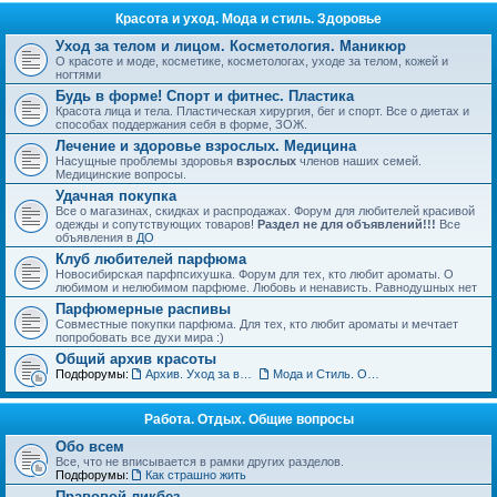
Красота и уход. Мода и стиль. Здоровье
Уход за телом и лицом. Косметология. Маникюр
О красоте и моде, косметике, косметологах, уходе за телом, кожей и
ногтями
Будь в форме! Спорт и фитнес. Пластика
Красота лица и тела. Пластическая хирургия, бег и спорт. Все о диетах и
способах поддержания себя в форме, ЗОЖ.
Лечение и здоровье взрослых. Медицина
Насущные проблемы здоровья
взрослых
членов наших семей.
Медицинские вопросы.
Удачная покупка
Все о магазинах, скидках и распродажах. Форум для любителей красивой
одежды и сопутствующих товаров!
Раздел не для объявлений!!!
Все
объявления в
ДО
Клуб любителей парфюма
Новосибирская парфпсихушка. Форум для тех, кто любит ароматы. О
любимом и нелюбимом парфюме. Любовь и ненависть. Равнодушных нет
Парфюмерные распивы
Совместные покупки парфюма. Для тех, кто любит ароматы и мечтает
попробовать все духи мира :)
Общий архив красоты
Подфорумы:
Архив. Уход за волосами. Прически
Мода и Стиль. Обсуждение тенденций
Работа. Отдых. Общие вопросы
Обо всем
Все, что не вписывается в рамки других разделов.
Подфорумы:
Как страшно жить
Правовой ликбез