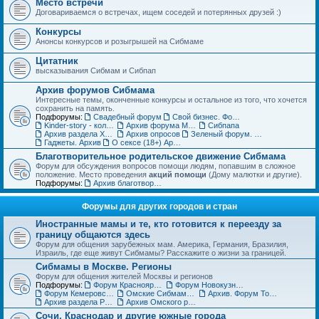
Место встречи
Договариваемся о встречах, ищем соседей и потерянных друзей :)
Конкурсы
Анонсы конкурсов и розыгрышей на Сибмаме
Цитатник
высказывания Сибмам и Сибпап
Архив форумов Сибмама
Интересные темы, оконченные конкурсы и остальное из того, что хочется
сохранить на память.
Подфорумы:
Свадебный форум
Свой бизнес. Форум для бизнес-леди
Kinder-story - коллекционирование игрушек из шоколадных яиц. Архив
Архив форума Место встречи
Сибпапа
Архив раздела Хэнд-мэйд (ДО)
Архив опросов
Зеленый форум. Архив
Гаджеты. Архив
О сексе (18+) Архив
Благотворительное родительское движение Сибмама
Форум для обсуждения вопросов помощи людям, попавшим в сложное
положение. Место проведения
акций помощи
(Дому малютки и другие).
Подфорумы:
Архив благотворительного форума
Форумы для других городов и стран
Иностранные мамы и те, кто готовится к переезду за
границу общаются здесь
Форум для общения зарубежных мам. Америка, Германия, Бразилия,
Израиль, где еще живут Сибмамы? Расскажите о жизни за границей.
Сибмамы в Москве. Регионы
Форум для общения жителей Москвы и регионов
Подфорумы:
Форум Красноярских мам и пап
Форум Новокузнецких мам и пап
Форум Кемеровских мам и пап
Омские Сибмамы общаются здесь :)
Архив. Форум Томских мам и пап
Архив раздела Регионы
Архив Омского раздела
Сочи, Краснодар и другие южные города