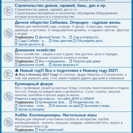
Строительство домов, гаражей, бань, дач и пр.
Строительство домов, гаражей, дач и т.п.
Строительные материалы и технологии, обсуждение оборудования,
которое используется в строительстве
Дачное общество Сибмама. Огородно - садовая жизнь
Форум для любителей сада, огорода. О дачах. О рассаде, черенках,
деревцах и кустиках. О ландшафтном дизайне, о садовых цветах, фруктах
и ягодах.
Подфорумы:
Дачный базар. Товары для дачи, сада и огорода
Сад и огород (семена, рассада, урожай)
Сады Сибири - авторские темы
Наш цветник
Обсуждаем дачные места - садовые общества
Архив дачного форума
Домашнее хозяйство
Все о хозяйстве - уборка и уют в доме. Как достичь уюта и порядка.
Маленькие и большие хитрости хозяек и хозяев.
Подфорумы:
Все о праздниках и подарках
Покупки для дома
Домашнее хозяйство. Архив форума
Архив форума Новый год
🎄 Новый год!!! Все о подготовке к Новому году 2027!
🎄 Все к Новому 2027 Году!
О елочках, Дедах Морозах и Снегурочках, о
том, как украсить дом, стол, какие подарки дарить друзьям и знакомым.
Кулинарный форум
Все о кулинарии: рецепты вкусных блюд, способы приготовления и подачи
на стол, блюда на каждый день и деликатесы. Супы, салаты, закуски,
напитки, коктейли и прочие радости жизни.
Рецепты и мастер-классы - на сайте ДОМ и СЕМЬЯ
Подфорумы:
Кулинарные флешмобы
Кондитерская, пекарня
Заготовки - соленья, варенья, маринады и пр.
В магазин за едой
Кухонная утварь - посуда и техника
Архив кулинарии
Хобби. Коллекционеры. Настольные игры
Форум для общения участников клубов по интересам, клубов
коллекционеров - монеты, игрушки, киндеры, любителей петь, играть в
настольные игры и др.
Подфорумы:
Клуб любителей кукол