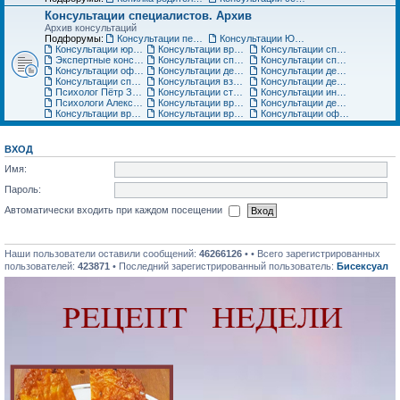
Консультации специалистов. Архив
Архив консультаций
Подфорумы:
Консультации педиатра
Консультации Юриста
Консультации юриста
Консультации врачей Центров семейной медицины
Консультации специалистов медицинского центра «Ласточка»
Экспертные консультации врачей «Клиники Пасман». Закрыто
Консультации специалистов медицинского центра АСТРА-МЕД
Консультации специалистов медицинского центра Авиценна
Консультации офтальмолога Игоря Плисова
Консультации детского офтальмолога клиники микрохирургии глаза ВИЖУ
Консультации детского уролога, детского хирурга
Консультации специалистов по грудному вскармливанию
Консультация взрослого невролога
Консультации детского невролога
Психолог Пётр Зарубин
Консультации стоматолога
Консультации инструкторов по материнскому искусству
Психологи Александр и Катерина Коломиец. Консультации по широкому кругу вопросов
Консультации врача гинеколога, детского гинеколога, оперирующего гинеколога
Консультации детских специалистов ЦНМТ
Консультации врача-педиатра Медицинского центра Юнона
Консультации врача-ортодонта
Консультации офтальмолога. Архив
ВХОД
Имя:
Пароль:
Автоматически входить при каждом посещении
Наши пользователи оставили сообщений:
46266126
• • Всего зарегистрированных
пользователей:
423871
• Последний зарегистрированный пользователь:
Бисексуал