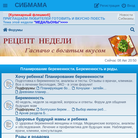
СИБМАМА
Рeгиcтpaция
Вход
[Кулинарный флешмоб]
Новости
ПРИГЛАШАЕМ ЛЮБИТЕЛЕЙ ГОТОВИТЬ И ВКУСНО ПОЕСТЬ
Сибмамы
Тема этой недели
"МЕДАЛЬОНЫ"
>>>>
Форумы
ои
ск
Сейчас 08 Авг 20:50
Планирование беременности. Беременность и роды.
Хочу ребенка! Планирование беременности
Подготовка к беременности, анализы и тесты. Отзывы о врачах, клиниках.
Все о лечении бесплодия, ЭКО - в этом форуме!
Подфорумы:
Планирующие болтушки
Хочушки - затейницы
Дневники планирования беременности
Беременность
40 недель, неделя за неделей, вопросы и ответы. Форум для общения
будущих мам
Подфорумы:
Болтушки беременных
Выбор имени ребенку
Архив раздела Беременность
Здоровье будущей мамы и ребенка
О здоровье беременной женщины и плода. Медицинские вопросы, анализы
и обследования. Лечение и профилактика для будущих мам. Наблюдение,
врачи, клиники, консультации.
Роды и роддома