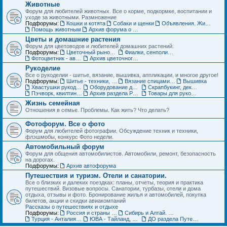
Животные
Форум для любителей животных. Все о корме, подкормке, воспитании и
уходе за животными. Размножение
Подфорумы:
Кошки и котята
Собаки и щенки
Объявления. Животные. Покупка, продажа, обмен и др.
Помощь животным
Архив форума о домашних животных
Цветы и домашние растения
Форум для цветоводов и любителей домашних растений.
Подфорумы:
Цветочный рынок. Объявления по домашним растениям
Фиалки, сенполии, глоксинии и компания. Геснериевые
Фотоцветник - авторские темы
Архив цветочного форума
Рукоделие
Все о рукоделии - шитье, вязание, вышивка, аппликации, и многое другое!
Подфорумы:
Шитье - техники, выкройки, обсуждение
Вязание спицами и крючком - схемы, фото, работы
Вышивка
Хвастушки рукодельниц
Оборудование для рукоделия
Скрапбукинг, декупаж, квилинг
Пэчворк, квилтинг,- лоскутное шитье
Архив раздела Рукоделие
Товары для рукоделия (ДО) Объявления
Жизнь семейная
Отношения в семье. Проблемы. Как жить? Что делать?
Фотофорум. Все о фото
Форум для любителей фотографии. Обсуждение техник и техники,
флэшмобы, конкурс Фото недели.
Автомобильный форум
Форум для общения автомобилистов. Автомобили, ремонт, безопасность
на дорогах.
Подфорумы:
Архив автофорума
Путешествия и туризм. Отели и санатории.
Все о близких и далеких поездках: планы, отчеты, теория и практика
путешествий. Визовые вопросы. Санатории, турбазы, отели и дома
отдыха, отзывы и фото. Бронирование жилья и автомобилей, покупка
билетов, акции и скидки авиакомпаний
Рассказы о путешествиях и отдыхе
Подфорумы:
Россия и страны ближнего зарубежья (СНГ)
Сибирь и Алтай. Активный отдых и туризм
Турция - Анталия, Мармарис, Стамбул
ЮВА - Тайланд, Вьетнам, Китай, Индия и другие страны
ДО раздела Путешествия. Жилье, туры, экскурсии