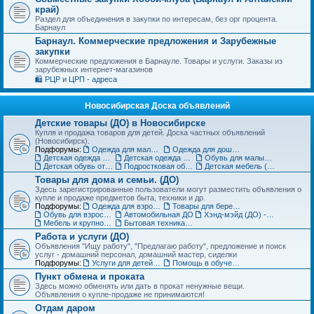
край)
Раздел для объединения в закупки по интересам, без орг процента.
Барнаул
Барнаул. Коммерческие предложения и Зарубежные
закупки
Коммерческие предложения в Барнауле. Товары и услуги. Заказы из
зарубежных интернет-магазинов
🛍️ РЦР и ЦРП - адреса
Новосибирская Доска объявлений
Детские товары (ДО) в Новосибирске
Купля и продажа товаров для детей. Доска частных объявлений
(Новосибирск).
Подфорумы:
Одежда для малышей до года (до 85 см)
Одежда для дошкольников (от 86 до 121 см)
Детская одежда на рост от 122 до 151 см
Детская одежда для подростков 152 см и выше
Обувь для малышей и дошколят (до 30 размера) (ДО)
Детская обувь от 31 до 36 размера (ДО)
Подростковая обувь от 37 размера (ДО)
Детская мебель (ДО)
Товары для дома и семьи. (ДО)
Здесь зарегистрированные пользователи могут разместить объявления о
купле и продаже предметов быта, техники и др.
Подфорумы:
Одежда для взрослых (ДО)
Товары для беременных и кормящих (ДО)
Обувь для взрослых (ДО)
Автомобильная ДО
Хэнд-мэйд (ДО) - Ручная работа. Объявления
Мебель и крупногабаритные товары для дома(ДО)
Бытовая техника, компьютеры и телефоны (ДО)
Работа и услуги (ДО)
Объявления "Ищу работу", "Предлагаю работу", предложение и поиск
услуг - домашний персонал, домашний мастер, сиделки
Подфорумы:
Услуги для детей. Объявления
Помощь в обучении. Репетиторы (ДО)
Пункт обмена и проката
Здесь можно обменять или дать в прокат ненужные вещи.
Объявления о купле-продаже не принимаются!
Отдам даром