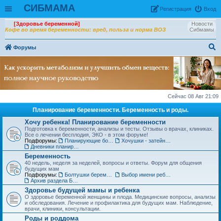
СИБМАМА
Рeгиcтpaция
Вход
[Здоровье беременной]
Новости
Кофе во время беременности: вред, польза и норма ВОЗ
Сибмамы
Форумы
ои
ск
Сейчас 08 Авг 21:09
Планирование беременности. Беременность и роды.
Хочу ребенка! Планирование беременности
Подготовка к беременности, анализы и тесты. Отзывы о врачах, клиниках.
Все о лечении бесплодия, ЭКО - в этом форуме!
Подфорумы:
Планирующие болтушки
Хочушки - затейницы
Дневники планирования беременности
Беременность
40 недель, неделя за неделей, вопросы и ответы. Форум для общения
будущих мам
Подфорумы:
Болтушки беременных
Выбор имени ребенку
Архив раздела Беременность
Здоровье будущей мамы и ребенка
О здоровье беременной женщины и плода. Медицинские вопросы, анализы
и обследования. Лечение и профилактика для будущих мам. Наблюдение,
врачи, клиники, консультации.
Роды и роддома