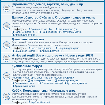
Строительство домов, гаражей, бань, дач и пр.
Строительство домов, гаражей, дач и т.п.
Строительные материалы и технологии, обсуждение оборудования,
которое используется в строительстве
Дачное общество Сибмама. Огородно - садовая жизнь
Форум для любителей сада, огорода. О дачах. О рассаде, черенках,
деревцах и кустиках. О ландшафтном дизайне, о садовых цветах, фруктах
и ягодах.
Подфорумы:
Дачный базар. Товары для дачи, сада и огорода
Сад и огород (семена, рассада, урожай)
Сады Сибири - авторские темы
Наш цветник
Обсуждаем дачные места - садовые общества
Архив дачного форума
Домашнее хозяйство
Все о хозяйстве - уборка и уют в доме. Как достичь уюта и порядка.
Маленькие и большие хитрости хозяек и хозяев.
Подфорумы:
Все о праздниках и подарках
Покупки для дома
Домашнее хозяйство. Архив форума
Архив форума Новый год
🎄 Новый год!!! Все о подготовке к Новому году 2027!
🎄 Все к Новому 2027 Году!
О елочках, Дедах Морозах и Снегурочках, о
том, как украсить дом, стол, какие подарки дарить друзьям и знакомым.
Кулинарный форум
Все о кулинарии: рецепты вкусных блюд, способы приготовления и подачи
на стол, блюда на каждый день и деликатесы. Супы, салаты, закуски,
напитки, коктейли и прочие радости жизни.
Рецепты и мастер-классы - на сайте ДОМ и СЕМЬЯ
Подфорумы:
Кулинарные флешмобы
Кондитерская, пекарня
Заготовки - соленья, варенья, маринады и пр.
В магазин за едой
Кухонная утварь - посуда и техника
Архив кулинарии
Хобби. Коллекционеры. Настольные игры
Форум для общения участников клубов по интересам, клубов
коллекционеров - монеты, игрушки, киндеры, любителей петь, играть в
настольные игры и др.
Подфорумы:
Клуб любителей кукол