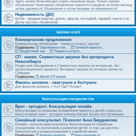
Здесь можно безвозмездно отдать ненужные вещи. Только свежие
объявления! Неактивные объявления хранятся в разделе не более месяца,
затем удаляются! Объявления о купле-продаже не принимаются!
Недвижимость (ДО)
Купля - продажа квартир, домов, офисов, коттеджей, гаражей, земли и пр.
Доска частных объявлений.
Шопинг-клуб
Коммерческие предложения
Коммерческие объявления - товары и услуги, закупки
Подфорумы:
Зарубежные покупки
Сетевой маркетинг, MLM
Продуктовая корзинка для вас и ваших детей
Товары и услуги для дома, строительства и ремонта. Бытовая техника.
СП - мания. Совместные закупки без оргпроцента.
Новосибирск
Раздел для объединения в Совместные покупки по интересам, без
организационного процента. Выгодные закупки по оптовым ценам на
Сибмаме
Подфорумы:
Архив СП-мании
Фанаты шопинга - хвастушки и болтушки
Для фанатов шопинга :) Что? Где? Почем?
Консультации специалистов
Врач - ортодонт. Консультации онлайн
Консультации по вопросам исправления прикуса у детей и взрослых.
Консультирует врач - ортодонт клиники Баланс Белого Ася Кузнецова.
Семейный консультант. Психолог Анна Бердникова
Онлайн - консультации психолога. Консультации по семейным
отношениям, по воспитанию и развитию детей. О том, как достичь
благополучия и взаимопонимания в семейной жизни.
Подфорумы:
Копилка родительского опыта
Консультации сексолога (18+)