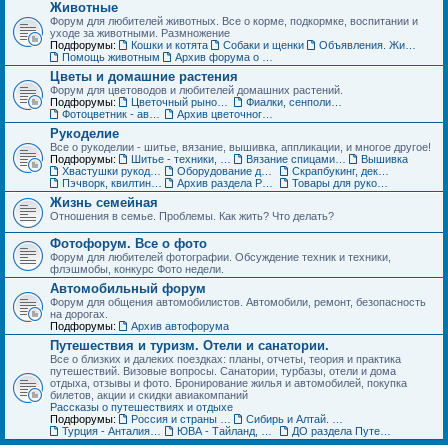
Животные
Форум для любителей животных. Все о корме, подкормке, воспитании и
уходе за животными. Размножение
Подфорумы:
Кошки и котята
Собаки и щенки
Объявления. Животные. Покупка, продажа, обмен и др.
Помощь животным
Архив форума о домашних животных
Цветы и домашние растения
Форум для цветоводов и любителей домашних растений.
Подфорумы:
Цветочный рынок. Объявления по домашним растениям
Фиалки, сенполии, глоксинии и компания. Геснериевые
Фотоцветник - авторские темы
Архив цветочного форума
Рукоделие
Все о рукоделии - шитье, вязание, вышивка, аппликации, и многое другое!
Подфорумы:
Шитье - техники, выкройки, обсуждение
Вязание спицами и крючком - схемы, фото, работы
Вышивка
Хвастушки рукодельниц
Оборудование для рукоделия
Скрапбукинг, декупаж, квилинг
Пэчворк, квилтинг,- лоскутное шитье
Архив раздела Рукоделие
Товары для рукоделия (ДО) Объявления
Жизнь семейная
Отношения в семье. Проблемы. Как жить? Что делать?
Фотофорум. Все о фото
Форум для любителей фотографии. Обсуждение техник и техники,
флэшмобы, конкурс Фото недели.
Автомобильный форум
Форум для общения автомобилистов. Автомобили, ремонт, безопасность
на дорогах.
Подфорумы:
Архив автофорума
Путешествия и туризм. Отели и санатории.
Все о близких и далеких поездках: планы, отчеты, теория и практика
путешествий. Визовые вопросы. Санатории, турбазы, отели и дома
отдыха, отзывы и фото. Бронирование жилья и автомобилей, покупка
билетов, акции и скидки авиакомпаний
Рассказы о путешествиях и отдыхе
Подфорумы:
Россия и страны ближнего зарубежья (СНГ)
Сибирь и Алтай. Активный отдых и туризм
Турция - Анталия, Мармарис, Стамбул
ЮВА - Тайланд, Вьетнам, Китай, Индия и другие страны
ДО раздела Путешествия. Жилье, туры, экскурсии