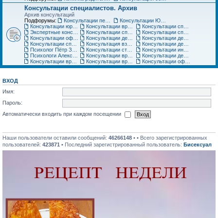
Консультации специалистов. Архив
Архив консультаций
Подфорумы:
Консультации педиатра
Консультации Юриста
Консультации юриста
Консультации врачей Центров семейной медицины
Консультации специалистов медицинского центра «Ласточка»
Экспертные консультации врачей «Клиники Пасман». Закрыто
Консультации специалистов медицинского центра АСТРА-МЕД
Консультации специалистов медицинского центра Авиценна
Консультации офтальмолога Игоря Плисова
Консультации детского офтальмолога клиники микрохирургии глаза ВИЖУ
Консультации детского уролога, детского хирурга
Консультации специалистов по грудному вскармливанию
Консультация взрослого невролога
Консультации детского невролога
Психолог Пётр Зарубин
Консультации стоматолога
Консультации инструкторов по материнскому искусству
Психологи Александр и Катерина Коломиец. Консультации по широкому кругу вопросов
Консультации врача гинеколога, детского гинеколога, оперирующего гинеколога
Консультации детских специалистов ЦНМТ
Консультации врача-педиатра Медицинского центра Юнона
Консультации врача-ортодонта
Консультации офтальмолога. Архив
ВХОД
Имя:
Пароль:
Автоматически входить при каждом посещении
Наши пользователи оставили сообщений:
46266148
• • Всего зарегистрированных
пользователей:
423871
• Последний зарегистрированный пользователь:
Бисексуал