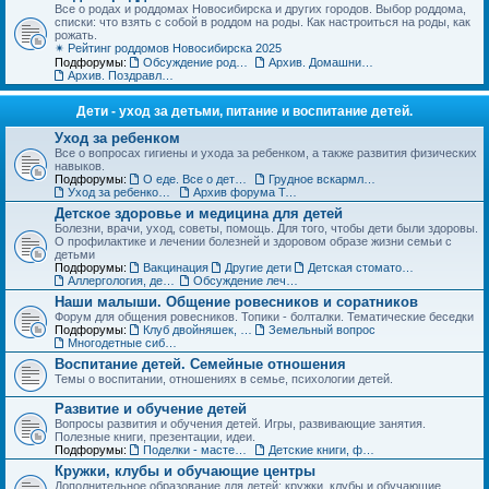
Все о родах и роддомах Новосибирска и других городов. Выбор роддома,
списки: что взять с собой в роддом на роды. Как настроиться на роды, как
рожать.
✴ Рейтинг роддомов Новосибирска 2025
Подфорумы:
Обсуждение роддомов
Архив. Домашние роды
Архив. Поздравления с рождением
Дети - уход за детьми, питание и воспитание детей.
Уход за ребенком
Все о вопросах гигиены и ухода за ребенком, а также развития физических
навыков.
Подфорумы:
О еде. Все о детском питании
Грудное вскармливание
Уход за ребенком. Архив форума
Архив форума Товары для детей
Детское здоровье и медицина для детей
Болезни, врачи, уход, советы, помощь. Для того, чтобы дети были здоровы.
О профилактике и лечении болезней и здоровом образе жизни семьи с
детьми
Подфорумы:
Вакцинация
Другие дети
Детская стоматология
Аллергология, дерматология, иммунология
Обсуждение лечебных учреждений и медицинских специалистов
Наши малыши. Общение ровесников и соратников
Форум для общения ровесников. Топики - болталки. Тематические беседки
Подфорумы:
Клуб двойняшек, тройняшек и так далее... :)
Земельный вопрос
Многодетные сибмамы
Воспитание детей. Семейные отношения
Темы о воспитании, отношениях в семье, психологии детей.
Развитие и обучение детей
Вопросы развития и обучения детей. Игры, развивающие занятия.
Полезные книги, презентации, идеи.
Подфорумы:
Поделки - мастерим с детьми
Детские книги, фильмы, аудиосказки
Кружки, клубы и обучающие центры
Дополнительное образование для детей: кружки, клубы и обучающие