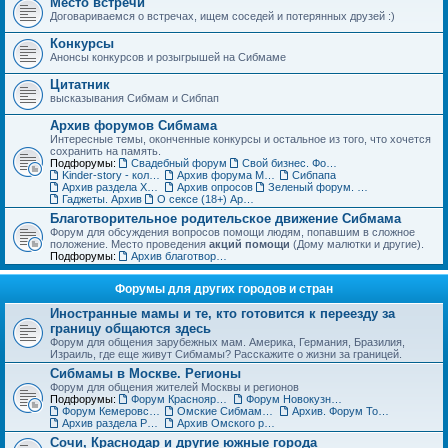
Место встречи
Договариваемся о встречах, ищем соседей и потерянных друзей :)
Конкурсы
Анонсы конкурсов и розыгрышей на Сибмаме
Цитатник
высказывания Сибмам и Сибпап
Архив форумов Сибмама
Интересные темы, оконченные конкурсы и остальное из того, что хочется
сохранить на память.
Подфорумы:
Свадебный форум
Свой бизнес. Форум для бизнес-леди
Kinder-story - коллекционирование игрушек из шоколадных яиц. Архив
Архив форума Место встречи
Сибпапа
Архив раздела Хэнд-мэйд (ДО)
Архив опросов
Зеленый форум. Архив
Гаджеты. Архив
О сексе (18+) Архив
Благотворительное родительское движение Сибмама
Форум для обсуждения вопросов помощи людям, попавшим в сложное
положение. Место проведения
акций помощи
(Дому малютки и другие).
Подфорумы:
Архив благотворительного форума
Форумы для других городов и стран
Иностранные мамы и те, кто готовится к переезду за
границу общаются здесь
Форум для общения зарубежных мам. Америка, Германия, Бразилия,
Израиль, где еще живут Сибмамы? Расскажите о жизни за границей.
Сибмамы в Москве. Регионы
Форум для общения жителей Москвы и регионов
Подфорумы:
Форум Красноярских мам и пап
Форум Новокузнецких мам и пап
Форум Кемеровских мам и пап
Омские Сибмамы общаются здесь :)
Архив. Форум Томских мам и пап
Архив раздела Регионы
Архив Омского раздела
Сочи, Краснодар и другие южные города