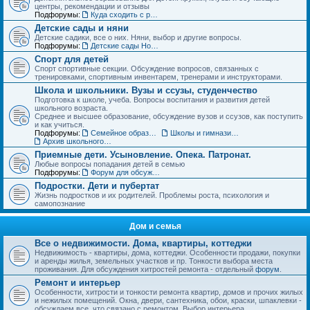
центры, рекомендации и отзывы
Подфорумы:
Куда сходить с ребенком. Детские театры, развлекательные центры, выставки и музеи
Детские сады и няни
Детские садики, все о них. Няни, выбор и другие вопросы.
Подфорумы:
Детские сады Новосибирска: адреса и отзывы
Спорт для детей
Спорт спортивные секции. Обсуждение вопросов, связанных с
тренировками, спортивным инвентарем, тренерами и инструкторами.
Школа и школьники. Вузы и ссузы, студенчество
Подготовка к школе, учеба. Вопросы воспитания и развития детей
школьного возраста.
Среднее и высшее образование, обсуждение вузов и ссузов, как поступить
и как учиться.
Подфорумы:
Семейное образование. Экстернат
Школы и гимназии Новосибирска и НСО: отзывы о школах и учителях
Архив школьного раздела
Приемные дети. Усыновление. Опека. Патронат.
Любые вопросы попадания детей в семью
Подфорумы:
Форум для обсуждения личных историй наставничества и опеки
Подростки. Дети и пубертат
Жизнь подростков и их родителей. Проблемы роста, психология и
самопознание
Дом и семья
Все о недвижимости. Дома, квартиры, коттеджи
Недвижимость - квартиры, дома, коттеджи. Особенности продажи, покупки
и аренды жилья, земельных участков и пр. Тонкости выбора места
проживания. Для обсуждения хитростей ремонта - отдельный
форум
.
Ремонт и интерьер
Особенности, хитрости и тонкости ремонта квартир, домов и прочих жилых
и нежилых помещений. Окна, двери, сантехника, обои, краски, шпаклевки -
обсуждаем все, что связано с ремонтом. Выбор интерьера.