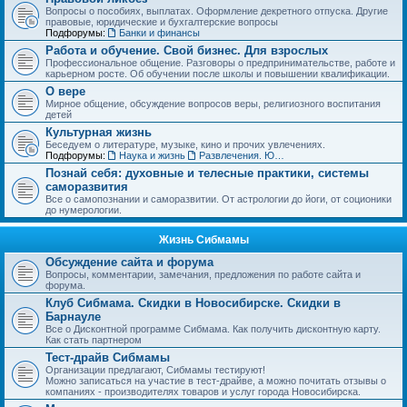
Вопросы о пособиях, выплатах. Оформление декретного отпуска. Другие
правовые, юридические и бухгалтерские вопросы
Подфорумы:
Банки и финансы
Работа и обучение. Свой бизнес. Для взрослых
Профессиональное общение. Разговоры о предпринимательстве, работе и
карьерном росте. Об обучении после школы и повышении квалификации.
О вере
Мирное общение, обсуждение вопросов веры, религиозного воспитания
детей
Культурная жизнь
Беседуем о литературе, музыке, кино и прочих увлечениях.
Подфорумы:
Наука и жизнь
Развлечения. Юмор, анекдоты. Игры, задачки и тесты
Познай себя: духовные и телесные практики, системы
саморазвития
Все о самопознании и саморазвитии. От астрологии до йоги, от соционики
до нумерологии.
Жизнь Сибмамы
Обсуждение сайта и форума
Вопросы, комментарии, замечания, предложения по работе сайта и
форума.
Клуб Сибмама. Скидки в Новосибирске. Скидки в
Барнауле
Все о Дисконтной программе Сибмама. Как получить дисконтную карту.
Как стать партнером
Тест-драйв Сибмамы
Организации предлагают, Сибмамы тестируют!
Можно записаться на участие в тест-драйве, а можно почитать отзывы о
компаниях - производителях товаров и услуг города Новосибирска.