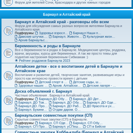
Форум для жителей Сочи, Краснодара и других южных городов
Барнаул и Алтайский край
Барнаул и Алтайский край - разговоры обо всем
Форум для обсуждения самых разных вопросов жителями Барнаула и
Алтайского края.
Подфорумы:
Здоровье взрослых в Барнауле
Барнаул Наши праздники
Дамские штучки. Красота, уход, пластическая хирургия в Барнауле
Барнаул. Животные и растения, флора и фауна
Культурная жизнь в Барнауле для взрослых и детей
Архив Барнаульского раздела
Беременность и роды в Барнауле
Все о беременности и родах в Барнауле. Медицинские центры, роддома,
врачи, акушеры, курсы для беременных. А так же просто темы для
поднятия настроения беременным Сибмамам :)
🌟 Рейтинг роддомов Барнаула 2023
Алтайские детки - все о воспитании детей в Барнауле и
Алтайском крае
Воспитание и развитие детей, творческие занятия, развивающие игры и
просто как интересно провести время с детьми
Подфорумы:
Детский спорт в Барнауле и Алтайском крае
Детские сады, школы, вузы, ссузы Барнаула и Алтайского края
Здоровье наших деток - Барнаул
Архив. Алтайские детки
Детские лагеря - летние, пришкольные, языковые
Доска объявлений г. Барнаул
Частные объявления . Барнаул и Алтайский край.
Подфорумы:
Барнаул ДО Обувь для детей
Барнаул. ДО Детская одежда
Барнаул. ДО Товары для детей
Барнаул. ДО Обувь для взрослых
Барнаул. ДО Одежда для взрослых
Барнаул ДО. Продажа животных и растений
Барнаул. ДО Работа и услуги
ДО Красота и уход за телом в Барнауле
Барнаул. Букинист - ДО Книги и журналы
Отдам даром. Объявления в Барнауле
Барнаульские совместные покупки (СП)
Скрытые совместные закупки (СП) в Барнауле.
Подфорумы:
Барнаул. СП Одежда (взрослая и детская)
Барнаул. СП Обувь, галантерея и аксессуары
Барнаул. СП Прочие товары
Барнаул. уСПешная песочница
СП в Бийске
Совместные закупки Хобби-клуба (Барнаул и Алтайский