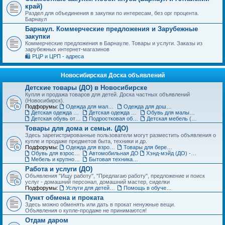
край)
Раздел для объединения в закупки по интересам, без орг процента.
Барнаул
Барнаул. Коммерческие предложения и Зарубежные
закупки
Коммерческие предложения в Барнауле. Товары и услуги. Заказы из
зарубежных интернет-магазинов
🛍️ РЦР и ЦРП - адреса
Новосибирская Доска объявлений
Детские товары (ДО) в Новосибирске
Купля и продажа товаров для детей. Доска частных объявлений
(Новосибирск).
Подфорумы:
Одежда для малышей до года (до 85 см)
Одежда для дошкольников (от 86 до 121 см)
Детская одежда на рост от 122 до 151 см
Детская одежда для подростков 152 см и выше
Обувь для малышей и дошколят (до 30 размера) (ДО)
Детская обувь от 31 до 36 размера (ДО)
Подростковая обувь от 37 размера (ДО)
Детская мебель (ДО)
Товары для дома и семьи. (ДО)
Здесь зарегистрированные пользователи могут разместить объявления о
купле и продаже предметов быта, техники и др.
Подфорумы:
Одежда для взрослых (ДО)
Товары для беременных и кормящих (ДО)
Обувь для взрослых (ДО)
Автомобильная ДО
Хэнд-мэйд (ДО) - Ручная работа. Объявления
Мебель и крупногабаритные товары для дома(ДО)
Бытовая техника, компьютеры и телефоны (ДО)
Работа и услуги (ДО)
Объявления "Ищу работу", "Предлагаю работу", предложение и поиск
услуг - домашний персонал, домашний мастер, сиделки
Подфорумы:
Услуги для детей. Объявления
Помощь в обучении. Репетиторы (ДО)
Пункт обмена и проката
Здесь можно обменять или дать в прокат ненужные вещи.
Объявления о купле-продаже не принимаются!
Отдам даром