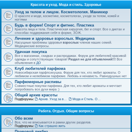
Красота и уход. Мода и стиль. Здоровье
Уход за телом и лицом. Косметология. Маникюр
О красоте и моде, косметике, косметологах, уходе за телом, кожей и
ногтями
Будь в форме! Спорт и фитнес. Пластика
Красота лица и тела. Пластическая хирургия, бег и спорт. Все о диетах и
способах поддержания себя в форме, ЗОЖ.
Лечение и здоровье взрослых. Медицина
Насущные проблемы здоровья
взрослых
членов наших семей.
Медицинские вопросы.
Удачная покупка
Все о магазинах, скидках и распродажах. Форум для любителей красивой
одежды и сопутствующих товаров!
Раздел не для объявлений!!!
Все
объявления в
ДО
Клуб любителей парфюма
Новосибирская парфпсихушка. Форум для тех, кто любит ароматы. О
любимом и нелюбимом парфюме. Любовь и ненависть. Равнодушных нет
Парфюмерные распивы
Совместные покупки парфюма. Для тех, кто любит ароматы и мечтает
попробовать все духи мира :)
Общий архив красоты
Подфорумы:
Архив. Уход за волосами. Прически
Мода и Стиль. Обсуждение тенденций
Работа. Отдых. Общие вопросы
Обо всем
Все, что не вписывается в рамки других разделов.
Подфорумы:
Как страшно жить
Правовой ликбез