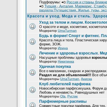
Подфорумы:
Россия и страны ближне
Турция - Анталия, Мармарис, Стамбу
раздела Путешествия. Жилье, туры, экс
Красота и уход. Мода и стиль. Здоро
Уход за телом и лицом. Косметоло
О красоте и моде, косметике, косметолог
Модератор
UmaTurman
Будь в форме! Спорт и фитнес. Пл
Красота лица и тела. Пластическая хирур
форме, ЗОЖ.
Модератор
Ирина
Лечение и здоровье взрослых. М
Насущные проблемы здоровья
взрослы
Модератор
Никитинка
Удачная покупка
Все о магазинах, скидках и распродажа
Раздел не для объявлений!!!
Все объ
Модераторы
UmaTurman
,
Аниска
Клуб любителей парфюма
Новосибирская парфпсихушка. Форум дл
Любовь и ненависть. Равнодушных нет
Модераторы
Ola
,
Рустик
Парфюмерные распивы
Совместные покупки парфюма. Для тех, 