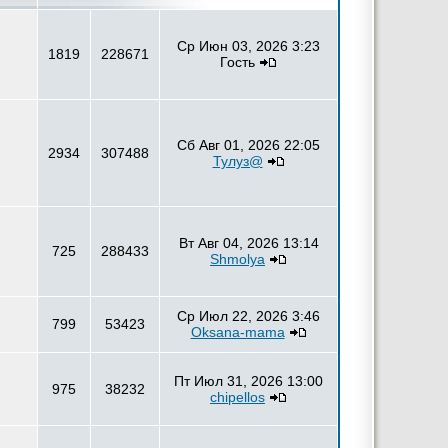
Ср Июн 03, 2026 3:23
1819
228671
Гость
Сб Авг 01, 2026 22:05
2934
307488
Тулуз@
Вт Авг 04, 2026 13:14
725
288433
Shmolya
Ср Июл 22, 2026 3:46
799
53423
Oksana-mama
Пт Июл 31, 2026 13:00
975
38232
chipellos