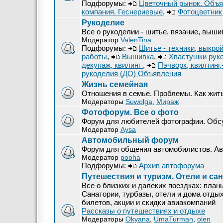
Подфорумы:
Цветочный рынок. Объя
компания. Геснериевые
,
Фотоцветник 
Рукоделие
Все о рукоделии - шитье, вязание, вышив
Модератор
ValenTina
Подфорумы:
Шитье - техники, выкро
работы
,
Вышивка
,
Хвастушки рук
декупаж, квилинг
,
Пэчворк, квилтинг
рукоделия (ДО) Объявления
Жизнь семейная
Отношения в семье. Проблемы. Как жит
Модераторы
Suwolga
,
Мираж
Фотофорум. Все о фото
Форум для любителей фотографии. Обсу
Модератор
Aysa
Автомобильный форум
Форум для общения автомобилистов. Авт
Модератор
pooha
Подфорумы:
Архив автофорума
Путешествия и туризм. Отели и са
Все о близких и далеких поездках: план
Санатории, турбазы, отели и дома отды
билетов, акции и скидки авиакомпаний
Рассказы о путешествиях и отдыхе
Модераторы
Okyana
,
UmaTurman
,
olen