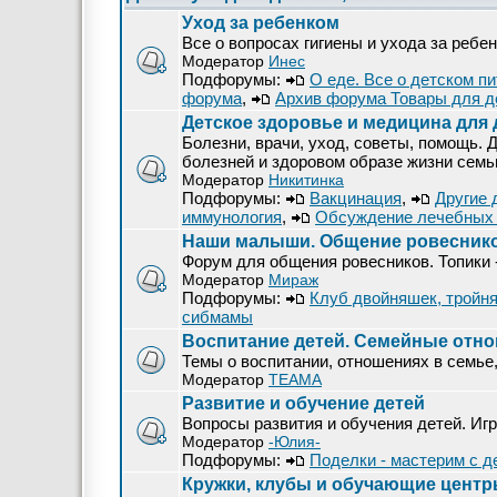
Уход за ребенком
Все о вопросах гигиены и ухода за ребе
Модератор
Инес
Подфорумы:
О еде. Все о детском п
форума
,
Архив форума Товары для д
Детское здоровье и медицина для 
Болезни, врачи, уход, советы, помощь. 
болезней и здоровом образе жизни семь
Модератор
Никитинка
Подфорумы:
Вакцинация
,
Другие 
иммунология
,
Обсуждение лечебных 
Наши малыши. Общение ровеснико
Форум для общения ровесников. Топики 
Модератор
Мираж
Подфорумы:
Клуб двойняшек, тройняш
сибмамы
Воспитание детей. Семейные отн
Темы о воспитании, отношениях в семье,
Модератор
ТЕАМА
Развитие и обучение детей
Вопросы развития и обучения детей. Игр
Модератор
-Юлия-
Подфорумы:
Поделки - мастерим с д
Кружки, клубы и обучающие цент