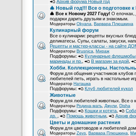
Архив форума Новый год
🎄 Новый год!!! Все о подготовке к
🎄 Все к Новому 2027 Году!
О елочках, 
подарки дарить друзьям и знакомым.
Модераторы
Okyana
,
Варвара Плюшкина
Кулинарный форум
Все о кулинарии: рецепты вкусных блюд
деликатесы. Супы, салаты, закуски, нап
Рецепты и мастер-классы - на сайте Д
Модераторы
Brusnica
,
Мираж
Подфорумы:
Кулинарные флешмобы
маринады и пр.
,
В магазин за едой
,
Хобби. Коллекционеры. Настольн
Форум для общения участников клубов п
любителей петь, играть в настольные иг
Модератор
Наташка
Подфорумы:
Клуб любителей кукол
Животные
Форум для любителей животных. Все о к
Модераторы
Родина-мать
,
Джули
,
Disha
Подфорумы:
Кошки и котята
,
Соба
др.
,
Помощь животным
,
Архив фо
Цветы и домашние растения
Форум для цветоводов и любителей дом
Модераторы
Zevs
,
Варвара Плюшкина
,
Ми