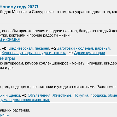
 Новому году 2027!
Дедах Морозах и Снегурочках, о том, как украсить дом, стол, ка
, способы приготовления и подачи на стол, блюда на каждый де
итки, коктейли и прочие радости жизни.
ОМ и СЕМЬЯ
,
Кондитерская, пекарня
,
Заготовки - соленья, варенья,
Кухонная утварь - посуда и техника
,
Архив кулинарии
ые игры
о интересам, клубов коллекционеров - монеты, игрушки, киндер
ры и др.
орме, подкормке, воспитании и уходе за животными. Размножен
ки и щенки
,
Объявления. Животные. Покупка, продажа, обме
рума о домашних животных
ашних растений.
рина