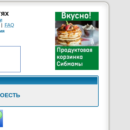
тях
и
|
FAQ
ия
ПОЕСТЬ