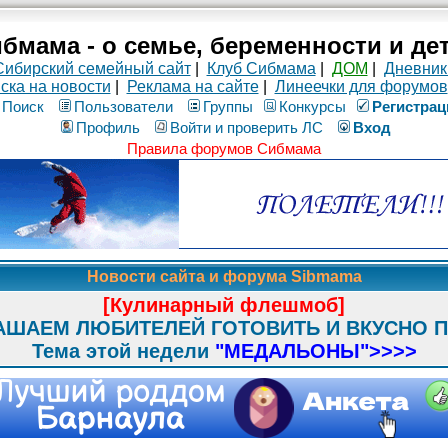
бмама - о семье, беременности и де
Сибирский семейный сайт
|
Клуб Сибмама
|
ДОМ
|
Дневник
ска на новости
|
Реклама на сайте
|
Линеечки для форумов
Поиск
Пользователи
Группы
Конкурсы
Рeгиcтpaц
Профиль
Войти и проверить ЛС
Вход
Правила форумов Сибмама
Новости сайта и форума Sibmama
[Кулинарный флешмоб]
АШАЕМ ЛЮБИТЕЛЕЙ ГОТОВИТЬ И ВКУСНО 
Тема этой недели
"МЕДАЛЬОНЫ"
>>>>