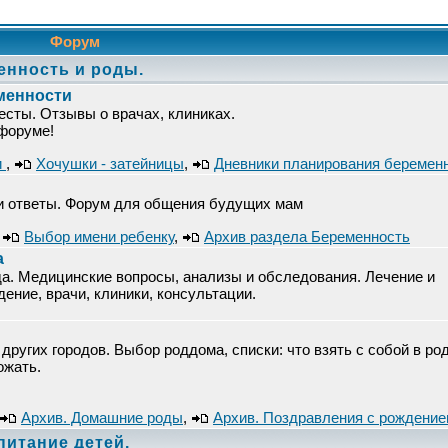
Форум
енность и роды.
менности
есты. Отзывы о врачах, клиниках.
 форуме!
и
,
Хочушки - затейницы
,
Дневники планирования беремен
 и ответы. Форум для общения будущих мам
,
Выбор имени ребенку
,
Архив раздела Беременность
а
а. Медицинские вопросы, анализы и обследования. Лечение и
ние, врачи, клиники, консультации.
других городов. Выбор роддома, списки: что взять с собой в ро
ожать.
Архив. Домашние роды
,
Архив. Поздравления с рождени
спитание детей.