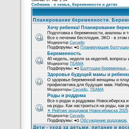
Сибмама - о семье, беременности и детях
Планирование беременности. Берем
Хочу ребенка! Планирование бере
Подготовка к беременности, анализы и т
Все о лечении бесплодия, ЭКО - в этом
Модератор
Cervello
Подфорумы:
Планирующие болтушк
Беременность
40 недель, неделя за неделей, вопросы
Модератор
ТЕАМА
Подфорумы:
Болтушки беременных
Здоровье будущей мамы и ребенк
О здоровье беременной женщины и плод
профилактика для будущих мам. Наблюде
Модераторы
Cervello
,
ТЕАМА
Роды и роддома
Все о родах и роддомах Новосибирска и 
на роды. Как настроиться на роды, как р
✴ Рейтинг роддомов Новосибирска 2025
Модератор
Cervello
Подфорумы:
Обсуждение роддомов
,
Дети - уход за детьми, питание и во