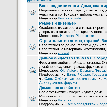
Все о недвижимости. Дома, кварти
Недвижимость - квартиры, дома, коттед
участков и пр. Тонкости выбора места 
Модератор
Nusha-Tanusha
Ремонт и интерьер
Особенности, хитрости и тонкости ремо
двери, сантехника, обои, краски, шпакл
Модераторы
Наташка
,
Planetgreen
Строительство домов, гаражей, бан
Строительство домов, гаражей, дач и т.п
Строительные материалы и технологии, 
Модератор
edward
Дачное общество Сибмама. Огород
Форум для любителей сада, огорода. О 
дизайне, о садовых цветах, фруктах и яг
Модераторы
Ola
,
Asbuka
,
Варвара Плюшк
Подфорумы:
Дачный базар. Товары д
Сады Сибири - авторские темы
,
Н
Архив дачного форума
Домашнее хозяйство
Все о хозяйстве - уборка и уют в доме. 
Маленькие и большие хитрости хозяек и
Модератор
Наташка
Подфорумы:
Все о праздниках и под