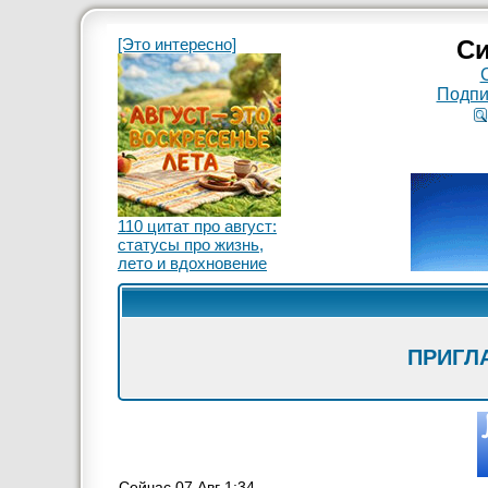
[Это интересно]
Си
Подпи
110 цитат про август:
статусы про жизнь,
лето и вдохновение
ПРИГЛ
Сейчас 07 Авг 1:34