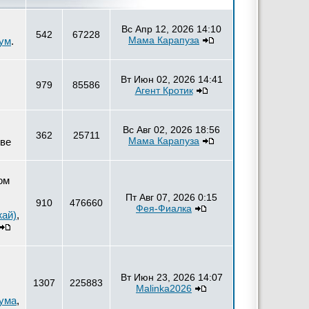
Вс Апр 12, 2026 14:10
542
67228
Мама Карапуза
ум
.
Вт Июн 02, 2026 14:41
979
85586
Агент Кротик
Вс Авг 02, 2026 18:56
362
25711
Мама Карапуза
тве
ом
Пт Авг 07, 2026 0:15
910
476660
Фея-Фиалка
жай)
,
Вт Июн 23, 2026 14:07
1307
225883
Malinka2026
рума
,