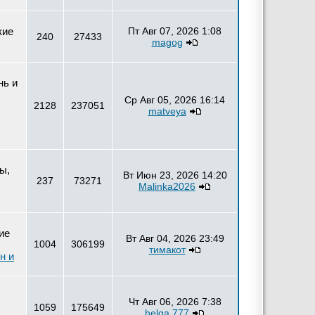
кие
Пт Авг 07, 2026 1:08
240
27433
magog
нь и
Ср Авг 05, 2026 16:14
2128
237051
matveya
ы,
Вт Июн 23, 2026 14:20
237
73271
Malinka2026
ие
Вт Авг 04, 2026 23:49
1004
306199
тимакот
н и
Чт Авг 06, 2026 7:38
1059
175649
helga 777