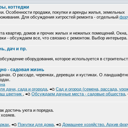
ры, коттеджи
жи. Особенности продажи, покупки и аренды жилья, земельных
проживания. Для обсуждения хитростей ремонта - отдельный
фор
нта квартир, домов и прочих жилых и нежилых помещений. Окна,
евки - обсуждаем все, что связано с ремонтом. Выбор интерьера.
ь, дач и пр.
.
обсуждение оборудования, которое используется в строительс
но - садовая жизнь
дачах. О рассаде, черенках, деревцах и кустиках. О ландшафтн
одах.
ина
ля дачи, сада и огорода
,
Сад и огород (семена, рассада, уро
аш цветник
,
Обсуждаем дачные места - садовые общества
,
Как достичь уюта и порядка.
 хозяев.
арках
,
Покупки для дома
,
Домашнее хозяйство. Архив фо