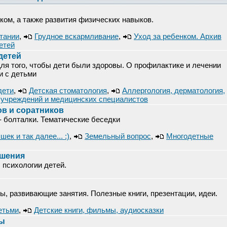
нком, а также развития физических навыков.
итании
,
Грудное вскармливание
,
Уход за ребенком. Архив
етей
детей
Для того, чтобы дети были здоровы. О профилактике и лечении
и с детьми
дети
,
Детская стоматология
,
Аллергология, дерматология,
учреждений и медицинских специалистов
в и соратников
- болталки. Тематические беседки
ек и так далее... :)
,
Земельный вопрос
,
Многодетные
ошения
 психологии детей.
ы, развивающие занятия. Полезные книги, презентации, идеи.
етьми
,
Детские книги, фильмы, аудиосказки
ры