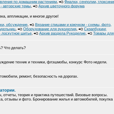
вления по домашним растениям
,
Фиалки, сенполии, глоксини
- авторские темы
,
Архив цветочного форума
ка, аппликации, и многое другое!
йки, обсуждение
,
Вязание спицами и крючком - схемы, фото,
одельниц
,
Оборудование для рукоделия
,
Скрапбукинг,
,- лоскутное шитье
,
Архив раздела Рукоделие
,
Товары для
ь? Что делать?
ждение техник и техники, флэшмобы, конкурс Фото недели.
омобили, ремонт, безопасность на дорогах.
натории.
ы, отчеты, теория и практика путешествий. Визовые вопросы.
ха, отзывы и фото. Бронирование жилья и автомобилей, покупка