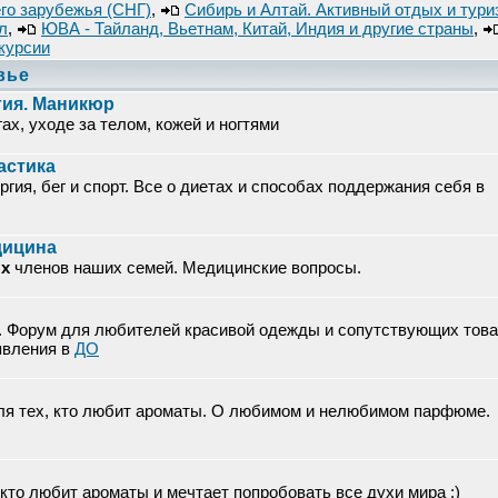
го зарубежья (СНГ)
,
Сибирь и Алтай. Активный отдых и тури
л
,
ЮВА - Тайланд, Вьетнам, Китай, Индия и другие страны
,
курсии
вье
гия. Маникюр
ах, уходе за телом, кожей и ногтями
астика
гия, бег и спорт. Все о диетах и способах поддержания себя в
едицина
х
членов наших семей. Медицинские вопросы.
х. Форум для любителей красивой одежды и сопутствующих това
явления в
ДО
я тех, кто любит ароматы. О любимом и нелюбимом парфюме.
кто любит ароматы и мечтает попробовать все духи мира :)