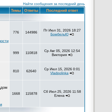
Найти сообщения за последний день
Темы
Ответы
Последний ответ
Пт Июл 31, 2026 18:27
776
144986
БомбельЮ
ности
Ср Авг 05, 2026 12:54
999
110818
Виктория
Ср Июл 15, 2026 0:01
810
62640
Vladpolinka
ддом
Сб Июл 25, 2026 11:58
1668
115878
Елена
ем