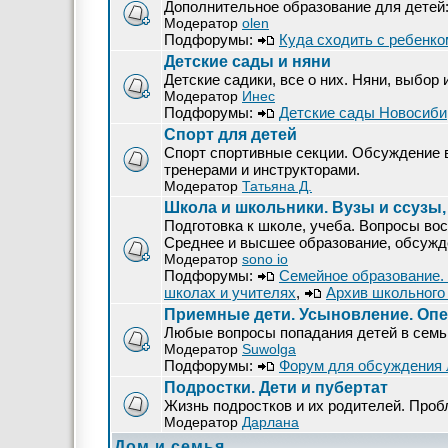
Дополнительное образование для детей
Модератор
olen
Подфорумы:
Куда сходить с ребенко
Детские сады и няни
Детские садики, все о них. Няни, выбор 
Модератор
Инес
Подфорумы:
Детские сады Новосиби
Спорт для детей
Спорт спортивные секции. Обсуждение в
тренерами и инструкторами.
Модератор
Татьяна Д.
Школа и школьники. Вузы и ссузы,
Подготовка к школе, учеба. Вопросы вос
Среднее и высшее образование, обсужден
Модератор
sono io
Подфорумы:
Семейное образование.
школах и учителях
,
Архив школьного
Приемные дети. Усыновление. Опек
Любые вопросы попадания детей в сем
Модератор
Suwolga
Подфорумы:
Форум для обсуждения 
Подростки. Дети и пубертат
Жизнь подростков и их родителей. Проб
Модератор
Дарлана
Дом и семья