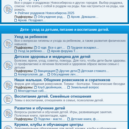
Все о родах и роддомах Новосибирска и других городов. Выбор роддома,
списки: что взять с собой в роддом на роды. Как настроиться на роды, как
рожать.
✴ Рейтинг роддомов Новосибирска 2025
Подфорумы:
Обсуждение роддомов
Архив. Домашние роды
Архив. Поздравления с рождением
Дети - уход за детьми, питание и воспитание детей.
Уход за ребенком
Все о вопросах гигиены и ухода за ребенком, а также развития физических
навыков.
Подфорумы:
О еде. Все о детском питании
Грудное вскармливание
Уход за ребенком. Архив форума
Архив форума Товары для детей
Детское здоровье и медицина для детей
Болезни, врачи, уход, советы, помощь. Для того, чтобы дети были здоровы.
О профилактике и лечении болезней и здоровом образе жизни семьи с
детьми
Подфорумы:
Вакцинация
Другие дети
Детская стоматология
Аллергология, дерматология, иммунология
Обсуждение лечебных учреждений и медицинских специалистов
Наши малыши. Общение ровесников и соратников
Форум для общения ровесников. Топики - болталки. Тематические беседки
Подфорумы:
Клуб двойняшек, тройняшек и так далее... :)
Земельный вопрос
Многодетные сибмамы
Воспитание детей. Семейные отношения
Темы о воспитании, отношениях в семье, психологии детей.
Развитие и обучение детей
Вопросы развития и обучения детей. Игры, развивающие занятия.
Полезные книги, презентации, идеи.
Подфорумы:
Поделки - мастерим с детьми
Детские книги, фильмы, аудиосказки
Кружки, клубы и обучающие центры
Дополнительное образование для детей: кружки, клубы и обучающие