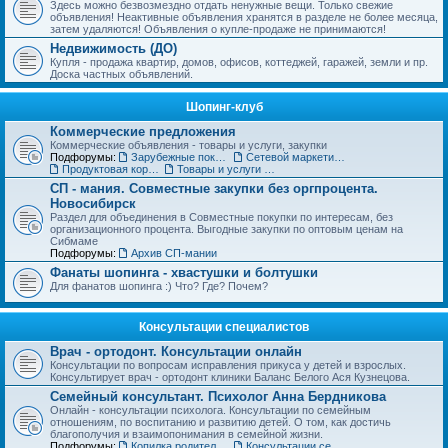
Здесь можно безвозмездно отдать ненужные вещи. Только свежие
объявления! Неактивные объявления хранятся в разделе не более месяца,
затем удаляются! Объявления о купле-продаже не принимаются!
Недвижимость (ДО)
Купля - продажа квартир, домов, офисов, коттеджей, гаражей, земли и пр.
Доска частных объявлений.
Шопинг-клуб
Коммерческие предложения
Коммерческие объявления - товары и услуги, закупки
Подфорумы:
Зарубежные покупки
Сетевой маркетинг, MLM
Продуктовая корзинка для вас и ваших детей
Товары и услуги для дома, строительства и ремонта. Бытовая техника.
СП - мания. Совместные закупки без оргпроцента.
Новосибирск
Раздел для объединения в Совместные покупки по интересам, без
организационного процента. Выгодные закупки по оптовым ценам на
Сибмаме
Подфорумы:
Архив СП-мании
Фанаты шопинга - хвастушки и болтушки
Для фанатов шопинга :) Что? Где? Почем?
Консультации специалистов
Врач - ортодонт. Консультации онлайн
Консультации по вопросам исправления прикуса у детей и взрослых.
Консультирует врач - ортодонт клиники Баланс Белого Ася Кузнецова.
Семейный консультант. Психолог Анна Бердникова
Онлайн - консультации психолога. Консультации по семейным
отношениям, по воспитанию и развитию детей. О том, как достичь
благополучия и взаимопонимания в семейной жизни.
Подфорумы:
Копилка родительского опыта
Консультации сексолога (18+)