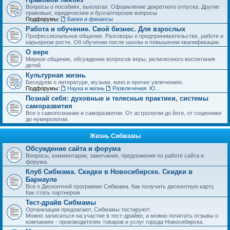
Вопросы о пособиях, выплатах. Оформление декретного отпуска. Другие
правовые, юридические и бухгалтерские вопросы
Подфорумы:
Банки и финансы
Работа и обучение. Свой бизнес. Для взрослых
Профессиональное общение. Разговоры о предпринимательстве, работе и
карьерном росте. Об обучении после школы и повышении квалификации.
О вере
Мирное общение, обсуждение вопросов веры, религиозного воспитания
детей
Культурная жизнь
Беседуем о литературе, музыке, кино и прочих увлечениях.
Подфорумы:
Наука и жизнь
Развлечения. Юмор, анекдоты. Игры, задачки и тесты
Познай себя: духовные и телесные практики, системы
саморазвития
Все о самопознании и саморазвитии. От астрологии до йоги, от соционики
до нумерологии.
Жизнь Сибмамы
Обсуждение сайта и форума
Вопросы, комментарии, замечания, предложения по работе сайта и
форума.
Клуб Сибмама. Скидки в Новосибирске. Скидки в
Барнауле
Все о Дисконтной программе Сибмама. Как получить дисконтную карту.
Как стать партнером
Тест-драйв Сибмамы
Организации предлагают, Сибмамы тестируют!
Можно записаться на участие в тест-драйве, а можно почитать отзывы о
компаниях - производителях товаров и услуг города Новосибирска.