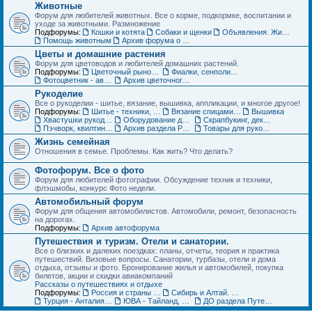
Животные
Форум для любителей животных. Все о корме, подкормке, воспитании и
уходе за животными. Размножение
Подфорумы:
Кошки и котята
Собаки и щенки
Объявления. Животные. Покупка, продажа, обмен и др.
Помощь животным
Архив форума о домашних животных
Цветы и домашние растения
Форум для цветоводов и любителей домашних растений.
Подфорумы:
Цветочный рынок. Объявления по домашним растениям
Фиалки, сенполии, глоксинии и компания. Геснериевые
Фотоцветник - авторские темы
Архив цветочного форума
Рукоделие
Все о рукоделии - шитье, вязание, вышивка, аппликации, и многое другое!
Подфорумы:
Шитье - техники, выкройки, обсуждение
Вязание спицами и крючком - схемы, фото, работы
Вышивка
Хвастушки рукодельниц
Оборудование для рукоделия
Скрапбукинг, декупаж, квилинг
Пэчворк, квилтинг,- лоскутное шитье
Архив раздела Рукоделие
Товары для рукоделия (ДО) Объявления
Жизнь семейная
Отношения в семье. Проблемы. Как жить? Что делать?
Фотофорум. Все о фото
Форум для любителей фотографии. Обсуждение техник и техники,
флэшмобы, конкурс Фото недели.
Автомобильный форум
Форум для общения автомобилистов. Автомобили, ремонт, безопасность
на дорогах.
Подфорумы:
Архив автофорума
Путешествия и туризм. Отели и санатории.
Все о близких и далеких поездках: планы, отчеты, теория и практика
путешествий. Визовые вопросы. Санатории, турбазы, отели и дома
отдыха, отзывы и фото. Бронирование жилья и автомобилей, покупка
билетов, акции и скидки авиакомпаний
Рассказы о путешествиях и отдыхе
Подфорумы:
Россия и страны ближнего зарубежья (СНГ)
Сибирь и Алтай. Активный отдых и туризм
Турция - Анталия, Мармарис, Стамбул
ЮВА - Тайланд, Вьетнам, Китай, Индия и другие страны
ДО раздела Путешествия. Жилье, туры, экскурсии