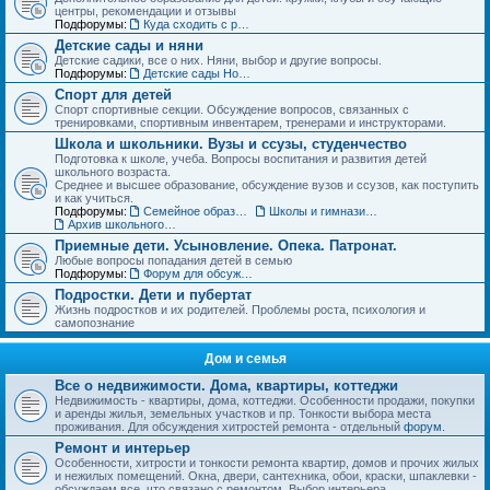
центры, рекомендации и отзывы
Подфорумы:
Куда сходить с ребенком. Детские театры, развлекательные центры, выставки и музеи
Детские сады и няни
Детские садики, все о них. Няни, выбор и другие вопросы.
Подфорумы:
Детские сады Новосибирска: адреса и отзывы
Спорт для детей
Спорт спортивные секции. Обсуждение вопросов, связанных с
тренировками, спортивным инвентарем, тренерами и инструкторами.
Школа и школьники. Вузы и ссузы, студенчество
Подготовка к школе, учеба. Вопросы воспитания и развития детей
школьного возраста.
Среднее и высшее образование, обсуждение вузов и ссузов, как поступить
и как учиться.
Подфорумы:
Семейное образование. Экстернат
Школы и гимназии Новосибирска и НСО: отзывы о школах и учителях
Архив школьного раздела
Приемные дети. Усыновление. Опека. Патронат.
Любые вопросы попадания детей в семью
Подфорумы:
Форум для обсуждения личных историй наставничества и опеки
Подростки. Дети и пубертат
Жизнь подростков и их родителей. Проблемы роста, психология и
самопознание
Дом и семья
Все о недвижимости. Дома, квартиры, коттеджи
Недвижимость - квартиры, дома, коттеджи. Особенности продажи, покупки
и аренды жилья, земельных участков и пр. Тонкости выбора места
проживания. Для обсуждения хитростей ремонта - отдельный
форум
.
Ремонт и интерьер
Особенности, хитрости и тонкости ремонта квартир, домов и прочих жилых
и нежилых помещений. Окна, двери, сантехника, обои, краски, шпаклевки -
обсуждаем все, что связано с ремонтом. Выбор интерьера.