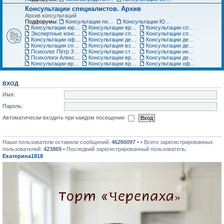
Консультации специалистов. Архив
Архив консультаций
Подфорумы:
Консультации педиатра
Консультации Юриста
Консультации юриста
Консультации врачей Центров семейной медицины
Консультации специалистов медицинского центра «Ласточка»
Экспертные консультации врачей «Клиники Пасман». Закрыто
Консультации специалистов медицинского центра АСТРА-МЕД
Консультации специалистов медицинского центра Авиценна
Консультации офтальмолога Игоря Плисова
Консультации детского офтальмолога клиники микрохирургии глаза ВИЖУ
Консультации детского уролога, детского хирурга
Консультации специалистов по грудному вскармливанию
Консультация взрослого невролога
Консультации детского невролога
Психолог Пётр Зарубин
Консультации стоматолога
Консультации инструкторов по материнскому искусству
Психологи Александр и Катерина Коломиец. Консультации по широкому кругу вопросов
Консультации врача гинеколога, детского гинеколога, оперирующего гинеколога
Консультации детских специалистов ЦНМТ
Консультации врача-педиатра Медицинского центра Юнона
Консультации врача-ортодонта
Консультации офтальмолога. Архив
ВХОД
Имя:
Пароль:
Автоматически входить при каждом посещении
Наши пользователи оставили сообщений:
46266097
• • Всего зарегистрированных
пользователей:
423869
• Последний зарегистрированный пользователь:
Екатерина1818