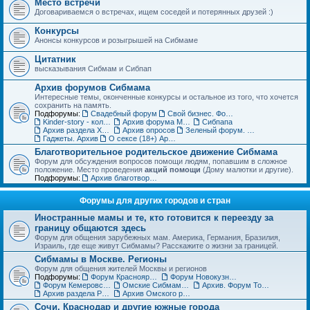
Место встречи
Договариваемся о встречах, ищем соседей и потерянных друзей :)
Конкурсы
Анонсы конкурсов и розыгрышей на Сибмаме
Цитатник
высказывания Сибмам и Сибпап
Архив форумов Сибмама
Интересные темы, оконченные конкурсы и остальное из того, что хочется
сохранить на память.
Подфорумы:
Свадебный форум
Свой бизнес. Форум для бизнес-леди
Kinder-story - коллекционирование игрушек из шоколадных яиц. Архив
Архив форума Место встречи
Сибпапа
Архив раздела Хэнд-мэйд (ДО)
Архив опросов
Зеленый форум. Архив
Гаджеты. Архив
О сексе (18+) Архив
Благотворительное родительское движение Сибмама
Форум для обсуждения вопросов помощи людям, попавшим в сложное
положение. Место проведения
акций помощи
(Дому малютки и другие).
Подфорумы:
Архив благотворительного форума
Форумы для других городов и стран
Иностранные мамы и те, кто готовится к переезду за
границу общаются здесь
Форум для общения зарубежных мам. Америка, Германия, Бразилия,
Израиль, где еще живут Сибмамы? Расскажите о жизни за границей.
Сибмамы в Москве. Регионы
Форум для общения жителей Москвы и регионов
Подфорумы:
Форум Красноярских мам и пап
Форум Новокузнецких мам и пап
Форум Кемеровских мам и пап
Омские Сибмамы общаются здесь :)
Архив. Форум Томских мам и пап
Архив раздела Регионы
Архив Омского раздела
Сочи, Краснодар и другие южные города