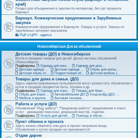
край)
Раздел для объединения в закупки по интересам, без орг процента.
Барнаул
Барнаул. Коммерческие предложения и Зарубежные
закупки
Коммерческие предложения в Барнауле. Товары и услуги. Заказы из
зарубежных интернет-магазинов
🛍️ РЦР и ЦРП - адреса
Новосибирская Доска объявлений
Детские товары (ДО) в Новосибирске
Купля и продажа товаров для детей. Доска частных объявлений
(Новосибирск).
Подфорумы:
Одежда для малышей до года (до 85 см)
Одежда для дошкольников (от 86 до 121 см)
Детская одежда на рост от 122 до 151 см
Детская одежда для подростков 152 см и выше
Обувь для малышей и дошколят (до 30 размера) (ДО)
Детская обувь от 31 до 36 размера (ДО)
Подростковая обувь от 37 размера (ДО)
Детская мебель (ДО)
Товары для дома и семьи. (ДО)
Здесь зарегистрированные пользователи могут разместить объявления о
купле и продаже предметов быта, техники и др.
Подфорумы:
Одежда для взрослых (ДО)
Товары для беременных и кормящих (ДО)
Обувь для взрослых (ДО)
Автомобильная ДО
Хэнд-мэйд (ДО) - Ручная работа. Объявления
Мебель и крупногабаритные товары для дома(ДО)
Бытовая техника, компьютеры и телефоны (ДО)
Работа и услуги (ДО)
Объявления "Ищу работу", "Предлагаю работу", предложение и поиск
услуг - домашний персонал, домашний мастер, сиделки
Подфорумы:
Услуги для детей. Объявления
Помощь в обучении. Репетиторы (ДО)
Пункт обмена и проката
Здесь можно обменять или дать в прокат ненужные вещи.
Объявления о купле-продаже не принимаются!
Отдам даром