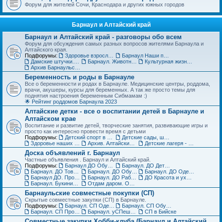
Форум для жителей Сочи, Краснодара и других южных городов
Барнаул и Алтайский край
Барнаул и Алтайский край - разговоры обо всем
Форум для обсуждения самых разных вопросов жителями Барнаула и
Алтайского края.
Подфорумы:
Здоровье взрослых в Барнауле
Барнаул Наши праздники
Дамские штучки. Красота, уход, пластическая хирургия в Барнауле
Барнаул. Животные и растения, флора и фауна
Культурная жизнь в Барнауле для взрослых и детей
Архив Барнаульского раздела
Беременность и роды в Барнауле
Все о беременности и родах в Барнауле. Медицинские центры, роддома,
врачи, акушеры, курсы для беременных. А так же просто темы для
поднятия настроения беременным Сибмамам :)
🌟 Рейтинг роддомов Барнаула 2023
Алтайские детки - все о воспитании детей в Барнауле и
Алтайском крае
Воспитание и развитие детей, творческие занятия, развивающие игры и
просто как интересно провести время с детьми
Подфорумы:
Детский спорт в Барнауле и Алтайском крае
Детские сады, школы, вузы, ссузы Барнаула и Алтайского края
Здоровье наших деток - Барнаул
Архив. Алтайские детки
Детские лагеря - летние, пришкольные, языковые
Доска объявлений г. Барнаул
Частные объявления . Барнаул и Алтайский край.
Подфорумы:
Барнаул ДО Обувь для детей
Барнаул. ДО Детская одежда
Барнаул. ДО Товары для детей
Барнаул. ДО Обувь для взрослых
Барнаул. ДО Одежда для взрослых
Барнаул ДО. Продажа животных и растений
Барнаул. ДО Работа и услуги
ДО Красота и уход за телом в Барнауле
Барнаул. Букинист - ДО Книги и журналы
Отдам даром. Объявления в Барнауле
Барнаульские совместные покупки (СП)
Скрытые совместные закупки (СП) в Барнауле.
Подфорумы:
Барнаул. СП Одежда (взрослая и детская)
Барнаул. СП Обувь, галантерея и аксессуары
Барнаул. СП Прочие товары
Барнаул. уСПешная песочница
СП в Бийске
Совместные закупки Хобби-клуба (Барнаул и Алтайский