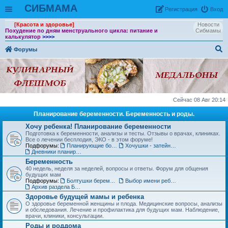
СИБМАМА
Рeгиcтpaция
Вход
[Красота и здоровье]
Новости
Похудение по дням менструального цикла: питание и
Сибмамы
калькулятор
>>>>
Форумы
ои
ск
Сейчас 08 Авг 20:14
Планирование беременности. Беременность и роды.
Хочу ребенка! Планирование беременности
Подготовка к беременности, анализы и тесты. Отзывы о врачах, клиниках.
Все о лечении бесплодия, ЭКО - в этом форуме!
Подфорумы:
Планирующие болтушки
Хочушки - затейницы
Дневники планирования беременности
Беременность
40 недель, неделя за неделей, вопросы и ответы. Форум для общения
будущих мам
Подфорумы:
Болтушки беременных
Выбор имени ребенку
Архив раздела Беременность
Здоровье будущей мамы и ребенка
О здоровье беременной женщины и плода. Медицинские вопросы, анализы
и обследования. Лечение и профилактика для будущих мам. Наблюдение,
врачи, клиники, консультации.
Роды и роддома