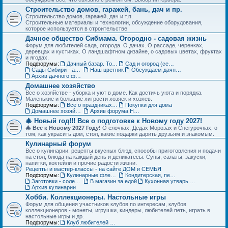
Строительство домов, гаражей, бань, дач и пр.
Строительство домов, гаражей, дач и т.п.
Строительные материалы и технологии, обсуждение оборудования,
которое используется в строительстве
Дачное общество Сибмама. Огородно - садовая жизнь
Форум для любителей сада, огорода. О дачах. О рассаде, черенках,
деревцах и кустиках. О ландшафтном дизайне, о садовых цветах, фруктах
и ягодах.
Подфорумы:
Дачный базар. Товары для дачи, сада и огорода
Сад и огород (семена, рассада, урожай)
Сады Сибири - авторские темы
Наш цветник
Обсуждаем дачные места - садовые общества
Архив дачного форума
Домашнее хозяйство
Все о хозяйстве - уборка и уют в доме. Как достичь уюта и порядка.
Маленькие и большие хитрости хозяек и хозяев.
Подфорумы:
Все о праздниках и подарках
Покупки для дома
Домашнее хозяйство. Архив форума
Архив форума Новый год
🎄 Новый год!!! Все о подготовке к Новому году 2027!
🎄 Все к Новому 2027 Году!
О елочках, Дедах Морозах и Снегурочках, о
том, как украсить дом, стол, какие подарки дарить друзьям и знакомым.
Кулинарный форум
Все о кулинарии: рецепты вкусных блюд, способы приготовления и подачи
на стол, блюда на каждый день и деликатесы. Супы, салаты, закуски,
напитки, коктейли и прочие радости жизни.
Рецепты и мастер-классы - на сайте ДОМ и СЕМЬЯ
Подфорумы:
Кулинарные флешмобы
Кондитерская, пекарня
Заготовки - соленья, варенья, маринады и пр.
В магазин за едой
Кухонная утварь - посуда и техника
Архив кулинарии
Хобби. Коллекционеры. Настольные игры
Форум для общения участников клубов по интересам, клубов
коллекционеров - монеты, игрушки, киндеры, любителей петь, играть в
настольные игры и др.
Подфорумы:
Клуб любителей кукол