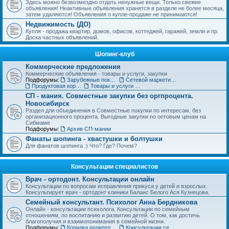
Здесь можно безвозмездно отдать ненужные вещи. Только свежие
объявления! Неактивные объявления хранятся в разделе не более месяца,
затем удаляются! Объявления о купле-продаже не принимаются!
Недвижимость (ДО)
Купля - продажа квартир, домов, офисов, коттеджей, гаражей, земли и пр.
Доска частных объявлений.
Шопинг-клуб
Коммерческие предложения
Коммерческие объявления - товары и услуги, закупки
Подфорумы:
Зарубежные покупки
Сетевой маркетинг, MLM
Продуктовая корзинка для вас и ваших детей
Товары и услуги для дома, строительства и ремонта. Бытовая техника.
СП - мания. Совместные закупки без оргпроцента.
Новосибирск
Раздел для объединения в Совместные покупки по интересам, без
организационного процента. Выгодные закупки по оптовым ценам на
Сибмаме
Подфорумы:
Архив СП-мании
Фанаты шопинга - хвастушки и болтушки
Для фанатов шопинга :) Что? Где? Почем?
Консультации специалистов
Врач - ортодонт. Консультации онлайн
Консультации по вопросам исправления прикуса у детей и взрослых.
Консультирует врач - ортодонт клиники Баланс Белого Ася Кузнецова.
Семейный консультант. Психолог Анна Бердникова
Онлайн - консультации психолога. Консультации по семейным
отношениям, по воспитанию и развитию детей. О том, как достичь
благополучия и взаимопонимания в семейной жизни.
Подфорумы:
Копилка родительского опыта
Консультации сексолога (18+)