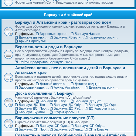
Форум для жителей Сочи, Краснодара и других южных городов
Барнаул и Алтайский край
Барнаул и Алтайский край - разговоры обо всем
Форум для обсуждения самых разных вопросов жителями Барнаула и
Алтайского края.
Подфорумы:
Здоровье взрослых в Барнауле
Барнаул Наши праздники
Дамские штучки. Красота, уход, пластическая хирургия в Барнауле
Барнаул. Животные и растения, флора и фауна
Культурная жизнь в Барнауле для взрослых и детей
Архив Барнаульского раздела
Беременность и роды в Барнауле
Все о беременности и родах в Барнауле. Медицинские центры, роддома,
врачи, акушеры, курсы для беременных. А так же просто темы для
поднятия настроения беременным Сибмамам :)
🌟 Рейтинг роддомов Барнаула 2023
Алтайские детки - все о воспитании детей в Барнауле и
Алтайском крае
Воспитание и развитие детей, творческие занятия, развивающие игры и
просто как интересно провести время с детьми
Подфорумы:
Детский спорт в Барнауле и Алтайском крае
Детские сады, школы, вузы, ссузы Барнаула и Алтайского края
Здоровье наших деток - Барнаул
Архив. Алтайские детки
Детские лагеря - летние, пришкольные, языковые
Доска объявлений г. Барнаул
Частные объявления . Барнаул и Алтайский край.
Подфорумы:
Барнаул ДО Обувь для детей
Барнаул. ДО Детская одежда
Барнаул. ДО Товары для детей
Барнаул. ДО Обувь для взрослых
Барнаул. ДО Одежда для взрослых
Барнаул ДО. Продажа животных и растений
Барнаул. ДО Работа и услуги
ДО Красота и уход за телом в Барнауле
Барнаул. Букинист - ДО Книги и журналы
Отдам даром. Объявления в Барнауле
Барнаульские совместные покупки (СП)
Скрытые совместные закупки (СП) в Барнауле.
Подфорумы:
Барнаул. СП Одежда (взрослая и детская)
Барнаул. СП Обувь, галантерея и аксессуары
Барнаул. СП Прочие товары
Барнаул. уСПешная песочница
СП в Бийске
Совместные закупки Хобби-клуба (Барнаул и Алтайский