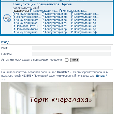
Консультации специалистов. Архив
Архив консультаций
Подфорумы:
Консультации педиатра
Консультации Юриста
Консультации юриста
Консультации врачей Центров семейной медицины
Консультации специалистов медицинского центра «Ласточка»
Экспертные консультации врачей «Клиники Пасман». Закрыто
Консультации специалистов медицинского центра АСТРА-МЕД
Консультации специалистов медицинского центра Авиценна
Консультации офтальмолога Игоря Плисова
Консультации детского офтальмолога клиники микрохирургии глаза ВИЖУ
Консультации детского уролога, детского хирурга
Консультации специалистов по грудному вскармливанию
Консультация взрослого невролога
Консультации детского невролога
Психолог Пётр Зарубин
Консультации стоматолога
Консультации инструкторов по материнскому искусству
Психологи Александр и Катерина Коломиец. Консультации по широкому кругу вопросов
Консультации врача гинеколога, детского гинеколога, оперирующего гинеколога
Консультации детских специалистов ЦНМТ
Консультации врача-педиатра Медицинского центра Юнона
Консультации врача-ортодонта
Консультации офтальмолога. Архив
ВХОД
Имя:
Пароль:
Автоматически входить при каждом посещении
Наши пользователи оставили сообщений:
46264927
• • Всего зарегистрированных
пользователей:
423856
• Последний зарегистрированный пользователь:
Детский
хор