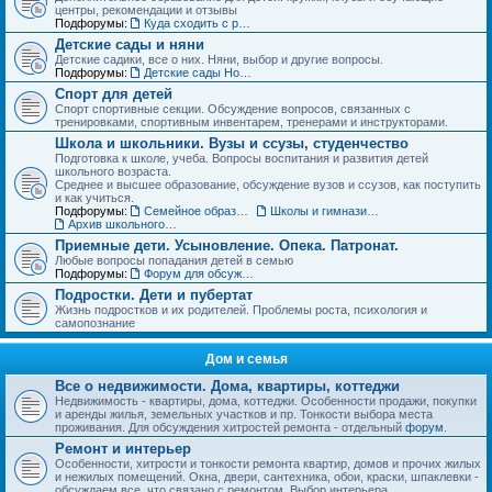
центры, рекомендации и отзывы
Подфорумы:
Куда сходить с ребенком. Детские театры, развлекательные центры, выставки и музеи
Детские сады и няни
Детские садики, все о них. Няни, выбор и другие вопросы.
Подфорумы:
Детские сады Новосибирска: адреса и отзывы
Спорт для детей
Спорт спортивные секции. Обсуждение вопросов, связанных с
тренировками, спортивным инвентарем, тренерами и инструкторами.
Школа и школьники. Вузы и ссузы, студенчество
Подготовка к школе, учеба. Вопросы воспитания и развития детей
школьного возраста.
Среднее и высшее образование, обсуждение вузов и ссузов, как поступить
и как учиться.
Подфорумы:
Семейное образование. Экстернат
Школы и гимназии Новосибирска и НСО: отзывы о школах и учителях
Архив школьного раздела
Приемные дети. Усыновление. Опека. Патронат.
Любые вопросы попадания детей в семью
Подфорумы:
Форум для обсуждения личных историй наставничества и опеки
Подростки. Дети и пубертат
Жизнь подростков и их родителей. Проблемы роста, психология и
самопознание
Дом и семья
Все о недвижимости. Дома, квартиры, коттеджи
Недвижимость - квартиры, дома, коттеджи. Особенности продажи, покупки
и аренды жилья, земельных участков и пр. Тонкости выбора места
проживания. Для обсуждения хитростей ремонта - отдельный
форум
.
Ремонт и интерьер
Особенности, хитрости и тонкости ремонта квартир, домов и прочих жилых
и нежилых помещений. Окна, двери, сантехника, обои, краски, шпаклевки -
обсуждаем все, что связано с ремонтом. Выбор интерьера.