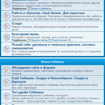
Вопросы о пособиях, выплатах. Оформление декретного отпуска. Другие
правовые, юридические и бухгалтерские вопросы
Подфорумы:
Банки и финансы
Работа и обучение. Свой бизнес. Для взрослых
Профессиональное общение. Разговоры о предпринимательстве, работе и
карьерном росте. Об обучении после школы и повышении квалификации.
О вере
Мирное общение, обсуждение вопросов веры, религиозного воспитания
детей
Культурная жизнь
Беседуем о литературе, музыке, кино и прочих увлечениях.
Подфорумы:
Наука и жизнь
Развлечения. Юмор, анекдоты. Игры, задачки и тесты
Познай себя: духовные и телесные практики, системы
саморазвития
Все о самопознании и саморазвитии. От астрологии до йоги, от соционики
до нумерологии.
Жизнь Сибмамы
Обсуждение сайта и форума
Вопросы, комментарии, замечания, предложения по работе сайта и
форума.
Клуб Сибмама. Скидки в Новосибирске. Скидки в
Барнауле
Все о Дисконтной программе Сибмама. Как получить дисконтную карту.
Как стать партнером
Тест-драйв Сибмамы
Организации предлагают, Сибмамы тестируют!
Можно записаться на участие в тест-драйве, а можно почитать отзывы о
компаниях - производителях товаров и услуг города Новосибирска.