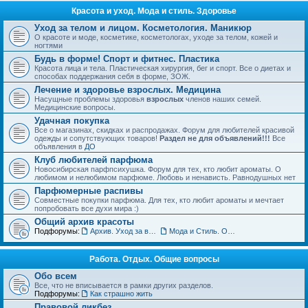
Красота и уход. Мода и стиль. Здоровье
Уход за телом и лицом. Косметология. Маникюр
О красоте и моде, косметике, косметологах, уходе за телом, кожей и
ногтями
Будь в форме! Спорт и фитнес. Пластика
Красота лица и тела. Пластическая хирургия, бег и спорт. Все о диетах и
способах поддержания себя в форме, ЗОЖ.
Лечение и здоровье взрослых. Медицина
Насущные проблемы здоровья
взрослых
членов наших семей.
Медицинские вопросы.
Удачная покупка
Все о магазинах, скидках и распродажах. Форум для любителей красивой
одежды и сопутствующих товаров!
Раздел не для объявлений!!!
Все
объявления в
ДО
Клуб любителей парфюма
Новосибирская парфпсихушка. Форум для тех, кто любит ароматы. О
любимом и нелюбимом парфюме. Любовь и ненависть. Равнодушных нет
Парфюмерные распивы
Совместные покупки парфюма. Для тех, кто любит ароматы и мечтает
попробовать все духи мира :)
Общий архив красоты
Подфорумы:
Архив. Уход за волосами. Прически
Мода и Стиль. Обсуждение тенденций
Работа. Отдых. Общие вопросы
Обо всем
Все, что не вписывается в рамки других разделов.
Подфорумы:
Как страшно жить
Правовой ликбез