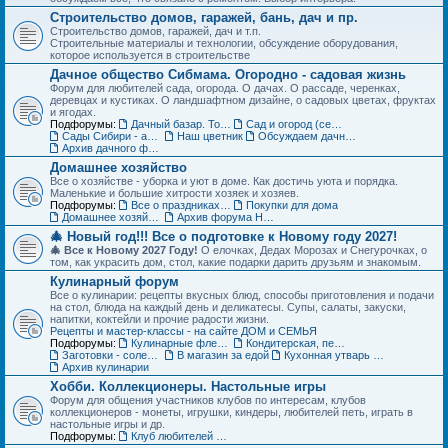
Строительство домов, гаражей, бань, дач и пр.
Строительство домов, гаражей, дач и т.п.
Строительные материалы и технологии, обсуждение оборудования,
которое используется в строительстве
Дачное общество Сибмама. Огородно - садовая жизнь
Форум для любителей сада, огорода. О дачах. О рассаде, черенках,
деревцах и кустиках. О ландшафтном дизайне, о садовых цветах, фруктах
и ягодах.
Подфорумы:
Дачный базар. Товары для дачи, сада и огорода
Сад и огород (семена, рассада, урожай)
Сады Сибири - авторские темы
Наш цветник
Обсуждаем дачные места - садовые общества
Архив дачного форума
Домашнее хозяйство
Все о хозяйстве - уборка и уют в доме. Как достичь уюта и порядка.
Маленькие и большие хитрости хозяек и хозяев.
Подфорумы:
Все о праздниках и подарках
Покупки для дома
Домашнее хозяйство. Архив форума
Архив форума Новый год
🎄 Новый год!!! Все о подготовке к Новому году 2027!
🎄 Все к Новому 2027 Году!
О елочках, Дедах Морозах и Снегурочках, о
том, как украсить дом, стол, какие подарки дарить друзьям и знакомым.
Кулинарный форум
Все о кулинарии: рецепты вкусных блюд, способы приготовления и подачи
на стол, блюда на каждый день и деликатесы. Супы, салаты, закуски,
напитки, коктейли и прочие радости жизни.
Рецепты и мастер-классы - на сайте ДОМ и СЕМЬЯ
Подфорумы:
Кулинарные флешмобы
Кондитерская, пекарня
Заготовки - соленья, варенья, маринады и пр.
В магазин за едой
Кухонная утварь - посуда и техника
Архив кулинарии
Хобби. Коллекционеры. Настольные игры
Форум для общения участников клубов по интересам, клубов
коллекционеров - монеты, игрушки, киндеры, любителей петь, играть в
настольные игры и др.
Подфорумы:
Клуб любителей кукол