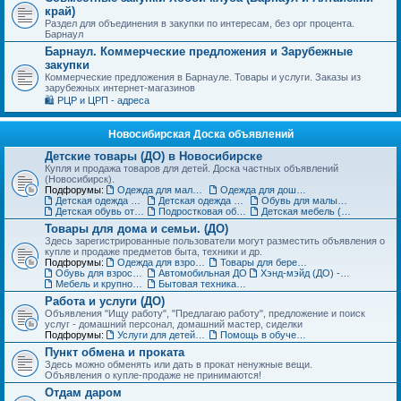
край)
Раздел для объединения в закупки по интересам, без орг процента.
Барнаул
Барнаул. Коммерческие предложения и Зарубежные
закупки
Коммерческие предложения в Барнауле. Товары и услуги. Заказы из
зарубежных интернет-магазинов
🛍️ РЦР и ЦРП - адреса
Новосибирская Доска объявлений
Детские товары (ДО) в Новосибирске
Купля и продажа товаров для детей. Доска частных объявлений
(Новосибирск).
Подфорумы:
Одежда для малышей до года (до 85 см)
Одежда для дошкольников (от 86 до 121 см)
Детская одежда на рост от 122 до 151 см
Детская одежда для подростков 152 см и выше
Обувь для малышей и дошколят (до 30 размера) (ДО)
Детская обувь от 31 до 36 размера (ДО)
Подростковая обувь от 37 размера (ДО)
Детская мебель (ДО)
Товары для дома и семьи. (ДО)
Здесь зарегистрированные пользователи могут разместить объявления о
купле и продаже предметов быта, техники и др.
Подфорумы:
Одежда для взрослых (ДО)
Товары для беременных и кормящих (ДО)
Обувь для взрослых (ДО)
Автомобильная ДО
Хэнд-мэйд (ДО) - Ручная работа. Объявления
Мебель и крупногабаритные товары для дома(ДО)
Бытовая техника, компьютеры и телефоны (ДО)
Работа и услуги (ДО)
Объявления "Ищу работу", "Предлагаю работу", предложение и поиск
услуг - домашний персонал, домашний мастер, сиделки
Подфорумы:
Услуги для детей. Объявления
Помощь в обучении. Репетиторы (ДО)
Пункт обмена и проката
Здесь можно обменять или дать в прокат ненужные вещи.
Объявления о купле-продаже не принимаются!
Отдам даром