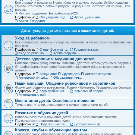
Все о родах и роддомах Новосибирска и других городов. Выбор роддома,
списки: что взять с собой в роддом на роды. Как настроиться на роды, как
рожать.
✴ Рейтинг роддомов Новосибирска 2025
Подфорумы:
Обсуждение роддомов
Архив. Домашние роды
Архив. Поздравления с рождением
Дети - уход за детьми, питание и воспитание детей.
Уход за ребенком
Все о вопросах гигиены и ухода за ребенком, а также развития физических
навыков.
Подфорумы:
О еде. Все о детском питании
Грудное вскармливание
Уход за ребенком. Архив форума
Архив форума Товары для детей
Детское здоровье и медицина для детей
Болезни, врачи, уход, советы, помощь. Для того, чтобы дети были здоровы.
О профилактике и лечении болезней и здоровом образе жизни семьи с
детьми
Подфорумы:
Вакцинация
Другие дети
Детская стоматология
Аллергология, дерматология, иммунология
Обсуждение лечебных учреждений и медицинских специалистов
Наши малыши. Общение ровесников и соратников
Форум для общения ровесников. Топики - болталки. Тематические беседки
Подфорумы:
Клуб двойняшек, тройняшек и так далее... :)
Земельный вопрос
Многодетные сибмамы
Воспитание детей. Семейные отношения
Темы о воспитании, отношениях в семье, психологии детей.
Развитие и обучение детей
Вопросы развития и обучения детей. Игры, развивающие занятия.
Полезные книги, презентации, идеи.
Подфорумы:
Поделки - мастерим с детьми
Детские книги, фильмы, аудиосказки
Кружки, клубы и обучающие центры
Дополнительное образование для детей: кружки, клубы и обучающие