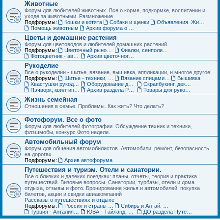
Животные
Форум для любителей животных. Все о корме, подкормке, воспитании и
уходе за животными. Размножение
Подфорумы:
Кошки и котята
Собаки и щенки
Объявления. Животные. Покупка, продажа, обмен и др.
Помощь животным
Архив форума о домашних животных
Цветы и домашние растения
Форум для цветоводов и любителей домашних растений.
Подфорумы:
Цветочный рынок. Объявления по домашним растениям
Фиалки, сенполии, глоксинии и компания. Геснериевые
Фотоцветник - авторские темы
Архив цветочного форума
Рукоделие
Все о рукоделии - шитье, вязание, вышивка, аппликации, и многое другое!
Подфорумы:
Шитье - техники, выкройки, обсуждение
Вязание спицами и крючком - схемы, фото, работы
Вышивка
Хвастушки рукодельниц
Оборудование для рукоделия
Скрапбукинг, декупаж, квилинг
Пэчворк, квилтинг,- лоскутное шитье
Архив раздела Рукоделие
Товары для рукоделия (ДО) Объявления
Жизнь семейная
Отношения в семье. Проблемы. Как жить? Что делать?
Фотофорум. Все о фото
Форум для любителей фотографии. Обсуждение техник и техники,
флэшмобы, конкурс Фото недели.
Автомобильный форум
Форум для общения автомобилистов. Автомобили, ремонт, безопасность
на дорогах.
Подфорумы:
Архив автофорума
Путешествия и туризм. Отели и санатории.
Все о близких и далеких поездках: планы, отчеты, теория и практика
путешествий. Визовые вопросы. Санатории, турбазы, отели и дома
отдыха, отзывы и фото. Бронирование жилья и автомобилей, покупка
билетов, акции и скидки авиакомпаний
Рассказы о путешествиях и отдыхе
Подфорумы:
Россия и страны ближнего зарубежья (СНГ)
Сибирь и Алтай. Активный отдых и туризм
Турция - Анталия, Мармарис, Стамбул
ЮВА - Тайланд, Вьетнам, Китай, Индия и другие страны
ДО раздела Путешествия. Жилье, туры, экскурсии