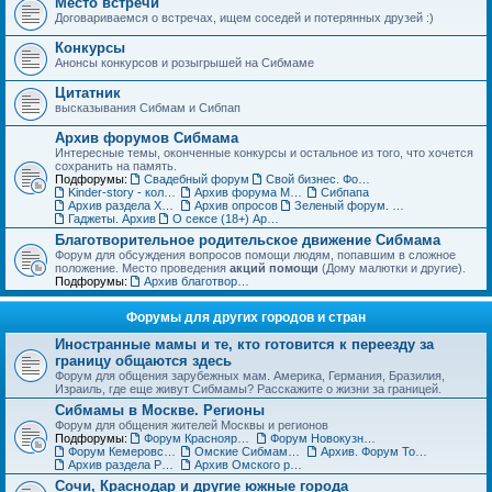
Место встречи
Договариваемся о встречах, ищем соседей и потерянных друзей :)
Конкурсы
Анонсы конкурсов и розыгрышей на Сибмаме
Цитатник
высказывания Сибмам и Сибпап
Архив форумов Сибмама
Интересные темы, оконченные конкурсы и остальное из того, что хочется
сохранить на память.
Подфорумы:
Свадебный форум
Свой бизнес. Форум для бизнес-леди
Kinder-story - коллекционирование игрушек из шоколадных яиц. Архив
Архив форума Место встречи
Сибпапа
Архив раздела Хэнд-мэйд (ДО)
Архив опросов
Зеленый форум. Архив
Гаджеты. Архив
О сексе (18+) Архив
Благотворительное родительское движение Сибмама
Форум для обсуждения вопросов помощи людям, попавшим в сложное
положение. Место проведения
акций помощи
(Дому малютки и другие).
Подфорумы:
Архив благотворительного форума
Форумы для других городов и стран
Иностранные мамы и те, кто готовится к переезду за
границу общаются здесь
Форум для общения зарубежных мам. Америка, Германия, Бразилия,
Израиль, где еще живут Сибмамы? Расскажите о жизни за границей.
Сибмамы в Москве. Регионы
Форум для общения жителей Москвы и регионов
Подфорумы:
Форум Красноярских мам и пап
Форум Новокузнецких мам и пап
Форум Кемеровских мам и пап
Омские Сибмамы общаются здесь :)
Архив. Форум Томских мам и пап
Архив раздела Регионы
Архив Омского раздела
Сочи, Краснодар и другие южные города