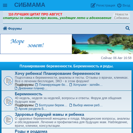
СИБМАМА
Рeгиcтpaция
Вход
110 ЛУЧШИХ ЦИТАТ ПРО АВГУСТ
Новости
статусы со смыслом про жизнь, уходящее лето и вдохновение
Сибмамы
Форумы
ои
ск
Сейчас 06 Авг 16:58
Планирование беременности. Беременность и роды.
Хочу ребенка! Планирование беременности
Подготовка к беременности, анализы и тесты. Отзывы о врачах, клиниках.
Все о лечении бесплодия, ЭКО - в этом форуме!
Подфорумы:
Планирующие болтушки
Хочушки - затейницы
Дневники планирования беременности
Беременность
40 недель, неделя за неделей, вопросы и ответы. Форум для общения
будущих мам
Подфорумы:
Болтушки беременных
Выбор имени ребенку
Архив раздела Беременность
Здоровье будущей мамы и ребенка
О здоровье беременной женщины и плода. Медицинские вопросы, анализы
и обследования. Лечение и профилактика для будущих мам. Наблюдение,
врачи, клиники, консультации.
Роды и роддома