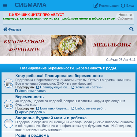
СИБМАМА
Рeгиcтpaция
Вход
110 ЛУЧШИХ ЦИТАТ ПРО АВГУСТ
Новости
статусы со смыслом про жизнь, уходящее лето и вдохновение
Сибмамы
Форумы
ои
ск
Сейчас 07 Авг 6:11
Планирование беременности. Беременность и роды.
Хочу ребенка! Планирование беременности
Подготовка к беременности, анализы и тесты. Отзывы о врачах, клиниках.
Все о лечении бесплодия, ЭКО - в этом форуме!
Подфорумы:
Планирующие болтушки
Хочушки - затейницы
Дневники планирования беременности
Беременность
40 недель, неделя за неделей, вопросы и ответы. Форум для общения
будущих мам
Подфорумы:
Болтушки беременных
Выбор имени ребенку
Архив раздела Беременность
Здоровье будущей мамы и ребенка
О здоровье беременной женщины и плода. Медицинские вопросы, анализы
и обследования. Лечение и профилактика для будущих мам. Наблюдение,
врачи, клиники, консультации.
Роды и роддома