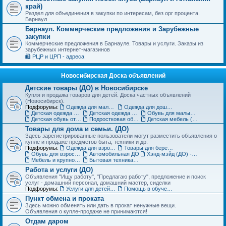
край)
Раздел для объединения в закупки по интересам, без орг процента.
Барнаул
Барнаул. Коммерческие предложения и Зарубежные
закупки
Коммерческие предложения в Барнауле. Товары и услуги. Заказы из
зарубежных интернет-магазинов
🛍️ РЦР и ЦРП - адреса
Новосибирская Доска объявлений
Детские товары (ДО) в Новосибирске
Купля и продажа товаров для детей. Доска частных объявлений
(Новосибирск).
Подфорумы:
Одежда для малышей до года (до 85 см)
Одежда для дошкольников (от 86 до 121 см)
Детская одежда на рост от 122 до 151 см
Детская одежда для подростков 152 см и выше
Обувь для малышей и дошколят (до 30 размера) (ДО)
Детская обувь от 31 до 36 размера (ДО)
Подростковая обувь от 37 размера (ДО)
Детская мебель (ДО)
Товары для дома и семьи. (ДО)
Здесь зарегистрированные пользователи могут разместить объявления о
купле и продаже предметов быта, техники и др.
Подфорумы:
Одежда для взрослых (ДО)
Товары для беременных и кормящих (ДО)
Обувь для взрослых (ДО)
Автомобильная ДО
Хэнд-мэйд (ДО) - Ручная работа. Объявления
Мебель и крупногабаритные товары для дома(ДО)
Бытовая техника, компьютеры и телефоны (ДО)
Работа и услуги (ДО)
Объявления "Ищу работу", "Предлагаю работу", предложение и поиск
услуг - домашний персонал, домашний мастер, сиделки
Подфорумы:
Услуги для детей. Объявления
Помощь в обучении. Репетиторы (ДО)
Пункт обмена и проката
Здесь можно обменять или дать в прокат ненужные вещи.
Объявления о купле-продаже не принимаются!
Отдам даром