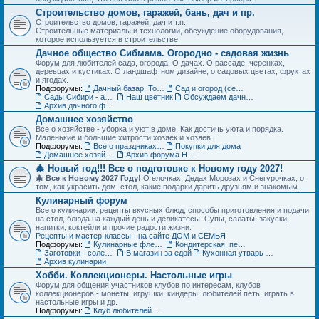
Строительство домов, гаражей, бань, дач и пр.
Строительство домов, гаражей, дач и т.п.
Строительные материалы и технологии, обсуждение оборудования,
которое используется в строительстве
Дачное общество Сибмама. Огородно - садовая жизнь
Форум для любителей сада, огорода. О дачах. О рассаде, черенках,
деревцах и кустиках. О ландшафтном дизайне, о садовых цветах, фруктах
и ягодах.
Подфорумы:
Дачный базар. Товары для дачи, сада и огорода
Сад и огород (семена, рассада, урожай)
Сады Сибири - авторские темы
Наш цветник
Обсуждаем дачные места - садовые общества
Архив дачного форума
Домашнее хозяйство
Все о хозяйстве - уборка и уют в доме. Как достичь уюта и порядка.
Маленькие и большие хитрости хозяек и хозяев.
Подфорумы:
Все о праздниках и подарках
Покупки для дома
Домашнее хозяйство. Архив форума
Архив форума Новый год
🎄 Новый год!!! Все о подготовке к Новому году 2027!
🎄 Все к Новому 2027 Году!
О елочках, Дедах Морозах и Снегурочках, о
том, как украсить дом, стол, какие подарки дарить друзьям и знакомым.
Кулинарный форум
Все о кулинарии: рецепты вкусных блюд, способы приготовления и подачи
на стол, блюда на каждый день и деликатесы. Супы, салаты, закуски,
напитки, коктейли и прочие радости жизни.
Рецепты и мастер-классы - на сайте ДОМ и СЕМЬЯ
Подфорумы:
Кулинарные флешмобы
Кондитерская, пекарня
Заготовки - соленья, варенья, маринады и пр.
В магазин за едой
Кухонная утварь - посуда и техника
Архив кулинарии
Хобби. Коллекционеры. Настольные игры
Форум для общения участников клубов по интересам, клубов
коллекционеров - монеты, игрушки, киндеры, любителей петь, играть в
настольные игры и др.
Подфорумы:
Клуб любителей кукол