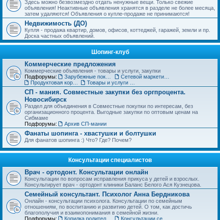
Здесь можно безвозмездно отдать ненужные вещи. Только свежие
объявления! Неактивные объявления хранятся в разделе не более месяца,
затем удаляются! Объявления о купле-продаже не принимаются!
Недвижимость (ДО)
Купля - продажа квартир, домов, офисов, коттеджей, гаражей, земли и пр.
Доска частных объявлений.
Шопинг-клуб
Коммерческие предложения
Коммерческие объявления - товары и услуги, закупки
Подфорумы:
Зарубежные покупки
Сетевой маркетинг, MLM
Продуктовая корзинка для вас и ваших детей
Товары и услуги для дома, строительства и ремонта. Бытовая техника.
СП - мания. Совместные закупки без оргпроцента.
Новосибирск
Раздел для объединения в Совместные покупки по интересам, без
организационного процента. Выгодные закупки по оптовым ценам на
Сибмаме
Подфорумы:
Архив СП-мании
Фанаты шопинга - хвастушки и болтушки
Для фанатов шопинга :) Что? Где? Почем?
Консультации специалистов
Врач - ортодонт. Консультации онлайн
Консультации по вопросам исправления прикуса у детей и взрослых.
Консультирует врач - ортодонт клиники Баланс Белого Ася Кузнецова.
Семейный консультант. Психолог Анна Бердникова
Онлайн - консультации психолога. Консультации по семейным
отношениям, по воспитанию и развитию детей. О том, как достичь
благополучия и взаимопонимания в семейной жизни.
Подфорумы:
Копилка родительского опыта
Консультации сексолога (18+)