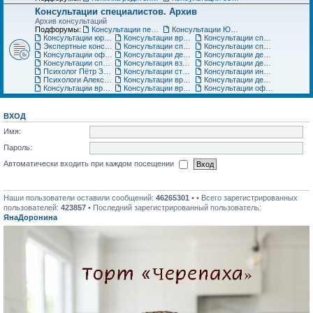
Консультации специалистов. Архив
Архив консультаций
Подфорумы:
Консультации педиатра
Консультации Юриста
Консультации юриста
Консультации врачей Центров семейной медицины
Консультации специалистов медицинского центра «Ласточка»
Экспертные консультации врачей «Клиники Пасман». Закрыто
Консультации специалистов медицинского центра АСТРА-МЕД
Консультации специалистов медицинского центра Авиценна
Консультации офтальмолога Игоря Плисова
Консультации детского офтальмолога клиники микрохирургии глаза ВИЖУ
Консультации детского уролога, детского хирурга
Консультации специалистов по грудному вскармливанию
Консультация взрослого невролога
Консультации детского невролога
Психолог Пётр Зарубин
Консультации стоматолога
Консультации инструкторов по материнскому искусству
Психологи Александр и Катерина Коломиец. Консультации по широкому кругу вопросов
Консультации врача гинеколога, детского гинеколога, оперирующего гинеколога
Консультации детских специалистов ЦНМТ
Консультации врача-педиатра Медицинского центра Юнона
Консультации врача-ортодонта
Консультации офтальмолога. Архив
ВХОД
Имя:
Пароль:
Автоматически входить при каждом посещении
Наши пользователи оставили сообщений:
46265301
• • Всего зарегистрированных
пользователей:
423857
• Последний зарегистрированный пользователь:
ЯнаДоронина