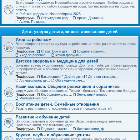
Все о родах и роддомах Новосибирска и других городов. Выбор роддома,
списки: что взять с собой в роддом на роды. Как настроиться на роды, как
рожать.
✴ Рейтинг роддомов Новосибирска 2025
Подфорумы:
Обсуждение роддомов
Архив. Домашние роды
Архив. Поздравления с рождением
Дети - уход за детьми, питание и воспитание детей.
Уход за ребенком
Все о вопросах гигиены и ухода за ребенком, а также развития физических
навыков.
Подфорумы:
О еде. Все о детском питании
Грудное вскармливание
Уход за ребенком. Архив форума
Архив форума Товары для детей
Детское здоровье и медицина для детей
Болезни, врачи, уход, советы, помощь. Для того, чтобы дети были здоровы.
О профилактике и лечении болезней и здоровом образе жизни семьи с
детьми
Подфорумы:
Вакцинация
Другие дети
Детская стоматология
Аллергология, дерматология, иммунология
Обсуждение лечебных учреждений и медицинских специалистов
Наши малыши. Общение ровесников и соратников
Форум для общения ровесников. Топики - болталки. Тематические беседки
Подфорумы:
Клуб двойняшек, тройняшек и так далее... :)
Земельный вопрос
Многодетные сибмамы
Воспитание детей. Семейные отношения
Темы о воспитании, отношениях в семье, психологии детей.
Развитие и обучение детей
Вопросы развития и обучения детей. Игры, развивающие занятия.
Полезные книги, презентации, идеи.
Подфорумы:
Поделки - мастерим с детьми
Детские книги, фильмы, аудиосказки
Кружки, клубы и обучающие центры
Дополнительное образование для детей: кружки, клубы и обучающие