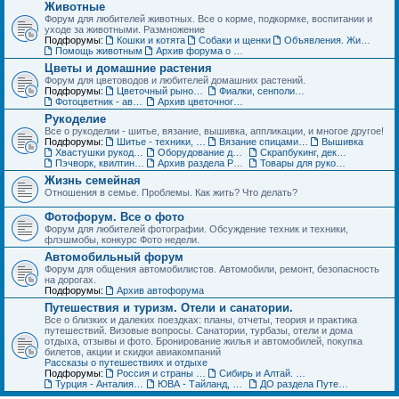
Животные
Форум для любителей животных. Все о корме, подкормке, воспитании и
уходе за животными. Размножение
Подфорумы:
Кошки и котята
Собаки и щенки
Объявления. Животные. Покупка, продажа, обмен и др.
Помощь животным
Архив форума о домашних животных
Цветы и домашние растения
Форум для цветоводов и любителей домашних растений.
Подфорумы:
Цветочный рынок. Объявления по домашним растениям
Фиалки, сенполии, глоксинии и компания. Геснериевые
Фотоцветник - авторские темы
Архив цветочного форума
Рукоделие
Все о рукоделии - шитье, вязание, вышивка, аппликации, и многое другое!
Подфорумы:
Шитье - техники, выкройки, обсуждение
Вязание спицами и крючком - схемы, фото, работы
Вышивка
Хвастушки рукодельниц
Оборудование для рукоделия
Скрапбукинг, декупаж, квилинг
Пэчворк, квилтинг,- лоскутное шитье
Архив раздела Рукоделие
Товары для рукоделия (ДО) Объявления
Жизнь семейная
Отношения в семье. Проблемы. Как жить? Что делать?
Фотофорум. Все о фото
Форум для любителей фотографии. Обсуждение техник и техники,
флэшмобы, конкурс Фото недели.
Автомобильный форум
Форум для общения автомобилистов. Автомобили, ремонт, безопасность
на дорогах.
Подфорумы:
Архив автофорума
Путешествия и туризм. Отели и санатории.
Все о близких и далеких поездках: планы, отчеты, теория и практика
путешествий. Визовые вопросы. Санатории, турбазы, отели и дома
отдыха, отзывы и фото. Бронирование жилья и автомобилей, покупка
билетов, акции и скидки авиакомпаний
Рассказы о путешествиях и отдыхе
Подфорумы:
Россия и страны ближнего зарубежья (СНГ)
Сибирь и Алтай. Активный отдых и туризм
Турция - Анталия, Мармарис, Стамбул
ЮВА - Тайланд, Вьетнам, Китай, Индия и другие страны
ДО раздела Путешествия. Жилье, туры, экскурсии