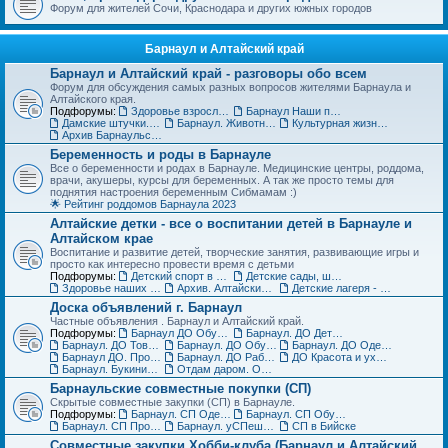
Форум для жителей Сочи, Краснодара и других южных городов
Барнаул и Алтайский край
Барнаул и Алтайский край - разговоры обо всем
Форум для обсуждения самых разных вопросов жителями Барнаула и
Алтайского края.
Подфорумы:
Здоровье взрослых в Барнауле
Барнаул Наши праздники
Дамские штучки. Красота, уход, пластическая хирургия в Барнауле
Барнаул. Животные и растения, флора и фауна
Культурная жизнь в Барнауле для взрослых и детей
Архив Барнаульского раздела
Беременность и роды в Барнауле
Все о беременности и родах в Барнауле. Медицинские центры, роддома,
врачи, акушеры, курсы для беременных. А так же просто темы для
поднятия настроения беременным Сибмамам :)
🌟 Рейтинг роддомов Барнаула 2023
Алтайские детки - все о воспитании детей в Барнауле и
Алтайском крае
Воспитание и развитие детей, творческие занятия, развивающие игры и
просто как интересно провести время с детьми
Подфорумы:
Детский спорт в Барнауле и Алтайском крае
Детские сады, школы, вузы, ссузы Барнаула и Алтайского края
Здоровье наших деток - Барнаул
Архив. Алтайские детки
Детские лагеря - летние, пришкольные, языковые
Доска объявлений г. Барнаул
Частные объявления . Барнаул и Алтайский край.
Подфорумы:
Барнаул ДО Обувь для детей
Барнаул. ДО Детская одежда
Барнаул. ДО Товары для детей
Барнаул. ДО Обувь для взрослых
Барнаул. ДО Одежда для взрослых
Барнаул ДО. Продажа животных и растений
Барнаул. ДО Работа и услуги
ДО Красота и уход за телом в Барнауле
Барнаул. Букинист - ДО Книги и журналы
Отдам даром. Объявления в Барнауле
Барнаульские совместные покупки (СП)
Скрытые совместные закупки (СП) в Барнауле.
Подфорумы:
Барнаул. СП Одежда (взрослая и детская)
Барнаул. СП Обувь, галантерея и аксессуары
Барнаул. СП Прочие товары
Барнаул. уСПешная песочница
СП в Бийске
Совместные закупки Хобби-клуба (Барнаул и Алтайский