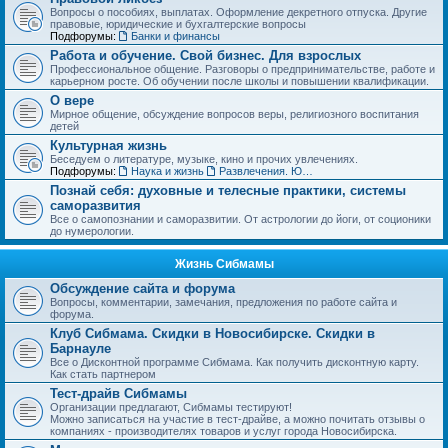
Вопросы о пособиях, выплатах. Оформление декретного отпуска. Другие
правовые, юридические и бухгалтерские вопросы
Подфорумы:
Банки и финансы
Работа и обучение. Свой бизнес. Для взрослых
Профессиональное общение. Разговоры о предпринимательстве, работе и
карьерном росте. Об обучении после школы и повышении квалификации.
О вере
Мирное общение, обсуждение вопросов веры, религиозного воспитания
детей
Культурная жизнь
Беседуем о литературе, музыке, кино и прочих увлечениях.
Подфорумы:
Наука и жизнь
Развлечения. Юмор, анекдоты. Игры, задачки и тесты
Познай себя: духовные и телесные практики, системы
саморазвития
Все о самопознании и саморазвитии. От астрологии до йоги, от соционики
до нумерологии.
Жизнь Сибмамы
Обсуждение сайта и форума
Вопросы, комментарии, замечания, предложения по работе сайта и
форума.
Клуб Сибмама. Скидки в Новосибирске. Скидки в
Барнауле
Все о Дисконтной программе Сибмама. Как получить дисконтную карту.
Как стать партнером
Тест-драйв Сибмамы
Организации предлагают, Сибмамы тестируют!
Можно записаться на участие в тест-драйве, а можно почитать отзывы о
компаниях - производителях товаров и услуг города Новосибирска.