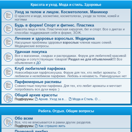
Красота и уход. Мода и стиль. Здоровье
Уход за телом и лицом. Косметология. Маникюр
О красоте и моде, косметике, косметологах, уходе за телом, кожей и
ногтями
Будь в форме! Спорт и фитнес. Пластика
Красота лица и тела. Пластическая хирургия, бег и спорт. Все о диетах и
способах поддержания себя в форме, ЗОЖ.
Лечение и здоровье взрослых. Медицина
Насущные проблемы здоровья
взрослых
членов наших семей.
Медицинские вопросы.
Удачная покупка
Все о магазинах, скидках и распродажах. Форум для любителей красивой
одежды и сопутствующих товаров!
Раздел не для объявлений!!!
Все
объявления в
ДО
Клуб любителей парфюма
Новосибирская парфпсихушка. Форум для тех, кто любит ароматы. О
любимом и нелюбимом парфюме. Любовь и ненависть. Равнодушных нет
Парфюмерные распивы
Совместные покупки парфюма. Для тех, кто любит ароматы и мечтает
попробовать все духи мира :)
Общий архив красоты
Подфорумы:
Архив. Уход за волосами. Прически
Мода и Стиль. Обсуждение тенденций
Работа. Отдых. Общие вопросы
Обо всем
Все, что не вписывается в рамки других разделов.
Подфорумы:
Как страшно жить
Правовой ликбез