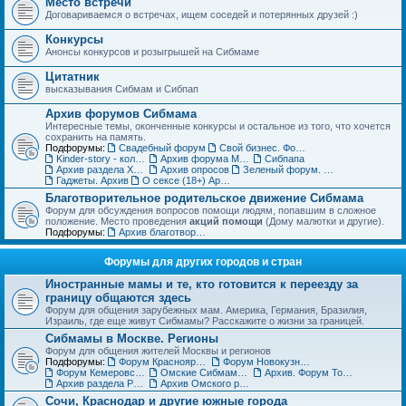
Место встречи
Договариваемся о встречах, ищем соседей и потерянных друзей :)
Конкурсы
Анонсы конкурсов и розыгрышей на Сибмаме
Цитатник
высказывания Сибмам и Сибпап
Архив форумов Сибмама
Интересные темы, оконченные конкурсы и остальное из того, что хочется
сохранить на память.
Подфорумы:
Свадебный форум
Свой бизнес. Форум для бизнес-леди
Kinder-story - коллекционирование игрушек из шоколадных яиц. Архив
Архив форума Место встречи
Сибпапа
Архив раздела Хэнд-мэйд (ДО)
Архив опросов
Зеленый форум. Архив
Гаджеты. Архив
О сексе (18+) Архив
Благотворительное родительское движение Сибмама
Форум для обсуждения вопросов помощи людям, попавшим в сложное
положение. Место проведения
акций помощи
(Дому малютки и другие).
Подфорумы:
Архив благотворительного форума
Форумы для других городов и стран
Иностранные мамы и те, кто готовится к переезду за
границу общаются здесь
Форум для общения зарубежных мам. Америка, Германия, Бразилия,
Израиль, где еще живут Сибмамы? Расскажите о жизни за границей.
Сибмамы в Москве. Регионы
Форум для общения жителей Москвы и регионов
Подфорумы:
Форум Красноярских мам и пап
Форум Новокузнецких мам и пап
Форум Кемеровских мам и пап
Омские Сибмамы общаются здесь :)
Архив. Форум Томских мам и пап
Архив раздела Регионы
Архив Омского раздела
Сочи, Краснодар и другие южные города