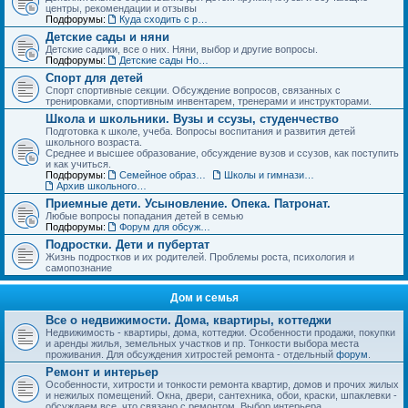
центры, рекомендации и отзывы
Подфорумы:
Куда сходить с ребенком. Детские театры, развлекательные центры, выставки и музеи
Детские сады и няни
Детские садики, все о них. Няни, выбор и другие вопросы.
Подфорумы:
Детские сады Новосибирска: адреса и отзывы
Спорт для детей
Спорт спортивные секции. Обсуждение вопросов, связанных с
тренировками, спортивным инвентарем, тренерами и инструкторами.
Школа и школьники. Вузы и ссузы, студенчество
Подготовка к школе, учеба. Вопросы воспитания и развития детей
школьного возраста.
Среднее и высшее образование, обсуждение вузов и ссузов, как поступить
и как учиться.
Подфорумы:
Семейное образование. Экстернат
Школы и гимназии Новосибирска и НСО: отзывы о школах и учителях
Архив школьного раздела
Приемные дети. Усыновление. Опека. Патронат.
Любые вопросы попадания детей в семью
Подфорумы:
Форум для обсуждения личных историй наставничества и опеки
Подростки. Дети и пубертат
Жизнь подростков и их родителей. Проблемы роста, психология и
самопознание
Дом и семья
Все о недвижимости. Дома, квартиры, коттеджи
Недвижимость - квартиры, дома, коттеджи. Особенности продажи, покупки
и аренды жилья, земельных участков и пр. Тонкости выбора места
проживания. Для обсуждения хитростей ремонта - отдельный
форум
.
Ремонт и интерьер
Особенности, хитрости и тонкости ремонта квартир, домов и прочих жилых
и нежилых помещений. Окна, двери, сантехника, обои, краски, шпаклевки -
обсуждаем все, что связано с ремонтом. Выбор интерьера.