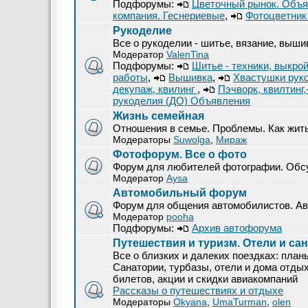
Подфорумы:
Цветочный рынок. Объя
компания. Геснериевые
,
Фотоцветник 
Рукоделие
Все о рукоделии - шитье, вязание, вышив
Модератор
ValenTina
Подфорумы:
Шитье - техники, выкро
работы
,
Вышивка
,
Хвастушки рук
декупаж, квилинг
,
Пэчворк, квилтинг
рукоделия (ДО) Объявления
Жизнь семейная
Отношения в семье. Проблемы. Как жит
Модераторы
Suwolga
,
Мираж
Фотофорум. Все о фото
Форум для любителей фотографии. Обсу
Модератор
Aysa
Автомобильный форум
Форум для общения автомобилистов. Авт
Модератор
pooha
Подфорумы:
Архив автофорума
Путешествия и туризм. Отели и са
Все о близких и далеких поездках: план
Санатории, турбазы, отели и дома отды
билетов, акции и скидки авиакомпаний
Рассказы о путешествиях и отдыхе
Модераторы
Okyana
,
UmaTurman
,
olen