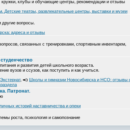
: кружки, клубы и обучающие центры, рекомендации и отзывы
м. Детские театры, развлекательные центры, выставки и музеи
и другие вопросы.
рска: адреса и отзывы
опросов, связанных с тренировками, спортивным инвентарем,
 студенчество
питания и развития детей школьного возраста.
ие вузов и ссузов, как поступить и как учиться.
 Экстернат
,
Школы и гимназии Новосибирска и НСО: отзывы 
 раздела
а. Патронат.
ью
личных историй наставничества и опеки
лемы роста, психология и самопознание