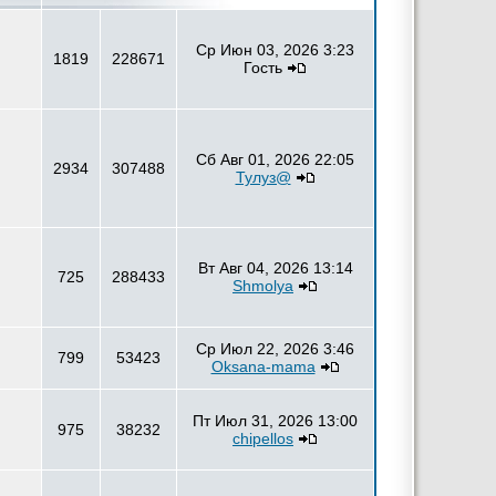
Ср Июн 03, 2026 3:23
1819
228671
Гость
Сб Авг 01, 2026 22:05
2934
307488
Тулуз@
Вт Авг 04, 2026 13:14
725
288433
Shmolya
Ср Июл 22, 2026 3:46
799
53423
Oksana-mama
Пт Июл 31, 2026 13:00
975
38232
chipellos