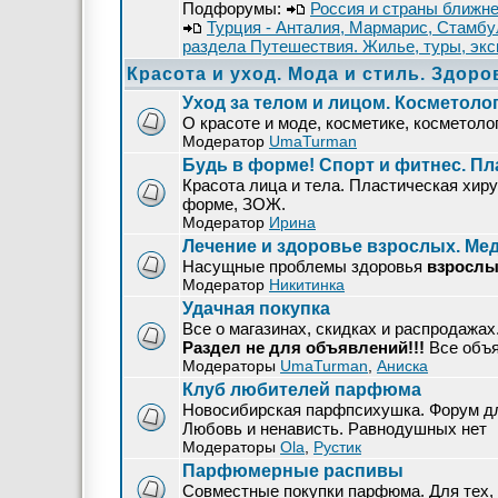
Подфорумы:
Россия и страны ближне
Турция - Анталия, Мармарис, Стамбу
раздела Путешествия. Жилье, туры, экс
Красота и уход. Мода и стиль. Здоро
Уход за телом и лицом. Косметоло
О красоте и моде, косметике, косметолог
Модератор
UmaTurman
Будь в форме! Спорт и фитнес. Пл
Красота лица и тела. Пластическая хирур
форме, ЗОЖ.
Модератор
Ирина
Лечение и здоровье взрослых. М
Насущные проблемы здоровья
взрослы
Модератор
Никитинка
Удачная покупка
Все о магазинах, скидках и распродажа
Раздел не для объявлений!!!
Все объ
Модераторы
UmaTurman
,
Аниска
Клуб любителей парфюма
Новосибирская парфпсихушка. Форум дл
Любовь и ненависть. Равнодушных нет
Модераторы
Ola
,
Рустик
Парфюмерные распивы
Совместные покупки парфюма. Для тех, 