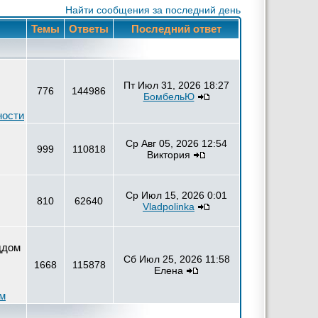
Найти сообщения за последний день
Темы
Ответы
Последний ответ
Пт Июл 31, 2026 18:27
776
144986
БомбельЮ
ности
Ср Авг 05, 2026 12:54
999
110818
Виктория
Ср Июл 15, 2026 0:01
810
62640
Vladpolinka
ддом
Сб Июл 25, 2026 11:58
1668
115878
Елена
ем