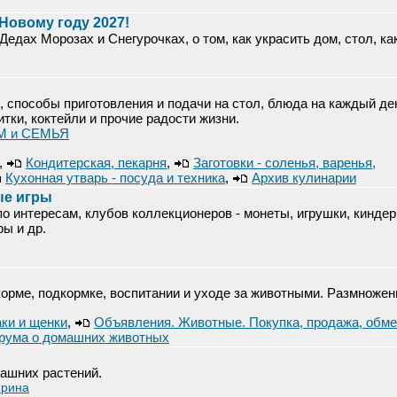
 Новому году 2027!
Дедах Морозах и Снегурочках, о том, как украсить дом, стол, ка
, способы приготовления и подачи на стол, блюда на каждый де
итки, коктейли и прочие радости жизни.
ОМ и СЕМЬЯ
,
Кондитерская, пекарня
,
Заготовки - соленья, варенья,
Кухонная утварь - посуда и техника
,
Архив кулинарии
ые игры
о интересам, клубов коллекционеров - монеты, игрушки, киндер
ры и др.
орме, подкормке, воспитании и уходе за животными. Размножен
ки и щенки
,
Объявления. Животные. Покупка, продажа, обме
рума о домашних животных
ашних растений.
рина