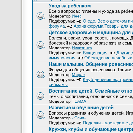
Уход за ребенком
Все о вопросах гигиены и ухода за ребе
Модератор
Инес
Подфорумы:
О еде. Все о детском п
форума
,
Архив форума Товары для д
Детское здоровье и медицина для 
Болезни, врачи, уход, советы, помощь. 
болезней и здоровом образе жизни семь
Модератор
Никитинка
Подфорумы:
Вакцинация
,
Другие 
иммунология
,
Обсуждение лечебных 
Наши малыши. Общение ровеснико
Форум для общения ровесников. Топики 
Модератор
Мираж
Подфорумы:
Клуб двойняшек, тройняш
сибмамы
Воспитание детей. Семейные отн
Темы о воспитании, отношениях в семье,
Модератор
ТЕАМА
Развитие и обучение детей
Вопросы развития и обучения детей. Игр
Модератор
-Юлия-
Подфорумы:
Поделки - мастерим с д
Кружки, клубы и обучающие цент