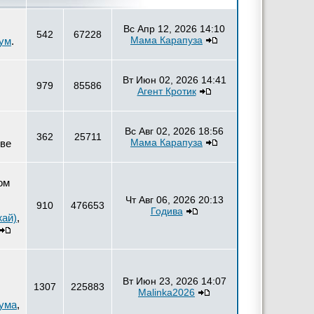
Вс Апр 12, 2026 14:10
542
67228
Мама Карапуза
ум
.
Вт Июн 02, 2026 14:41
979
85586
Агент Кротик
Вс Авг 02, 2026 18:56
362
25711
Мама Карапуза
тве
ом
Чт Авг 06, 2026 20:13
910
476653
Годива
жай)
,
Вт Июн 23, 2026 14:07
1307
225883
Malinka2026
рума
,