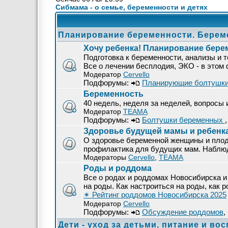
Сибмама - о семье, беременности и детях
Планирование беременности. Берем
Хочу ребенка! Планирование бере
Подготовка к беременности, анализы и т
Все о лечении бесплодия, ЭКО - в этом
Модератор
Cervello
Подфорумы:
Планирующие болтушк
Беременность
40 недель, неделя за неделей, вопросы
Модератор
ТЕАМА
Подфорумы:
Болтушки беременных
Здоровье будущей мамы и ребенк
О здоровье беременной женщины и плод
профилактика для будущих мам. Наблюде
Модераторы
Cervello
,
ТЕАМА
Роды и роддома
Все о родах и роддомах Новосибирска и 
на роды. Как настроиться на роды, как р
✴ Рейтинг роддомов Новосибирска 2025
Модератор
Cervello
Подфорумы:
Обсуждение роддомов
,
Дети - уход за детьми, питание и во