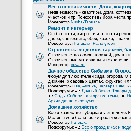
Все о недвижимости. Дома, кварти
Недвижимость - квартиры, дома, коттед
участков и пр. Тонкости выбора места 
Модератор
Nusha-Tanusha
Ремонт и интерьер
Особенности, хитрости и тонкости ремо
двери, сантехника, обои, краски, шпакл
Модераторы
Наташка
,
Planetgreen
Строительство домов, гаражей, бан
Строительство домов, гаражей, дач и т.п
Строительные материалы и технологии, 
Модератор
edward
Дачное общество Сибмама. Огород
Форум для любителей сада, огорода. О 
дизайне, о садовых цветах, фруктах и яг
Модераторы
Ola
,
Asbuka
,
Варвара Плюшк
Подфорумы:
Дачный базар. Товары д
Сады Сибири - авторские темы
,
Н
Архив дачного форума
Домашнее хозяйство
Все о хозяйстве - уборка и уют в доме. 
Маленькие и большие хитрости хозяек и
Модератор
Наташка
Подфорумы:
Все о праздниках и под