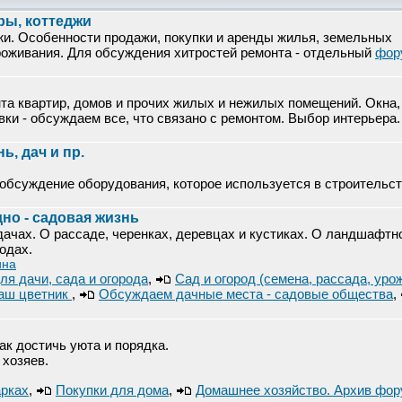
ры, коттеджи
жи. Особенности продажи, покупки и аренды жилья, земельных
проживания. Для обсуждения хитростей ремонта - отдельный
фор
нта квартир, домов и прочих жилых и нежилых помещений. Окна,
евки - обсуждаем все, что связано с ремонтом. Выбор интерьера.
ь, дач и пр.
.
обсуждение оборудования, которое используется в строительс
но - садовая жизнь
дачах. О рассаде, черенках, деревцах и кустиках. О ландшафтн
одах.
ина
ля дачи, сада и огорода
,
Сад и огород (семена, рассада, уро
аш цветник
,
Обсуждаем дачные места - садовые общества
,
Как достичь уюта и порядка.
 хозяев.
арках
,
Покупки для дома
,
Домашнее хозяйство. Архив фо