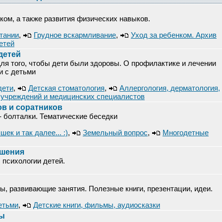
нком, а также развития физических навыков.
итании
,
Грудное вскармливание
,
Уход за ребенком. Архив
етей
детей
Для того, чтобы дети были здоровы. О профилактике и лечении
и с детьми
дети
,
Детская стоматология
,
Аллергология, дерматология,
учреждений и медицинских специалистов
в и соратников
- болталки. Тематические беседки
ек и так далее... :)
,
Земельный вопрос
,
Многодетные
ошения
 психологии детей.
ы, развивающие занятия. Полезные книги, презентации, идеи.
етьми
,
Детские книги, фильмы, аудиосказки
ры