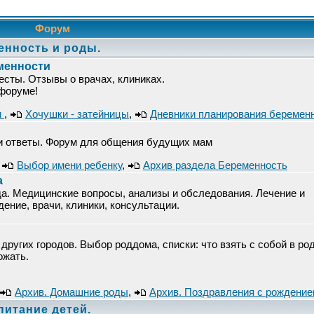
Форум
енность и роды.
менности
есты. Отзывы о врачах, клиниках.
 форуме!
и
,
Хочушки - затейницы
,
Дневники планирования беремен
 и ответы. Форум для общения будущих мам
,
Выбор имени ребенку
,
Архив раздела Беременность
а
а. Медицинские вопросы, анализы и обследования. Лечение и
ние, врачи, клиники, консультации.
других городов. Выбор роддома, списки: что взять с собой в ро
ожать.
Архив. Домашние роды
,
Архив. Поздравления с рождени
спитание детей.