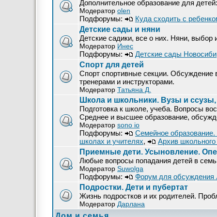
Дополнительное образование для детей
Модератор
olen
Подфорумы:
Куда сходить с ребенко
Детские сады и няни
Детские садики, все о них. Няни, выбор 
Модератор
Инес
Подфорумы:
Детские сады Новосиби
Спорт для детей
Спорт спортивные секции. Обсуждение в
тренерами и инструкторами.
Модератор
Татьяна Д.
Школа и школьники. Вузы и ссузы,
Подготовка к школе, учеба. Вопросы вос
Среднее и высшее образование, обсужден
Модератор
sono io
Подфорумы:
Семейное образование.
школах и учителях
,
Архив школьного
Приемные дети. Усыновление. Опек
Любые вопросы попадания детей в сем
Модератор
Suwolga
Подфорумы:
Форум для обсуждения 
Подростки. Дети и пубертат
Жизнь подростков и их родителей. Проб
Модератор
Дарлана
Дом и семья