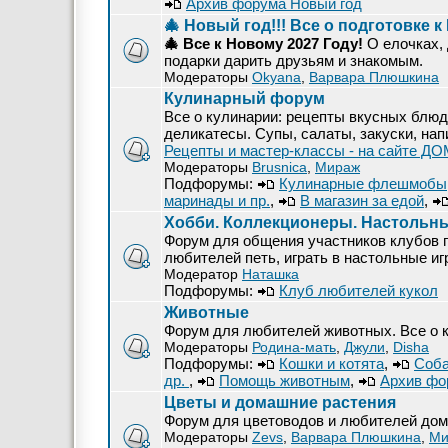
Архив форума Новый год
🎄 Новый год!!! Все о подготовке к
🎄 Все к Новому 2027 Году!
О елочках, 
подарки дарить друзьям и знакомым.
Модераторы
Okyana
,
Варвара Плюшкина
Кулинарный форум
Все о кулинарии: рецепты вкусных блюд
деликатесы. Супы, салаты, закуски, нап
Рецепты и мастер-классы - на сайте Д
Модераторы
Brusnica
,
Мираж
Подфорумы:
Кулинарные флешмобы
маринады и пр.
,
В магазин за едой
,
Хобби. Коллекционеры. Настольн
Форум для общения участников клубов п
любителей петь, играть в настольные иг
Модератор
Наташка
Подфорумы:
Клуб любителей кукол
Животные
Форум для любителей животных. Все о к
Модераторы
Родина-мать
,
Джули
,
Disha
Подфорумы:
Кошки и котята
,
Соба
др.
,
Помощь животным
,
Архив фо
Цветы и домашние растения
Форум для цветоводов и любителей дом
Модераторы
Zevs
,
Варвара Плюшкина
,
Ми