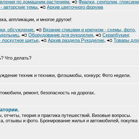
вления по домашним растениям
,
Фиалки, сенполии, глоксини
- авторские темы
,
Архив цветочного форума
ка, аппликации, и многое другое!
йки, обсуждение
,
Вязание спицами и крючком - схемы, фото,
одельниц
,
Оборудование для рукоделия
,
Скрапбукинг,
,- лоскутное шитье
,
Архив раздела Рукоделие
,
Товары для
ь? Что делать?
ждение техник и техники, флэшмобы, конкурс Фото недели.
омобили, ремонт, безопасность на дорогах.
натории.
ы, отчеты, теория и практика путешествий. Визовые вопросы.
ха, отзывы и фото. Бронирование жилья и автомобилей, покупка