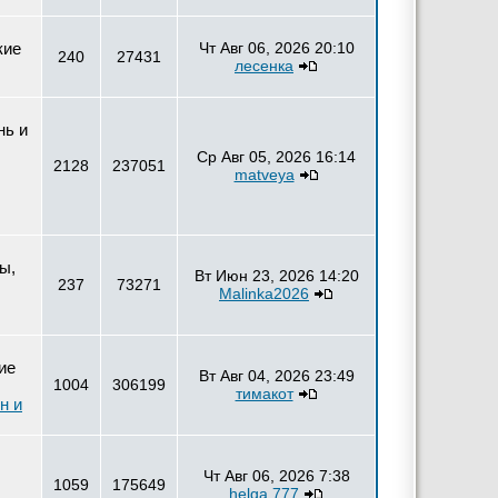
кие
Чт Авг 06, 2026 20:10
240
27431
лесенка
нь и
Ср Авг 05, 2026 16:14
2128
237051
matveya
ы,
Вт Июн 23, 2026 14:20
237
73271
Malinka2026
ие
Вт Авг 04, 2026 23:49
1004
306199
тимакот
н и
Чт Авг 06, 2026 7:38
1059
175649
helga 777