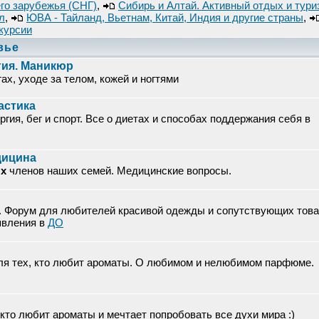
го зарубежья (СНГ)
,
Сибирь и Алтай. Активный отдых и тури
л
,
ЮВА - Тайланд, Вьетнам, Китай, Индия и другие страны
,
курсии
вье
гия. Маникюр
ах, уходе за телом, кожей и ногтями
астика
гия, бег и спорт. Все о диетах и способах поддержания себя в
едицина
х
членов наших семей. Медицинские вопросы.
х. Форум для любителей красивой одежды и сопутствующих това
явления в
ДО
я тех, кто любит ароматы. О любимом и нелюбимом парфюме.
кто любит ароматы и мечтает попробовать все духи мира :)