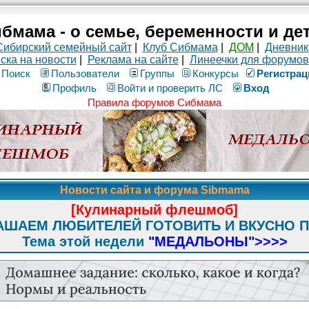
бмама - о семье, беременности и де
Сибирский семейный сайт
|
Клуб Сибмама
|
ДОМ
|
Дневник
ска на новости
|
Реклама на сайте
|
Линеечки для форумов
Поиск
Пользователи
Группы
Конкурсы
Рeгиcтpaц
Профиль
Войти и проверить ЛС
Вход
Правила форумов Сибмама
Новости сайта и форума Sibmama
[Кулинарный флешмоб]
АШАЕМ ЛЮБИТЕЛЕЙ ГОТОВИТЬ И ВКУСНО 
Тема этой недели
"МЕДАЛЬОНЫ"
>>>>