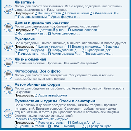
Животные
Форум для любителей животных. Все о корме, подкормке, воспитании и
уходе за животными. Размножение
Подфорумы:
Кошки и котята
Собаки и щенки
Объявления. Животные. Покупка, продажа, обмен и др.
Помощь животным
Архив форума о домашних животных
Цветы и домашние растения
Форум для цветоводов и любителей домашних растений.
Подфорумы:
Цветочный рынок. Объявления по домашним растениям
Фиалки, сенполии, глоксинии и компания. Геснериевые
Фотоцветник - авторские темы
Архив цветочного форума
Рукоделие
Все о рукоделии - шитье, вязание, вышивка, аппликации, и многое другое!
Подфорумы:
Шитье - техники, выкройки, обсуждение
Вязание спицами и крючком - схемы, фото, работы
Вышивка
Хвастушки рукодельниц
Оборудование для рукоделия
Скрапбукинг, декупаж, квилинг
Пэчворк, квилтинг,- лоскутное шитье
Архив раздела Рукоделие
Товары для рукоделия (ДО) Объявления
Жизнь семейная
Отношения в семье. Проблемы. Как жить? Что делать?
Фотофорум. Все о фото
Форум для любителей фотографии. Обсуждение техник и техники,
флэшмобы, конкурс Фото недели.
Автомобильный форум
Форум для общения автомобилистов. Автомобили, ремонт, безопасность
на дорогах.
Подфорумы:
Архив автофорума
Путешествия и туризм. Отели и санатории.
Все о близких и далеких поездках: планы, отчеты, теория и практика
путешествий. Визовые вопросы. Санатории, турбазы, отели и дома
отдыха, отзывы и фото. Бронирование жилья и автомобилей, покупка
билетов, акции и скидки авиакомпаний
Рассказы о путешествиях и отдыхе
Подфорумы:
Россия и страны ближнего зарубежья (СНГ)
Сибирь и Алтай. Активный отдых и туризм
Турция - Анталия, Мармарис, Стамбул
ЮВА - Тайланд, Вьетнам, Китай, Индия и другие страны
ДО раздела Путешествия. Жилье, туры, экскурсии