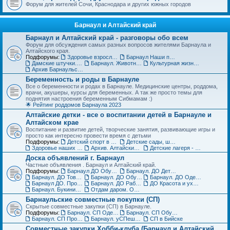
Форум для жителей Сочи, Краснодара и других южных городов
Барнаул и Алтайский край
Барнаул и Алтайский край - разговоры обо всем
Форум для обсуждения самых разных вопросов жителями Барнаула и
Алтайского края.
Подфорумы:
Здоровье взрослых в Барнауле
Барнаул Наши праздники
Дамские штучки. Красота, уход, пластическая хирургия в Барнауле
Барнаул. Животные и растения, флора и фауна
Культурная жизнь в Барнауле для взрослых и детей
Архив Барнаульского раздела
Беременность и роды в Барнауле
Все о беременности и родах в Барнауле. Медицинские центры, роддома,
врачи, акушеры, курсы для беременных. А так же просто темы для
поднятия настроения беременным Сибмамам :)
🌟 Рейтинг роддомов Барнаула 2023
Алтайские детки - все о воспитании детей в Барнауле и
Алтайском крае
Воспитание и развитие детей, творческие занятия, развивающие игры и
просто как интересно провести время с детьми
Подфорумы:
Детский спорт в Барнауле и Алтайском крае
Детские сады, школы, вузы, ссузы Барнаула и Алтайского края
Здоровье наших деток - Барнаул
Архив. Алтайские детки
Детские лагеря - летние, пришкольные, языковые
Доска объявлений г. Барнаул
Частные объявления . Барнаул и Алтайский край.
Подфорумы:
Барнаул ДО Обувь для детей
Барнаул. ДО Детская одежда
Барнаул. ДО Товары для детей
Барнаул. ДО Обувь для взрослых
Барнаул. ДО Одежда для взрослых
Барнаул ДО. Продажа животных и растений
Барнаул. ДО Работа и услуги
ДО Красота и уход за телом в Барнауле
Барнаул. Букинист - ДО Книги и журналы
Отдам даром. Объявления в Барнауле
Барнаульские совместные покупки (СП)
Скрытые совместные закупки (СП) в Барнауле.
Подфорумы:
Барнаул. СП Одежда (взрослая и детская)
Барнаул. СП Обувь, галантерея и аксессуары
Барнаул. СП Прочие товары
Барнаул. уСПешная песочница
СП в Бийске
Совместные закупки Хобби-клуба (Барнаул и Алтайский