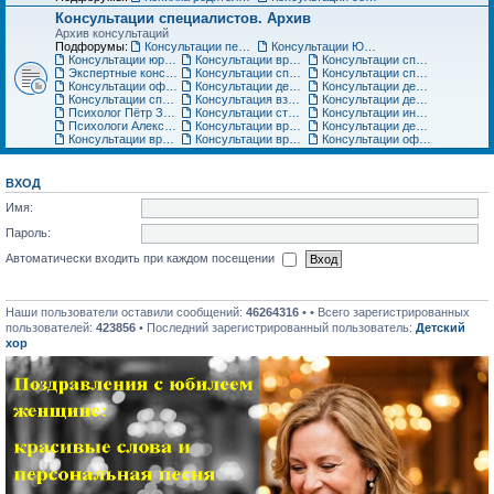
Консультации специалистов. Архив
Архив консультаций
Подфорумы:
Консультации педиатра
Консультации Юриста
Консультации юриста
Консультации врачей Центров семейной медицины
Консультации специалистов медицинского центра «Ласточка»
Экспертные консультации врачей «Клиники Пасман». Закрыто
Консультации специалистов медицинского центра АСТРА-МЕД
Консультации специалистов медицинского центра Авиценна
Консультации офтальмолога Игоря Плисова
Консультации детского офтальмолога клиники микрохирургии глаза ВИЖУ
Консультации детского уролога, детского хирурга
Консультации специалистов по грудному вскармливанию
Консультация взрослого невролога
Консультации детского невролога
Психолог Пётр Зарубин
Консультации стоматолога
Консультации инструкторов по материнскому искусству
Психологи Александр и Катерина Коломиец. Консультации по широкому кругу вопросов
Консультации врача гинеколога, детского гинеколога, оперирующего гинеколога
Консультации детских специалистов ЦНМТ
Консультации врача-педиатра Медицинского центра Юнона
Консультации врача-ортодонта
Консультации офтальмолога. Архив
ВХОД
Имя:
Пароль:
Автоматически входить при каждом посещении
Наши пользователи оставили сообщений:
46264316
• • Всего зарегистрированных
пользователей:
423856
• Последний зарегистрированный пользователь:
Детский
хор