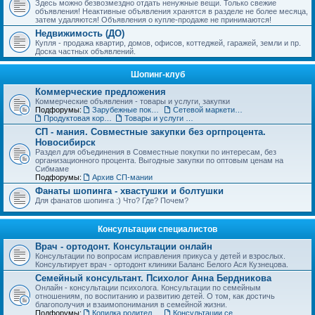
Здесь можно безвозмездно отдать ненужные вещи. Только свежие
объявления! Неактивные объявления хранятся в разделе не более месяца,
затем удаляются! Объявления о купле-продаже не принимаются!
Недвижимость (ДО)
Купля - продажа квартир, домов, офисов, коттеджей, гаражей, земли и пр.
Доска частных объявлений.
Шопинг-клуб
Коммерческие предложения
Коммерческие объявления - товары и услуги, закупки
Подфорумы:
Зарубежные покупки
Сетевой маркетинг, MLM
Продуктовая корзинка для вас и ваших детей
Товары и услуги для дома, строительства и ремонта. Бытовая техника.
СП - мания. Совместные закупки без оргпроцента.
Новосибирск
Раздел для объединения в Совместные покупки по интересам, без
организационного процента. Выгодные закупки по оптовым ценам на
Сибмаме
Подфорумы:
Архив СП-мании
Фанаты шопинга - хвастушки и болтушки
Для фанатов шопинга :) Что? Где? Почем?
Консультации специалистов
Врач - ортодонт. Консультации онлайн
Консультации по вопросам исправления прикуса у детей и взрослых.
Консультирует врач - ортодонт клиники Баланс Белого Ася Кузнецова.
Семейный консультант. Психолог Анна Бердникова
Онлайн - консультации психолога. Консультации по семейным
отношениям, по воспитанию и развитию детей. О том, как достичь
благополучия и взаимопонимания в семейной жизни.
Подфорумы:
Копилка родительского опыта
Консультации сексолога (18+)