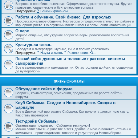
Вопросы о пособиях, выплатах. Оформление декретного отпуска. Другие
правовые, юридические и бухгалтерские вопросы
Подфорумы:
Банки и финансы
Работа и обучение. Свой бизнес. Для взрослых
Профессиональное общение. Разговоры о предпринимательстве, работе и
карьерном росте. Об обучении после школы и повышении квалификации.
О вере
Мирное общение, обсуждение вопросов веры, религиозного воспитания
детей
Культурная жизнь
Беседуем о литературе, музыке, кино и прочих увлечениях.
Подфорумы:
Наука и жизнь
Развлечения. Юмор, анекдоты. Игры, задачки и тесты
Познай себя: духовные и телесные практики, системы
саморазвития
Все о самопознании и саморазвитии. От астрологии до йоги, от соционики
до нумерологии.
Жизнь Сибмамы
Обсуждение сайта и форума
Вопросы, комментарии, замечания, предложения по работе сайта и
форума.
Клуб Сибмама. Скидки в Новосибирске. Скидки в
Барнауле
Все о Дисконтной программе Сибмама. Как получить дисконтную карту.
Как стать партнером
Тест-драйв Сибмамы
Организации предлагают, Сибмамы тестируют!
Можно записаться на участие в тест-драйве, а можно почитать отзывы о
компаниях - производителях товаров и услуг города Новосибирска.