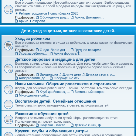
Все о родах и роддомах Новосибирска и других городов. Выбор роддома,
списки: что взять с собой в роддом на роды. Как настроиться на роды, как
рожать.
✴ Рейтинг роддомов Новосибирска 2025
Подфорумы:
Обсуждение роддомов
Архив. Домашние роды
Архив. Поздравления с рождением
Дети - уход за детьми, питание и воспитание детей.
Уход за ребенком
Все о вопросах гигиены и ухода за ребенком, а также развития физических
навыков.
Подфорумы:
О еде. Все о детском питании
Грудное вскармливание
Уход за ребенком. Архив форума
Архив форума Товары для детей
Детское здоровье и медицина для детей
Болезни, врачи, уход, советы, помощь. Для того, чтобы дети были здоровы.
О профилактике и лечении болезней и здоровом образе жизни семьи с
детьми
Подфорумы:
Вакцинация
Другие дети
Детская стоматология
Аллергология, дерматология, иммунология
Обсуждение лечебных учреждений и медицинских специалистов
Наши малыши. Общение ровесников и соратников
Форум для общения ровесников. Топики - болталки. Тематические беседки
Подфорумы:
Клуб двойняшек, тройняшек и так далее... :)
Земельный вопрос
Многодетные сибмамы
Воспитание детей. Семейные отношения
Темы о воспитании, отношениях в семье, психологии детей.
Развитие и обучение детей
Вопросы развития и обучения детей. Игры, развивающие занятия.
Полезные книги, презентации, идеи.
Подфорумы:
Поделки - мастерим с детьми
Детские книги, фильмы, аудиосказки
Кружки, клубы и обучающие центры
Дополнительное образование для детей: кружки, клубы и обучающие