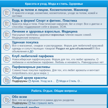
Красота и уход. Мода и стиль. Здоровье
Уход за телом и лицом. Косметология. Маникюр
О красоте и моде, косметике, косметологах, уходе за телом, кожей и
ногтями
Будь в форме! Спорт и фитнес. Пластика
Красота лица и тела. Пластическая хирургия, бег и спорт. Все о диетах и
способах поддержания себя в форме, ЗОЖ.
Лечение и здоровье взрослых. Медицина
Насущные проблемы здоровья
взрослых
членов наших семей.
Медицинские вопросы.
Удачная покупка
Все о магазинах, скидках и распродажах. Форум для любителей красивой
одежды и сопутствующих товаров!
Раздел не для объявлений!!!
Все
объявления в
ДО
Клуб любителей парфюма
Новосибирская парфпсихушка. Форум для тех, кто любит ароматы. О
любимом и нелюбимом парфюме. Любовь и ненависть. Равнодушных нет
Парфюмерные распивы
Совместные покупки парфюма. Для тех, кто любит ароматы и мечтает
попробовать все духи мира :)
Общий архив красоты
Подфорумы:
Архив. Уход за волосами. Прически
Мода и Стиль. Обсуждение тенденций
Работа. Отдых. Общие вопросы
Обо всем
Все, что не вписывается в рамки других разделов.
Подфорумы:
Как страшно жить
Правовой ликбез