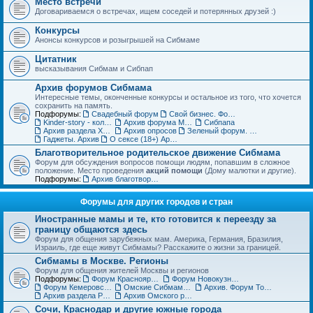
Место встречи
Договариваемся о встречах, ищем соседей и потерянных друзей :)
Конкурсы
Анонсы конкурсов и розыгрышей на Сибмаме
Цитатник
высказывания Сибмам и Сибпап
Архив форумов Сибмама
Интересные темы, оконченные конкурсы и остальное из того, что хочется
сохранить на память.
Подфорумы:
Свадебный форум
Свой бизнес. Форум для бизнес-леди
Kinder-story - коллекционирование игрушек из шоколадных яиц. Архив
Архив форума Место встречи
Сибпапа
Архив раздела Хэнд-мэйд (ДО)
Архив опросов
Зеленый форум. Архив
Гаджеты. Архив
О сексе (18+) Архив
Благотворительное родительское движение Сибмама
Форум для обсуждения вопросов помощи людям, попавшим в сложное
положение. Место проведения
акций помощи
(Дому малютки и другие).
Подфорумы:
Архив благотворительного форума
Форумы для других городов и стран
Иностранные мамы и те, кто готовится к переезду за
границу общаются здесь
Форум для общения зарубежных мам. Америка, Германия, Бразилия,
Израиль, где еще живут Сибмамы? Расскажите о жизни за границей.
Сибмамы в Москве. Регионы
Форум для общения жителей Москвы и регионов
Подфорумы:
Форум Красноярских мам и пап
Форум Новокузнецких мам и пап
Форум Кемеровских мам и пап
Омские Сибмамы общаются здесь :)
Архив. Форум Томских мам и пап
Архив раздела Регионы
Архив Омского раздела
Сочи, Краснодар и другие южные города