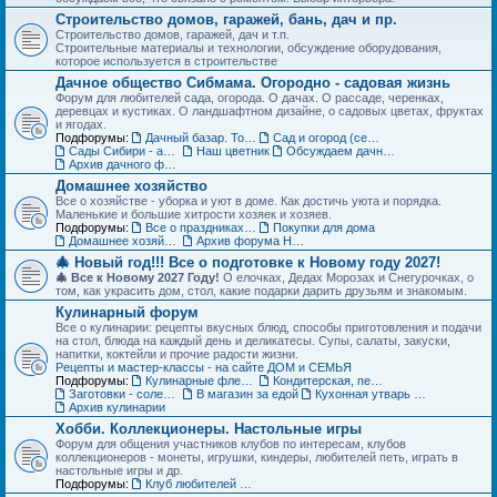
Строительство домов, гаражей, бань, дач и пр.
Строительство домов, гаражей, дач и т.п.
Строительные материалы и технологии, обсуждение оборудования,
которое используется в строительстве
Дачное общество Сибмама. Огородно - садовая жизнь
Форум для любителей сада, огорода. О дачах. О рассаде, черенках,
деревцах и кустиках. О ландшафтном дизайне, о садовых цветах, фруктах
и ягодах.
Подфорумы:
Дачный базар. Товары для дачи, сада и огорода
Сад и огород (семена, рассада, урожай)
Сады Сибири - авторские темы
Наш цветник
Обсуждаем дачные места - садовые общества
Архив дачного форума
Домашнее хозяйство
Все о хозяйстве - уборка и уют в доме. Как достичь уюта и порядка.
Маленькие и большие хитрости хозяек и хозяев.
Подфорумы:
Все о праздниках и подарках
Покупки для дома
Домашнее хозяйство. Архив форума
Архив форума Новый год
🎄 Новый год!!! Все о подготовке к Новому году 2027!
🎄 Все к Новому 2027 Году!
О елочках, Дедах Морозах и Снегурочках, о
том, как украсить дом, стол, какие подарки дарить друзьям и знакомым.
Кулинарный форум
Все о кулинарии: рецепты вкусных блюд, способы приготовления и подачи
на стол, блюда на каждый день и деликатесы. Супы, салаты, закуски,
напитки, коктейли и прочие радости жизни.
Рецепты и мастер-классы - на сайте ДОМ и СЕМЬЯ
Подфорумы:
Кулинарные флешмобы
Кондитерская, пекарня
Заготовки - соленья, варенья, маринады и пр.
В магазин за едой
Кухонная утварь - посуда и техника
Архив кулинарии
Хобби. Коллекционеры. Настольные игры
Форум для общения участников клубов по интересам, клубов
коллекционеров - монеты, игрушки, киндеры, любителей петь, играть в
настольные игры и др.
Подфорумы:
Клуб любителей кукол