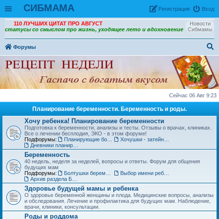
СИБМАМА
Рeгиcтpaция
Вход
110 ЛУЧШИХ ЦИТАТ ПРО АВГУСТ
Новости
статусы со смыслом про жизнь, уходящее лето и вдохновение
Сибмамы
Форумы
ои
ск
Сейчас 06 Авг 9:23
Планирование беременности. Беременность и роды.
Хочу ребенка! Планирование беременности
Подготовка к беременности, анализы и тесты. Отзывы о врачах, клиниках.
Все о лечении бесплодия, ЭКО - в этом форуме!
Подфорумы:
Планирующие болтушки
Хочушки - затейницы
Дневники планирования беременности
Беременность
40 недель, неделя за неделей, вопросы и ответы. Форум для общения
будущих мам
Подфорумы:
Болтушки беременных
Выбор имени ребенку
Архив раздела Беременность
Здоровье будущей мамы и ребенка
О здоровье беременной женщины и плода. Медицинские вопросы, анализы
и обследования. Лечение и профилактика для будущих мам. Наблюдение,
врачи, клиники, консультации.
Роды и роддома