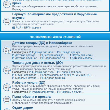
край)
Раздел для объединения в закупки по интересам, без орг процента.
Барнаул
Барнаул. Коммерческие предложения и Зарубежные
закупки
Коммерческие предложения в Барнауле. Товары и услуги. Заказы из
зарубежных интернет-магазинов
🛍️ РЦР и ЦРП - адреса
Новосибирская Доска объявлений
Детские товары (ДО) в Новосибирске
Купля и продажа товаров для детей. Доска частных объявлений
(Новосибирск).
Подфорумы:
Одежда для малышей до года (до 85 см)
Одежда для дошкольников (от 86 до 121 см)
Детская одежда на рост от 122 до 151 см
Детская одежда для подростков 152 см и выше
Обувь для малышей и дошколят (до 30 размера) (ДО)
Детская обувь от 31 до 36 размера (ДО)
Подростковая обувь от 37 размера (ДО)
Детская мебель (ДО)
Товары для дома и семьи. (ДО)
Здесь зарегистрированные пользователи могут разместить объявления о
купле и продаже предметов быта, техники и др.
Подфорумы:
Одежда для взрослых (ДО)
Товары для беременных и кормящих (ДО)
Обувь для взрослых (ДО)
Автомобильная ДО
Хэнд-мэйд (ДО) - Ручная работа. Объявления
Мебель и крупногабаритные товары для дома(ДО)
Бытовая техника, компьютеры и телефоны (ДО)
Работа и услуги (ДО)
Объявления "Ищу работу", "Предлагаю работу", предложение и поиск
услуг - домашний персонал, домашний мастер, сиделки
Подфорумы:
Услуги для детей. Объявления
Помощь в обучении. Репетиторы (ДО)
Пункт обмена и проката
Здесь можно обменять или дать в прокат ненужные вещи.
Объявления о купле-продаже не принимаются!
Отдам даром