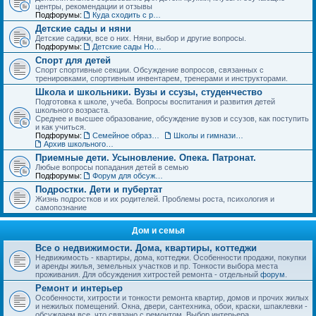
центры, рекомендации и отзывы
Подфорумы:
Куда сходить с ребенком. Детские театры, развлекательные центры, выставки и музеи
Детские сады и няни
Детские садики, все о них. Няни, выбор и другие вопросы.
Подфорумы:
Детские сады Новосибирска: адреса и отзывы
Спорт для детей
Спорт спортивные секции. Обсуждение вопросов, связанных с
тренировками, спортивным инвентарем, тренерами и инструкторами.
Школа и школьники. Вузы и ссузы, студенчество
Подготовка к школе, учеба. Вопросы воспитания и развития детей
школьного возраста.
Среднее и высшее образование, обсуждение вузов и ссузов, как поступить
и как учиться.
Подфорумы:
Семейное образование. Экстернат
Школы и гимназии Новосибирска и НСО: отзывы о школах и учителях
Архив школьного раздела
Приемные дети. Усыновление. Опека. Патронат.
Любые вопросы попадания детей в семью
Подфорумы:
Форум для обсуждения личных историй наставничества и опеки
Подростки. Дети и пубертат
Жизнь подростков и их родителей. Проблемы роста, психология и
самопознание
Дом и семья
Все о недвижимости. Дома, квартиры, коттеджи
Недвижимость - квартиры, дома, коттеджи. Особенности продажи, покупки
и аренды жилья, земельных участков и пр. Тонкости выбора места
проживания. Для обсуждения хитростей ремонта - отдельный
форум
.
Ремонт и интерьер
Особенности, хитрости и тонкости ремонта квартир, домов и прочих жилых
и нежилых помещений. Окна, двери, сантехника, обои, краски, шпаклевки -
обсуждаем все, что связано с ремонтом. Выбор интерьера.