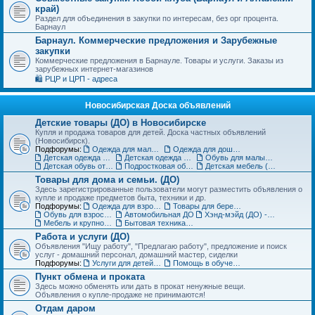
край)
Раздел для объединения в закупки по интересам, без орг процента.
Барнаул
Барнаул. Коммерческие предложения и Зарубежные
закупки
Коммерческие предложения в Барнауле. Товары и услуги. Заказы из
зарубежных интернет-магазинов
🛍️ РЦР и ЦРП - адреса
Новосибирская Доска объявлений
Детские товары (ДО) в Новосибирске
Купля и продажа товаров для детей. Доска частных объявлений
(Новосибирск).
Подфорумы:
Одежда для малышей до года (до 85 см)
Одежда для дошкольников (от 86 до 121 см)
Детская одежда на рост от 122 до 151 см
Детская одежда для подростков 152 см и выше
Обувь для малышей и дошколят (до 30 размера) (ДО)
Детская обувь от 31 до 36 размера (ДО)
Подростковая обувь от 37 размера (ДО)
Детская мебель (ДО)
Товары для дома и семьи. (ДО)
Здесь зарегистрированные пользователи могут разместить объявления о
купле и продаже предметов быта, техники и др.
Подфорумы:
Одежда для взрослых (ДО)
Товары для беременных и кормящих (ДО)
Обувь для взрослых (ДО)
Автомобильная ДО
Хэнд-мэйд (ДО) - Ручная работа. Объявления
Мебель и крупногабаритные товары для дома(ДО)
Бытовая техника, компьютеры и телефоны (ДО)
Работа и услуги (ДО)
Объявления "Ищу работу", "Предлагаю работу", предложение и поиск
услуг - домашний персонал, домашний мастер, сиделки
Подфорумы:
Услуги для детей. Объявления
Помощь в обучении. Репетиторы (ДО)
Пункт обмена и проката
Здесь можно обменять или дать в прокат ненужные вещи.
Объявления о купле-продаже не принимаются!
Отдам даром