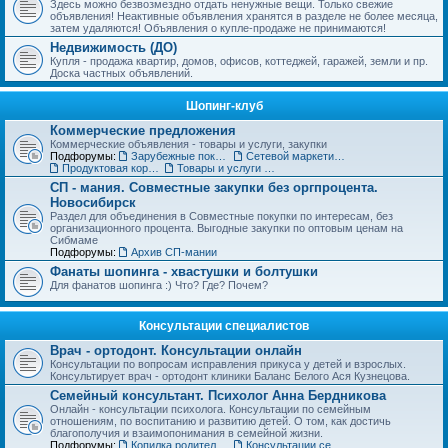
Здесь можно безвозмездно отдать ненужные вещи. Только свежие
объявления! Неактивные объявления хранятся в разделе не более месяца,
затем удаляются! Объявления о купле-продаже не принимаются!
Недвижимость (ДО)
Купля - продажа квартир, домов, офисов, коттеджей, гаражей, земли и пр.
Доска частных объявлений.
Шопинг-клуб
Коммерческие предложения
Коммерческие объявления - товары и услуги, закупки
Подфорумы:
Зарубежные покупки
Сетевой маркетинг, MLM
Продуктовая корзинка для вас и ваших детей
Товары и услуги для дома, строительства и ремонта. Бытовая техника.
СП - мания. Совместные закупки без оргпроцента.
Новосибирск
Раздел для объединения в Совместные покупки по интересам, без
организационного процента. Выгодные закупки по оптовым ценам на
Сибмаме
Подфорумы:
Архив СП-мании
Фанаты шопинга - хвастушки и болтушки
Для фанатов шопинга :) Что? Где? Почем?
Консультации специалистов
Врач - ортодонт. Консультации онлайн
Консультации по вопросам исправления прикуса у детей и взрослых.
Консультирует врач - ортодонт клиники Баланс Белого Ася Кузнецова.
Семейный консультант. Психолог Анна Бердникова
Онлайн - консультации психолога. Консультации по семейным
отношениям, по воспитанию и развитию детей. О том, как достичь
благополучия и взаимопонимания в семейной жизни.
Подфорумы:
Копилка родительского опыта
Консультации сексолога (18+)