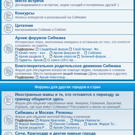
Место встречи
Договариваемся о встречах, ищем соседей и потерянных друзей :)
Конкурсы
Анонсы конкурсов и розыгрышей на Сибмаме
Цитатник
высказывания Сибмам и Сибпап
Архив форумов Сибмама
Интересные темы, оконченные конкурсы и остальное из того, что хочется
сохранить на память.
Подфорумы:
Свадебный форум
Свой бизнес. Форум для бизнес-леди
Kinder-story - коллекционирование игрушек из шоколадных яиц. Архив
Архив форума Место встречи
Сибпапа
Архив раздела Хэнд-мэйд (ДО)
Архив опросов
Зеленый форум. Архив
Гаджеты. Архив
О сексе (18+) Архив
Благотворительное родительское движение Сибмама
Форум для обсуждения вопросов помощи людям, попавшим в сложное
положение. Место проведения
акций помощи
(Дому малютки и другие).
Подфорумы:
Архив благотворительного форума
Форумы для других городов и стран
Иностранные мамы и те, кто готовится к переезду за
границу общаются здесь
Форум для общения зарубежных мам. Америка, Германия, Бразилия,
Израиль, где еще живут Сибмамы? Расскажите о жизни за границей.
Сибмамы в Москве. Регионы
Форум для общения жителей Москвы и регионов
Подфорумы:
Форум Красноярских мам и пап
Форум Новокузнецких мам и пап
Форум Кемеровских мам и пап
Омские Сибмамы общаются здесь :)
Архив. Форум Томских мам и пап
Архив раздела Регионы
Архив Омского раздела
Сочи, Краснодар и другие южные города