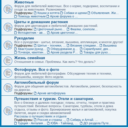
Животные
Форум для любителей животных. Все о корме, подкормке, воспитании и
уходе за животными. Размножение
Подфорумы:
Кошки и котята
Собаки и щенки
Объявления. Животные. Покупка, продажа, обмен и др.
Помощь животным
Архив форума о домашних животных
Цветы и домашние растения
Форум для цветоводов и любителей домашних растений.
Подфорумы:
Цветочный рынок. Объявления по домашним растениям
Фиалки, сенполии, глоксинии и компания. Геснериевые
Фотоцветник - авторские темы
Архив цветочного форума
Рукоделие
Все о рукоделии - шитье, вязание, вышивка, аппликации, и многое другое!
Подфорумы:
Шитье - техники, выкройки, обсуждение
Вязание спицами и крючком - схемы, фото, работы
Вышивка
Хвастушки рукодельниц
Оборудование для рукоделия
Скрапбукинг, декупаж, квилинг
Пэчворк, квилтинг,- лоскутное шитье
Архив раздела Рукоделие
Товары для рукоделия (ДО) Объявления
Жизнь семейная
Отношения в семье. Проблемы. Как жить? Что делать?
Фотофорум. Все о фото
Форум для любителей фотографии. Обсуждение техник и техники,
флэшмобы, конкурс Фото недели.
Автомобильный форум
Форум для общения автомобилистов. Автомобили, ремонт, безопасность
на дорогах.
Подфорумы:
Архив автофорума
Путешествия и туризм. Отели и санатории.
Все о близких и далеких поездках: планы, отчеты, теория и практика
путешествий. Визовые вопросы. Санатории, турбазы, отели и дома
отдыха, отзывы и фото. Бронирование жилья и автомобилей, покупка
билетов, акции и скидки авиакомпаний
Рассказы о путешествиях и отдыхе
Подфорумы:
Россия и страны ближнего зарубежья (СНГ)
Сибирь и Алтай. Активный отдых и туризм
Турция - Анталия, Мармарис, Стамбул
ЮВА - Тайланд, Вьетнам, Китай, Индия и другие страны
ДО раздела Путешествия. Жилье, туры, экскурсии