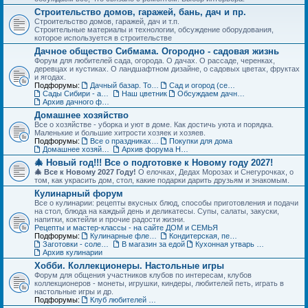
Строительство домов, гаражей, бань, дач и пр.
Строительство домов, гаражей, дач и т.п.
Строительные материалы и технологии, обсуждение оборудования,
которое используется в строительстве
Дачное общество Сибмама. Огородно - садовая жизнь
Форум для любителей сада, огорода. О дачах. О рассаде, черенках,
деревцах и кустиках. О ландшафтном дизайне, о садовых цветах, фруктах
и ягодах.
Подфорумы:
Дачный базар. Товары для дачи, сада и огорода
Сад и огород (семена, рассада, урожай)
Сады Сибири - авторские темы
Наш цветник
Обсуждаем дачные места - садовые общества
Архив дачного форума
Домашнее хозяйство
Все о хозяйстве - уборка и уют в доме. Как достичь уюта и порядка.
Маленькие и большие хитрости хозяек и хозяев.
Подфорумы:
Все о праздниках и подарках
Покупки для дома
Домашнее хозяйство. Архив форума
Архив форума Новый год
🎄 Новый год!!! Все о подготовке к Новому году 2027!
🎄 Все к Новому 2027 Году!
О елочках, Дедах Морозах и Снегурочках, о
том, как украсить дом, стол, какие подарки дарить друзьям и знакомым.
Кулинарный форум
Все о кулинарии: рецепты вкусных блюд, способы приготовления и подачи
на стол, блюда на каждый день и деликатесы. Супы, салаты, закуски,
напитки, коктейли и прочие радости жизни.
Рецепты и мастер-классы - на сайте ДОМ и СЕМЬЯ
Подфорумы:
Кулинарные флешмобы
Кондитерская, пекарня
Заготовки - соленья, варенья, маринады и пр.
В магазин за едой
Кухонная утварь - посуда и техника
Архив кулинарии
Хобби. Коллекционеры. Настольные игры
Форум для общения участников клубов по интересам, клубов
коллекционеров - монеты, игрушки, киндеры, любителей петь, играть в
настольные игры и др.
Подфорумы:
Клуб любителей кукол