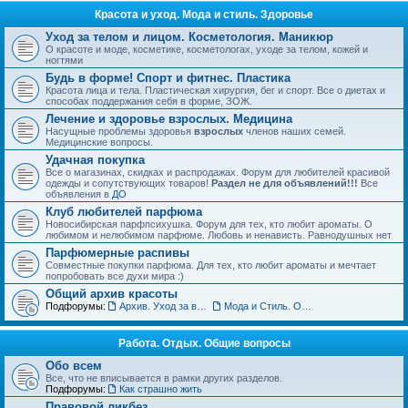
Красота и уход. Мода и стиль. Здоровье
Уход за телом и лицом. Косметология. Маникюр
О красоте и моде, косметике, косметологах, уходе за телом, кожей и
ногтями
Будь в форме! Спорт и фитнес. Пластика
Красота лица и тела. Пластическая хирургия, бег и спорт. Все о диетах и
способах поддержания себя в форме, ЗОЖ.
Лечение и здоровье взрослых. Медицина
Насущные проблемы здоровья
взрослых
членов наших семей.
Медицинские вопросы.
Удачная покупка
Все о магазинах, скидках и распродажах. Форум для любителей красивой
одежды и сопутствующих товаров!
Раздел не для объявлений!!!
Все
объявления в
ДО
Клуб любителей парфюма
Новосибирская парфпсихушка. Форум для тех, кто любит ароматы. О
любимом и нелюбимом парфюме. Любовь и ненависть. Равнодушных нет
Парфюмерные распивы
Совместные покупки парфюма. Для тех, кто любит ароматы и мечтает
попробовать все духи мира :)
Общий архив красоты
Подфорумы:
Архив. Уход за волосами. Прически
Мода и Стиль. Обсуждение тенденций
Работа. Отдых. Общие вопросы
Обо всем
Все, что не вписывается в рамки других разделов.
Подфорумы:
Как страшно жить
Правовой ликбез