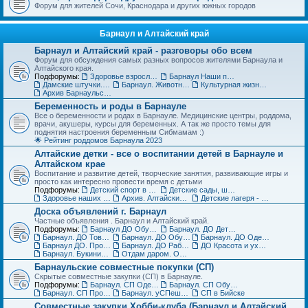
Форум для жителей Сочи, Краснодара и других южных городов
Барнаул и Алтайский край
Барнаул и Алтайский край - разговоры обо всем
Форум для обсуждения самых разных вопросов жителями Барнаула и
Алтайского края.
Подфорумы:
Здоровье взрослых в Барнауле
Барнаул Наши праздники
Дамские штучки. Красота, уход, пластическая хирургия в Барнауле
Барнаул. Животные и растения, флора и фауна
Культурная жизнь в Барнауле для взрослых и детей
Архив Барнаульского раздела
Беременность и роды в Барнауле
Все о беременности и родах в Барнауле. Медицинские центры, роддома,
врачи, акушеры, курсы для беременных. А так же просто темы для
поднятия настроения беременным Сибмамам :)
🌟 Рейтинг роддомов Барнаула 2023
Алтайские детки - все о воспитании детей в Барнауле и
Алтайском крае
Воспитание и развитие детей, творческие занятия, развивающие игры и
просто как интересно провести время с детьми
Подфорумы:
Детский спорт в Барнауле и Алтайском крае
Детские сады, школы, вузы, ссузы Барнаула и Алтайского края
Здоровье наших деток - Барнаул
Архив. Алтайские детки
Детские лагеря - летние, пришкольные, языковые
Доска объявлений г. Барнаул
Частные объявления . Барнаул и Алтайский край.
Подфорумы:
Барнаул ДО Обувь для детей
Барнаул. ДО Детская одежда
Барнаул. ДО Товары для детей
Барнаул. ДО Обувь для взрослых
Барнаул. ДО Одежда для взрослых
Барнаул ДО. Продажа животных и растений
Барнаул. ДО Работа и услуги
ДО Красота и уход за телом в Барнауле
Барнаул. Букинист - ДО Книги и журналы
Отдам даром. Объявления в Барнауле
Барнаульские совместные покупки (СП)
Скрытые совместные закупки (СП) в Барнауле.
Подфорумы:
Барнаул. СП Одежда (взрослая и детская)
Барнаул. СП Обувь, галантерея и аксессуары
Барнаул. СП Прочие товары
Барнаул. уСПешная песочница
СП в Бийске
Совместные закупки Хобби-клуба (Барнаул и Алтайский