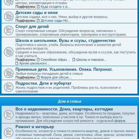
центры, рекомендации и отзывы
Подфорумы:
Куда сходить с ребенком. Детские театры, развлекательные центры, выставки и музеи
Детские сады и няни
Детские садики, все о них. Няни, выбор и другие вопросы.
Подфорумы:
Детские сады Новосибирска: адреса и отзывы
Спорт для детей
Спорт спортивные секции. Обсуждение вопросов, связанных с
тренировками, спортивным инвентарем, тренерами и инструкторами.
Школа и школьники. Вузы и ссузы, студенчество
Подготовка к школе, учеба. Вопросы воспитания и развития детей
школьного возраста.
Среднее и высшее образование, обсуждение вузов и ссузов, как поступить
и как учиться.
Подфорумы:
Семейное образование. Экстернат
Школы и гимназии Новосибирска и НСО: отзывы о школах и учителях
Архив школьного раздела
Приемные дети. Усыновление. Опека. Патронат.
Любые вопросы попадания детей в семью
Подфорумы:
Форум для обсуждения личных историй наставничества и опеки
Подростки. Дети и пубертат
Жизнь подростков и их родителей. Проблемы роста, психология и
самопознание
Дом и семья
Все о недвижимости. Дома, квартиры, коттеджи
Недвижимость - квартиры, дома, коттеджи. Особенности продажи, покупки
и аренды жилья, земельных участков и пр. Тонкости выбора места
проживания. Для обсуждения хитростей ремонта - отдельный
форум
.
Ремонт и интерьер
Особенности, хитрости и тонкости ремонта квартир, домов и прочих жилых
и нежилых помещений. Окна, двери, сантехника, обои, краски, шпаклевки -
обсуждаем все, что связано с ремонтом. Выбор интерьера.