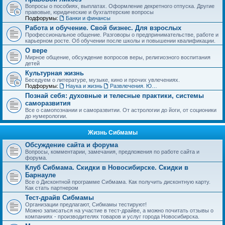
Вопросы о пособиях, выплатах. Оформление декретного отпуска. Другие
правовые, юридические и бухгалтерские вопросы
Подфорумы:
Банки и финансы
Работа и обучение. Свой бизнес. Для взрослых
Профессиональное общение. Разговоры о предпринимательстве, работе и
карьерном росте. Об обучении после школы и повышении квалификации.
О вере
Мирное общение, обсуждение вопросов веры, религиозного воспитания
детей
Культурная жизнь
Беседуем о литературе, музыке, кино и прочих увлечениях.
Подфорумы:
Наука и жизнь
Развлечения. Юмор, анекдоты. Игры, задачки и тесты
Познай себя: духовные и телесные практики, системы
саморазвития
Все о самопознании и саморазвитии. От астрологии до йоги, от соционики
до нумерологии.
Жизнь Сибмамы
Обсуждение сайта и форума
Вопросы, комментарии, замечания, предложения по работе сайта и
форума.
Клуб Сибмама. Скидки в Новосибирске. Скидки в
Барнауле
Все о Дисконтной программе Сибмама. Как получить дисконтную карту.
Как стать партнером
Тест-драйв Сибмамы
Организации предлагают, Сибмамы тестируют!
Можно записаться на участие в тест-драйве, а можно почитать отзывы о
компаниях - производителях товаров и услуг города Новосибирска.