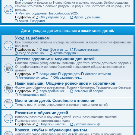
Все о родах и роддомах Новосибирска и других городов. Выбор роддома,
списки: что взять с собой в роддом на роды. Как настроиться на роды, как
рожать.
✴ Рейтинг роддомов Новосибирска 2025
Подфорумы:
Обсуждение роддомов
Архив. Домашние роды
Архив. Поздравления с рождением
Дети - уход за детьми, питание и воспитание детей.
Уход за ребенком
Все о вопросах гигиены и ухода за ребенком, а также развития физических
навыков.
Подфорумы:
О еде. Все о детском питании
Грудное вскармливание
Уход за ребенком. Архив форума
Архив форума Товары для детей
Детское здоровье и медицина для детей
Болезни, врачи, уход, советы, помощь. Для того, чтобы дети были здоровы.
О профилактике и лечении болезней и здоровом образе жизни семьи с
детьми
Подфорумы:
Вакцинация
Другие дети
Детская стоматология
Аллергология, дерматология, иммунология
Обсуждение лечебных учреждений и медицинских специалистов
Наши малыши. Общение ровесников и соратников
Форум для общения ровесников. Топики - болталки. Тематические беседки
Подфорумы:
Клуб двойняшек, тройняшек и так далее... :)
Земельный вопрос
Многодетные сибмамы
Воспитание детей. Семейные отношения
Темы о воспитании, отношениях в семье, психологии детей.
Развитие и обучение детей
Вопросы развития и обучения детей. Игры, развивающие занятия.
Полезные книги, презентации, идеи.
Подфорумы:
Поделки - мастерим с детьми
Детские книги, фильмы, аудиосказки
Кружки, клубы и обучающие центры
Дополнительное образование для детей: кружки, клубы и обучающие