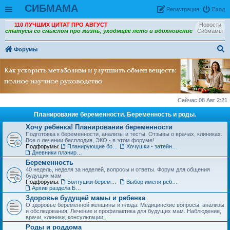
СИБМАМА
Рeгиcтpaция
Вход
110 ЛУЧШИХ ЦИТАТ ПРО АВГУСТ
Новости
статусы со смыслом про жизнь, уходящее лето и вдохновение
Сибмамы
Форумы
ои
ск
Сейчас 08 Авг 2:21
Планирование беременности. Беременность и роды.
Хочу ребенка! Планирование беременности
Подготовка к беременности, анализы и тесты. Отзывы о врачах, клиниках.
Все о лечении бесплодия, ЭКО - в этом форуме!
Подфорумы:
Планирующие болтушки
Хочушки - затейницы
Дневники планирования беременности
Беременность
40 недель, неделя за неделей, вопросы и ответы. Форум для общения
будущих мам
Подфорумы:
Болтушки беременных
Выбор имени ребенку
Архив раздела Беременность
Здоровье будущей мамы и ребенка
О здоровье беременной женщины и плода. Медицинские вопросы, анализы
и обследования. Лечение и профилактика для будущих мам. Наблюдение,
врачи, клиники, консультации.
Роды и роддома