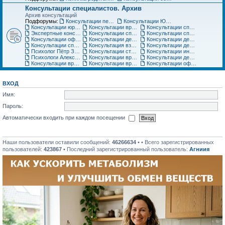
Консультации специалистов. Архив
Архив консультаций
Подфорумы:
Консультации педиатра
Консультации Юриста
Консультации юриста
Консультации врачей Центров семейной медицины
Консультации специалистов медицинского центра «Ласточка»
Экспертные консультации врачей «Клиники Пасман». Закрыто
Консультации специалистов медицинского центра АСТРА-МЕД
Консультации специалистов медицинского центра Авиценна
Консультации офтальмолога Игоря Плисова
Консультации детского офтальмолога клиники микрохирургии глаза ВИЖУ
Консультации детского уролога, детского хирурга
Консультации специалистов по грудному вскармливанию
Консультация взрослого невролога
Консультации детского невролога
Психолог Пётр Зарубин
Консультации стоматолога
Консультации инструкторов по материнскому искусству
Психологи Александр и Катерина Коломиец. Консультации по широкому кругу вопросов
Консультации врача гинеколога, детского гинеколога, оперирующего гинеколога
Консультации детских специалистов ЦНМТ
Консультации врача-педиатра Медицинского центра Юнона
Консультации врача-ортодонта
Консультации офтальмолога. Архив
ВХОД
Имя:
Пароль:
Автоматически входить при каждом посещении
Наши пользователи оставили сообщений:
46266634
• • Всего зарегистрированных
пользователей:
423867
• Последний зарегистрированный пользователь:
Агниия